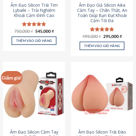
Âm Đạo Silicon Trái Tim
Âm Đạo Giả Silicon Aika
Lybaile – Trải Nghiệm
Cầm Tay – Chân Thật, An
Khoái Cảm Đỉnh Cao
Toàn Giúp Bạn Đạt Khoái
Cảm Tối Đa
Giá
Giá
750,000
Được xếp
₫
545,000
₫
gốc
hiện
hạng
4.70
Giá
Giá
499,000
Được xếp
₫
295,000
₫
là:
tại
gốc
hiện
5 sao
THÊM VÀO GIỎ HÀNG
hạng
4.75
750,000 ₫.
là:
là:
tại
5 sao
THÊM VÀO GIỎ HÀNG
545,000 ₫.
499,000 ₫.
là:
295,000
Giảm giá!
Âm Đạo Silicon Cầm Tay
Âm Đạo Silicon Trái Đào