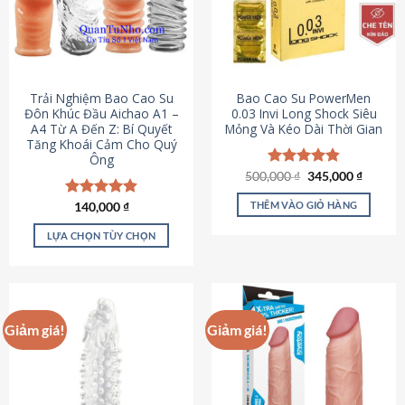
Trải Nghiệm Bao Cao Su
Bao Cao Su PowerMen
Đôn Khúc Đầu Aichao A1 –
0.03 Invi Long Shock Siêu
A4 Từ A Đến Z: Bí Quyết
Mỏng Và Kéo Dài Thời Gian
Tăng Khoái Cảm Cho Quý
Ông
Giá
Giá
500,000
Được xếp
₫
345,000
₫
gốc
hiện
hạng
4.85
là:
tại
5 sao
THÊM VÀO GIỎ HÀNG
Được xếp
140,000
₫
500,000 ₫.
là:
hạng
4.88
345,000
5 sao
LỰA CHỌN TÙY CHỌN
Sản
phẩm
này
có
Giảm giá!
Giảm giá!
nhiều
biến
thể.
Các