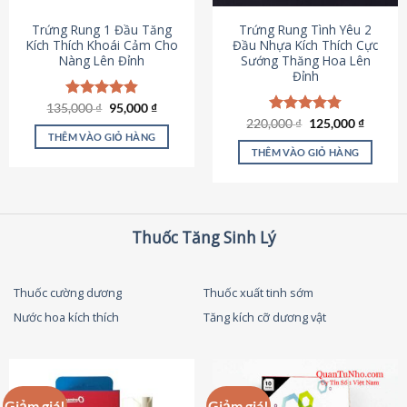
thể
được
Trứng Rung 1 Đầu Tăng
Trứng Rung Tình Yêu 2
chọn
Kích Thích Khoái Cảm Cho
Đầu Nhựa Kích Thích Cực
Nàng Lên Đỉnh
Sướng Thăng Hoa Lên
trên
Đỉnh
trang
sản
Giá
Giá
135,000
Được xếp
₫
95,000
₫
phẩm
gốc
hiện
hạng
4.87
Giá
Giá
220,000
Được xếp
₫
125,000
₫
là:
tại
gốc
hiện
5 sao
THÊM VÀO GIỎ HÀNG
hạng
4.79
135,000 ₫.
là:
là:
tại
5 sao
THÊM VÀO GIỎ HÀNG
95,000 ₫.
220,000 ₫.
là:
125,000
Thuốc Tăng Sinh Lý
Thuốc cường dương
Thuốc xuất tinh sớm
Nước hoa kích thích
Tăng kích cỡ dương vật
Giảm giá!
Giảm giá!