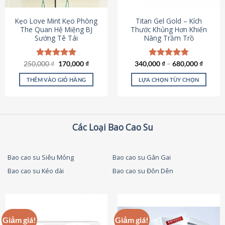
thể
được
Kẹo Love Mint Kẹo Phòng
Titan Gel Gold – Kích
chọn
The Quan Hệ Miệng BJ
Thước Khủng Hơn Khiến
Sướng Tê Tái
Nàng Trầm Trồ
trên
trang
sản
Giá
Giá
250,000
Được xếp
₫
170,000
₫
340,000
Được xếp
₫
–
680,000
₫
phẩm
gốc
hiện
hạng
5.00
hạng
4.79
là:
tại
5 sao
5 sao
THÊM VÀO GIỎ HÀNG
LỰA CHỌN TÙY CHỌN
250,000 ₫.
là:
170,000 ₫.
Sản
phẩm
này
có
Các Loại Bao Cao Su
nhiều
biến
thể.
Bao cao su Siêu Mỏng
Bao cao su Gân Gai
Các
Bao cao su Kéo dài
Bao cao su Đôn Dên
tùy
chọn
có
thể
được
Giảm giá!
Giảm giá!