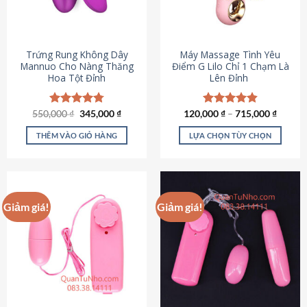
Trứng Rung Không Dây
Máy Massage Tình Yêu
Mannuo Cho Nàng Thăng
Điểm G Lilo Chỉ 1 Chạm Là
Hoa Tột Đỉnh
Lên Đỉnh
Giá
Giá
550,000
Được xếp
₫
345,000
₫
120,000
Được xếp
₫
–
715,000
₫
gốc
hiện
hạng
4.81
hạng
4.85
là:
tại
5 sao
5 sao
THÊM VÀO GIỎ HÀNG
LỰA CHỌN TÙY CHỌN
550,000 ₫.
là:
345,000 ₫.
Sản
phẩm
này
có
Giảm giá!
Giảm giá!
nhiều
biến
thể.
Các
tùy
chọn
có