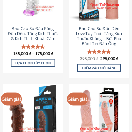
tùy
chọn
có
thể
được
Bao Cao Su Đầu Rồng:
Bao Cao Su Đôn Dên
chọn
Đôn Dên, Tăng Kích Thước
LoveToy Trơn Tăng Kích
& Kích Thích Khoái Cảm
Thước Khủng – Bứt Phá
trên
Bản Lĩnh Đàn Ông
trang
sản
155,000
Được xếp
₫
–
175,000
₫
phẩm
hạng
4.69
Giá
Giá
395,000
Được xếp
₫
295,000
₫
gốc
hiện
5 sao
LỰA CHỌN TÙY CHỌN
hạng
4.82
là:
tại
5 sao
THÊM VÀO GIỎ HÀNG
Sản
395,000 ₫.
là:
295,000
phẩm
này
có
nhiều
Giảm giá!
Giảm giá!
biến
thể.
Các
tùy
chọn
có