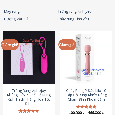
Máy rung
Trứng rung tình yêu
Dương vật giả
Chày rung tình yêu
Giảm giá!
Giảm giá!
Trứng Rung Aphojoy
Chày Rung 2 Đầu Lilo 10
Không Dây 7 Chế Độ Rung
Cấp Độ Rung Khiến Nàng
Kích Thích Thăng Hoa Tột
Chạm Đỉnh Khoái Cảm
Đỉnh
100,000
Được xếp
₫
–
465,000
₫