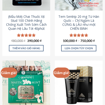
có
có
thể
thể
được
được
(Mẫu Mới) Chai Thuốc Xịt
Tem Sentrip 20 mg Từ Hàn
chọn
chọn
Stud 100 Chính Hãng
Quốc – Chỉ Ngậm Là
Chống Xuất Tinh Sớm Cách
CỨNG & LÂU như một
trên
trên
Quan Hệ Lâu Tới 40phút
CHIẾN BINH
trang
trang
sản
sản
phẩm
phẩm
Giá
Giá
480,000
Được xếp
₫
390,000
₫
100,000
Được xếp
₫
–
750,000
₫
gốc
hiện
hạng
5.00
hạng
5.00
là:
tại
5 sao
5 sao
THÊM VÀO GIỎ HÀNG
LỰA CHỌN TÙY CHỌN
480,000 ₫.
là:
390,000 ₫.
Sản
phẩm
này
có
Giảm giá!
Giảm giá!
nhiều
biến
thể.
Các
tùy
chọn
có