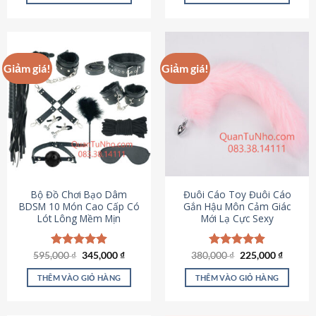
Sản
Sản
phẩm
phẩm
này
này
có
có
Giảm giá!
Giảm giá!
nhiều
nhiều
biến
biến
thể.
thể.
Các
Các
tùy
tùy
chọn
chọn
có
có
thể
thể
được
được
Bộ Đồ Chơi Bạo Dâm
Đuôi Cáo Toy Đuôi Cáo
chọn
chọn
BDSM 10 Món Cao Cấp Có
Gắn Hậu Môn Cảm Giác
Lót Lông Mềm Mịn
Mới Lạ Cực Sexy
trên
trên
trang
trang
sản
sản
Giá
Giá
Giá
Giá
595,000
Được xếp
₫
345,000
₫
380,000
Được xếp
₫
225,000
₫
phẩm
phẩm
gốc
hiện
gốc
hiện
hạng
4.88
hạng
4.88
là:
tại
là:
tại
5 sao
5 sao
THÊM VÀO GIỎ HÀNG
THÊM VÀO GIỎ HÀNG
595,000 ₫.
là:
380,000 ₫.
là:
345,000 ₫.
225,000