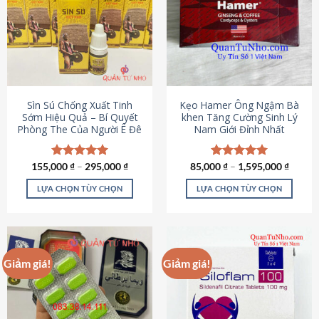
thể.
Các
tùy
chọn
có
thể
được
Sìn Sú Chống Xuất Tinh
Kẹo Hamer Ông Ngậm Bà
chọn
Sớm Hiệu Quả – Bí Quyết
khen Tăng Cường Sinh Lý
Phòng The Của Người Ê Đê
Nam Giới Đỉnh Nhất
trên
trang
sản
155,000
Được xếp
₫
–
295,000
₫
85,000
Được xếp
₫
–
1,595,000
₫
phẩm
hạng
4.95
hạng
5.00
5 sao
5 sao
LỰA CHỌN TÙY CHỌN
LỰA CHỌN TÙY CHỌN
Sản
Sản
phẩm
phẩm
này
này
có
có
Giảm giá!
Giảm giá!
nhiều
nhiều
biến
biến
thể.
thể.
Các
Các