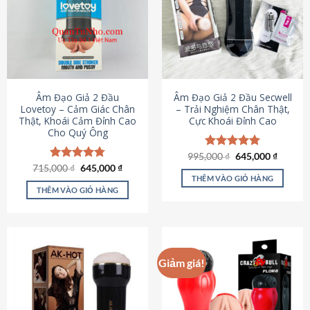
Âm Đạo Giả 2 Đầu
Âm Đạo Giả 2 Đầu Secwell
Lovetoy – Cảm Giác Chân
– Trải Nghiệm Chân Thật,
Thật, Khoái Cảm Đỉnh Cao
Cực Khoái Đỉnh Cao
Cho Quý Ông
Giá
Giá
995,000
Được xếp
₫
645,000
₫
gốc
hiện
Giá
Giá
hạng
4.88
715,000
Được xếp
₫
645,000
₫
là:
tại
gốc
hiện
5 sao
THÊM VÀO GIỎ HÀNG
hạng
4.79
995,000 ₫.
là:
là:
tại
5 sao
THÊM VÀO GIỎ HÀNG
645,000
715,000 ₫.
là:
645,000 ₫.
Giảm giá!