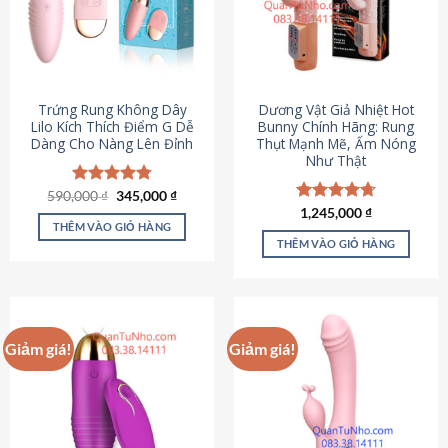
Trứng Rung Không Dây
Dương Vật Giả Nhiệt Hot
Lilo Kích Thích Điểm G Dễ
Bunny Chính Hãng: Rung
Dàng Cho Nàng Lên Đỉnh
Thụt Mạnh Mẽ, Ấm Nóng
Như Thật
Giá
Giá
590,000
Được xếp
₫
345,000
₫
gốc
hiện
hạng
4.79
Được xếp
1,245,000
₫
là:
tại
5 sao
THÊM VÀO GIỎ HÀNG
hạng
4.73
590,000 ₫.
là:
5 sao
THÊM VÀO GIỎ HÀNG
345,000 ₫.
Giảm giá!
Giảm giá!