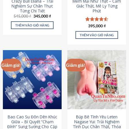
Crazy Bull Eliana – Trải
Mềm Mại Như Thật – Cảm
Nghiệm Sự Chân Thực
Giác Thật, Mê Ly Từng
Từng Chi Tiết
Phút
Giá
Giá
545,000
₫
345,000
₫
gốc
hiện
là:
tại
THÊM VÀO GIỎ HÀNG
Được xếp
395,000
₫
545,000 ₫.
là:
hạng
4.53
345,000 ₫.
5 sao
THÊM VÀO GIỎ HÀNG
Giảm giá!
Giảm giá!
Bao Cao Su Đôn Dên Khúc
Búp Bê Tình Yêu Leten
Giữa – Bí Quyết “Chạm
Nagase Yui: Trải Nghiệm
Đỉnh” Sung Sướng Cho Cặp
Tình Dục Chân Thật, Thỏa