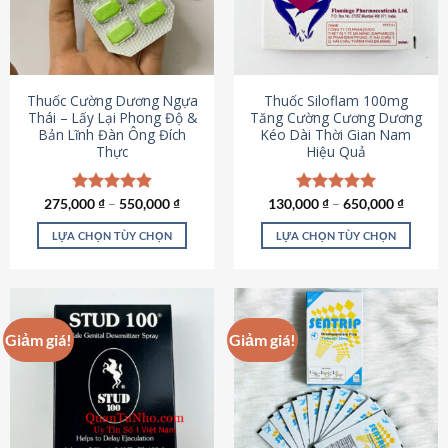
tùy
tùy
chọn
chọn
có
có
thể
thể
được
được
Thuốc Cường Dương Ngựa
Thuốc Siloflam 100mg
chọn
chọn
Thái – Lấy Lại Phong Độ &
Tăng Cường Cương Dương
Bản Lĩnh Đàn Ông Đích
Kéo Dài Thời Gian Nam
trên
trên
Thực
Hiệu Quả
trang
trang
sản
sản
phẩm
phẩm
275,000
Được xếp
₫
–
550,000
₫
130,000
Được xếp
₫
–
650,000
₫
hạng
4.87
hạng
5.00
5 sao
5 sao
LỰA CHỌN TÙY CHỌN
LỰA CHỌN TÙY CHỌN
Sản
Sản
phẩm
phẩm
này
này
có
có
Giảm giá!
Giảm giá!
nhiều
nhiều
biến
biến
thể.
thể.
Các
Các
tùy
tùy
chọn
chọn