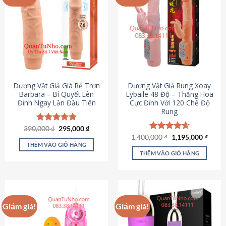
Dương Vật Giả Giá Rẻ Trơn
Dương Vật Giả Rung Xoay
Barbara – Bí Quyết Lên
Lybaile 48 Độ – Thăng Hoa
Đỉnh Ngay Lần Đầu Tiên
Cực Đỉnh Với 120 Chế Độ
Rung
Giá
Giá
390,000
Được xếp
₫
295,000
₫
gốc
hiện
hạng
4.90
Giá
Giá
1,400,000
Được xếp
₫
1,195,000
₫
là:
tại
gốc
hiện
5 sao
THÊM VÀO GIỎ HÀNG
hạng
4.62
390,000 ₫.
là:
là:
tại
5 sao
THÊM VÀO GIỎ HÀNG
295,000 ₫.
1,400,000 ₫.
là:
1,195
Giảm giá!
Giảm giá!