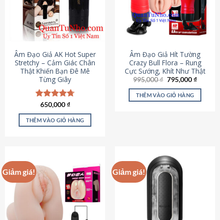
Âm Đạo Giả AK Hot Super
Âm Đạo Giả Hít Tường
Stretchy – Cảm Giác Chân
Crazy Bull Flora – Rung
Thật Khiến Bạn Đê Mê
Cực Sướng, Khít Như Thật
Từng Giây
Giá
Giá
995,000
₫
795,000
₫
gốc
hiện
là:
tại
THÊM VÀO GIỎ HÀNG
995,000 ₫.
là:
Được xếp
650,000
₫
795,000
hạng
4.75
5 sao
THÊM VÀO GIỎ HÀNG
Giảm giá!
Giảm giá!