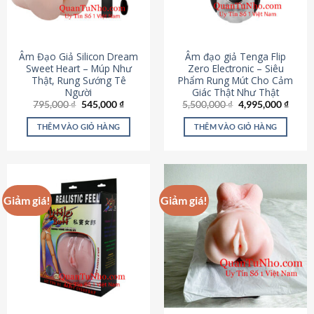
Âm Đạo Giả Silicon Dream
Âm đạo giả Tenga Flip
Sweet Heart – Múp Như
Zero Electronic – Siêu
Thật, Rung Sướng Tê
Phẩm Rung Mút Cho Cảm
Người
Giác Thật Như Thật
Giá
Giá
Giá
Giá
795,000
₫
545,000
₫
5,500,000
₫
4,995,000
₫
gốc
hiện
gốc
hiện
là:
tại
là:
tại
THÊM VÀO GIỎ HÀNG
THÊM VÀO GIỎ HÀNG
795,000 ₫.
là:
5,500,000 ₫.
là:
545,000 ₫.
4,995
Giảm giá!
Giảm giá!