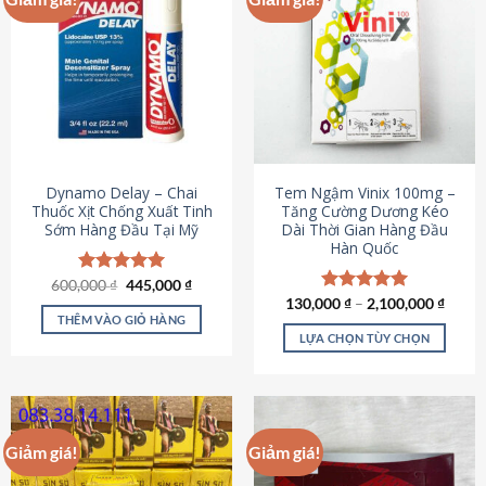
Dynamo Delay – Chai
Tem Ngậm Vinix 100mg –
Thuốc Xịt Chống Xuất Tinh
Tăng Cường Dương Kéo
Sớm Hàng Đầu Tại Mỹ
Dài Thời Gian Hàng Đầu
Hàn Quốc
Giá
Giá
600,000
Được xếp
₫
445,000
₫
gốc
hiện
hạng
5.00
130,000
Được xếp
₫
–
2,100,000
₫
là:
tại
5 sao
THÊM VÀO GIỎ HÀNG
hạng
5.00
600,000 ₫.
là:
5 sao
LỰA CHỌN TÙY CHỌN
445,000 ₫.
Sản
phẩm
này
có
Giảm giá!
Giảm giá!
nhiều
biến