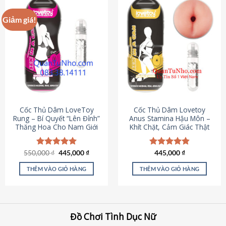
Giảm giá!
Cốc Thủ Dâm LoveToy
Cốc Thủ Dâm Lovetoy
Rung – Bí Quyết “Lên Đỉnh”
Anus Stamina Hậu Môn –
Thăng Hoa Cho Nam Giới
Khít Chặt, Cảm Giác Thật
Giá
Giá
550,000
Được xếp
₫
445,000
₫
Được xếp
445,000
₫
gốc
hiện
hạng
5.00
hạng
4.84
là:
tại
5 sao
5 sao
THÊM VÀO GIỎ HÀNG
THÊM VÀO GIỎ HÀNG
550,000 ₫.
là:
445,000 ₫.
Đồ Chơi Tình Dục Nữ