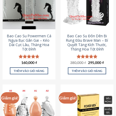
thể.
Các
tùy
chọn
có
thể
được
Bao Cao Su Powermen Cá
Bao Cao Su Đôn Dên Bi
chọn
Ngựa Bạc Gân Gai – Kéo
Rung Đầu Brave Man – Bí
Dài Cực Lâu, Thăng Hoa
Quyết Tăng Kích Thước,
trên
Tột Đỉnh
Thăng Hoa Tột Đỉnh
trang
sản
phẩm
Giá
Giá
Được xếp
160,000
₫
380,000
Được xếp
₫
295,000
₫
gốc
hiện
hạng
4.73
hạng
5.00
là:
tại
5 sao
5 sao
THÊM VÀO GIỎ HÀNG
THÊM VÀO GIỎ HÀNG
380,000 ₫.
là:
295,000
Giảm giá!
Giảm giá!