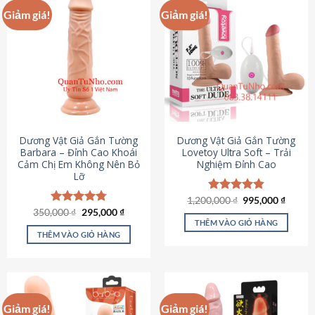
Giảm giá!
Giảm giá!
Dương Vật Giả Gắn Tường
Dương Vật Giả Gắn Tường
Barbara – Đỉnh Cao Khoái
Lovetoy Ultra Soft – Trải
Cảm Chị Em Không Nên Bỏ
Nghiệm Đỉnh Cao
Lỡ
Giá
Giá
1,200,000
Được xếp
₫
995,000
₫
gốc
hiện
Giá
Giá
hạng
4.82
350,000
Được xếp
₫
295,000
₫
là:
tại
gốc
hiện
5 sao
THÊM VÀO GIỎ HÀNG
hạng
4.79
1,200,000 ₫.
là:
là:
tại
5 sao
THÊM VÀO GIỎ HÀNG
995,00
350,000 ₫.
là:
295,000 ₫.
Giảm giá!
Giảm giá!