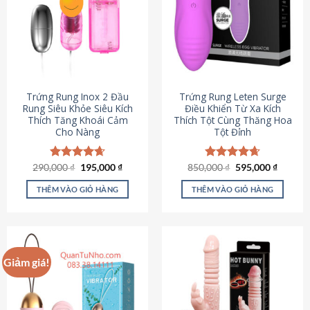
Trứng Rung Inox 2 Đầu
Trứng Rung Leten Surge
Rung Siêu Khỏe Siêu Kích
Điều Khiển Từ Xa Kích
Thích Tăng Khoái Cảm
Thích Tột Cùng Thăng Hoa
Cho Nàng
Tột Đỉnh
Giá
Giá
Giá
Giá
290,000
Được xếp
₫
195,000
₫
850,000
Được xếp
₫
595,000
₫
gốc
hiện
gốc
hiện
hạng
4.64
hạng
4.69
là:
tại
là:
tại
5 sao
5 sao
THÊM VÀO GIỎ HÀNG
THÊM VÀO GIỎ HÀNG
290,000 ₫.
là:
850,000 ₫.
là:
195,000 ₫.
595,000
Giảm giá!