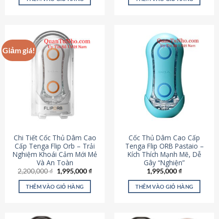
430,000 ₫.
là:
650,000 ₫.
là:
195,000 ₫.
295,000
Giảm giá!
Chi Tiết Cốc Thủ Dâm Cao
Cốc Thủ Dâm Cao Cấp
Cấp Tenga Flip Orb – Trải
Tenga Flip ORB Pastaio –
Nghiệm Khoái Cảm Mới Mẻ
Kích Thích Mạnh Mẽ, Dễ
Và An Toàn
Gây “Nghiện”
Giá
Giá
2,200,000
₫
1,995,000
₫
1,995,000
₫
gốc
hiện
là:
tại
THÊM VÀO GIỎ HÀNG
THÊM VÀO GIỎ HÀNG
2,200,000 ₫.
là:
1,995,000 ₫.