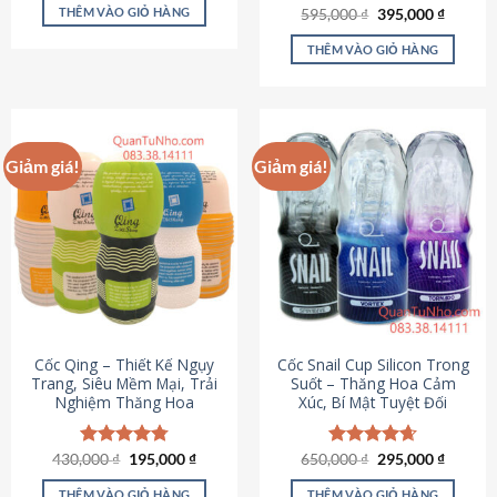
sản
là:
tại
THÊM VÀO GIỎ HÀNG
Giá
Giá
595,000
Được xếp
₫
395,000
₫
895,000 ₫.
là:
phẩm
gốc
hiện
hạng
4.64
695,000 ₫.
là:
tại
5 sao
THÊM VÀO GIỎ HÀNG
595,000 ₫.
là:
395,000
Giảm giá!
Giảm giá!
Cốc Qing – Thiết Kế Ngụy
Cốc Snail Cup Silicon Trong
Trang, Siêu Mềm Mại, Trải
Suốt – Thăng Hoa Cảm
Nghiệm Thăng Hoa
Xúc, Bí Mật Tuyệt Đối
Giá
Giá
Giá
Giá
430,000
Được xếp
₫
195,000
₫
650,000
Được xếp
₫
295,000
₫
gốc
hiện
gốc
hiện
hạng
4.78
hạng
4.69
là:
tại
là:
tại
5 sao
5 sao
THÊM VÀO GIỎ HÀNG
THÊM VÀO GIỎ HÀNG