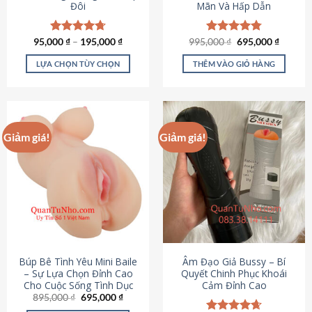
Đôi
Mãn Và Hấp Dẫn
Giá
Giá
95,000
Được xếp
₫
–
195,000
₫
995,000
Được xếp
₫
695,000
₫
gốc
hiện
hạng
4.70
hạng
4.80
là:
tại
5 sao
5 sao
LỰA CHỌN TÙY CHỌN
THÊM VÀO GIỎ HÀNG
995,000 ₫.
là:
695,000
Sản
phẩm
này
có
Giảm giá!
Giảm giá!
nhiều
biến
thể.
Các
tùy
chọn
có
thể
được
Búp Bê Tình Yêu Mini Baile
Âm Đạo Giả Bussy – Bí
chọn
– Sự Lựa Chọn Đỉnh Cao
Quyết Chinh Phục Khoái
Cho Cuộc Sống Tình Dục
Cảm Đỉnh Cao
trên
Giá
Giá
895,000
₫
695,000
₫
trang
gốc
hiện