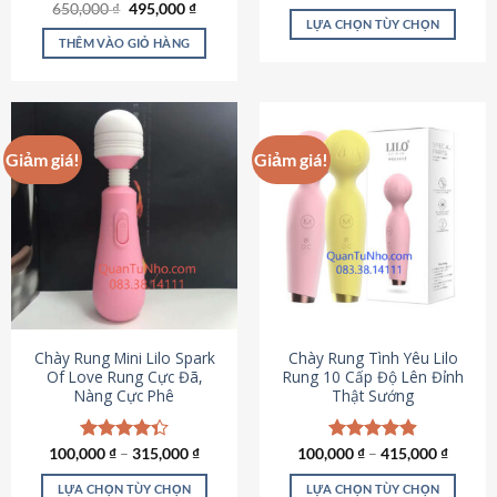
Giá
Giá
hạng
4.80
650,000
Được xếp
₫
495,000
₫
gốc
hiện
5 sao
LỰA CHỌN TÙY CHỌN
hạng
4.72
là:
tại
5 sao
THÊM VÀO GIỎ HÀNG
Sản
650,000 ₫.
là:
495,000 ₫.
phẩm
này
có
nhiều
Giảm giá!
Giảm giá!
biến
thể.
Các
tùy
chọn
có
thể
được
chọn
Chày Rung Mini Lilo Spark
Chày Rung Tình Yêu Lilo
Of Love Rung Cực Đã,
Rung 10 Cấp Độ Lên Đỉnh
trên
Nàng Cực Phê
Thật Sướng
trang
sản
phẩm
100,000
Được xếp
₫
–
315,000
₫
100,000
Được xếp
₫
–
415,000
₫
hạng
4.33
hạng
4.94
5 sao
5 sao
LỰA CHỌN TÙY CHỌN
LỰA CHỌN TÙY CHỌN