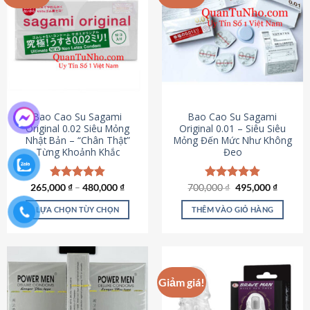
chọn
trên
trang
sản
phẩm
Bao Cao Su Sagami
Bao Cao Su Sagami
Original 0.02 Siêu Mỏng
Original 0.01 – Siêu Siêu
Nhật Bản – “Chân Thật”
Mỏng Đến Mức Như Không
Từng Khoảnh Khắc
Đeo
Giá
Giá
265,000
Được xếp
₫
–
480,000
₫
700,000
Được xếp
₫
495,000
₫
gốc
hiện
hạng
4.87
hạng
4.83
là:
tại
5 sao
5 sao
LỰA CHỌN TÙY CHỌN
THÊM VÀO GIỎ HÀNG
700,000 ₫.
là:
495,000
Sản
phẩm
này
có
Giảm giá!
nhiều
biến