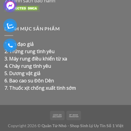
7.
Chính sách bảo hành
DANH MỤC SẢN PHẨM
1.
Âm đạo giả
2.
Trứng rung tình yêu
3.
Máy rung điều khiển từ xa
4.
Chày rung tình yêu
5.
Dương vật giả
6.
Bao cao su Đôn Dên
7.
Thuốc xịt chống xuất tinh sớm
Copyright 2026 ©
Quân Tử Nhỏ - Shop Sinh Lý Uy Tín Số 1 Việt