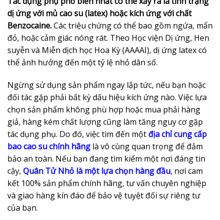
Tác dụng phụ phổ biến nhất có thể xảy ra là tình trạng
dị ứng với mủ cao su (latex) hoặc kích ứng với chất
Benzocaine.
Các triệu chứng có thể bao gồm ngứa, mẩn
đỏ, hoặc cảm giác nóng rát. Theo Học viện Dị ứng, Hen
suyễn và Miễn dịch học Hoa Kỳ (AAAAI), dị ứng latex có
thể ảnh hưởng đến một tỷ lệ nhỏ dân số.
Ngừng sử dụng sản phẩm ngay lập tức, nếu bạn hoặc
đối tác gặp phải bất kỳ dấu hiệu kích ứng nào. Việc lựa
chọn sản phẩm không phù hợp hoặc mua phải hàng
giả, hàng kém chất lượng cũng làm tăng nguy cơ gặp
tác dụng phụ. Do đó, việc tìm đến một
địa chỉ cung cấp
bao cao su chính hãng
là vô cùng quan trọng để đảm
bảo an toàn. Nếu bạn đang tìm kiếm một nơi đáng tin
cậy,
Quân Tử Nhỏ là một lựa chọn hàng đầu
, nơi cam
kết 100% sản phẩm chính hãng, tư vấn chuyên nghiệp
và giao hàng kín đáo để bảo vệ tuyệt đối sự riêng tư
của bạn.