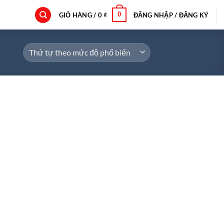
0
GIỎ HÀNG /
0
₫
ĐĂNG NHẬP / ĐĂNG KÝ