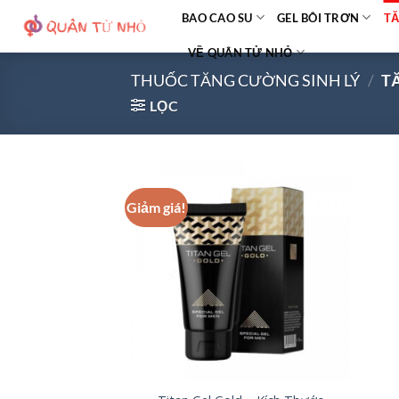
Bỏ
BAO CAO SU
GEL BÔI TRƠN
TĂ
qua
VỀ QUÂN TỬ NHỎ
nội
dung
THUỐC TĂNG CƯỜNG SINH LÝ
/
TĂ
LỌC
Giảm giá!