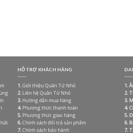
HỖ TRỢ KHÁCH HÀNG
DA
ệm
1.
Giới thiệu Quân Tử Nhỏ
1.
Â
húng
2.
Liên hệ Quân Tử Nhỏ
2.
T
ín
3.
Hướng dẫn mua hàng
3.
M
n
4.
Phương thức thanh toán
4.
C
5.
Phương thức giao hàng
5.
D
hất.
6.
Chính sách đổi trả sản phẩm
6.
B
7.
Chính sách bảo hành
7.
T