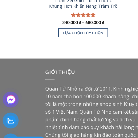
Titan Gel Gold – Kích Thước
Khủng Hơn Khiến Nàng Trầm Trồ
340,000
Được xếp
₫
–
680,000
₫
hạng
4.79
5 sao
LỰA CHỌN TÙY CHỌN
Sản
phẩm
này
có
nhiều
GIỚI THIỆU
biến
thể.
Quân Tử Nhỏ ra đời từ 2011. Kinh nghi
Các
10 năm cho hơn 100.000 khách hàng, c
tùy
tôi là một trong những shop sinh lý uy t
chọn
số 1 Việt Nam. Quân Tử Nhỏ cam kết sả
có
thể
phẩm chính hãng chất lượng và dịch vụ
được
nhiệt tình đảm bảo quý khách hài lòng n
chọn
Chúng tôi giao hàng kín đáo toàn quốc.