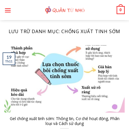
Bỏ
0
qua
nội
dung
LƯU TRỮ DANH MỤC:
CHỐNG XUẤT TINH SỚM
19
Th11
Gel chống xuất tinh sớm: Thông tin, Cơ chế hoạt động, Phân
loại và Cách sử dụng