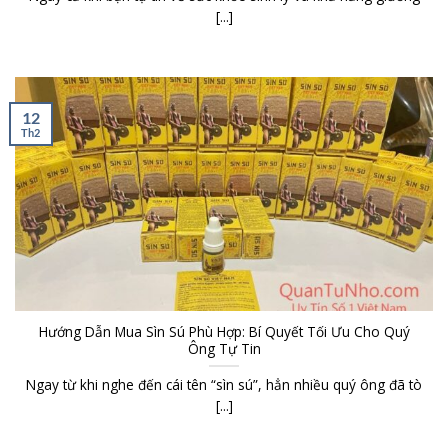
[...]
12
Th2
Hướng Dẫn Mua Sìn Sú Phù Hợp: Bí Quyết Tối Ưu Cho Quý
Ông Tự Tin
Ngay từ khi nghe đến cái tên “sìn sú”, hẳn nhiều quý ông đã tò
[...]