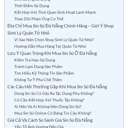
Thời Điểm Sử Dụng
Kết Hợp Với Thói Quen Sinh Hoạt Lành Mạnh
Theo Dõi Phản Ứng Cơ Thể
Địa Chỉ Mua Sìn Sú Đà Nẵng Chính Hãng – Gợi Ý Shop
Sinh Lý Quân Tử Nhỏ
Vì Sao Nên Chọn Shop Sinh Lý Quân Tử Nhỏ?
Hướng Dẫn Mua Hàng Tại Quân Tử Nhỏ
Lưu Ý Quan Trọng Khi Mua Sìn Sú Ở Đà Nẵng
Kiểm Tra Hạn Sử Dụng
Tránh Lạm Dụng Sản Phẩm
Tìm Hiểu Kỹ Thông Tin Sản Phẩm
Không Tự Ý Pha Chế Thêm
Các Câu Hỏi Thường Gặp Khi Mua Sìn Sú Đà Nẵng
Dùng Sìn Sú Có Gây Ra Tác Dụng Phụ Không?
Có Cần Kết Hợp Với Thuốc Tây Không?
Ai Nên Và Ai Không Nên Dùng Sìn Sú?
Mua Sìn Sú Online Có Đáng Tin Cậy Không?
Giá Cả Và Cách So Sánh Giá Sìn Sú Đà Nẵng
Yếu Tố Ảnh Hưởng Đến Giá