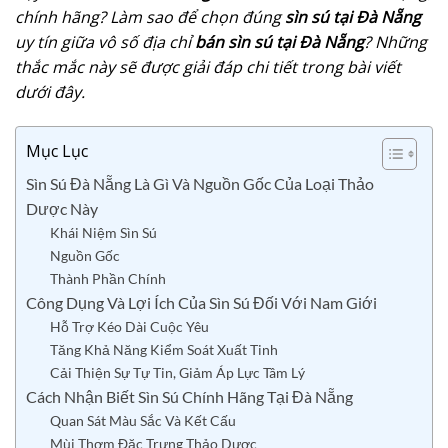
chính hãng? Làm sao để chọn đúng
sìn sú tại Đà Nẵng
uy tín giữa vô số địa chỉ
bán sìn sú tại Đà Nẵng
? Những
thắc mắc này sẽ được giải đáp chi tiết trong bài viết
dưới đây.
Mục Lục
Sìn Sú Đà Nẵng Là Gì Và Nguồn Gốc Của Loại Thảo
Dược Này
Khái Niệm Sìn Sú
Nguồn Gốc
Thành Phần Chính
Công Dụng Và Lợi Ích Của Sìn Sú Đối Với Nam Giới
Hỗ Trợ Kéo Dài Cuộc Yêu
Tăng Khả Năng Kiểm Soát Xuất Tinh
Cải Thiện Sự Tự Tin, Giảm Áp Lực Tâm Lý
Cách Nhận Biết Sìn Sú Chính Hãng Tại Đà Nẵng
Quan Sát Màu Sắc Và Kết Cấu
Mùi Thơm Đặc Trưng Thảo Dược