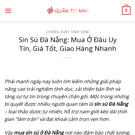
Bỏ
0
qua
nội
dung
CHỐNG XUẤT TINH SỚM
Sìn Sú Đà Nẵng: Mua Ở Đâu Uy
Tín, Giá Tốt, Giao Hàng Nhanh
Phái mạnh ngày nay luôn tìm kiếm những giải pháp
nâng cao trải nghiệm tình dục, cải thiện bản lĩnh và
tăng sự tự tin trong chuyện chăn gối. Một trong những
bí quyết được nhiều người quan tâm là
sìn sú Đà Nẵng
– loại thảo dược tự nhiên, hỗ trợ nam giới kéo dài thời
gian “lâm trận” và đạt khoái cảm trọn vẹn hơn.
Vậy
mua sìn sú ở Đà Nẵng
nơi nào đảm bảo chất lượng,