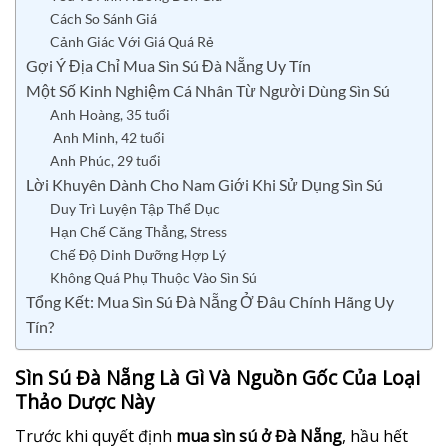
Cách So Sánh Giá
Cảnh Giác Với Giá Quá Rẻ
Gợi Ý Địa Chỉ Mua Sìn Sú Đà Nẵng Uy Tín
Một Số Kinh Nghiệm Cá Nhân Từ Người Dùng Sìn Sú
Anh Hoàng, 35 tuổi
Anh Minh, 42 tuổi
Anh Phúc, 29 tuổi
Lời Khuyên Dành Cho Nam Giới Khi Sử Dụng Sìn Sú
Duy Trì Luyện Tập Thể Dục
Hạn Chế Căng Thẳng, Stress
Chế Độ Dinh Dưỡng Hợp Lý
Không Quá Phụ Thuộc Vào Sìn Sú
Tổng Kết: Mua Sìn Sú Đà Nẵng Ở Đâu Chính Hãng Uy
Tín?
Sìn Sú Đà Nẵng Là Gì Và Nguồn Gốc Của Loại
Thảo Dược Này
Trước khi quyết định
mua sìn sú ở Đà Nẵng
, hầu hết