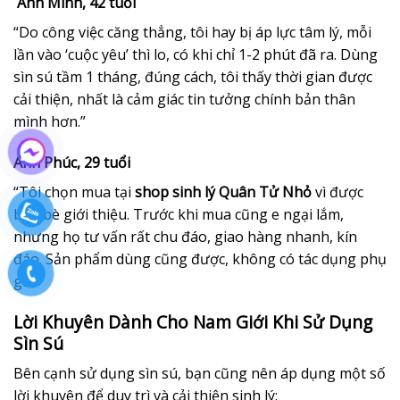
Anh Minh, 42 tuổi
“Do công việc căng thẳng, tôi hay bị áp lực tâm lý, mỗi
lần vào ‘cuộc yêu’ thì lo, có khi chỉ 1-2 phút đã ra. Dùng
sìn sú tầm 1 tháng, đúng cách, tôi thấy thời gian được
cải thiện, nhất là cảm giác tin tưởng chính bản thân
mình hơn.”
Anh Phúc, 29 tuổi
“Tôi chọn mua tại
shop sinh lý Quân Tử Nhỏ
vì được
bạn bè giới thiệu. Trước khi mua cũng e ngại lắm,
nhưng họ tư vấn rất chu đáo, giao hàng nhanh, kín
đáo. Sản phẩm dùng cũng được, không có tác dụng phụ
gì.”
Lời Khuyên Dành Cho Nam Giới Khi Sử Dụng
Sìn Sú
Bên cạnh sử dụng sìn sú, bạn cũng nên áp dụng một số
lời khuyên để duy trì và cải thiện sinh lý: