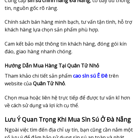
Cung cấp
sìn sú chính hãng Đà Nẵng
, có đầy đủ thông
tin, nguồn gốc rõ ràng.
Chính sách bán hàng minh bạch, tư vấn tận tình, hỗ trợ
khách hàng lựa chọn sản phẩm phù hợp.
Cam kết bảo mật thông tin khách hàng, đóng gói kín
đáo, giao hàng nhanh chóng.
Hướng Dẫn Mua Hàng Tại Quân Tử Nhỏ
Tham khảo chi tiết sản phẩm
cao sìn sú Ê Đê
trên
website của
Quân Tử Nhỏ
.
Chọn mua hoặc liên hệ trực tiếp để được tư vấn kĩ hơn
về cách sử dụng và lợi ích cụ thể.
Lưu Ý Quan Trọng Khi Mua Sìn Sú Ở Đà Nẵng
Ngoài việc tìm đến địa chỉ uy tín, bạn cũng cần nắm một
số lưu ý để đảm bảo sử dụng sìn sú an toàn và phát