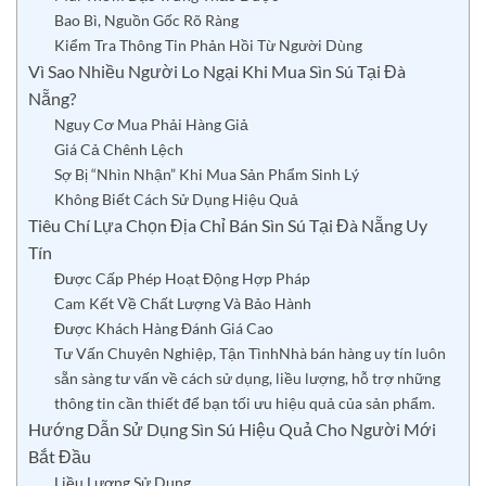
Bao Bì, Nguồn Gốc Rõ Ràng
Kiểm Tra Thông Tin Phản Hồi Từ Người Dùng
Vì Sao Nhiều Người Lo Ngại Khi Mua Sìn Sú Tại Đà
Nẵng?
Nguy Cơ Mua Phải Hàng Giả
Giá Cả Chênh Lệch
Sợ Bị “Nhìn Nhận” Khi Mua Sản Phẩm Sinh Lý
Không Biết Cách Sử Dụng Hiệu Quả
Tiêu Chí Lựa Chọn Địa Chỉ Bán Sìn Sú Tại Đà Nẵng Uy
Tín
Được Cấp Phép Hoạt Động Hợp Pháp
Cam Kết Về Chất Lượng Và Bảo Hành
Được Khách Hàng Đánh Giá Cao
Tư Vấn Chuyên Nghiệp, Tận TìnhNhà bán hàng uy tín luôn
sẵn sàng tư vấn về cách sử dụng, liều lượng, hỗ trợ những
thông tin cần thiết để bạn tối ưu hiệu quả của sản phẩm.
Hướng Dẫn Sử Dụng Sìn Sú Hiệu Quả Cho Người Mới
Bắt Đầu
Liều Lượng Sử Dụng