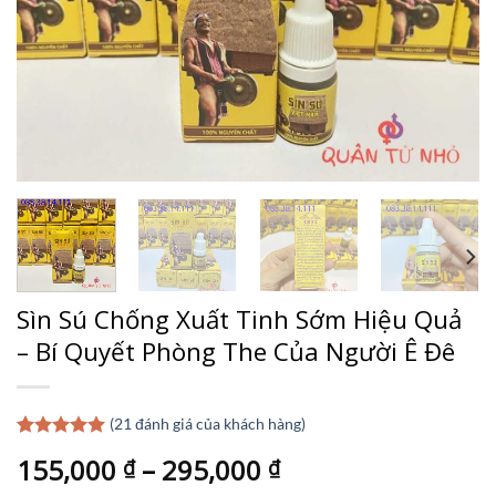
Sìn Sú Chống Xuất Tinh Sớm Hiệu Quả
– Bí Quyết Phòng The Của Người Ê Đê
(
21
đánh giá của khách hàng)
4.95
21
trên 5
155,000
–
295,000
₫
₫
dựa trên
đánh giá