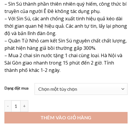
– Sìn Sú thành phần thiên nhiên quý hiếm, công thức bí
truyền của người Ê Đê không tác dụng phụ.
– Với Sìn Sú, các anh chống xuất tinh hiệu quả kéo dài
thời gian quan hệ hiệu quả. Các anh tự tin, lấy lại phong
độ và bản lĩnh đàn ông.
– Quân Tử Nhỏ cam kết Sìn Sú nguyên chất chất lượng,
phát hiện hàng giả bồi thường gấp 300%.
– Mua 2 chai sìn nước tặng 1 chai cùng loại. Hà Nội và
Sài Gòn giao nhanh trong 15 phút đến 2 giờ. Tỉnh
thành phố khác 1-2 ngày.
Dạng đặt mua
Sìn Sú Chống Xuất Tinh Sớm Hiệu Quả - Bí Quyết Phòng The Của Ng
THÊM VÀO GIỎ HÀNG