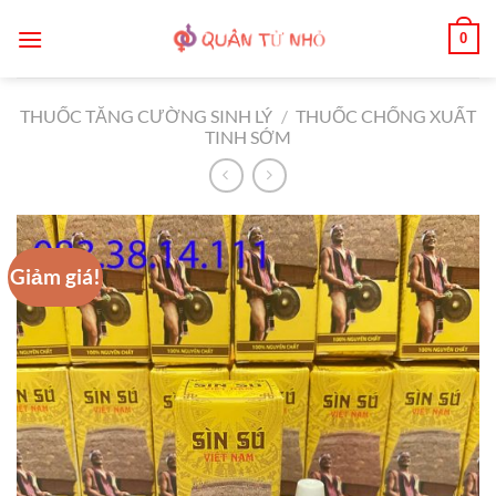
Bỏ
0
qua
nội
dung
THUỐC TĂNG CƯỜNG SINH LÝ
/
THUỐC CHỐNG XUẤT
TINH SỚM
Giảm giá!