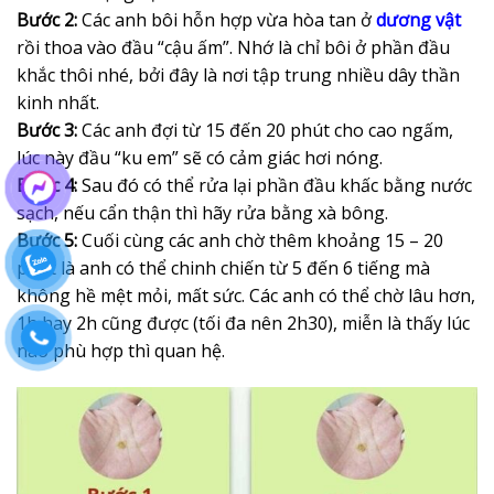
Bước 2:
Các anh bôi hỗn hợp vừa hòa tan ở
dương vật
rồi thoa vào đầu “cậu ấm”. Nhớ là chỉ bôi ở phần đầu
khắc thôi nhé, bởi đây là nơi tập trung nhiều dây thần
kinh nhất.
Bước 3:
Các anh đợi từ 15 đến 20 phút cho cao ngấm,
lúc này đầu “ku em” sẽ có cảm giác hơi nóng.
Bước 4:
Sau đó có thể rửa lại phần đầu khấc bằng nước
sạch, nếu cẩn thận thì hãy rửa bằng xà bông.
Bước 5:
Cuối cùng các anh chờ thêm khoảng 15 – 20
phút là anh có thể chinh chiến từ 5 đến 6 tiếng mà
không hề mệt mỏi, mất sức. Các anh có thể chờ lâu hơn,
1h hay 2h cũng được (tối đa nên 2h30), miễn là thấy lúc
nào phù hợp thì quan hệ.