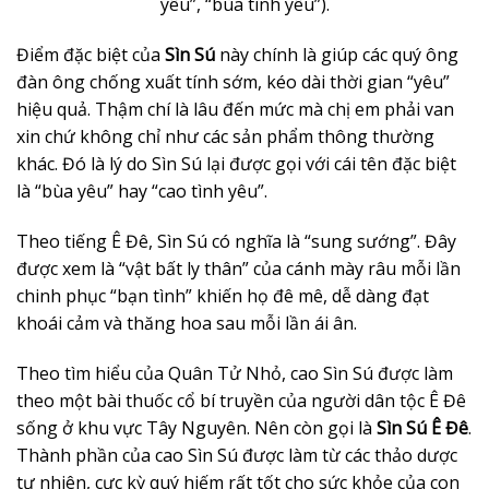
yêu”, “bùa tình yêu”).
Điểm đặc biệt của
Sìn Sú
này chính là giúp các quý ông
đàn ông chống xuất tính sớm, kéo dài thời gian “yêu”
hiệu quả. Thậm chí là lâu đến mức mà chị em phải van
xin chứ không chỉ như các sản phẩm thông thường
khác. Đó là lý do Sìn Sú lại được gọi với cái tên đặc biệt
là “bùa yêu” hay “cao tình yêu”.
Theo tiếng Ê Đê, Sìn Sú có nghĩa là “sung sướng”. Đây
được xem là “vật bất ly thân” của cánh mày râu mỗi lần
chinh phục “bạn tình” khiến họ đê mê, dễ dàng đạt
khoái cảm và thăng hoa sau mỗi lần ái ân.
Theo tìm hiểu của Quân Tử Nhỏ, cao Sìn Sú được làm
theo một bài thuốc cổ bí truyền của người dân tộc Ê Đê
sống ở khu vực Tây Nguyên. Nên còn gọi là
Sìn Sú Ê Đê
.
Thành phần của cao Sìn Sú được làm từ các thảo dược
tự nhiên, cực kỳ quý hiếm rất tốt cho sức khỏe của con