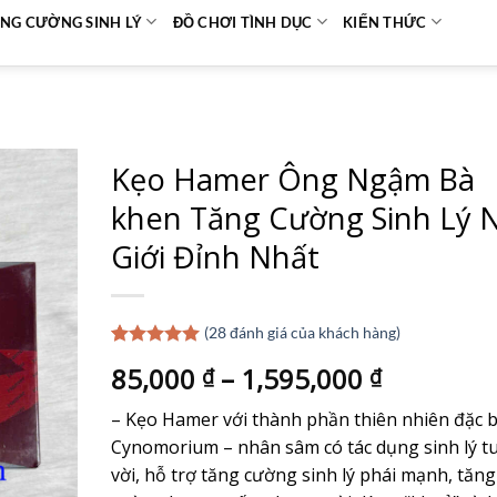
NG CƯỜNG SINH LÝ
ĐỒ CHƠI TÌNH DỤC
KIẾN THỨC
Kẹo Hamer Ông Ngậm Bà
khen Tăng Cường Sinh Lý
Giới Đỉnh Nhất
(
28
đánh giá của khách hàng)
5.00
28
trên 5
85,000
–
1,595,000
₫
₫
dựa trên
đánh giá
– Kẹo Hamer với thành phần thiên nhiên đặc b
Cynomorium – nhân sâm có tác dụng sinh lý t
vời, hỗ trợ tăng cường sinh lý phái mạnh, tăng