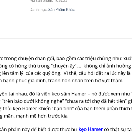
Mã sản phẩm:
TCSL03
Danh mục:
Sản Phẩm Khác
lực trong chuyện chăn gối, bao gồm các triệu chứng như: xuấ
không có hứng thú trong “chuyện ấy”,… không chỉ ảnh hưởng
ên tâm lý của các quý ông. Vì thế, câu hỏi đặt ra lúc này là
vãn hạnh phúc gia đình, tránh hôn nhân trên bờ vực thẳm.
ền tai nhau, đó là viên kẹo sâm Hamer – nó được xem như 
g “trên bảo dưới không nghe” “chưa ra tới chợ đã hết tiền” g
ng thời kẹo Hamer khiến “bạn tình” của bạn thêm phần thích 
g mãn, mạnh mẽ hơn trước kia.
 sản phẩm này để biết được thực hư
kẹo Hamer
có thật sự t