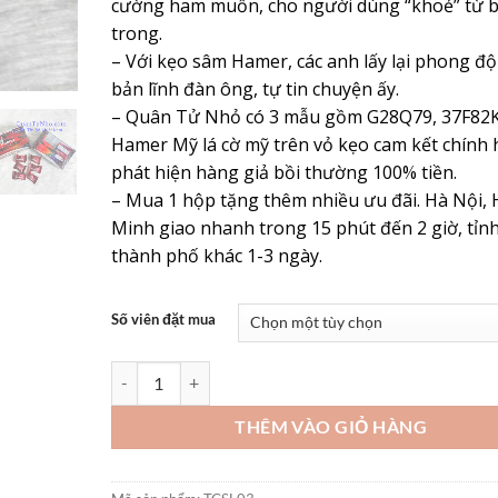
cường ham muốn, cho người dùng “khoẻ” từ 
trong.
– Với kẹo sâm Hamer, các anh lấy lại phong độ
bản lĩnh đàn ông, tự tin chuyện ấy.
– Quân Tử Nhỏ có 3 mẫu gồm G28Q79, 37F82K
Hamer Mỹ lá cờ mỹ trên vỏ kẹo cam kết chính 
phát hiện hàng giả bồi thường 100% tiền.
– Mua 1 hộp tặng thêm nhiều ưu đãi. Hà Nội, 
Minh giao nhanh trong 15 phút đến 2 giờ, tỉn
thành phố khác 1-3 ngày.
Số viên đặt mua
Kẹo Hamer Ông Ngậm Bà khen Tăng Cường Sinh Lý Nam
THÊM VÀO GIỎ HÀNG