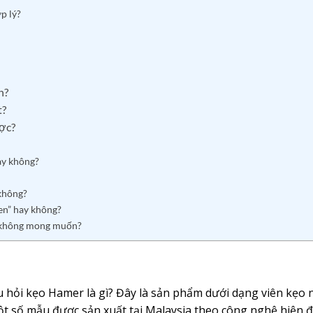
ợp lý?
n?
t?
ợc?
ay không?
không?
en” hay không?
hụ không mong muốn?
u hỏi kẹo Hamer là gì? Đây là sản phẩm dưới dạng viên kẹo
t số mẫu được sản xuất tại Malaysia theo công nghệ hiện đ