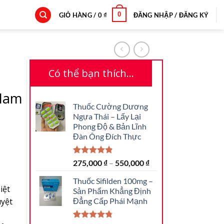
0
GIỎ HÀNG /
0
₫
ĐĂNG NHẬP / ĐĂNG KÝ
Có thể bạn thích…
 Nam
Thuốc Cường Dương
Ngựa Thái – Lấy Lại
Phong Độ & Bản Lĩnh
Đàn Ông Đích Thực
4.87
31
trên 5
275,000
₫
–
550,000
₫
dựa trên
đánh giá
Thuốc Sifilden 100mg –
iệt
Sản Phẩm Khẳng Định
uyệt
Đẳng Cấp Phái Mạnh