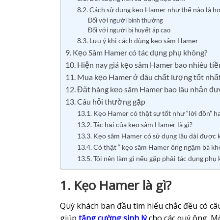
8.2. Cách sử dụng kẹo Hamer như thế nào là h
Đối với người bình thường
Đối với người bị huyết áp cao
8.3. Lưu ý khi cách dùng kẹo sâm Hamer
9. Kẹo Sâm Hamer có tác dụng phụ không?
10. Hiện nay giá kẹo sâm Hamer bao nhiêu tiề
11. Mua kẹo Hamer ở đâu chất lượng tốt nhấ
12. Đặt hàng kẹo sâm Hamer bao lâu nhận đư
13. Câu hỏi thường gặp
13.1. Kẹo Hamer có thật sự tốt như “lời đồn” h
13.2. Tác hại của kẹo sâm Hamer là gì?
13.3. Kẹo sâm Hamer có sử dụng lâu dài được 
13.4. Có thật “ kẹo sâm Hamer ông ngậm bà kh
13.5. Tôi nên làm gì nếu gặp phải tác dụng p
1. Kẹo Hamer là gì?
Quý khách ban đầu tìm hiểu chắc đều có câ
giúp
tăng cường sinh lý
cho các quý ông. Mộ