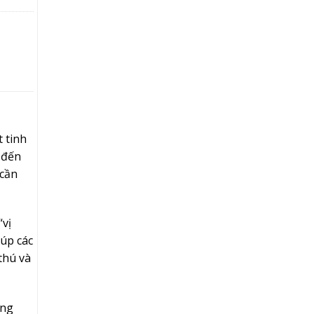
t tinh
 đến
 cần
“vị
iúp các
thú và
ăng