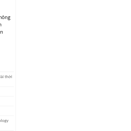
không
m
an
ài thời
ology