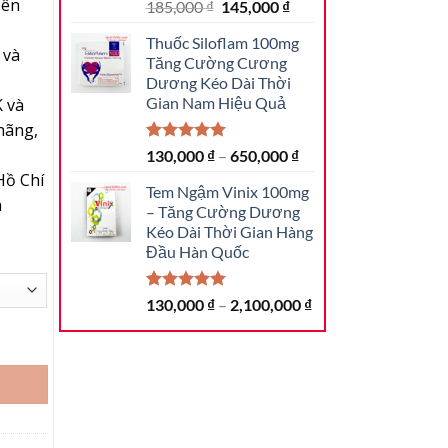
bên
4.80
30
trên 5
Giá
Giá
185,000
₫
145,000
₫
dựa trên
gốc
hiện
đánh giá
Thuốc Siloflam 100mg
là:
tại
 và
Tăng Cường Cương
185,000 ₫.
là:
Dương Kéo Dài Thời
145,000 ₫.
Gian Nam Hiệu Quả
 và
hãng,
5.00
19
trên 5
130,000
₫
–
650,000
₫
dựa trên
Hồ Chí
đánh giá
Tem Ngậm Vinix 100mg
h
– Tăng Cường Dương
Kéo Dài Thời Gian Hàng
Đầu Hàn Quốc
5.00
39
trên 5
130,000
₫
–
2,100,000
₫
dựa trên
đánh giá
 Giới Đỉnh Nhất số lượng