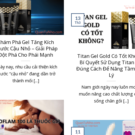
13
Th3
hám Phá Gel Tăng Kích
ước Cậu Nhỏ – Giải Pháp
Đột Phá Cho Phái Mạnh
Titan Gel Gold Có Tốt K
Bí Quyết Sử Dụng Titan
ày nay, nhu cầu cải thiện kích
Đúng Cách Để Nâng Tầm
hước “cậu nhỏ” đang dần trở
Lý
thành mối [...]
Nam giới ngày nay luôn m
muốn nâng cao chất lượng 
sống chăn gối [...]
11