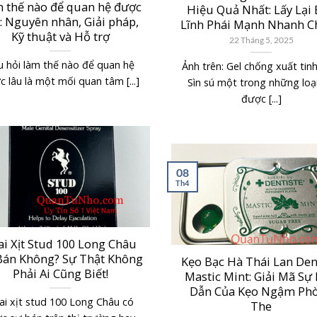
 thế nào để quan hệ được
Hiệu Quả Nhất: Lấy Lại
: Nguyên nhân, Giải pháp,
Lĩnh Phái Mạnh Nhanh 
Kỹ thuật và Hỗ trợ
22 Tháng 5, 2025
u hỏi làm thế nào để quan hệ
Ảnh trên: Gel chống xuất tin
 lâu là một mối quan tâm [...]
Sìn sú một trong những loại
được [...]
08
Th4
ai Xịt Stud 100 Long Châu
Bán Không? Sự Thật Không
Kẹo Bạc Hà Thái Lan Den
Phải Ai Cũng Biết!
Mastic Mint: Giải Mã Sự
Dẫn Của Kẹo Ngậm Ph
ai xịt stud 100 Long Châu có
The