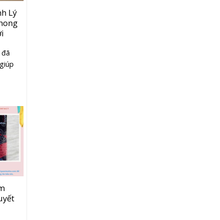
h Lý
Phong
i
 đã
giúp
âm
uyết