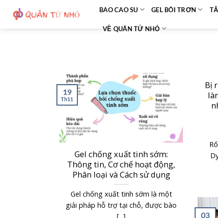
Bỏ
BAO CAO SU
GEL BÔI TRƠN
TĂ
qua
VỀ QUÂN TỬ NHỎ
nội
dung
Bị 
19
là
Th11
n
Rố
Gel chống xuất tinh sớm:
Dy
Thông tin, Cơ chế hoạt động,
Phân loại và Cách sử dụng
Gel chống xuất tinh sớm là một
giải pháp hỗ trợ tại chỗ, được bào
03
[...]