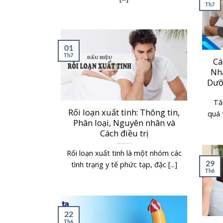
Th7
01
Th7
Cá
Nhà
Dưỡ
Tă
Rối loạn xuất tinh: Thông tin,
quá t
Phân loại, Nguyên nhân và
Cách điều trị
Rối loạn xuất tinh là một nhóm các
29
tình trạng y tế phức tạp, đặc [...]
Th6
22
Th6