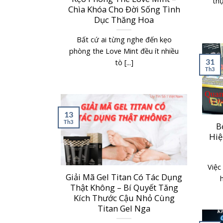
thự
Chìa Khóa Cho Đời Sống Tình
Dục Thăng Hoa
Bất cứ ai từng nghe đến kẹo
phòng the Love Mint đều ít nhiều
31
tò [...]
Th3
13
Th3
B
Hiệ
Việc
Giải Mã Gel Titan Có Tác Dụng
h
Thật Không – Bí Quyết Tăng
Kích Thước Cậu Nhỏ Cùng
Titan Gel Nga