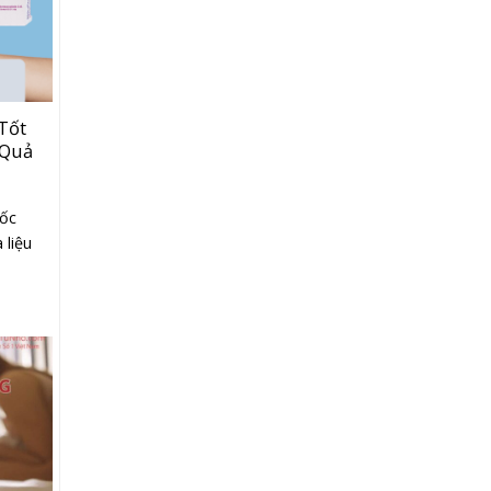
Tốt
 Quả
uốc
 liệu