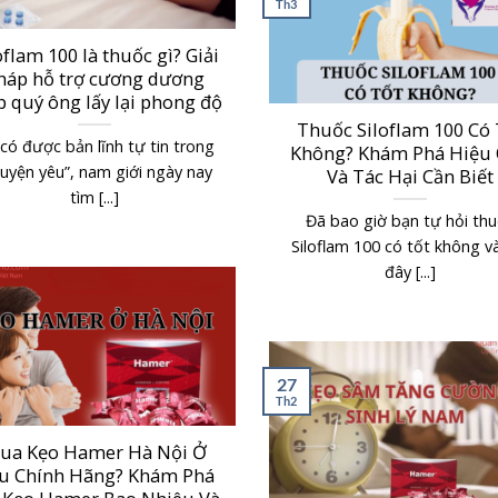
Th3
oflam 100 là thuốc gì? Giải
háp hỗ trợ cương dương
p quý ông lấy lại phong độ
Thuốc Siloflam 100 Có 
có được bản lĩnh tự tin trong
Không? Khám Phá Hiệu
uyện yêu”, nam giới ngày nay
Và Tác Hại Cần Biết
tìm [...]
Đã bao giờ bạn tự hỏi th
Siloflam 100 có tốt không và
đây [...]
27
Th2
ua Kẹo Hamer Hà Nội Ở
u Chính Hãng? Khám Phá