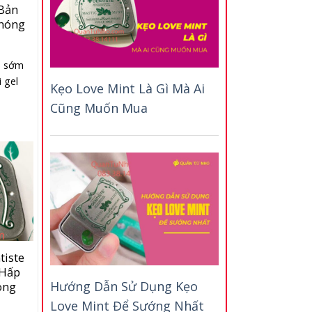
 Bản
Chóng
h sớm
 gel
Kẹo Love Mint Là Gì Mà Ai
Cũng Muốn Mua
tiste
 Hấp
Hướng Dẫn Sử Dụng Kẹo
òng
Love Mint Để Sướng Nhất