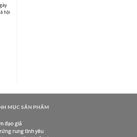
ngày
ã hội
NH MỤC SẢN PHẨM
m đạo giả
rứng rung tình yêu