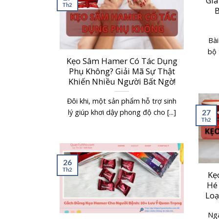
Giá
Th2
B
Bài
bộ 
Kẹo Sâm Hamer Có Tác Dụng
Phụ Không? Giải Mã Sự Thật
Khiến Nhiều Người Bất Ngờ!
Đôi khi, một sản phẩm hỗ trợ sinh
lý giúp khơi dậy phong độ cho [...]
27
Th2
26
Th2
Kẹ
Hé 
Loạ
Nga