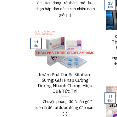
Gel titan đang trở thành một lựa
13
Th3
chọn hấp dẫn dành cho nhiều nam
giới [...]
K
Th
11
Th3
Ng
t
Khám Phá Thuốc Siloflam
50mg: Giải Pháp Cường
Dương Nhanh Chóng, Hiệu
Quả Tức Thì
11
Th3
Chuyện phong độ “chăn gối”
luôn là đề tài được đông đảo nam
[...]