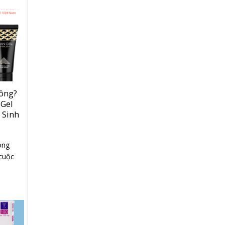
hông?
 Gel
 Sinh
ong
cuộc