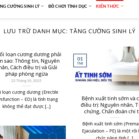
NG CƯỜNG SINH LÝ
ĐỒ CHƠI TÌNH DỤC
KIẾN THỨC
LƯU TRỮ DANH MỤC:
TĂNG CƯỜNG SINH LÝ
rối loạn cương dương phải
01
m sao: Thông tin, Nguyên
Th8
hân, Cách điều trị và Giải
pháp phòng ngừa
22 Tháng 10, 2025
i loạn cương dương (Erectile
Bệnh xuất tinh sớm và 
sfunction – ED) là tình trạng
điều trị: Nguyên nhân, T
không thể đạt được [...]
chứng, Chẩn đoán chi t
Bệnh xuất tinh sớm (Prema
Ejaculation – PE) là một rối
chức năng tình [...]