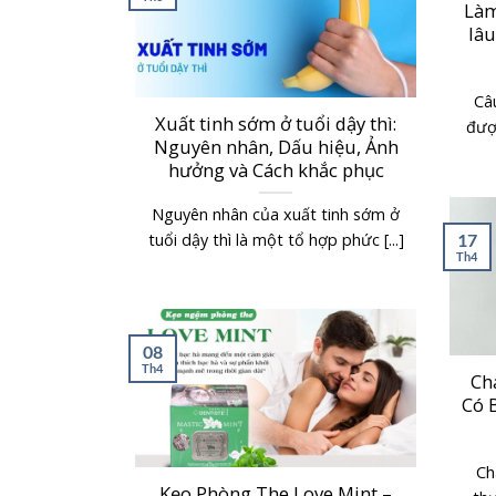
Làm
lâu
Câ
Xuất tinh sớm ở tuổi dậy thì:
được
Nguyên nhân, Dấu hiệu, Ảnh
hưởng và Cách khắc phục
Nguyên nhân của xuất tinh sớm ở
tuổi dậy thì là một tổ hợp phức [...]
17
Th4
08
Th4
Ch
Có 
Ch
Kẹo Phòng The Love Mint –