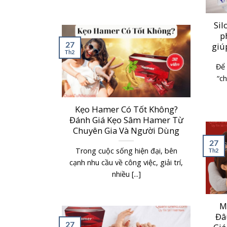
Sil
p
27
giú
Th2
Để 
“ch
Kẹo Hamer Có Tốt Không?
Đánh Giá Kẹo Sâm Hamer Từ
Chuyên Gia Và Người Dùng
27
Trong cuộc sống hiện đại, bên
Th2
cạnh nhu cầu về công việc, giải trí,
nhiều [...]
M
Đâ
27