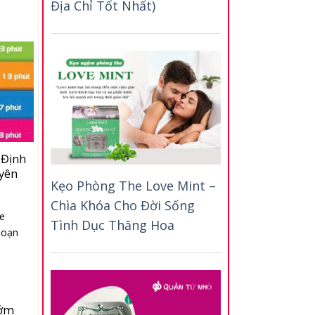
Địa Chỉ Tốt Nhất)
 Định
uyên
Kẹo Phòng The Love Mint –
Chìa Khóa Cho Đời Sống
e
Tình Dục Thăng Hoa
 loạn
Sớm