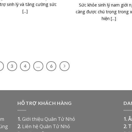
trợ sinh lý và tăng cường sức
Sức khỏe sinh lý nam giới 
[...]
càng được chú trọng trong x
hiện [...]
2
3
4
…
6
HỖ TRỢ KHÁCH HÀNG
DA
ệm
1.
Giới thiệu Quân Tử Nhỏ
1.
Â
húng
2.
Liên hệ Quân Tử Nhỏ
2.
T