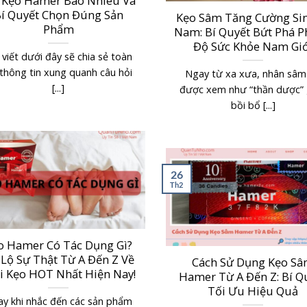
 Kẹo Hamer Bao Nhiêu Và
í Quyết Chọn Đúng Sản
Kẹo Sâm Tăng Cường Sin
Phẩm
Nam: Bí Quyết Bứt Phá 
Độ Sức Khỏe Nam Giớ
 viết dưới đây sẽ chia sẻ toàn
thông tin xung quanh câu hỏi
Ngay từ xa xưa, nhân sâm
[...]
được xem như “thần dược” 
bồi bổ [...]
26
Th2
o Hamer Có Tác Dụng Gì?
Lộ Sự Thật Từ A Đến Z Về
Cách Sử Dụng Kẹo S
i Kẹo HOT Nhất Hiện Nay!
Hamer Từ A Đến Z: Bí Q
Tối Ưu Hiệu Quả
y khi nhắc đến các sản phẩm