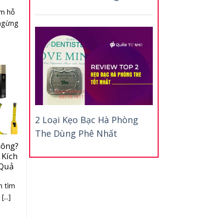
ẩm hỗ
 ngừng
2 Loại Kẹo Bạc Hà Phòng
The Dùng Phê Nhất
hông?
 Kích
 Quả
n tìm
...]