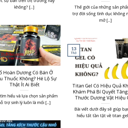
c sự bán trên thị trường hay
không? [...]
Thế giới của những sản ph
trợ đời sống tình dục không
mở [...]
13
Th3
ổ Hoàn Dương Có Bán Ở
u Thuốc Không? Hé Lộ Sự
Thật Ít Ai Biết
Titan Gel Có Hiệu Quả K
Khám Phá Bí Quyết Tăng
 tìm hiểu và lựa chọn sản phẩm
Thước Dương Vật Hiệu
ỗ trợ sinh lý luôn là mối [...]
Bài viết dưới đây sẽ giúp bạ
hiểu tất tần tật về titan gel [