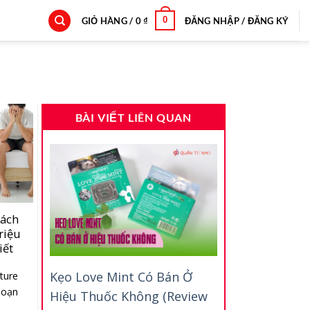
0
GIỎ HÀNG /
0
₫
ĐĂNG NHẬP / ĐĂNG KÝ
BÀI VIẾT LIÊN QUAN
cách
riệu
iết
Kẹo Love Mint Có Bán Ở
ture
 loạn
Hiệu Thuốc Không (Review