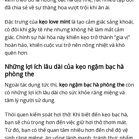
đã chia sẻ về sự thăng hoa vượt trội khi ân ái.
Đặc trưng của
kẹo love mint
là tạo cảm giác sảng khoái,
có đôi khi gây tê nhẹ nhưng không hề làm mất cảm
giác. Chính sự hài hòa này khiến kẹo trở thành “gia vị”
hoàn hảo, khiến cuộc vui trở nên nồng nhiệt và khó
quên hơn.
Những lợi ích lâu dài của kẹo ngậm bạc hà
phòng the
Ngoài tác dụng tức thì,
kẹo ngậm bạc hà phòng the
còn
có những lợi ích lâu dài cho sức khỏe răng miệng và
tâm lý người sử dụng.
Thói quen kiểm soát hơi thở: Khi biết đến kẹo bạc hà,
bạn sẽ chú trọng hơn đến việc giữ hơi thở thơm mát.
Từ đó, bạn có thể quan tâm nhiều hơn đến chế độ vệ
sinh răng miệng, ăn uống lành mạnh, tránh thực phẩm