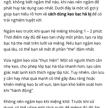
ngỡ, không biết ngậm thế nào, khi nào nên ngậm để
phát huy tác dụng cao nhất. Dưới đây là một số gợi ý
giúp bạn hiểu rõ hơn về
cách dùng kẹo bạc hà bj
để có
trải nghiệm tuyệt vời:
Ngậm kẹo trước khi quan hệ miệng khoảng 1 – 2 phút:
Thời điểm này đủ để kẹo tan chảy một phần, tạo ra lớp
bạc hà the mát trên lưỡi và miệng. Nếu bạn ngậm kẹo
quá lâu, có thể bạn sẽ mất đi phần “the” đậm nhất.
Vừa ngậm kẹo vừa “thực hiện”: Một số người thích cắn
nhẹ kẹo, cho phép lớp bạc hà tỏa nhanh hơn, tạo cảm
giác mát lạnh kích thích ngay lập tức. Tuy nhiên, cần lưu
ý cắn hay nhai quá mạnh có thể gây đau răng hoặc
khiến miếng kẹo bị vỡ vụn, làm bạn khó kiểm soát hơn
khi “hành động”.
Không nên ngậm kẹo khi miệng khô: Trước khi sử
dụng, có thể uống một chút nước để miệng đủ độ ẩm.