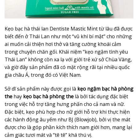
Kẹo bạc hà thái lan Dentiste Mastic Mint từ lâu đã được
biết đến ở Thái Lan như một “vũ khí bí mật” cho những
ai muốn cải thiện hơi thở và tăng cường khoái cảm
trong chuyện chăn gối. Khái niệm “kẹo ngậm tình yêu
Thái Lan” không còn xa lạ với giới trẻ xứ sở Chùa Vàng,
và giờ đây sản phẩm đã có mặt rộng rãi tại nhiều quốc
gia châu Á, trong đó có Việt Nam.
Sở dĩ sản phẩm này được gọi là
kẹo ngậm bạc hà phòng
the
hay
kẹo bạc hà phòng the
là bởi tác dụng đặc biệt
trong việc hỗ trợ tăng hưng phấn cho cả nam và nữ.
Đặc biệt, kẹo phù hợp cho nữ giới hỗ trợ khi thực hiện
các hành động âu yếm như BJ (Blowjob), bởi vị the mát
được cho là góp phần kích thích nam giới hơn, mang lại
cảm giác tươi mát và “tê tê” khá thú vị.