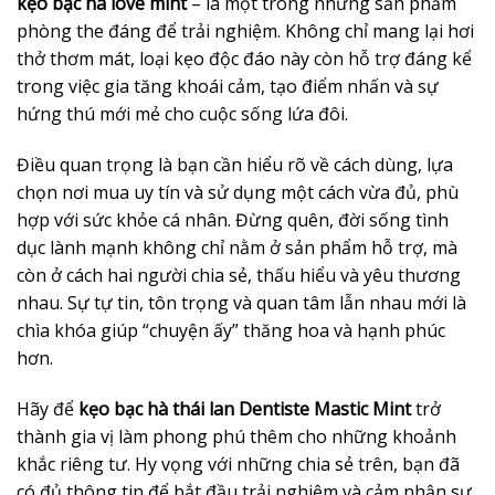
kẹo bạc hà love mint
– là một trong những sản phẩm
phòng the đáng để trải nghiệm. Không chỉ mang lại hơi
thở thơm mát, loại kẹo độc đáo này còn hỗ trợ đáng kể
trong việc gia tăng khoái cảm, tạo điểm nhấn và sự
hứng thú mới mẻ cho cuộc sống lứa đôi.
Điều quan trọng là bạn cần hiểu rõ về cách dùng, lựa
chọn nơi mua uy tín và sử dụng một cách vừa đủ, phù
hợp với sức khỏe cá nhân. Đừng quên, đời sống tình
dục lành mạnh không chỉ nằm ở sản phẩm hỗ trợ, mà
còn ở cách hai người chia sẻ, thấu hiểu và yêu thương
nhau. Sự tự tin, tôn trọng và quan tâm lẫn nhau mới là
chìa khóa giúp “chuyện ấy” thăng hoa và hạnh phúc
hơn.
Hãy để
kẹo bạc hà thái lan Dentiste Mastic Mint
trở
thành gia vị làm phong phú thêm cho những khoảnh
khắc riêng tư. Hy vọng với những chia sẻ trên, bạn đã
có đủ thông tin để bắt đầu trải nghiệm và cảm nhận sự