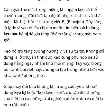
Cảm giác the mát trong miệng khi ngậm kẹo có thể
truyền sang “đối tác”, tạo độ tê nhẹ, kích thích và khác
biệt, đặc biệt hữu ích trong việc BJ (Blowjob). Đây cũng
là lý do vì sao nhiều chị em muốn tìm hiểu
cách dùng
kẹo bạc hà bj
để gia tăng “điểm cộng” trong mắt nam
giới.
Kẹo hỗ trợ tăng cường hương vị và sự tự tin. Không chỉ
dừng lại ở chuyện tình dục, kẹo cũng phù hợp để sử
dụng hằng ngày nhằm khử mùi miệng. Tuy vậy, trong
bối cảnh bài viết này, chúng ta tập trung nhiều hơn vào
khía cạnh “phòng the”.
Giúp thay đổi bầu không khí trong cuộc yêu. Khi sử
dụng
kẹo BJ
hoặc “kẹo love mint”, các cặp đôi thường
cho biết họ có những trải nghiệm phấn khích và mới lạ
hơn rất nhiều.