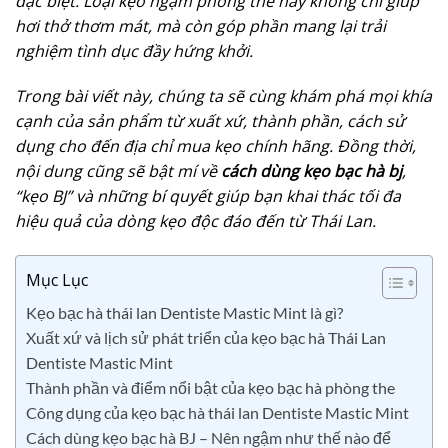
đặc biệt. Loại kẹo ngậm phòng the này không chỉ giúp
hơi thở thơm mát, mà còn góp phần mang lại trải
nghiệm tình dục đầy hứng khởi.
Trong bài viết này, chúng ta sẽ cùng khám phá mọi khía
cạnh của sản phẩm từ xuất xứ, thành phần, cách sử
dụng cho đến địa chỉ mua kẹo chính hãng. Đồng thời,
nội dung cũng sẽ bật mí về
cách dùng kẹo bạc hà bj
,
“kẹo BJ” và những bí quyết giúp bạn khai thác tối đa
hiệu quả của dòng kẹo độc đáo đến từ Thái Lan.
Mục Lục
Kẹo bạc hà thái lan Dentiste Mastic Mint là gì?
Xuất xứ và lịch sử phát triển của kẹo bạc hà Thái Lan
Dentiste Mastic Mint
Thành phần và điểm nổi bật của kẹo bạc hà phòng the
Công dụng của kẹo bạc hà thái lan Dentiste Mastic Mint
Cách dùng kẹo bạc hà BJ – Nên ngậm như thế nào để