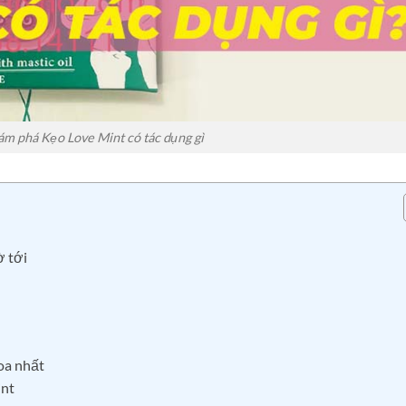
m phá Kẹo Love Mint có tác dụng gì
ờ tới
oa nhất
int