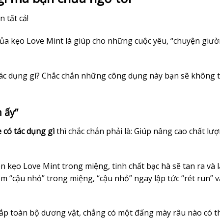
ên tất cả!
của kẹo Love Mint là giúp cho những cuộc yêu, “chuyện giư
tác dụng gì? Chắc chắn những công dụng này bạn sẽ không 
 ấy”
e có tác dụng gì
thì chắc chắn phải là: Giúp nâng cao chất lư
ên kẹo Love Mint trong miệng, tinh chất bạc hà sẽ tan ra và 
 “cậu nhỏ” trong miệng, “cậu nhỏ” ngay lập tức “rét run” v
ắp toàn bộ dương vật, chẳng có một đấng mày râu nào có t