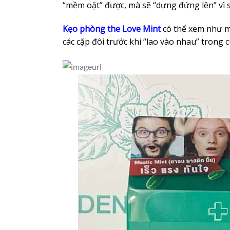
“mềm oặt” được, mà sẽ “dựng đứng lên” vì s
Kẹo phòng the Love Mint
có thể xem như mộ
các cặp đôi trước khi “lao vào nhau” trong 