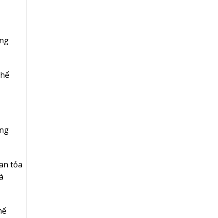
ờng
thể
ợng
lan tỏa
à
hể