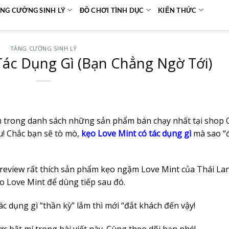
NG CƯỜNG SINH LÝ
ĐỒ CHƠI TÌNH DỤC
KIẾN THỨC
TĂNG CƯỜNG SINH LÝ
Tác Dụng Gì (Bạn Chẳng Ngờ Tới)
m trong danh sách những sản phẩm bán chạy nhất tại shop
u! Chắc bạn sẽ tò mò,
kẹo Love Mint có tác dụng gì
mà sao “
eview rất thích sản phẩm kẹo ngậm Love Mint của Thái Lan
 Love Mint để dùng tiếp sau đó.
c dụng gì “thần kỳ” lắm thì mới “đắt khách đến vậy!
c bật mí trong bài viết này. Cùng theo dõi bạn nhé!