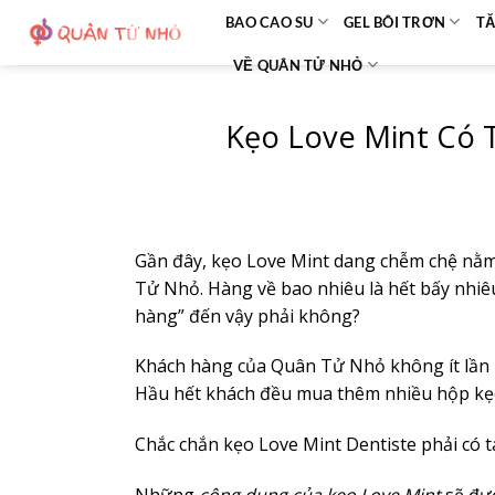
Bỏ
BAO CAO SU
GEL BÔI TRƠN
TĂ
qua
VỀ QUÂN TỬ NHỎ
nội
dung
Kẹo Love Mint Có 
Gần đây, kẹo Love Mint dang chễm chệ nằ
Tử Nhỏ. Hàng về bao nhiêu là hết bấy nhiê
hàng” đến vậy phải không?
Khách hàng của Quân Tử Nhỏ không ít lần r
Hầu hết khách đều mua thêm nhiều hộp kẹo
Chắc chắn kẹo Love Mint Dentiste phải có tá
Những
công dụng của kẹo Love Mint
sẽ đượ