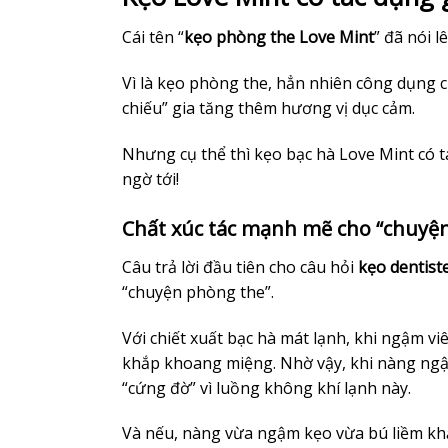
Cái tên “
kẹo phòng the Love Mint
” đã nói l
Vì là kẹo phòng the, hẳn nhiên công dụng 
chiếu” gia tăng thêm hương vị dục cảm.
Nhưng cụ thể thì kẹo bạc hà Love Mint có 
ngờ tới!
Chất xúc tác mạnh mẽ cho “chuyện
Câu trả lời đầu tiên cho câu hỏi
kẹo dentist
“chuyện phòng the”.
Với chiết xuất bạc hà mát lạnh, khi ngậm vi
khắp khoang miệng. Nhờ vậy, khi nàng ngậm
“cứng đờ” vì luồng không khí lạnh này.
Và nếu, nàng vừa ngậm kẹo vừa bú liềm kh