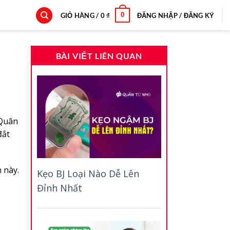
0
GIỎ HÀNG /
0
₫
ĐĂNG NHẬP / ĐĂNG KÝ
BÀI VIẾT LIÊN QUAN
 Quân
đắt
 này.
Kẹo BJ Loại Nào Dễ Lên
Đỉnh Nhất