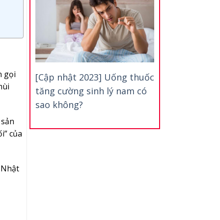
n gọi
[Cập nhật 2023] Uống thuốc
mùi
tăng cường sinh lý nam có
sao không?
 sản
i” của
i Nhật