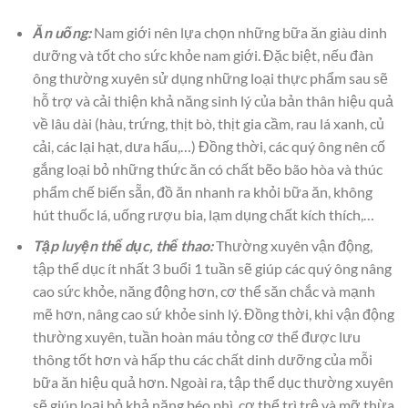
Ăn uống:
Nam giới nên lựa chọn những bữa ăn giàu dinh
dưỡng và tốt cho sức khỏe nam giới. Đặc biệt, nếu đàn
ông thường xuyên sử dụng những loại thực phẩm sau sẽ
hỗ trợ và cải thiện khả năng sinh lý của bản thân hiệu quả
về lâu dài (hàu, trứng, thịt bò, thịt gia cầm, rau lá xanh, củ
cải, các lại hạt, dưa hấu,…) Đồng thời, các quý ông nên cố
gắng loại bỏ những thức ăn có chất bẽo bão hòa và thúc
phẩm chế biến sẵn, đồ ăn nhanh ra khỏi bữa ăn, không
hút thuốc lá, uống rượu bia, lạm dụng chất kích thích,…
Tập luyện thể dục, thể thao:
Thường xuyên vận động,
tập thể dục ít nhất 3 buổi 1 tuần sẽ giúp các quý ông nâng
cao sức khỏe, năng động hơn, cơ thể săn chắc và mạnh
mẽ hơn, nâng cao sứ khỏe sinh lý. Đồng thời, khi vận động
thường xuyên, tuần hoàn máu tỏng cơ thể được lưu
thông tốt hơn và hấp thu các chất dinh dưỡng của mỗi
bữa ăn hiệu quả hơn. Ngoài ra, tập thể dục thường xuyên
sẽ giúp loại bỏ khả năng béo phì, cơ thể trì trệ và mỡ thừa