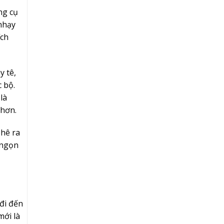
ng cụ
nhạy
ích
y tê,
 bộ.
là
 hơn.
phê ra
 ngọn
 đi đến
mới là