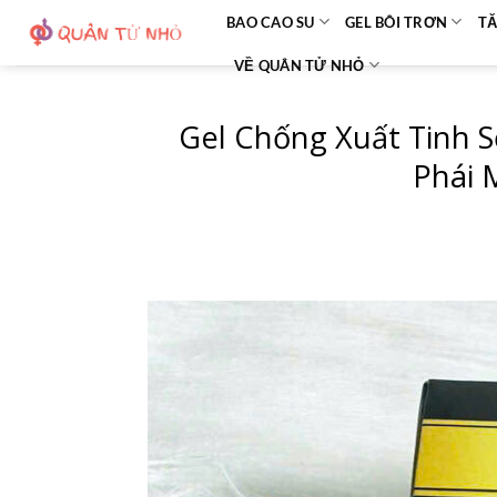
Bỏ
BAO CAO SU
GEL BÔI TRƠN
TĂ
qua
VỀ QUÂN TỬ NHỎ
nội
dung
Gel Chống Xuất Tinh S
Phái