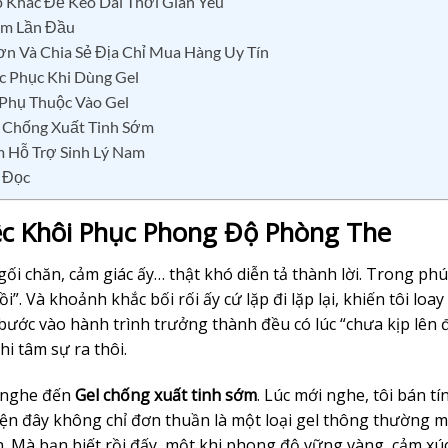
 Khác Để Kéo Dài Thời Gian Yêu
ớm Lần Đầu
ơn Và Chia Sẻ Địa Chỉ Mua Hàng Uy Tín
c Phục Khi Dùng Gel
 Phụ Thuộc Vào Gel
l Chống Xuất Tinh Sớm
 Hỗ Trợ Sinh Lý Nam
 Đọc
c Khôi Phục Phong Độ Phòng The
gối chăn, cảm giác ấy… thật khó diễn tả thành lời. Trong phú
”. Và khoảnh khắc bối rối ấy cứ lặp đi lặp lại, khiến tôi loa
i bước vào hành trình trưởng thành đều có lúc “chưa kịp lên 
khi tâm sự ra thôi.
ờ nghe đến
Gel chống xuất tinh sớm
. Lúc mới nghe, tôi bán tí
hiện đây không chỉ đơn thuần là một loại gel thông thường m
tin. Mà bạn biết rồi đấy, một khi phong độ vững vàng, cảm xú