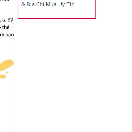
& Địa Chỉ Mua Uy Tín
 ta đã
ó thể
ời bạn