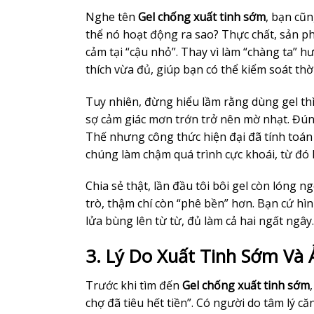
Nghe tên
Gel chống xuất tinh sớm
, bạn cũ
thể nó hoạt động ra sao? Thực chất, sản 
cảm tại “cậu nhỏ”. Thay vì làm “chàng ta” h
thích vừa đủ, giúp bạn có thể kiểm soát thời
Tuy nhiên, đừng hiểu lầm rằng dùng gel th
sợ cảm giác mơn trớn trở nên mờ nhạt. Đúng
Thế nhưng công thức hiện đại đã tính toán 
chúng làm chậm quá trình cực khoái, từ đó
Chia sẻ thật, lần đầu tôi bôi gel còn lóng 
trò, thậm chí còn “phê bền” hơn. Bạn cứ hì
lửa bùng lên từ từ, đủ làm cả hai ngất ngây.
3. Lý Do Xuất Tinh Sớm Và
Trước khi tìm đến
Gel chống xuất tinh sớm
chợ đã tiêu hết tiền”. Có người do tâm lý că