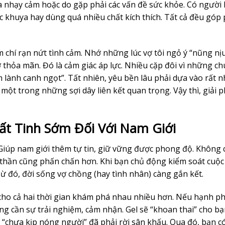
a nhạy cảm hoặc do gặp phải các vấn đề sức khỏe. Có người l
c khuya hay dùng quá nhiều chất kích thích. Tất cả đều góp
ậm chí rạn nứt tình cảm. Nhớ những lúc vợ tôi ngỏ ý “nũng nị
ợ thỏa mãn. Đó là cảm giác áp lực. Nhiều cặp đôi vì những c
lành canh ngọt”. Tất nhiên, yêu bền lâu phải dựa vào rất n
một trong những sợi dây liên kết quan trọng. Vậy thì, giải 
uất Tinh Sớm Đối Với Nam Giới
 Giúp nam giới thêm tự tin, giữ vững được phong độ. Không 
h thần cũng phấn chấn hơn. Khi bạn chủ động kiểm soát cuộc 
Từ đó, đời sống vợ chồng (hay tình nhân) càng gắn kết.
ho cả hai thời gian khám phá nhau nhiều hơn. Nếu hạnh ph
ng cần sự trải nghiệm, cảm nhận. Gel sẽ “khoan thai” cho b
“chưa kịp nóng người” đã phải rời sân khấu. Qua đó, bạn c