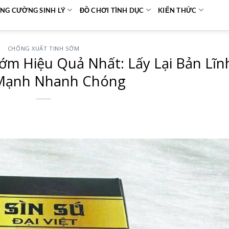
NG CƯỜNG SINH LÝ
ĐỒ CHƠI TÌNH DỤC
KIẾN THỨC
CHỐNG XUẤT TINH SỚM
ớm Hiệu Quả Nhất: Lấy Lại Bản Lĩn
 Mạnh Nhanh Chóng