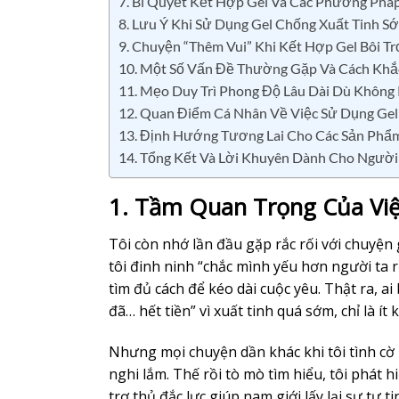
7. Bí Quyết Kết Hợp Gel Và Các Phương Pháp
8. Lưu Ý Khi Sử Dụng Gel Chống Xuất Tinh S
9. Chuyện “Thêm Vui” Khi Kết Hợp Gel Bôi Tr
10. Một Số Vấn Đề Thường Gặp Và Cách Khắ
11. Mẹo Duy Trì Phong Độ Lâu Dài Dù Không
12. Quan Điểm Cá Nhân Về Việc Sử Dụng Ge
13. Định Hướng Tương Lai Cho Các Sản Phẩm
14. Tổng Kết Và Lời Khuyên Dành Cho Người
1. Tầm Quan Trọng Của Việ
Tôi còn nhớ lần đầu gặp rắc rối với chuyện 
tôi đinh ninh “chắc mình yếu hơn người ta rồi
tìm đủ cách để kéo dài cuộc yêu. Thật ra, a
đã… hết tiền” vì xuất tinh quá sớm, chỉ là ít 
Nhưng mọi chuyện dần khác khi tôi tình c
nghi lắm. Thế rồi tò mò tìm hiểu, tôi phát 
trợ thủ đắc lực giúp nam giới lấy lại sự tự 