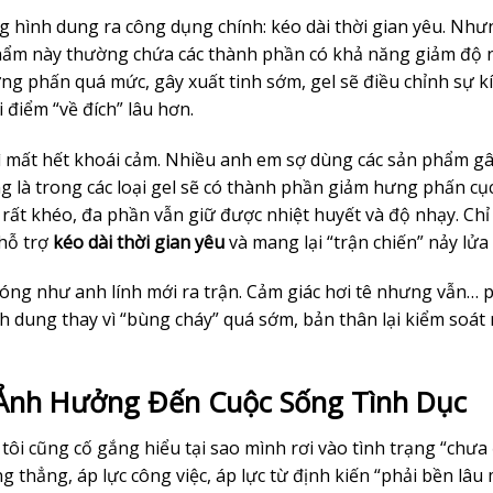
ng hình dung ra công dụng chính: kéo dài thời gian yêu. Như
phẩm này thường chứa các thành phần có khả năng giảm độ 
ưng phấn quá mức, gây xuất tinh sớm, gel sẽ điều chỉnh sự k
 điểm “về đích” lâu hơn.
ì mất hết khoái cảm. Nhiều anh em sợ dùng các sản phẩm gâ
 là trong các loại gel sẽ có thành phần giảm hưng phấn cục
rất khéo, đa phần vẫn giữ được nhiệt huyết và độ nhạy. Chỉ 
 hỗ trợ
kéo dài thời gian yêu
và mang lại “trận chiến” nảy lửa
ngóng như anh lính mới ra trận. Cảm giác hơi tê nhưng vẫn… 
nh dung thay vì “bùng cháy” quá sớm, bản thân lại kiểm soát
 Ảnh Hưởng Đến Cuộc Sống Tình Dục
, tôi cũng cố gắng hiểu tại sao mình rơi vào tình trạng “chưa
ng thẳng, áp lực công việc, áp lực từ định kiến “phải bền lâu 