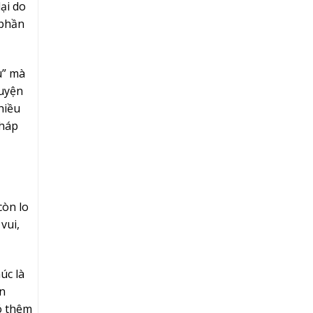
ại do
 phần
u” mà
huyện
hiều
pháp
còn lo
vui,
úc là
ạn
ó thêm