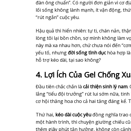
đàn ông chuẩn”. Có người đơn giản vì cơ đị
lối sống không lành mạnh, ít vận động, thứ
“rút ngắn” cuộc yêu.
Hậu quả thì hiển nhiên: tự ti, chán nản, th
lòng tôi lại bồn chồn, sợ mình không làm v
này mà xa nhau hơn, chứ chưa nói đến “cơm 
yếu tố, nhưng
đời sống tình dục
hòa hợp là 
hỗ trợ kéo dài, tại sao không?
4. Lợi Ích Của Gel Chống X
Đầu tiên chắc chắn là
cải thiện sinh lý nam
.
lắng “tiểu đội trưởng” rút lui sớm nữa, tin
cơ hội thăng hoa cho cả hai tăng đáng kể. 
Thứ hai,
kéo dài cuộc yêu
đồng nghĩa trao c
một hành trình, thì chuyện giường chiếu cũ
thêm giây phút tận hưởng, không còn cảnh 