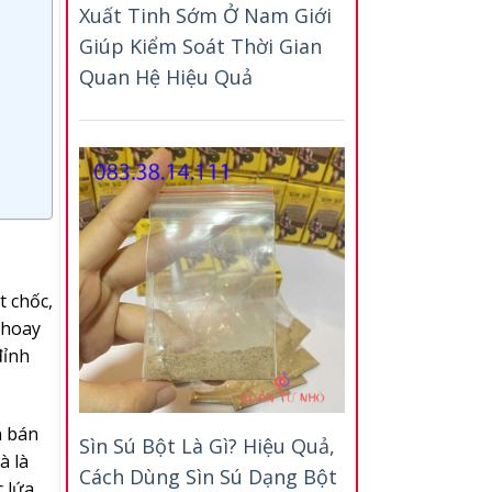
Xuất Tinh Sớm Ở Nam Giới
Giúp Kiểm Soát Thời Gian
Quan Hệ Hiệu Quả
t chốc,
y hoay
đỉnh
n bán
Sìn Sú Bột Là Gì? Hiệu Quả,
à là
Cách Dùng Sìn Sú Dạng Bột
c lứa