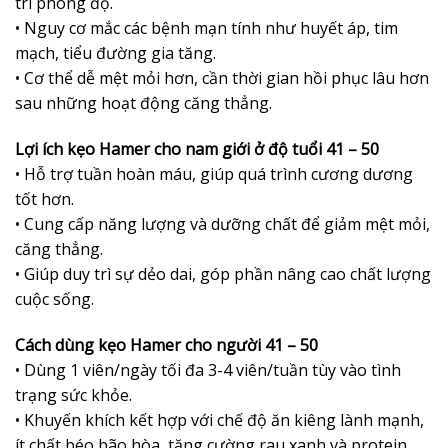
trì phong độ.
• Nguy cơ mắc các bệnh mạn tính như huyết áp, tim
mạch, tiểu đường gia tăng.
• Cơ thể dễ mệt mỏi hơn, cần thời gian hồi phục lâu hơn
sau những hoạt động căng thẳng.
Lợi ích kẹo Hamer cho nam giới ở độ tuổi 41 – 50
• Hỗ trợ tuần hoàn máu, giúp quá trình cương dương
tốt hơn.
• Cung cấp năng lượng và dưỡng chất để giảm mệt mỏi,
căng thẳng.
• Giúp duy trì sự dẻo dai, góp phần nâng cao chất lượng
cuộc sống.
Cách dùng kẹo Hamer cho người 41 – 50
• Dùng 1 viên/ngày tối đa 3-4 viên/tuần tùy vào tình
trạng sức khỏe.
• Khuyến khích kết hợp với chế độ ăn kiêng lành mạnh,
ít chất béo bão hòa, tăng cường rau xanh và protein