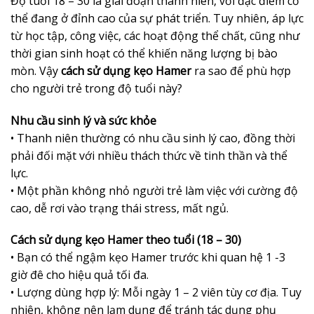
Độ tuổi 18 – 30 là giai đoạn thanh niên, với đặc điểm cơ
thể đang ở đỉnh cao của sự phát triển. Tuy nhiên, áp lực
từ học tập, công việc, các hoạt động thể chất, cũng như
thời gian sinh hoạt có thể khiến năng lượng bị bào
mòn. Vậy
cách sử dụng kẹo Hamer
ra sao để phù hợp
cho người trẻ trong độ tuổi này?
Nhu cầu sinh lý và sức khỏe
• Thanh niên thường có nhu cầu sinh lý cao, đồng thời
phải đối mặt với nhiều thách thức về tinh thần và thể
lực.
• Một phần không nhỏ người trẻ làm việc với cường độ
cao, dễ rơi vào trạng thái stress, mất ngủ.
Cách sử dụng kẹo Hamer theo tuổi (18 – 30)
• Bạn có thể ngậm kẹo Hamer trước khi quan hệ 1 -3
giờ đê cho hiệu quả tối đa.
• Lượng dùng hợp lý: Mỗi ngày 1 – 2 viên tùy cơ địa. Tuy
nhiên, không nên lạm dụng để tránh tác dụng phụ