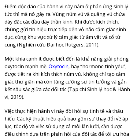
Điểm độc đáo của hành vi này nằm ở phản ứng sinh lý
tức thì mà nó gây ra. Vùng núm vú và quầng vú chứa
dày đặc các đầu dây thần kinh. Khi được kích thích,
chúng gửi tín hiệu trực tiếp đến vỏ não cảm giác sinh
dục, cùng khu vực xử lý cảm giác từ âm vật và cổ tử
cung (Nghiên cứu Đại học Rutgers, 2011).
Một khía cạnh ít được biết đến là khả năng giải phóng
oxytocin mạnh mẽ.
Oxytocin
, hay “hormone tình yêu”,
được tiết ra khi kích thích núm vú, không chỉ tạo cảm
giác thư giãn mà còn tăng cường sự tin tưởng và gắn
kết sâu sắc giữa các đối tác (Tạp chí Sinh lý học & Hành
vi, 2019).
Việc thực hiện hành vi này đòi hỏi sự tinh tế và thấu
hiểu. Các kỹ thuật hiệu quả bao gồm sự thay đổi về áp
lực, tốc độ và việc sử dụng cả môi lẫn lưỡi, cần được
điều chỉnh dựa trên phản hồi của đối tác để tối ưu hóa