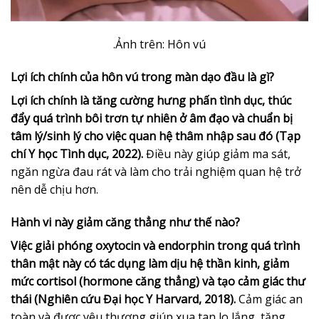
.Ảnh trên: Hôn vú
Lợi ích chính của hôn vú trong màn dạo đầu là gì?
Lợi ích chính là tăng cường hưng phấn tình dục, thúc
đẩy quá trình bôi trơn tự nhiên ở âm đạo và chuẩn bị
tâm lý/sinh lý cho việc quan hệ thâm nhập sau đó (Tạp
chí Y học Tình dục, 2022).
Điều này giúp giảm ma sát,
ngăn ngừa đau rát và làm cho trải nghiệm quan hệ trở
nên dễ chịu hơn.
Hành vi này giảm căng thẳng như thế nào?
Việc giải phóng oxytocin và endorphin trong quá trình
thân mật này có tác dụng làm dịu hệ thần kinh, giảm
mức cortisol (hormone căng thẳng) và tạo cảm giác thư
thái (Nghiên cứu Đại học Y Harvard, 2018).
Cảm giác an
toàn và được yêu thương giúp xua tan lo lắng, tăng