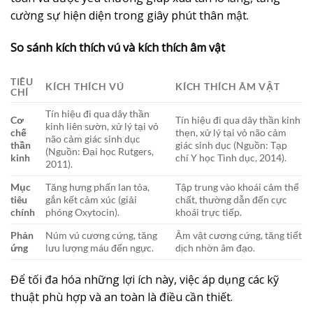
cường sự hiện diện trong giây phút thân mật.
So sánh kích thích vú và kích thích âm vật
TIÊU
KÍCH THÍCH VÚ
KÍCH THÍCH ÂM VẬT
CHÍ
Tín hiệu đi qua dây thần
Cơ
Tín hiệu đi qua dây thần kinh
kinh liên sườn, xử lý tại vỏ
chế
thẹn, xử lý tại vỏ não cảm
não cảm giác sinh dục
thần
giác sinh dục (Nguồn: Tạp
(Nguồn: Đại học Rutgers,
kinh
chí Y học Tình dục, 2014).
2011).
Mục
Tăng hưng phấn lan tỏa,
Tập trung vào khoái cảm thể
tiêu
gắn kết cảm xúc (giải
chất, thường dẫn đến cực
chính
phóng Oxytocin).
khoái trực tiếp.
Phản
Núm vú cương cứng, tăng
Âm vật cương cứng, tăng tiết
ứng
lưu lượng máu đến ngực.
dịch nhờn âm đạo.
Để tối đa hóa những lợi ích này, việc áp dụng các kỹ
thuật phù hợp và an toàn là điều cần thiết.