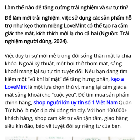
Làm thế nào để tăng cường trải nghiệm và sự tự tin?
Để làm mới trải nghiệm, việc sử dụng các sản phẩm hỗ
trợ như kẹo thơm miệng LoveMint có thể tạo ra cảm
giác the mát, kích thích mới lạ cho cả hai (Nguồn: Trải
nghiệm người dùng, 2024).
Việc duy trì sự mới mẻ trong đời sống thân mật là chìa
khóa. Ngoài kỹ thuật, một hơi thở thơm mát, sảng
khoái mang lại sự tự tin tuyệt đối. Nếu bạn đang tìm
kiếm một “vũ khí bí mật” để tăng hưng phấn,
kẹo a
LoveMint
là một lựa chọn thú vị, mang lại cảm giác a
mát sảng khoái cho “cuộc yêu”. Để tìm mua sản phẩm
chính hãng,
shop người lớn uy tín số 1 Việt Nam
Quân
Tử Nhỏ là một địa chỉ đáng tin cậy. Với hơn 100.000+
khách hàng, shop cam kết tư vấn tận tâm, giao hàng
siêu kín đáo, bảo vệ tuyệt đối sự riêng tư của bạn.