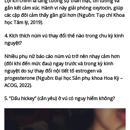
Lợi ích chính là tăng cường sự thân mật, tin tưởng và
gắn kết cảm xúc. Hành vi này giải phóng oxytocin, giúp
các cặp đôi cảm thấy gần gũi hơn (Nguồn: Tạp chí Khoa
học Tâm lý, 2019).
4. Kích thích núm vú thay đổi thế nào trong chu kỳ kinh
nguyệt?
Nhiều phụ nữ báo cáo núm vú trở nên nhạy cảm hơn
(đôi khi đến mức đau) ngay trước và trong kỳ kinh
nguyệt do sự thay đổi nội tiết tố estrogen và
progesterone (Nguồn: Đại học Sản phụ khoa Hoa Kỳ –
ACOG, 2022).
5. “Dấu hickey” (cắn yêu) ở vú có nguy hiểm không?