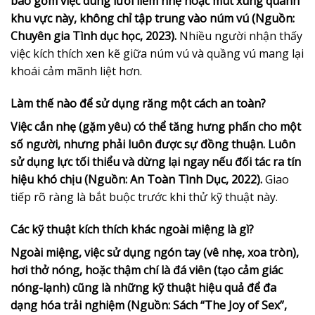
bao gồm việc dùng lưỡi liếm nhẹ hoặc mút xung quanh
khu vực này, không chỉ tập trung vào núm vú (Nguồn:
Chuyên gia Tình dục học, 2023).
Nhiều người nhận thấy
việc kích thích xen kẽ giữa núm vú và quầng vú mang lại
khoái cảm mãnh liệt hơn.
Làm thế nào để sử dụng răng một cách an toàn?
Việc cắn nhẹ (gặm yêu) có thể tăng hưng phấn cho một
số người, nhưng phải luôn được sự đồng thuận. Luôn
sử dụng lực tối thiểu và dừng lại ngay nếu đối tác ra tín
hiệu khó chịu (Nguồn: An Toàn Tình Dục, 2022).
Giao
tiếp rõ ràng là bắt buộc trước khi thử kỹ thuật này.
Các kỹ thuật kích thích khác ngoài miệng là gì?
Ngoài miệng, việc sử dụng ngón tay (vê nhẹ, xoa tròn),
hơi thở nóng, hoặc thậm chí là đá viên (tạo cảm giác
nóng-lạnh) cũng là những kỹ thuật hiệu quả để đa
dạng hóa trải nghiệm (Nguồn: Sách “The Joy of Sex”,