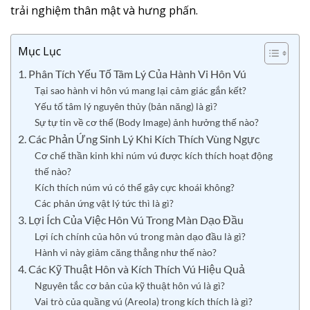
trải nghiệm thân mật và hưng phấn.
Mục Lục
1. Phân Tích Yếu Tố Tâm Lý Của Hành Vi Hôn Vú
Tại sao hành vi hôn vú mang lại cảm giác gắn kết?
Yếu tố tâm lý nguyên thủy (bản năng) là gì?
Sự tự tin về cơ thể (Body Image) ảnh hưởng thế nào?
2. Các Phản Ứng Sinh Lý Khi Kích Thích Vùng Ngực
Cơ chế thần kinh khi núm vú được kích thích hoạt động
thế nào?
Kích thích núm vú có thể gây cực khoái không?
Các phản ứng vật lý tức thì là gì?
3. Lợi Ích Của Việc Hôn Vú Trong Màn Dạo Đầu
Lợi ích chính của hôn vú trong màn dạo đầu là gì?
Hành vi này giảm căng thẳng như thế nào?
4. Các Kỹ Thuật Hôn và Kích Thích Vú Hiệu Quả
Nguyên tắc cơ bản của kỹ thuật hôn vú là gì?
Vai trò của quầng vú (Areola) trong kích thích là gì?