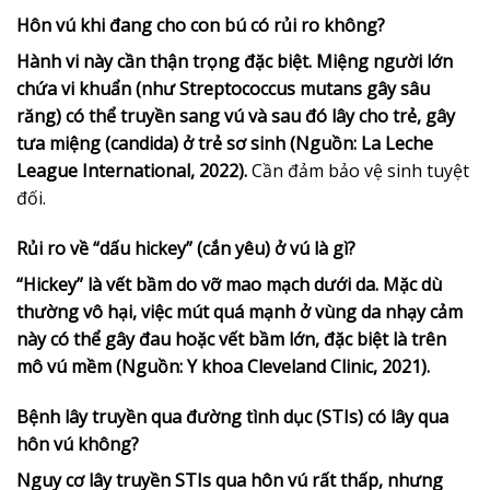
Hôn vú khi đang cho con bú có rủi ro không?
Hành vi này cần thận trọng đặc biệt. Miệng người lớn
chứa vi khuẩn (như Streptococcus mutans gây sâu
răng) có thể truyền sang vú và sau đó lây cho trẻ, gây
tưa miệng (candida) ở trẻ sơ sinh (Nguồn: La Leche
League International, 2022).
Cần đảm bảo vệ sinh tuyệt
đối.
Rủi ro về “dấu hickey” (cắn yêu) ở vú là gì?
“Hickey” là vết bầm do vỡ mao mạch dưới da. Mặc dù
thường vô hại, việc mút quá mạnh ở vùng da nhạy cảm
này có thể gây đau hoặc vết bầm lớn, đặc biệt là trên
mô vú mềm (Nguồn: Y khoa Cleveland Clinic, 2021).
Bệnh lây truyền qua đường tình dục (STIs) có lây qua
hôn vú không?
Nguy cơ lây truyền STIs qua hôn vú rất thấp, nhưng