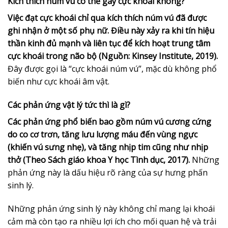
Kích thích núm vú có thể gây cực khoái không?
Việc đạt cực khoái chỉ qua kích thích núm vú đã được
ghi nhận ở một số phụ nữ. Điều này xảy ra khi tín hiệu
thần kinh đủ mạnh và liên tục để kích hoạt trung tâm
cực khoái trong não bộ (Nguồn: Kinsey Institute, 2019).
Đây được gọi là “cực khoái núm vú”, mặc dù không phổ
biến như cực khoái âm vật.
Các phản ứng vật lý tức thì là gì?
Các phản ứng phổ biến bao gồm núm vú cương cứng
do co cơ trơn, tăng lưu lượng máu đến vùng ngực
(khiến vú sưng nhẹ), và tăng nhịp tim cũng như nhịp
thở (Theo Sách giáo khoa Y học Tình dục, 2017).
Những
phản ứng này là dấu hiệu rõ ràng của sự hưng phấn
sinh lý.
Những phản ứng sinh lý này không chỉ mang lại khoái
cảm mà còn tạo ra nhiều lợi ích cho mối quan hệ và trải