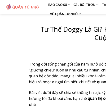
Bỏ
BAO CAO SU
GEL BÔI TRƠN
TĂ
qua
VỀ QUÂN TỬ NHỎ
nội
dung
Tư Thế Doggy Là Gì? 
Cuộ
Trong đời sống chăn gối của nam nữ ở độ
“giường chiếu” luôn là nhu cầu tự nhiên, c
quan hệ độc đáo, mang lại nhiều khoái cảm 
hiểu rõ hoặc e ngại tìm hiểu chi tiết về
quan
Bài viết dưới đây sẽ chia sẻ thông tin cực k
hưởng tối đa khoái cảm, hạn chế
quan hệ d
phá.