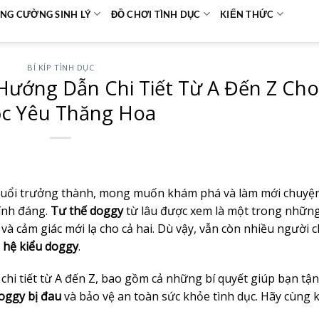
NG CƯỜNG SINH LÝ
ĐỒ CHƠI TÌNH DỤC
KIẾN THỨC
BÍ KÍP TÌNH DỤC
Hướng Dẫn Chi Tiết Từ A Đến Z Cho
c Yêu Thăng Hoa
 tuổi trưởng thành, mong muốn khám phá và làm mới chuyệ
hính đáng.
Tư thế doggy
từ lâu được xem là một trong những
và cảm giác mới lạ cho cả hai. Dù vậy, vẫn còn nhiều người 
 hệ kiểu doggy
.
ỳ chi tiết từ A đến Z, bao gồm cả những bí quyết giúp bạn tận
oggy bị đau
và bảo vệ an toàn sức khỏe tình dục. Hãy cùng