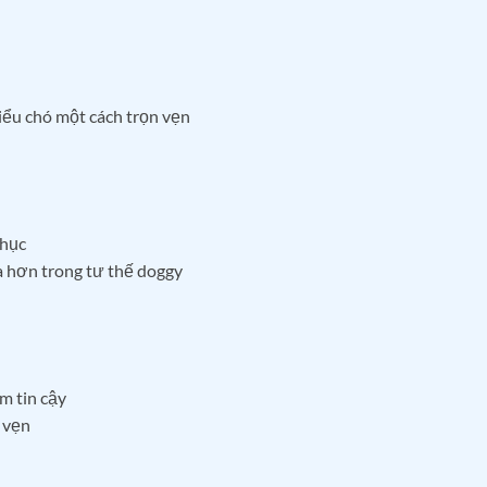
iểu chó một cách trọn vẹn
phục
 hơn trong tư thế doggy
m tin cậy
 vẹn