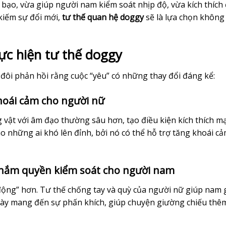
o bạo, vừa giúp người nam kiểm soát nhịp độ, vừa kích thích
kiếm sự đổi mới,
tư thế quan hệ doggy
sẽ là lựa chọn không
hực hiện tư thế doggy
 đôi phản hồi rằng cuộc “yêu” có những thay đổi đáng kể:
khoái cảm cho người nữ
g vật với âm đạo thường sâu hơn, tạo điều kiện kích thích 
ho những ai khó lên đỉnh, bởi nó có thể hỗ trợ tăng khoái cả
à nắm quyền kiểm soát cho người nam
ộng” hơn. Tư thế chống tay và quỳ của người nữ giúp nam g
 này mang đến sự phấn khích, giúp chuyện giường chiếu th