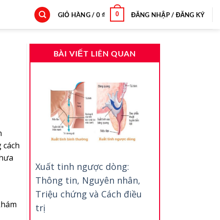
0
GIỎ HÀNG /
0
₫
ĐĂNG NHẬP / ĐĂNG KÝ
BÀI VIẾT LIÊN QUAN
n
 cách
chưa
Xuất tinh ngược dòng:
Thông tin, Nguyên nhân,
Triệu chứng và Cách điều
 khám
trị