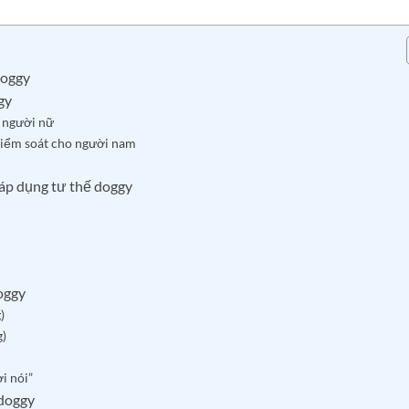
doggy
gy
o người nữ
kiểm soát cho người nam
 áp dụng tư thế doggy
oggy
)
g)
i nói”
 doggy