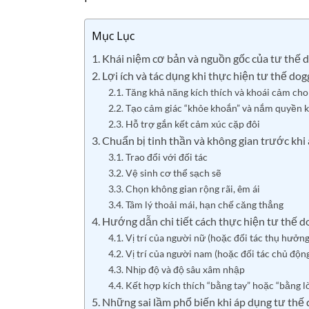
Mục Lục
1. Khái niệm cơ bản và nguồn gốc của tư thế 
2. Lợi ích và tác dụng khi thực hiện tư thế dog
2.1. Tăng khả năng kích thích và khoái cảm ch
2.2. Tạo cảm giác “khỏe khoắn” và nắm quyền 
2.3. Hỗ trợ gắn kết cảm xúc cặp đôi
3. Chuẩn bị tinh thần và không gian trước khi
3.1. Trao đổi với đối tác
3.2. Vệ sinh cơ thể sạch sẽ
3.3. Chọn không gian rộng rãi, êm ái
3.4. Tâm lý thoải mái, hạn chế căng thẳng
4. Hướng dẫn chi tiết cách thực hiện tư thế d
4.1. Vị trí của người nữ (hoặc đối tác thụ hưởng
4.2. Vị trí của người nam (hoặc đối tác chủ độn
4.3. Nhịp độ và độ sâu xâm nhập
4.4. Kết hợp kích thích “bằng tay” hoặc “bằng lờ
5. Những sai lầm phổ biến khi áp dụng tư thế