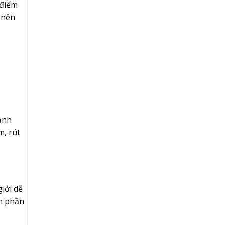
 điểm
 nên
mạnh
m, rút
iới dễ
êm phần