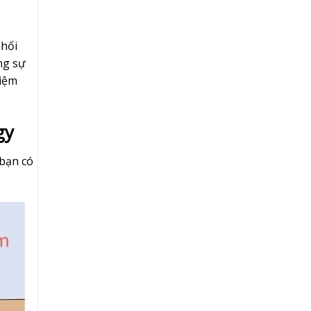
phối
ng sự
niệm
gy
 bạn có