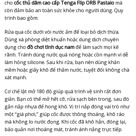
cho
cốc thủ dâm cao cấp Tenga Flip ORB Pastaio
mà
còn đảm bảo an toàn sức khỏe cho người dùng. Quy
trình bao gồm:
Rửa qua cốc dưới vòi nước ấm để loại bỏ dịch thừa.
Dùng xà phòng diệt khuẩn hoặc dung dịch chuyên
dụng cho
đồ chơi tình dục nam
để làm sạch mọi kẽ
rãnh. Tránh dùng nước quá nóng hoặc cồn mạnh vì dễ
làm hỏng silicone. Sau khi rửa, bạn nên dùng khăn
mềm hoặc giấy khô để thấm nước, tuyệt đối không chà
xát mạnh.
Cơ chế lật mở 180 độ giúp quá trình vệ sinh rất đơn
giản. Bạn có thể mở hết cỡ, rửa sạch bên trong, sau đó
gắn nắp nhựa để hong khô. Vị trí nắp đóng vai trò như
một “giá phơi,” giúp cốc được thông thoáng, khô ráo
mà không lo nước đọng. Khi cốc đã khô hẳn, đóng lại,
bảo quản nơi thoáng mát, tránh ánh nắng trực tiếp.