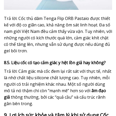
Trả lời: Cốc thủ dâm Tenga Flip ORB Pastaio được thiết
kế với độ co giãn cao, khả năng ôm sát linh hoạt. Đa số
nam giới Việt Nam đều cảm thấy vừa vặn. Tuy nhiên, với
những người có kích thước quá lớn, cảm giác khít chặt
có thể tăng lên, nhưng vẫn sử dụng được nếu dùng đủ
gel bôi trơn.
8.5. Liệu cốc có tạo cảm giác y hệt
lồn giả
hay không?
Trả lời: Cảm giác mà cốc đem lại rất sát với thực tế, nhất
là nhờ chất liệu silicone chất lượng cao. Tuy nhiên, mỗi
người có trải nghiệm khác nhau. Một số người dùng
mô tả nó thậm chí còn “mạnh mẽ” hơn so với
âm đạo
giả
thông thường, bởi các “quả cầu” và cấu trúc rãnh
gân bên trong.
9. Lợi ích sức khỏe và tâm lý khi sử dụng Cốc