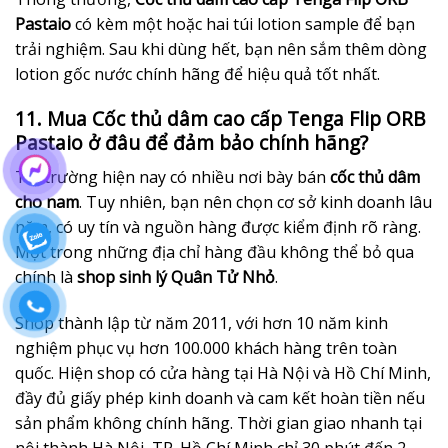
Pastaio
có kèm một hoặc hai túi lotion sample để bạn
trải nghiệm. Sau khi dùng hết, bạn nên sắm thêm dòng
lotion gốc nước chính hãng để hiệu quả tốt nhất.
11. Mua Cốc thủ dâm cao cấp Tenga Flip ORB
Pastaio ở đâu để đảm bảo chính hãng?
Thị trường hiện nay có nhiều nơi bày bán
cốc thủ dâm
cho nam
. Tuy nhiên, bạn nên chọn cơ sở kinh doanh lâu
năm, có uy tín và nguồn hàng được kiểm định rõ ràng.
Một trong những địa chỉ hàng đầu không thể bỏ qua
chính là
shop sinh lý Quân Tử Nhỏ
.
Shop thành lập từ năm 2011, với hơn 10 năm kinh
nghiệm phục vụ hơn 100.000 khách hàng trên toàn
quốc. Hiện shop có cửa hàng tại Hà Nội và Hồ Chí Minh,
đầy đủ giấy phép kinh doanh và cam kết hoàn tiền nếu
sản phẩm không chính hãng. Thời gian giao nhanh tại
nội thành Hà Nội, TP. Hồ Chí Minh chỉ 30 phút đến 2