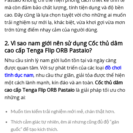
Pastaio không chỉ thể hiện phong cách thiết kế tinh tế
mà còn đảm bảo chất lượng, tính tiện dụng và độ bền
cao. Đây cũng là lựa chọn tuyệt vời cho những ai muốn
trải nghiệm sự mới lạ, khác biệt, vừa khơi gợi vừa mơn
trớn từng điểm nhạy cảm của người dùng.
2. Vì sao nam giới nên sử dụng Cốc thủ dâm
cao cấp Tenga Flip ORB Pastaio?
Nhu cầu sinh lý nam giới luôn tồn tại và ngày càng
được quan tâm. Với sự phát triển của các loại
đồ chơi
tình dục nam
, nhu cầu thư giãn, giải tỏa được thể hiện
một cách lành mạnh, kín đáo và an toàn.
Cốc thủ dâm
cao cấp Tenga Flip ORB Pastaio
là giải pháp tối ưu cho
những ai:
Muốn tìm kiếm trải nghiệm mới mẻ, chân thật hơn.
Thích cảm giác tự nhiên, êm ái nhưng cũng đủ độ “gân
guốc” để tạo kích thích.