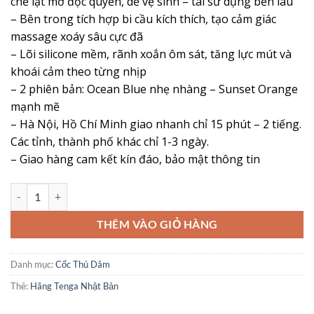
chế lật mở độc quyền, dễ vệ sinh – tái sử dụng bền lâu
– Bên trong tích hợp bi cầu kích thích, tạo cảm giác
massage xoáy sâu cực đã
– Lõi silicone mềm, rãnh xoắn ôm sát, tăng lực mút và
khoái cảm theo từng nhịp
– 2 phiên bản: Ocean Blue nhẹ nhàng – Sunset Orange
mạnh mẽ
– Hà Nội, Hồ Chí Minh giao nhanh chỉ 15 phút – 2 tiếng.
Các tỉnh, thành phố khác chỉ 1-3 ngày.
– Giao hàng cam kết kín đáo, bảo mật thông tin
Cốc Thủ Dâm Cao Cấp Tenga Flip ORB Pastaio – Kích Thích Mạnh Mẽ,
THÊM VÀO GIỎ HÀNG
Danh mục:
Cốc Thủ Dâm
Thẻ:
Hãng Tenga Nhật Bản