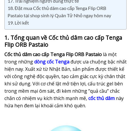
17. Trải nghiệm người dùng thực tế
18. Đặt mua Cốc thủ dâm cao cấp Tenga Flip ORB
Pastaio tại shop sinh lý Quân Tử Nhỏ ngay hôm nay
19. Lời kết
1. Tổng quan về Cốc thủ dâm cao cấp Tenga
Flip ORB Pastaio
Cốc thủ dâm cao cấp Tenga Flip ORB Pastaio
là một
trong những
dòng
cốc Tenga
được ưa chuộng bậc nhất
hiện nay. Xuất xứ từ Nhật Bản, sản phẩm được thiết kế
với công nghệ độc quyền, tạo cảm giác cực kỳ chân thật
khi sử dụng. Với cơ chế lật mở tiện lợi, cấu trúc gel bên
trong mềm mại ôm sát, đi kèm những “quả cầu” chắc
chắn có nhiệm vụ kích thích mạnh mẽ,
cốc thủ dâm
này
hứa hẹn đem lại khoái cảm khó quên.