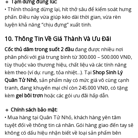
🔹
Tạm dừng đúng lúc:
• Thỉnh thoảng dừng lại, hít thở sâu để kiểm soát hưng
phấn. Điều này vừa giúp kéo dài thời gian, vừa rèn
luyện khả năng “chịu đựng” xuất tinh.
10. Thông Tin Về Giá Thành Và Ưu Đãi
Cốc thủ dâm trong suốt 2 đầu
đang được nhiều nơi
phân phối với giá trung bình từ 300.000 – 500.000 VNĐ,
tùy thuộc vào thương hiệu, chất liệu và các tính năng
kèm theo (ví dụ: rung, tỏa nhiệt…). Tại
Shop Sinh Lý
Quân Tử Nhỏ
, sản phẩm này có mức giá vô cùng cạnh
tranh, đang khuyến mại chỉ còn 245.000 VNĐ, có tặng
kèm
gel bôi trơn
hoặc các gói ưu đãi hấp dẫn.
🔹
Chính sách bảo mật:
• Mua hàng tại Quân Tử Nhỏ, khách hàng yên tâm
tuyệt đối về thông tin cá nhân. Gói hàng giao đến tay sẽ
không có dấu hiệu nhận biết về loại sản phẩm bên