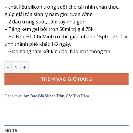
đánh giá
gốc
hiện
– chất liệu silicon trong suốt cho cái nhìn chân thực,
là:
tại
giúp giải tỏa sinh lý nam giới cực sướng
345,000 ₫.
là:
– 2 đầu trong suốt, cầm tay nhỏ gọn.
245,000 ₫.
– Tặng kèm gel bôi trơn 50ml trị giá 75k
– Hà Nội, Hồ Chí Minh có thể giao nhanh 15ph – 2h. Các
tỉnh thành phố khác 1-3 ngày.
– Giao hàng cam kết kín đáo, bảo mật thông tin
Cốc Thủ Dâm Trong Suốt 2 Đầu: Trải Nghiệm Khoái Cảm Chân Thực, 
THÊM VÀO GIỎ HÀNG
Danh mục:
Âm Đạo Giả Silicon Trần
,
Cốc Thủ Dâm
MÔ TẢ