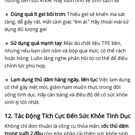
hưởng đến sức khỏe. Hãy luôn nhớ vệ sinh sạch sẽ.
🔹
Dùng quá ít gel bôi trơn:
Thiếu gel sẽ khiến ma sát
tăng, dễ gây rát, mất cảm giác “êm ái.” Hãy thoải mái sử
dụng đủ lượng gel.
🔹
Sử dụng quá mạnh tay:
Mặc dù chất liệu TPE bền,
nhưng nếu bạn cầm nắm và bóp quá mức, có thể rách
hoặc hỏng. Luôn lắng nghe phản hồi từ cơ thể để điều
chỉnh lực phù hợp.
🔹
Lạm dụng thủ dâm hàng ngày, liên tục:
Việc lạm dụng
có thể gây mệt mỏi, giảm ham muốn thực trong đời
sống tình dục. Hãy cân bằng và điều độ để có sức khỏe
sinh lý tốt nhất.
12. Tác Động Tích Cực Đến Sức Khỏe Tình Dục
Không chỉ đơn thuần là công cụ thỏa mãn,
cốc thủ dâm
trong suốt 2 đầu
còn góp phần cải thiện sức khỏe sinh