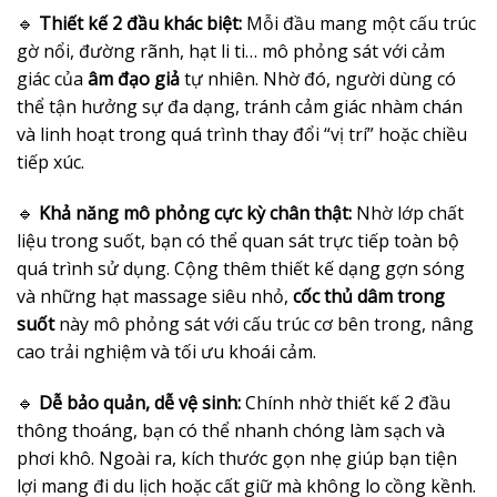
🔹
Thiết kế 2 đầu khác biệt:
Mỗi đầu mang một cấu trúc
gờ nổi, đường rãnh, hạt li ti… mô phỏng sát với cảm
giác của
âm đạo giả
tự nhiên. Nhờ đó, người dùng có
thể tận hưởng sự đa dạng, tránh cảm giác nhàm chán
và linh hoạt trong quá trình thay đổi “vị trí” hoặc chiều
tiếp xúc.
🔹
Khả năng mô phỏng cực kỳ chân thật:
Nhờ lớp chất
liệu trong suốt, bạn có thể quan sát trực tiếp toàn bộ
quá trình sử dụng. Cộng thêm thiết kế dạng gợn sóng
và những hạt massage siêu nhỏ,
cốc thủ dâm trong
suốt
này mô phỏng sát với cấu trúc cơ bên trong, nâng
cao trải nghiệm và tối ưu khoái cảm.
🔹
Dễ bảo quản, dễ vệ sinh:
Chính nhờ thiết kế 2 đầu
thông thoáng, bạn có thể nhanh chóng làm sạch và
phơi khô. Ngoài ra, kích thước gọn nhẹ giúp bạn tiện
lợi mang đi du lịch hoặc cất giữ mà không lo cồng kềnh.