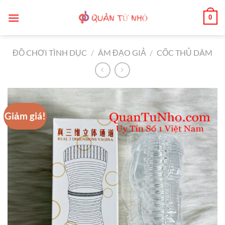
Bỏ
0
qua
nội
dung
ĐỒ CHƠI TÌNH DỤC
/
ÂM ĐẠO GIẢ
/
CỐC THỦ DÂM
Giảm giá!