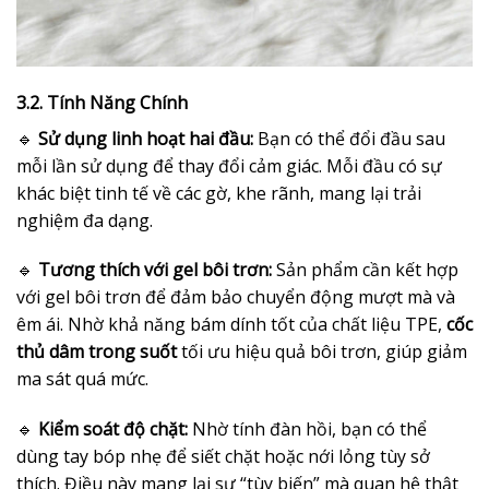
3.2. Tính Năng Chính
🔹
Sử dụng linh hoạt hai đầu:
Bạn có thể đổi đầu sau
mỗi lần sử dụng để thay đổi cảm giác. Mỗi đầu có sự
khác biệt tinh tế về các gờ, khe rãnh, mang lại trải
nghiệm đa dạng.
🔹
Tương thích với gel bôi trơn:
Sản phẩm cần kết hợp
với gel bôi trơn để đảm bảo chuyển động mượt mà và
êm ái. Nhờ khả năng bám dính tốt của chất liệu TPE,
cốc
thủ dâm trong suốt
tối ưu hiệu quả bôi trơn, giúp giảm
ma sát quá mức.
🔹
Kiểm soát độ chặt:
Nhờ tính đàn hồi, bạn có thể
dùng tay bóp nhẹ để siết chặt hoặc nới lỏng tùy sở
thích. Điều này mang lại sự “tùy biến” mà quan hệ thật