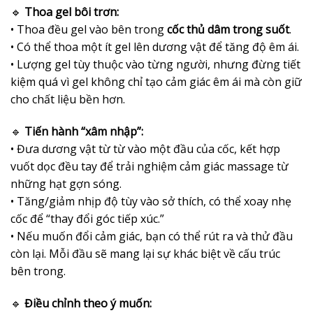
🔹
Thoa gel bôi trơn:
• Thoa đều gel vào bên trong
cốc thủ dâm trong suốt
.
• Có thể thoa một ít gel lên dương vật để tăng độ êm ái.
• Lượng gel tùy thuộc vào từng người, nhưng đừng tiết
kiệm quá vì gel không chỉ tạo cảm giác êm ái mà còn giữ
cho chất liệu bền hơn.
🔹
Tiến hành “xâm nhập”:
• Đưa dương vật từ từ vào một đầu của cốc, kết hợp
vuốt dọc đều tay để trải nghiệm cảm giác massage từ
những hạt gợn sóng.
• Tăng/giảm nhịp độ tùy vào sở thích, có thể xoay nhẹ
cốc để “thay đổi góc tiếp xúc.”
• Nếu muốn đổi cảm giác, bạn có thể rút ra và thử đầu
còn lại. Mỗi đầu sẽ mang lại sự khác biệt về cấu trúc
bên trong.
🔹
Điều chỉnh theo ý muốn: