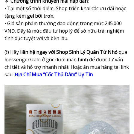
🔹
Chương trình khuyến mãi hấp dẫn:
• Tại một số thời điểm, Shop triển khai các ưu đãi hoặc
tặng kèm
gel bôi trơn
.
• Giá sản phẩm thường dao động trong mức 245.000
VNĐ. Đây là mức đầu tư hợp lý để sở hữu trải nghiệm
tình dục tuyệt vời và bền lâu.
(❗) Hãy
liên hệ ngay với Shop Sinh Lý Quân Tử Nhỏ
qua
messenger/zalo ở góc dưới màn hình để được tư vấn
chi tiết và hỗ trợ nhanh nhất. Hoặc ấn mua hàng tại link
sau:
Địa Chỉ Mua “Cốc Thủ Dâm” Uy Tín