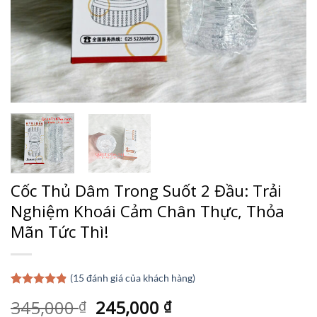
Cốc Thủ Dâm Trong Suốt 2 Đầu: Trải
Nghiệm Khoái Cảm Chân Thực, Thỏa
Mãn Tức Thì!
(
15
đánh giá của khách hàng)
4.80
15
trên 5
Giá
Giá
345,000
245,000
₫
₫
dựa trên