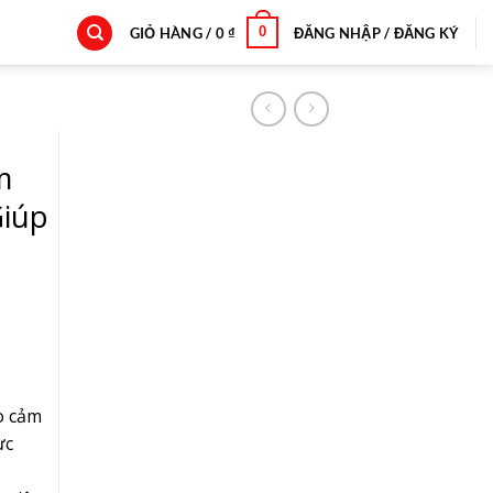
0
GIỎ HÀNG /
0
₫
ĐĂNG NHẬP / ĐĂNG KÝ
m
Giúp
ho cảm
ực