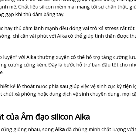
mạnh mẽ. Chất liệu silicon mềm mại mang tới sự chân thật, gi
 gặp khi thủ dâm bằng tay.
c hay thủ dâm lành mạnh đều đóng vai trò xả stress rất tốt.
ống, chỉ cần vài phút với Aika có thể giúp tinh thần được th
 luyện” với Aika thường xuyên có thể hỗ trợ tăng cường lư
rạng cương cứng kém. Đây là bước hỗ trợ ban đầu tốt cho nh
e.
iết kế lỗ thoát nước phía sau giúp việc vệ sinh cực kỳ tiện lợ
ột chút xà phòng hoặc dung dịch vệ sinh chuyên dụng, mọi c
ật của Âm đạo silicon Aika
o cũng giống nhau, song
Aika
đã chứng minh chất lượng với 