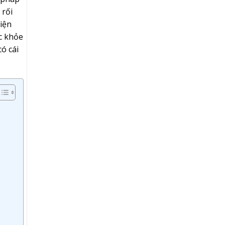
 rối
iện
ức khỏe
có cái