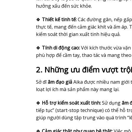
hưởng xấu đến sức khỏe.
🍀
Thiết kế tinh tế:
Các đường gân, nếp gấp 
thực tế, mang đến cảm giác khít và ấm áp. 
kiểm soát thời gian xuất tinh hiệu quả.
🍀
Tính di động cao:
Với kích thước vừa vặn
phù hợp để cầm tay, thao tác và mang theo k
2. Những ưu điểm vượt trội 
Sở dĩ
âm đạo giả
Aika được nhiều nam giới t
loạt lợi ích mà sản phẩm này mang lại.
🍀
Hỗ trợ kiểm soát xuất tinh:
Sử dụng
âm đ
tiếp tục” (start-stop technique) có thể hỗ t
giúp người dùng tập trung vào quá trình “l
🍀
Cảm giác thật như quan hệ thật:
Việc mô 