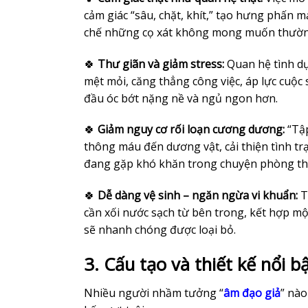
cảm giác “sâu, chặt, khít,” tạo hưng phấn 
chế những cọ xát không mong muốn thường
🍀
Thư giãn và giảm stress:
Quan hệ tình dụ
mệt mỏi, căng thẳng công việc, áp lực cuộc s
đầu óc bớt nặng nề và ngủ ngon hơn.
🍀
Giảm nguy cơ rối loạn cương dương:
“Tập
thông máu đến dương vật, cải thiện tình t
đang gặp khó khăn trong chuyện phòng th
🍀
Dễ dàng vệ sinh – ngăn ngừa vi khuẩn:
Th
cần xối nước sạch từ bên trong, kết hợp m
sẽ nhanh chóng được loại bỏ.
3. Cấu tạo và thiết kế nổi b
Nhiều người nhầm tưởng “
âm đạo giả
” nà