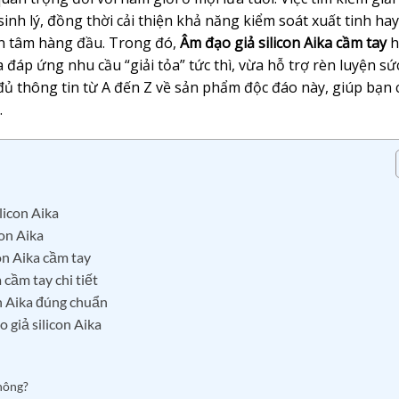
inh lý, đồng thời cải thiện khả năng kiểm soát xuất tinh hay
n tâm hàng đầu. Trong đó,
Âm đạo giả silicon Aika cầm tay
h
 đáp ứng nhu cầu “giải tỏa” tức thì, vừa hỗ trợ rèn luyện s
y đủ thông tin từ A đến Z về sản phẩm độc đáo này, giúp bạn 
.
licon Aika
con Aika
con Aika cầm tay
cầm tay chi tiết
on Aika đúng chuẩn
giả silicon Aika
không?