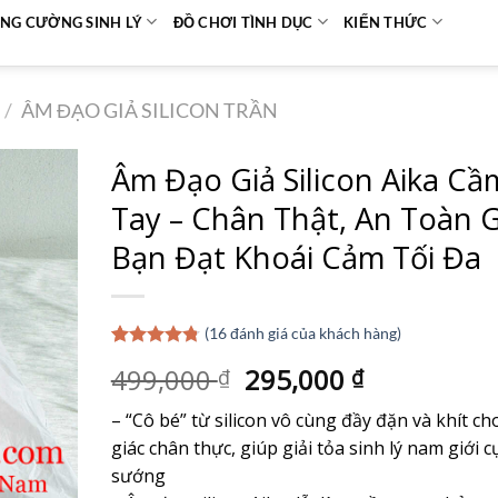
NG CƯỜNG SINH LÝ
ĐỒ CHƠI TÌNH DỤC
KIẾN THỨC
/
ÂM ĐẠO GIẢ SILICON TRẦN
Âm Đạo Giả Silicon Aika Cầ
Tay – Chân Thật, An Toàn 
Bạn Đạt Khoái Cảm Tối Đa
(
16
đánh giá của khách hàng)
4.75
16
trên 5
Giá
Giá
499,000
295,000
₫
₫
dựa trên
đánh giá
gốc
hiện
– “Cô bé” từ silicon vô cùng đầy đặn và khít c
là:
tại
giác chân thực, giúp giải tỏa sinh lý nam giới c
499,000 ₫.
là:
sướng
295,000 ₫.