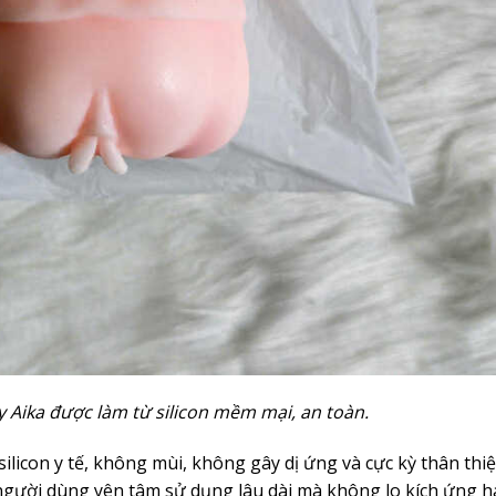
ay Aika được làm từ silicon mềm mại, an toàn.
silicon y tế, không mùi, không gây dị ứng và cực kỳ thân thiệ
 người dùng yên tâm sử dụng lâu dài mà không lo kích ứng 