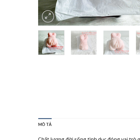
MÔ TẢ
Chất lượng đời sống tình dục đóng vai trò q