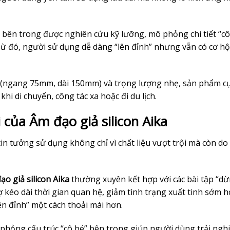
bên trong được nghiên cứu kỹ lưỡng, mô phỏng chi tiết “cô
Từ đó, người sử dụng dễ dàng “lên đỉnh” nhưng vẫn có cơ hộ
 (ngang 75mm, dài 150mm) và trọng lượng nhẹ, sản phẩm cự
hi di chuyển, công tác xa hoặc đi du lịch.
của Âm đạo giả silicon Aika
in tưởng sử dụng không chỉ vì chất liệu vượt trội mà còn d
ạo giả silicon Aika
thường xuyên kết hợp với các bài tập “dừ
rợ kéo dài thời gian quan hệ, giảm tình trạng xuất tinh sớm 
ên đỉnh” một cách thoải mái hơn.
phỏng cấu trúc “cô bé” bên trong giúp người dùng trải ngh