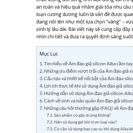
an toàn và hiệu quả nhằm giải tỏa nhu cầu s
loạn cương dương luôn là vấn đề được qua
đang nổi lên như một lựa chọn “vàng” – vừa
sinh lý lâu dài. Bài viết này sẽ cung cấp đầ
nhìn chi tiết và đưa ra quyết định sáng suốt
Mục Lục
1. Tìm hiểu về Âm đạo giả silicon Aika cầm tay
2. Những ưu điểm vượt trội của Âm đạo giả si
3. Cấu tạo và thiết kế nổi bật của Âm đạo sili
4. Lợi ích thực tế khi sử dụng Âm đạo giả sili
5. Hướng dẫn sử dụng Âm đạo giả silicon Aika 
6. Cách vệ sinh và bảo quản Âm đạo giả silic
7. Những câu hỏi thường gặp (FAQ) về Âm đạo 
7.1. Sản phẩm có gây dị ứng không?
7.2. Nên sử dụng gel bôi trơn loại nào?
7.3. Có cần sử dụng bao cao su khi dùng Aika 