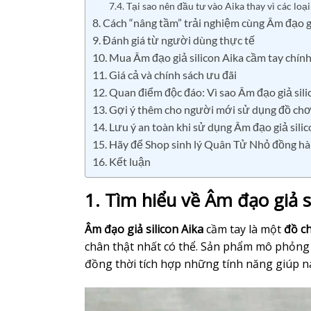
7.4. Tại sao nên đầu tư vào Aika thay vì các loạ
8. Cách “nâng tầm” trải nghiệm cùng Âm đạo gi
9. Đánh giá từ người dùng thực tế
10. Mua Âm đạo giả silicon Aika cầm tay chín
11. Giá cả và chính sách ưu đãi
12. Quan điểm độc đáo: Vì sao Âm đạo giả sili
13. Gợi ý thêm cho người mới sử dụng đồ chơ
14. Lưu ý an toàn khi sử dụng Âm đạo giả sili
15. Hãy để Shop sinh lý Quân Tử Nhỏ đồng h
16. Kết luận
1. Tìm hiểu về Âm đạo giả s
Âm đạo giả silicon Aika
cầm tay là một
đồ ch
chân thật nhất có thể. Sản phẩm mô phỏng c
đồng thời tích hợp những tính năng giúp na