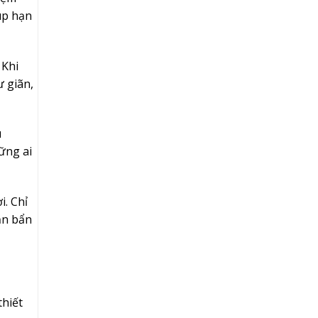
úp hạn
 Khi
ư giãn,
u
ững ai
i. Chỉ
ặn bẩn
thiết