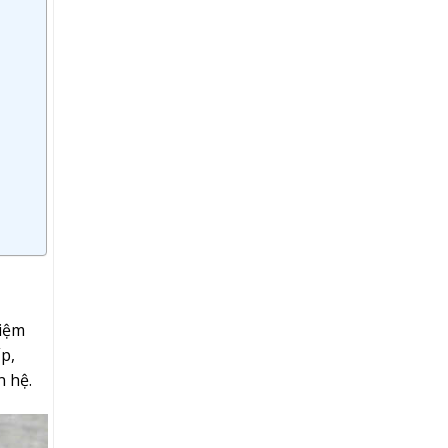
hiệm
p,
n hệ.