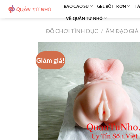
Bỏ
BAO CAO SU
GEL BÔI TRƠN
TĂ
qua
VỀ QUÂN TỬ NHỎ
nội
dung
ĐỒ CHƠI TÌNH DỤC
/
ÂM ĐẠO GIẢ
Giảm giá!