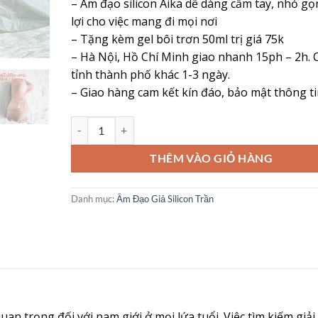
– Âm đạo silicon Aika dễ dàng cầm tay, nhỏ gọ
lợi cho việc mang đi mọi nơi
– Tặng kèm gel bôi trơn 50ml trị giá 75k
– Hà Nội, Hồ Chí Minh giao nhanh 15ph – 2h. 
tỉnh thành phố khác 1-3 ngày.
– Giao hàng cam kết kín đáo, bảo mật thông t
Âm Đạo Giả Silicon Aika Cầm Tay – Chân Thật, An Toàn
THÊM VÀO GIỎ HÀNG
Danh mục:
Âm Đạo Giả Silicon Trần
uan trọng đối với nam giới ở mọi lứa tuổi. Việc tìm kiếm giả