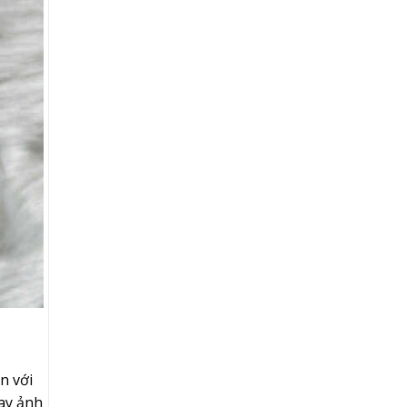
n với
hay ảnh