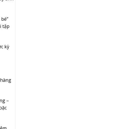
 bé”
i tập
c kỳ
o hàng
ng –
hoặc
iệm