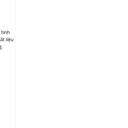
 tinh
ất liệu
g.