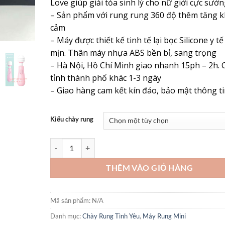
Love giúp giải tỏa sinh lý cho nữ giới cực sướ
– Sản phẩm với rung rung 360 độ thêm tăng k
cảm
– Máy được thiết kế tinh tế lại bọc Silicone y 
mịn. Thân máy nhựa ABS bền bỉ, sang trọng
– Hà Nội, Hồ Chí Minh giao nhanh 15ph – 2h. 
tỉnh thành phố khác 1-3 ngày
– Giao hàng cam kết kín đáo, bảo mật thông t
Kiểu chày rung
Chày Rung Mini Lilo Spark Of Love Rung Cực Đã, Nàng 
THÊM VÀO GIỎ HÀNG
Mã sản phẩm:
N/A
Danh mục:
Chày Rung Tình Yêu
,
Máy Rung Mini