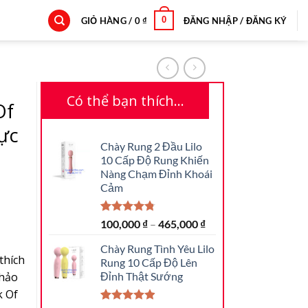
0
GIỎ HÀNG /
0
₫
ĐĂNG NHẬP / ĐĂNG KÝ
Có thể bạn thích…
Of
ực
Chày Rung 2 Đầu Lilo
10 Cấp Độ Rung Khiến
Nàng Chạm Đỉnh Khoái
Cảm
4.80
15
trên 5
100,000
₫
–
465,000
₫
dựa trên
đánh giá
Chày Rung Tình Yêu Lilo
thích
Rung 10 Cấp Độ Lên
 hảo
Đỉnh Thật Sướng
k Of