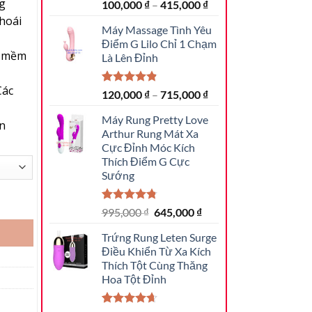
ng
4.94
16
trên 5
100,000
₫
–
415,000
₫
dựa trên
hoái
đánh giá
Máy Massage Tình Yêu
Điểm G Lilo Chỉ 1 Chạm
tế mềm
Là Lên Đỉnh
Các
4.85
20
trên 5
120,000
₫
–
715,000
₫
dựa trên
đánh giá
Máy Rung Pretty Love
in
Arthur Rung Mát Xa
Cực Đỉnh Móc Kích
Thích Điểm G Cực
Sướng
Cực Phê số lượng
4.81
16
trên 5
Giá
Giá
995,000
₫
645,000
₫
dựa trên
gốc
hiện
đánh giá
Trứng Rung Leten Surge
là:
tại
Điều Khiển Từ Xa Kích
995,000 ₫.
là:
Thích Tột Cùng Thăng
645,000 ₫.
Hoa Tột Đỉnh