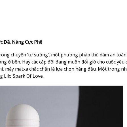
ực Đã, Nàng Cực Phê
trong chuyện ‘tự sướng’, một phương pháp thủ dâm an toà
àng ở bên. Hay các cặp đôi đang muốn đổi gió cho cuộc yêu 
ni, máy matxa chắc chắn là lựa chọn hàng đầu. Một trong n
 Lilo Spark Of Love.