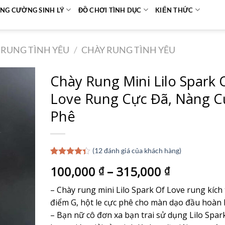
NG CƯỜNG SINH LÝ
ĐỒ CHƠI TÌNH DỤC
KIẾN THỨC
RUNG TÌNH YÊU
/
CHÀY RUNG TÌNH YÊU
Chày Rung Mini Lilo Spark 
Love Rung Cực Đã, Nàng C
Phê
(
12
đánh giá của khách hàng)
4.33
12
trên
100,000
–
315,000
₫
₫
5 dựa
trên
đánh
giá
– Chày rung mini Lilo Spark Of Love rung kích 
điểm G, hột le cực phê cho màn dạo đầu hoàn
– Bạn nữ cô đơn xa bạn trai sử dụng Lilo Spar