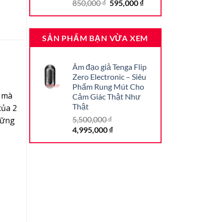
4.69
16
trên
Giá
Giá
850,000
₫
595,000
₫
5 dựa trên
gốc
hiện
đánh giá
là:
tại
850,000 ₫.
là:
SẢN PHẨM BẠN VỪA XEM
595,000 ₫.
Âm đạo giả Tenga Flip
Zero Electronic – Siêu
Phẩm Rung Mút Cho
n mà
Cảm Giác Thật Như
Thật
của 2
5,500,000
₫
hững
Giá
Giá
4,995,000
₫
gốc
hiện
là:
tại
5,500,000 ₫.
là:
4,995,000 ₫.