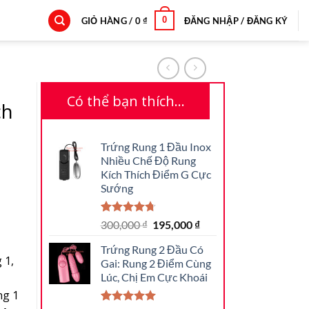
0
GIỎ HÀNG /
0
₫
ĐĂNG NHẬP / ĐĂNG KÝ
Có thể bạn thích…
ch
g
Trứng Rung 1 Đầu Inox
Nhiều Chế Độ Rung
Kích Thích Điểm G Cực
Sướng
4.71
21
trên 5
Giá
Giá
300,000
₫
195,000
₫
dựa trên
gốc
hiện
đánh giá
Trứng Rung 2 Đầu Có
là:
tại
 1,
Gai: Rung 2 Điểm Cùng
300,000 ₫.
là:
Lúc, Chị Em Cực Khoái
195,000 ₫.
ng 1