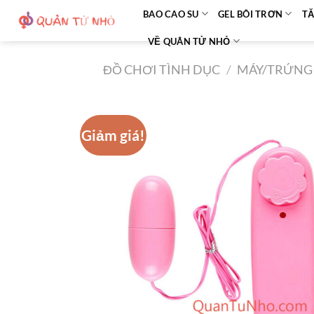
Bỏ
BAO CAO SU
GEL BÔI TRƠN
TĂ
qua
VỀ QUÂN TỬ NHỎ
nội
dung
ĐỒ CHƠI TÌNH DỤC
/
MÁY/TRỨNG 
Giảm giá!