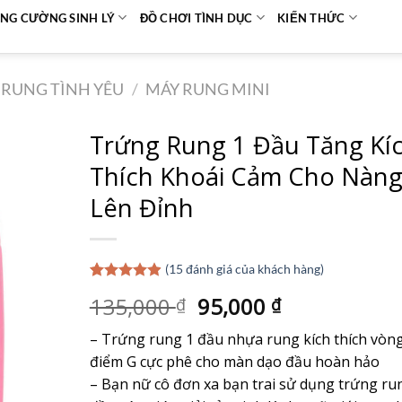
NG CƯỜNG SINH LÝ
ĐỒ CHƠI TÌNH DỤC
KIẾN THỨC
RUNG TÌNH YÊU
/
MÁY RUNG MINI
Trứng Rung 1 Đầu Tăng Kí
Thích Khoái Cảm Cho Nàn
Lên Đỉnh
(
15
đánh giá của khách hàng)
4.87
15
trên 5
Giá
Giá
135,000
95,000
₫
₫
dựa trên
đánh giá
gốc
hiện
– Trứng rung 1 đầu nhựa rung kích thích vòng
là:
tại
điểm G cực phê cho màn dạo đầu hoàn hảo
135,000 ₫.
là:
– Bạn nữ cô đơn xa bạn trai sử dụng trứng ru
95,000 ₫.