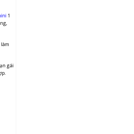
ini
1
âng,
 làm
ạn gái
ợp.