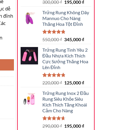
hê
4.95
19
trên 5
Giá
Giá
300,000
₫
195,000
₫
dựa trên
gốc
hiện
ục dễ
đánh giá
Trứng Rung Không Dây
là:
tại
n đỉnh
Mannuo Cho Nàng
300,000 ₫.
là:
Các
Thăng Hoa Tột Đỉnh
195,000 ₫.
in
4.81
31
trên 5
Giá
Giá
550,000
₫
345,000
₫
dựa trên
gốc
hiện
đánh giá
Trứng Rung Tình Yêu 2
 Lên Đỉnh số lượng
là:
tại
Đầu Nhựa Kích Thích
550,000 ₫.
là:
Cực Sướng Thăng Hoa
345,000 ₫.
Lên Đỉnh
4.79
14
trên 5
Giá
Giá
220,000
₫
125,000
₫
dựa trên
gốc
hiện
đánh giá
Trứng Rung Inox 2 Đầu
là:
tại
Rung Siêu Khỏe Siêu
220,000 ₫.
là:
Kích Thích Tăng Khoái
125,000 ₫.
Cảm Cho Nàng
4.64
14
trên
Giá
Giá
290,000
₫
195,000
₫
5 dựa trên