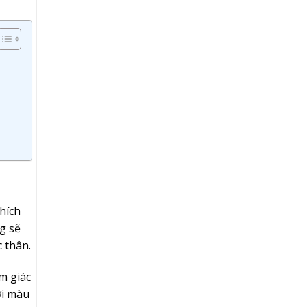
hích
g sẽ
 thân.
m giác
ới màu