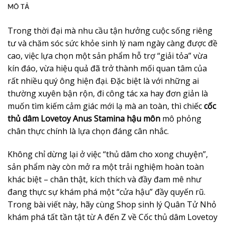
MÔ TẢ
Trong thời đại mà nhu cầu tận hưởng cuộc sống riêng
tư và chăm sóc sức khỏe sinh lý nam ngày càng được đề
cao, việc lựa chọn một sản phẩm hỗ trợ “giải tỏa” vừa
kín đáo, vừa hiệu quả đã trở thành mối quan tâm của
rất nhiều quý ông hiện đại. Đặc biệt là với những ai
thường xuyên bận rộn, đi công tác xa hay đơn giản là
muốn tìm kiếm cảm giác mới lạ mà an toàn, thì chiếc
cốc
thủ dâm Lovetoy Anus Stamina hậu môn
mô phỏng
chân thực chính là lựa chọn đáng cân nhắc.
Không chỉ dừng lại ở việc “thủ dâm cho xong chuyện”,
sản phẩm này còn mở ra một trải nghiệm hoàn toàn
khác biệt – chân thật, kích thích và đầy đam mê như
đang thực sự khám phá một “cửa hậu” đầy quyến rũ.
Trong bài viết này, hãy cùng Shop sinh lý Quân Tử Nhỏ
khám phá tất tần tật từ A đến Z về Cốc thủ dâm Lovetoy