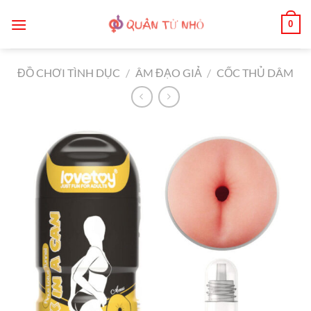
Bỏ
0
qua
nội
dung
ĐỒ CHƠI TÌNH DỤC
/
ÂM ĐẠO GIẢ
/
CỐC THỦ DÂM