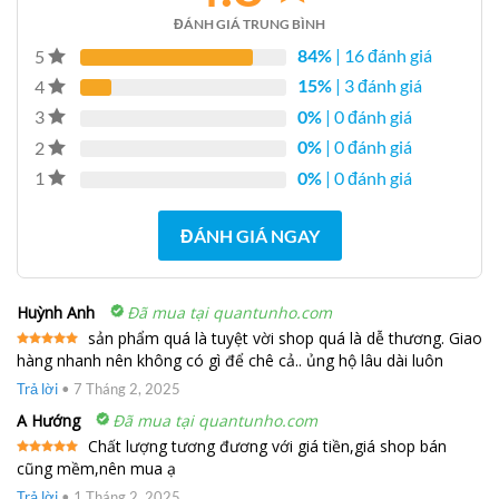
ĐÁNH GIÁ TRUNG BÌNH
84%
| 16 đánh giá
5
15%
| 3 đánh giá
4
0%
| 0 đánh giá
3
0%
| 0 đánh giá
2
0%
| 0 đánh giá
1
ĐÁNH GIÁ NGAY
Huỳnh Anh
Đã mua tại quantunho.com
sản phẩm quá là tuyệt vời shop quá là dễ thương. Giao
hàng nhanh nên không có gì để chê cả.. ủng hộ lâu dài luôn
Được xếp
hạng
5
5
sao
Trả lời
•
7 Tháng 2, 2025
A Hướng
Đã mua tại quantunho.com
Chất lượng tương đương với giá tiền,giá shop bán
cũng mềm,nên mua ạ
Được xếp
hạng
5
5
sao
Trả lời
•
1 Tháng 2, 2025