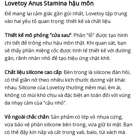
Lovetoy Anus Stamina hậu môn
Để mang lại cảm giác gần gũi nhất, Lovetoy tập trung
vào hai yếu tố quan trọng: thiết kế và chất liệu.
Thiết kế mô phỏng “cửa sau”
: Phần “lỗ” được tạo hình
chi tiết để trông như hậu môn thật. Khi quan sát, bạn
sẽ thấy phần miệng cốc được tinh tế thiết kế với đường
gân, rãnh nhăn nhỏ để tạo hiệu ứng chặt khít.
Chất liệu silicone cao cấp
: Bên trong là silicone đàn hồi,
có thể giãn nở theo nhiều kích thước dương vật khác
nhau. Silicone của Lovetoy thường mềm mại, êm ái,
không có mùi khó chịu và đặc biệt an toàn đối với vùng
da nhạy cảm của “cậu nhỏ”.
Vỏ ngoài chắc chắn
: Sản phẩm có lớp vỏ nhựa cứng,
vừa bảo vệ phần silicone bên trong, vừa giữ bí mật. Bạn
có thể đậy kín nắp và cất trong vali, balo, túi xách mà