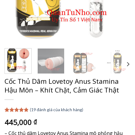
Cốc Thủ Dâm Lovetoy Anus Stamina
Hậu Môn – Khít Chặt, Cảm Giác Thật
(
19
đánh giá của khách hàng)
4.84
19
trên 5
445,000
₫
dựa trên
đánh giá
– Cốc thủ dâm Lovetoy Anus Stamina mô phỏng hậu