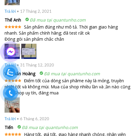
Trả lời
•
17 Tháng 2, 2021
Thế Anh
Đã mua tại quantunho.com
Sản phẩm đúng như mô tả. Thời gian giao hàng
nhanh. Sản phẩm chính hãng; đã test rất ok
Được xếp
hạng
5
5
Đóng gói sản phẩm chắc chắn
sao
Trả lời
•
31 Tháng 12, 2020
Vũ Tuấn Hoàng
Đã mua tại quantunho.com
Điểm tốt của dòng sản phâme này là mỏng, truyền
nhiệt tốt và không mùi. Mua của shop nhiều lần và ;ần nào cũng
Được xếp
hạng
5
5
ưng. Shop uy tín, đáng mua
sao
Trả lời
•
6 Tháng 6, 2020
Tiến
Đã mua tại quantunho.com
Hàng tốt, giá tốt, giao hàng nhanh chóng, nhân viên