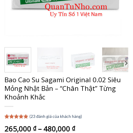
Bao Cao Su Sagami Original 0.02 Siêu
Mỏng Nhật Bản – “Chân Thật” Từng
Khoảnh Khắc
(
23
đánh giá của khách hàng)
4.87
23
trên 5
265,000
–
480,000
₫
₫
dựa trên