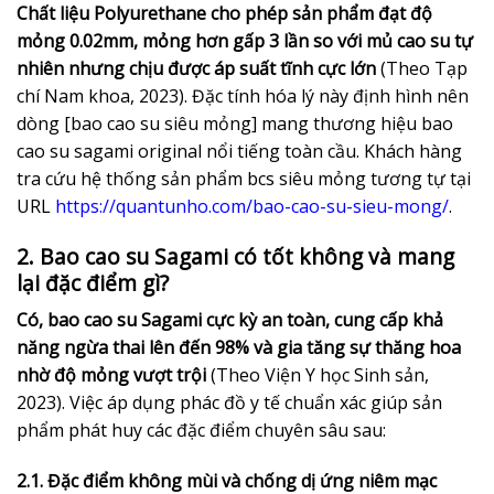
Chất liệu Polyurethane cho phép sản phẩm đạt độ
mỏng 0.02mm, mỏng hơn gấp 3 lần so với mủ cao su tự
nhiên nhưng chịu được áp suất tĩnh cực lớn
(Theo Tạp
chí Nam khoa, 2023). Đặc tính hóa lý này định hình nên
dòng [bao cao su siêu mỏng] mang thương hiệu bao
cao su sagami original nổi tiếng toàn cầu. Khách hàng
tra cứu hệ thống sản phẩm bcs siêu mỏng tương tự tại
URL
https://quantunho.com/bao-cao-su-sieu-mong/
.
2. Bao cao su Sagami có tốt không và mang
lại đặc điểm gì?
Có, bao cao su Sagami cực kỳ an toàn, cung cấp khả
năng ngừa thai lên đến 98% và gia tăng sự thăng hoa
nhờ độ mỏng vượt trội
(Theo Viện Y học Sinh sản,
2023). Việc áp dụng phác đồ y tế chuẩn xác giúp sản
phẩm phát huy các đặc điểm chuyên sâu sau:
2.1. Đặc điểm không mùi và chống dị ứng niêm mạc