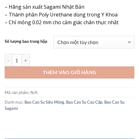
đánh giá
– Hãng sản xuất Sagami Nhật Bản
– Thành phần Poly Urethane dùng trong Y Khoa
– Chỉ mỏng 0.02 mm cho cảm giác chân thực nhất
Số lượng bao trong hộp
Bao Cao Su Sagami Original 0.02 Siêu Mỏng Nhật Bản – "Chân Thật"
THÊM VÀO GIỎ HÀNG
Mã sản phẩm:
N/A
Danh mục:
Bao Cao Su Siêu Mỏng
,
Bao Cao Su Cao Cấp
,
Bao Cao Su
Sagami