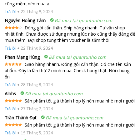
cũng mềm,nên mua ạ
Được xếp
hạng
5
5
sao
Trả lời
•
22 Tháng 9, 2024
Nguyên Hoàng Tâm
Đã mua tại quantunho.com
Đóng gói cẩn thận. Ship hàng nhanh. Tư vấn shop
nhiệt tình. Chưa được sử dụng nhưng lúc nào cũng thấy đáng để
Được
xếp
mua thêm. Đợi shop tung thêm voucher là sắm thôi
hạng
4
5 sao
Trả lời
•
22 Tháng 9, 2024
Phan Mạng Hùng
Đã mua tại quantunho.com
Giao hàng nhanh. Đóng gói cẩn thận. Có che tên sản
phẩm. Đây là lần thứ 2 mình mua. Check hàng thật. Nói chung
Được xếp
hạng
5
5
ổn
sao
Trả lời
•
28 Tháng 8, 2024
Alohs
Đã mua tại quantunho.com
Sản phẩm tốt giá thành hợp lý nên mua nhé mọi người
Được xếp
Trả lời
•
27 Tháng 7, 2024
hạng
5
5
sao
Trần Thành Đạt
Đã mua tại quantunho.com
Sản phẩm tốt giá thành hợp lý nên mua nhé mọi người
Được xếp
Trả lời
•
15 Tháng 5, 2024
hạng
5
5
sao