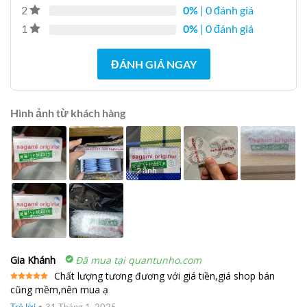
0%
| 0 đánh giá
2
0%
| 0 đánh giá
1
ĐÁNH GIÁ NGAY
Hình ảnh từ khách hàng
2 ảnh
Gia Khánh
Đã mua tại quantunho.com
Chất lượng tương đương với giá tiền,giá shop bán
cũng mềm,nên mua ạ
Được xếp
hạng
5
5
sao
Trả lời
•
31 Tháng 1, 2025