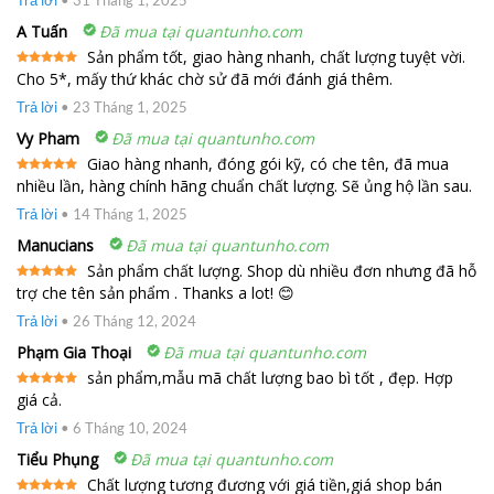
A Tuấn
Đã mua tại quantunho.com
Sản phẩm tốt, giao hàng nhanh, chất lượng tuyệt vời.
Cho 5*, mấy thứ khác chờ sử đã mới đánh giá thêm.
Được xếp
hạng
5
5
sao
Trả lời
•
23 Tháng 1, 2025
Vy Pham
Đã mua tại quantunho.com
Giao hàng nhanh, đóng gói kỹ, có che tên, đã mua
nhiều lần, hàng chính hãng chuẩn chất lượng. Sẽ ủng hộ lần sau.
Được xếp
hạng
5
5
sao
Trả lời
•
14 Tháng 1, 2025
Manucians
Đã mua tại quantunho.com
Sản phẩm chất lượng. Shop dù nhiều đơn nhưng đã hỗ
trợ che tên sản phẩm . Thanks a lot! 😊
Được xếp
hạng
5
5
sao
Trả lời
•
26 Tháng 12, 2024
Phạm Gia Thoại
Đã mua tại quantunho.com
sản phẩm,mẫu mã chất lượng bao bì tốt , đẹp. Hợp
giá cả.
Được xếp
hạng
5
5
sao
Trả lời
•
6 Tháng 10, 2024
Tiểu Phụng
Đã mua tại quantunho.com
Chất lượng tương đương với giá tiền,giá shop bán