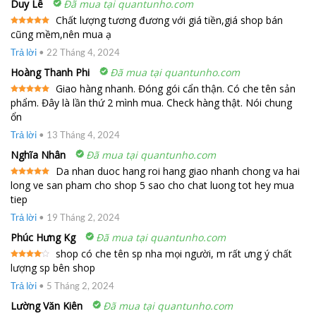
Duy Lê
Đã mua tại quantunho.com
Chất lượng tương đương với giá tiền,giá shop bán
cũng mềm,nên mua ạ
Được xếp
hạng
5
5
sao
Trả lời
•
22 Tháng 4, 2024
Hoàng Thanh Phi
Đã mua tại quantunho.com
Giao hàng nhanh. Đóng gói cẩn thận. Có che tên sản
phẩm. Đây là lần thứ 2 mình mua. Check hàng thật. Nói chung
Được xếp
hạng
5
5
ổn
sao
Trả lời
•
13 Tháng 4, 2024
Nghĩa Nhân
Đã mua tại quantunho.com
Da nhan duoc hang roi hang giao nhanh chong va hai
long ve san pham cho shop 5 sao cho chat luong tot hey mua
Được xếp
hạng
5
5
tiep
sao
Trả lời
•
19 Tháng 2, 2024
Phúc Hưng Kg
Đã mua tại quantunho.com
shop có che tên sp nha mọi người, m rất ưng ý chất
lượng sp bên shop
Được
xếp
hạng
4
Trả lời
•
5 Tháng 2, 2024
5 sao
Lường Văn Kiên
Đã mua tại quantunho.com