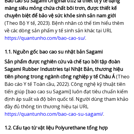
Bao cao su Sagami Original 0.02 là thiết bị y tế dạng
màng siêu mỏng chứa chất bôi trơn, được thiết kế
chuyên biệt để bảo vệ sức khỏe sinh sản nam giới
(Theo Bộ Y tế, 2023). Bệnh nhân có thể tìm hiểu thêm
về các dòng sản phẩm y tế sinh sản khác tại URL
https://quantunho.com/bao-cao-su/
.
1.1. Nguồn gốc bao cao su nhật bản Sagami
Sản phẩm được nghiên cứu và chế tạo bởi tập đoàn
Sagami Rubber Industries tại Nhật Bản, thương hiệu
tiên phong trong ngành công nghiệp y tế Châu Á
(Theo
Báo cáo Y tế Toàn cầu, 2022). Công nghệ kỹ thuật tiên
tiến giúp [bao cao su Sagami] luôn đạt tiêu chuẩn kiểm
định áp suất và độ bền quốc tế. Người dùng tham khảo
đầy đủ thông tin thương hiệu tại URL
https://quantunho.com/bao-cao-su-sagami/
.
1.2. Cấu tạo từ vật liệu Polyurethane tổng hợp