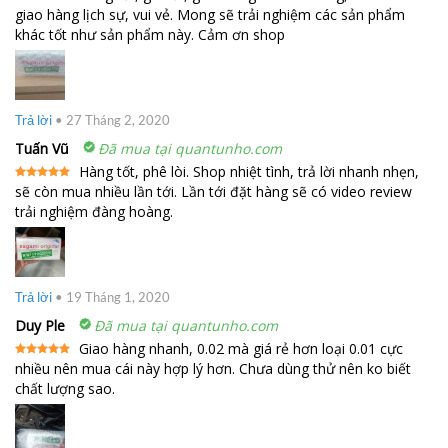
giao hàng lịch sự, vui vẻ. Mong sẽ trải nghiệm các sản phẩm
Được xếp
hạng
5
5
khác tốt như sản phẩm này. Cảm ơn shop
sao
Trả lời
•
27 Tháng 2, 2020
Tuấn Vũ
Đã mua tại quantunho.com
Hàng tốt, phê lòi. Shop nhiệt tình, trả lời nhanh nhẹn,
sẽ còn mua nhiều lần tới. Lần tới đặt hàng sẽ có video review
Được xếp
hạng
5
5
trải nghiệm đàng hoàng.
sao
Trả lời
•
19 Tháng 1, 2020
Duy Ple
Đã mua tại quantunho.com
Giao hàng nhanh, 0.02 mà giá rẻ hơn loại 0.01 cực
nhiều nên mua cái này hợp lý hơn. Chưa dùng thử nên ko biết
Được xếp
hạng
5
5
chất lượng sao.
sao