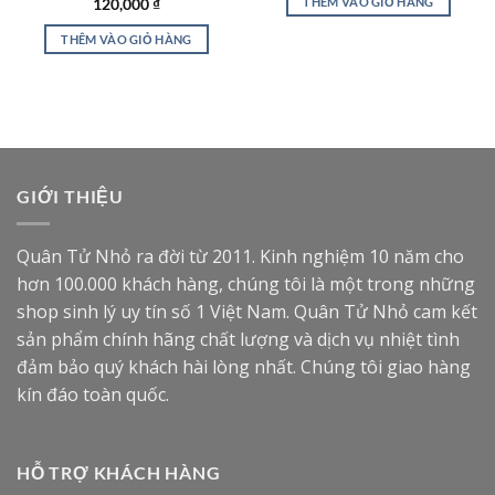
THÊM VÀO GIỎ HÀNG
Được xếp
120,000
₫
hạng
4.88
5 sao
THÊM VÀO GIỎ HÀNG
GIỚI THIỆU
Quân Tử Nhỏ ra đời từ 2011. Kinh nghiệm 10 năm cho
hơn 100.000 khách hàng, chúng tôi là một trong những
shop sinh lý uy tín số 1 Việt Nam. Quân Tử Nhỏ cam kết
sản phẩm chính hãng chất lượng và dịch vụ nhiệt tình
đảm bảo quý khách hài lòng nhất. Chúng tôi giao hàng
kín đáo toàn quốc.
HỖ TRỢ KHÁCH HÀNG