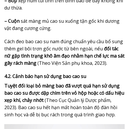
– Bóp
xẹp núm túi tinh trên đỉnh bao để đẩy không khí
dư thừa.
– Cuộn
sát màng mủ cao su xuống tận gốc khi dương
vật đang cương cứng.
Cách đeo bao cao su nam đúng chuẩn yêu cầu bổ sung
thêm gel bôi trơn gốc nước từ bên ngoài, nếu
đối tác
nữ gặp tình trạng khô âm đạo nhằm hạn chế lực ma sát
gây rách màng
(Theo Viện Sản phụ khoa, 2023).
4.2. Cảnh báo hạn sử dụng bao cao su
Tuyệt đối loại bỏ màng bao đã vượt quá hạn sử dụng
bao cao su được dập chìm trên vỏ hộp hoặc có dấu hiệu
xẹp khí, chảy nhớt
(Theo Cục Quản lý Dược phẩm,
2023). Bao cao su hết hạn mất hoàn toàn độ đàn hồi
sinh học và dễ bị bục rách trong quá trình giao hợp.