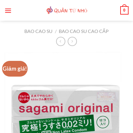
Bỏ
0
qua
nội
dung
BAO CAO SU
/
BAO CAO SU CAO CẤP
Giảm giá!