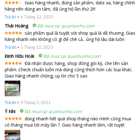
Giao hàng nhanh, đúng sản phẩm, date xa, hàng chính
hãng nên dùng an tâm, đã ủng hộ lần thứ 2!!!
Được
xếp
hạng
4
Trả lời
•
6 Tháng 12, 2023
5 sao
Thái Hoàng
Đã mua tại quantunho.com
sản phẩm quá là tuyệt vời shop quá là dễ thương. Giao
hàng nhanh nên không có gì để chê cả.. ủng hộ lâu dài luôn
Được xếp
hạng
5
5
sao
Trả lời
•
5 Tháng 12, 2023
Đinh Hữu Hoài
Đã mua tại quantunho.com
Đã nhận được hàng, shop đóng gói kỹ, che tên sản
phẩm. Check chuẩn luôn mà dùng cũng thích hơn các loại khác.
Được xếp
hạng
5
5
Giao hàng nhanh chóng, uy tín cho 5 sao
sao
Trả lời
•
9 Tháng 3, 2021
Ý Nhi
Đã mua tại quantunho.com
dùng nhanh hết quá shop tháng nào mình cũng mua
có tháng mua tới mấy lần ?. Giao hàng nhanh lắm, rất tuyệt
Được xếp
hạng
5
5
sao