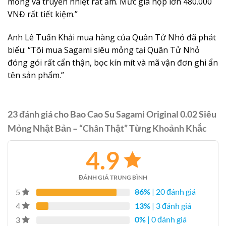
mỏng và truyền nhiệt rất ấm. Mức giá hộp lớn 480.000
VNĐ rất tiết kiệm.”
Anh Lê Tuấn Khải mua hàng của Quân Tử Nhỏ đã phát
biểu: “Tôi mua Sagami siêu mỏng tại Quân Tử Nhỏ
đóng gói rất cẩn thận, bọc kín mít và mã vận đơn ghi ẩn
tên sản phẩm.”
23 đánh giá cho
Bao Cao Su Sagami Original 0.02 Siêu
Mỏng Nhật Bản – “Chân Thật” Từng Khoảnh Khắc
4.9
ĐÁNH GIÁ TRUNG BÌNH
86%
| 20 đánh giá
5
13%
| 3 đánh giá
4
0%
| 0 đánh giá
3