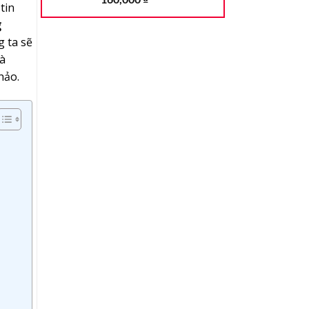
tin
dựa trên
đánh giá
g
g ta sẽ
à
hảo.