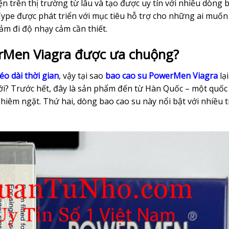
 trên thị trường từ lâu và tạo được uy tín với nhiều dòng 
ype được phát triển với mục tiêu hỗ trợ cho những ai muốn
ảm đi độ nhạy cảm cần thiết.
erMen Viagra được ưa chuộng?
éo dài thời gian
, vậy tại sao
bao cao
su
PowerMen Viagra
lại
i? Trước hết, đây là sản phẩm đến từ Hàn Quốc – một quốc
ghiêm ngặt. Thứ hai, dòng bao cao su này nổi bật với nhiều t