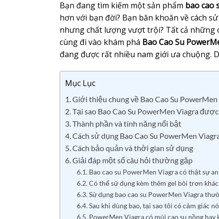
Bạn đang tìm kiếm một sản phẩm
bao cao 
hơn với bạn đời? Bạn băn khoăn về cách s
nhưng chất lượng vượt trội? Tất cả những câ
cùng đi vào khám phá
Bao Cao Su PowerMe
đang được rất nhiều nam giới ưa chuộng. D
Mục Lục
1. Giới thiệu chung về Bao Cao Su PowerMen
2. Tại sao Bao Cao Su PowerMen Viagra được
3. Thành phần và tính năng nổi bật
4. Cách sử dụng Bao Cao Su PowerMen Viagr
5. Cách bảo quản và thời gian sử dụng
6. Giải đáp một số câu hỏi thường gặp
6.1. Bao cao su PowerMen Viagra có thật sự an
6.2. Có thể sử dụng kèm thêm gel bôi trơn khá
6.3. Sử dụng bao cao su PowerMen Viagra thườ
6.4. Sau khi dùng bao, tại sao tôi có cảm giác n
6.5. PowerMen Viagra có mùi cao su nồng hay