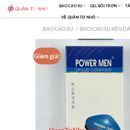
Bỏ
BAO CAO SU
GEL BÔI TRƠN
TĂ
qua
VỀ QUÂN TỬ NHỎ
nội
dung
BAO CAO SU
/
BAO CAO SU KÉO DÀ
Giảm giá!