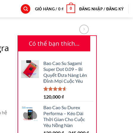
0
GIỎ HÀNG /
0
₫
ĐĂNG NHẬP / ĐĂNG KÝ
Có thể bạn thích…
gra
Bao Cao Su Sagami
Super Dot 0.09 – Bí
Quyết Đưa Nàng Lên
Đỉnh Mọi Cuộc Yêu
4.63
16
trên
120,000
₫
5 dựa trên
đánh giá
Bao Cao Su Durex
n hệ
Performa – Kéo Dài
Thời Gian Cho Cuộc
Yêu Nồng Nàn
120,000
₫
–
245,000
₫