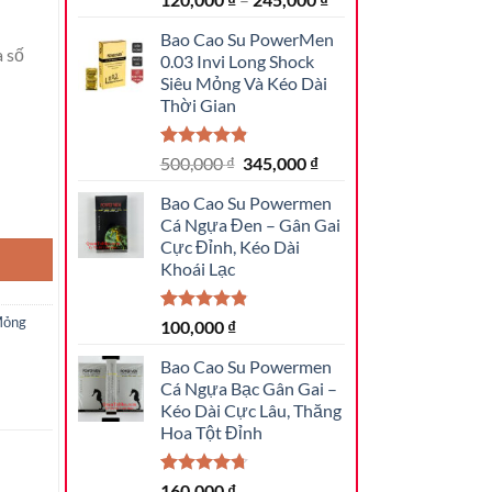
Bao Cao Su PowerMen
a số
0.03 Invi Long Shock
Siêu Mỏng Và Kéo Dài
Thời Gian
4.85
20
trên 5
Giá
Giá
500,000
₫
345,000
₫
dựa trên
gốc
hiện
đánh giá
Bao Cao Su Powermen
u Thăng Hoa số lượng
là:
tại
Cá Ngựa Đen – Gân Gai
500,000 ₫.
là:
Cực Đỉnh, Kéo Dài
345,000 ₫.
Khoái Lạc
Mỏng
4.82
17
trên 5
100,000
₫
dựa trên
đánh giá
Bao Cao Su Powermen
Cá Ngựa Bạc Gân Gai –
Kéo Dài Cực Lâu, Thăng
Hoa Tột Đỉnh
4.73
15
trên 5
160,000
₫