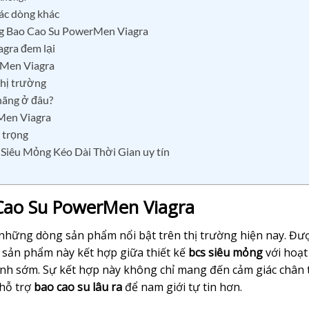
ác dòng khác
ụng Bao Cao Su PowerMen Viagra
gra đem lại
rMen Viagra
hị trường
hãng ở đâu?
rMen Viagra
 trọng
Siêu Mỏng Kéo Dài Thời Gian uy tín
 Cao Su PowerMen Viagra
những dòng sản phẩm nổi bật trên thị trường hiện nay. Đư
, sản phẩm này kết hợp giữa thiết kế
bcs siêu mỏng
với hoạt
inh sớm. Sự kết hợp này không chỉ mang đến cảm giác chân 
 hỗ trợ
bao cao su lâu ra
để nam giới tự tin hơn.