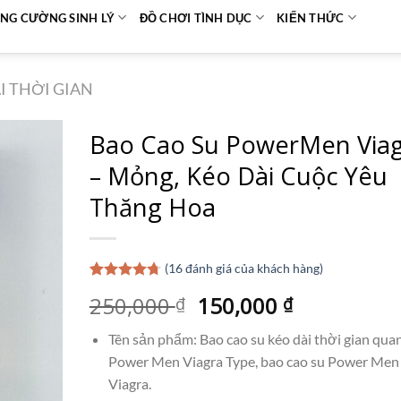
NG CƯỜNG SINH LÝ
ĐỒ CHƠI TÌNH DỤC
KIẾN THỨC
I THỜI GIAN
Bao Cao Su PowerMen Via
– Mỏng, Kéo Dài Cuộc Yêu
Thăng Hoa
(
16
đánh giá của khách hàng)
4.69
16
trên
Giá
Giá
250,000
150,000
₫
₫
5 dựa trên
đánh giá
gốc
hiện
Tên sản phẩm: Bao cao su kéo dài thời gian qua
là:
tại
Power Men Viagra Type, bao cao su Power Men
250,000 ₫.
là:
Viagra.
150,000 ₫.