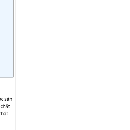
ợc sản
 chất
thật