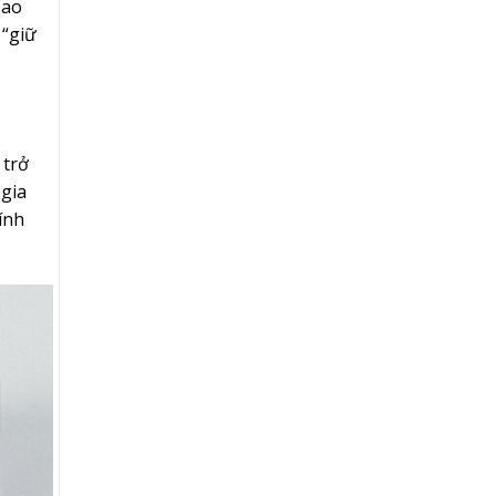
bao
 “giữ
 trở
 gia
ính