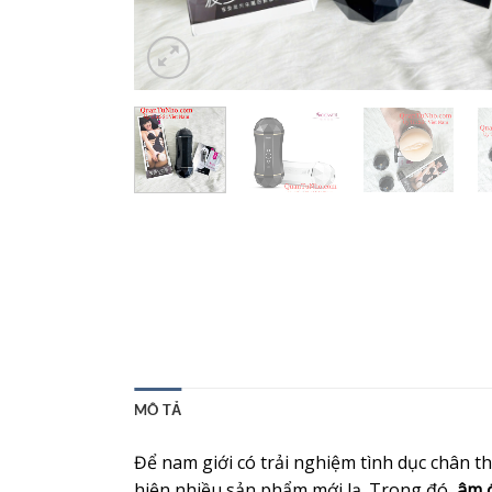
MÔ TẢ
Để nam giới có trải nghiệm tình dục chân th
hiện nhiều sản phẩm mới lạ. Trong đó,
âm đ