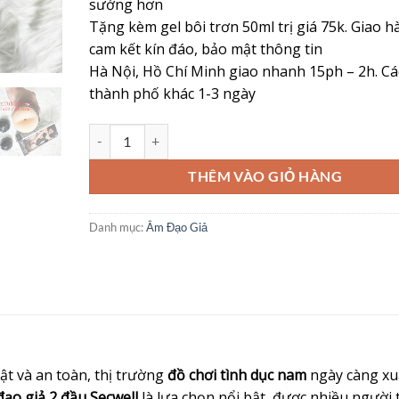
sướng hơn
Tặng kèm gel bôi trơn 50ml trị giá 75k. Giao 
cam kết kín đáo, bảo mật thông tin
Hà Nội, Hồ Chí Minh giao nhanh 15ph – 2h. Cá
thành phố khác 1-3 ngày
Âm Đạo Giả 2 Đầu Secwell – Trải Nghiệm Chân Thật, C
THÊM VÀO GIỎ HÀNG
Danh mục:
Âm Đạo Giả
ật và an toàn, thị trường
đồ chơi tình dục nam
ngày càng xu
ạo giả 2 đầu Secwell
là lựa chọn nổi bật, được nhiều người 