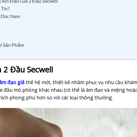
g Âm Đạo Giả 2 Đầu Secwell
 Tín?
h Dục Nam
ỗi Sản Phẩm
 2 Đầu Secwell
âm đạo giả
thế hệ mới, thiết kế nhằm phục vụ nhu cầu khá
ai đầu mô phỏng khác nhau (có thể là âm đạo và miệng hoặ
hích phong phú hơn so với các loại thông thường.