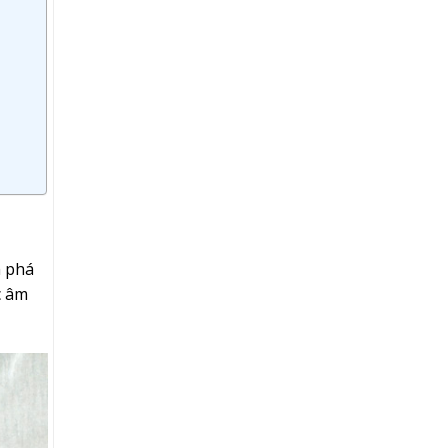
m phá
c âm