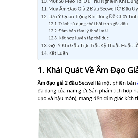
10. Một Số Mẹo Tối Ưu Trải Nghiệm Khi Dùn
11. Mua Âm Đạo Giả 2 Đầu Secwell Ở Đâu Uy
12. Lưu Ý Quan Trọng Khi Dùng Đồ Chơi Tìn
12.1. Tránh sử dụng chất bôi trơn gốc dầu
12.2. Đảm bảo tâm lý thoải mái
12.3. Kết hợp luyện tập thể dục
13. Gợi Ý Khi Gặp Trục Trặc Kỹ Thuật Hoặc L
14. Kết Luận
1. Khái Quát Về Âm Đạo Giả
Âm đạo giả 2 đầu Secwell
là một phiên bản
đa dạng của nam giới. Sản phẩm tích hợp h
đạo và hậu môn), mang đến cảm giác kích t