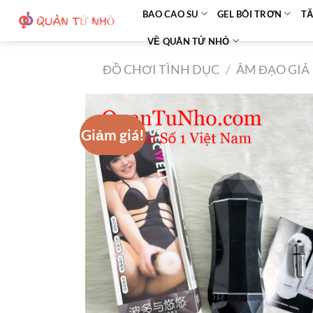
Bỏ
BAO CAO SU
GEL BÔI TRƠN
TĂ
qua
VỀ QUÂN TỬ NHỎ
nội
dung
ĐỒ CHƠI TÌNH DỤC
/
ÂM ĐẠO GIẢ
Giảm giá!