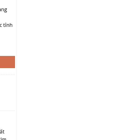
hàng
c tỉnh
ực Khoái Đỉnh Cao số lượng
ất
tìm