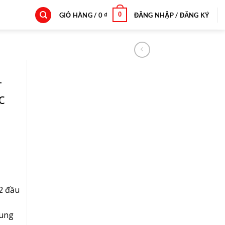
0
GIỎ HÀNG /
0
₫
ĐĂNG NHẬP / ĐĂNG KÝ
–
c
 2 đầu
sung