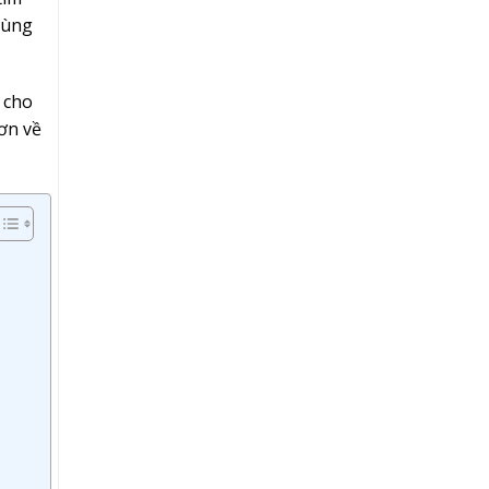
dùng
n cho
hơn về