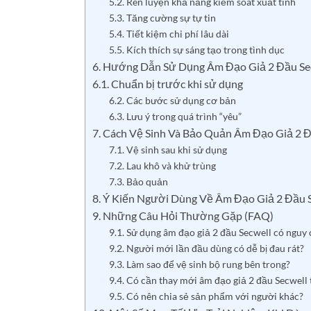
5.2. Rèn luyện khả năng kiểm soát xuất tinh
5.3. Tăng cường sự tự tin
5.4. Tiết kiệm chi phí lâu dài
5.5. Kích thích sự sáng tạo trong tình dục
6. Hướng Dẫn Sử Dụng Âm Đạo Giả 2 Đầu Se
6.1. Chuẩn bị trước khi sử dụng
6.2. Các bước sử dụng cơ bản
6.3. Lưu ý trong quá trình “yêu”
7. Cách Vệ Sinh Và Bảo Quản Âm Đạo Giả 2 Đ
7.1. Vệ sinh sau khi sử dụng
7.2. Lau khô và khử trùng
7.3. Bảo quản
8. Ý Kiến Người Dùng Về Âm Đạo Giả 2 Đầu 
9. Những Câu Hỏi Thường Gặp (FAQ)
9.1. Sử dụng âm đạo giả 2 đầu Secwell có nguy
9.2. Người mới lần đầu dùng có dễ bị đau rát?
9.3. Làm sao để vệ sinh bộ rung bên trong?
9.4. Có cần thay mới âm đạo giả 2 đầu Secwell 
9.5. Có nên chia sẻ sản phẩm với người khác?