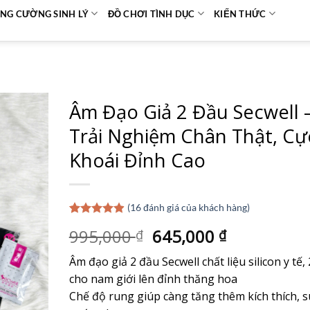
NG CƯỜNG SINH LÝ
ĐỒ CHƠI TÌNH DỤC
KIẾN THỨC
Âm Đạo Giả 2 Đầu Secwell 
Trải Nghiệm Chân Thật, Cự
Khoái Đỉnh Cao
(
16
đánh giá của khách hàng)
4.88
16
trên 5
Giá
Giá
995,000
645,000
₫
₫
dựa trên
đánh giá
gốc
hiện
Âm đạo giả 2 đầu Secwell chất liệu silicon y tế,
là:
tại
cho nam giới lên đỉnh thăng hoa
995,000 ₫.
là:
Chế độ rung giúp càng tăng thêm kích thích, 
645,000 ₫.