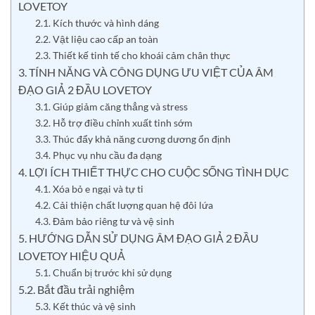
LOVETOY
2.1. Kích thước và hình dáng
2.2. Vật liệu cao cấp an toàn
2.3. Thiết kế tinh tế cho khoái cảm chân thực
3. TÍNH NĂNG VÀ CÔNG DỤNG ƯU VIỆT CỦA ÂM
ĐẠO GIẢ 2 ĐẦU LOVETOY
3.1. Giúp giảm căng thẳng và stress
3.2. Hỗ trợ điều chỉnh xuất tinh sớm
3.3. Thúc đẩy khả năng cương dương ổn định
3.4. Phục vụ nhu cầu đa dạng
4. LỢI ÍCH THIẾT THỰC CHO CUỘC SỐNG TÌNH DỤC
4.1. Xóa bỏ e ngại và tự ti
4.2. Cải thiện chất lượng quan hệ đôi lứa
4.3. Đảm bảo riêng tư và vệ sinh
5. HƯỚNG DẪN SỬ DỤNG ÂM ĐẠO GIẢ 2 ĐẦU
LOVETOY HIỆU QUẢ
5.1. Chuẩn bị trước khi sử dụng
5.2. Bắt đầu trải nghiệm
5.3. Kết thúc và vệ sinh