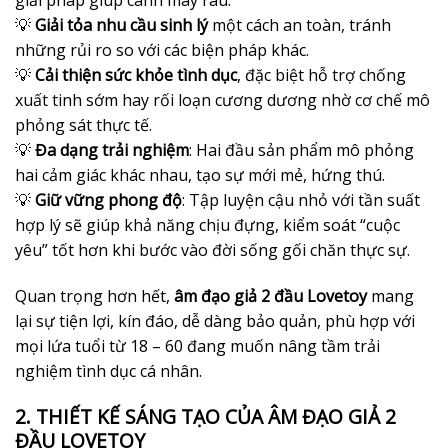
giải pháp giúp cánh mày râu:
💡
Giải tỏa nhu cầu sinh lý
một cách an toàn, tránh
những rủi ro so với các biện pháp khác.
💡
Cải thiện sức khỏe tình dục
, đặc biệt hỗ trợ chống
xuất tinh sớm hay rối loạn cương dương nhờ cơ chế mô
phỏng sát thực tế.
💡
Đa dạng trải nghiệm
: Hai đầu sản phẩm mô phỏng
hai cảm giác khác nhau, tạo sự mới mẻ, hứng thú.
💡
Giữ vững phong độ
: Tập luyện cậu nhỏ với tần suất
hợp lý sẽ giúp khả năng chịu đựng, kiểm soát “cuộc
yêu” tốt hơn khi bước vào đời sống gối chăn thực sự.
Quan trọng hơn hết,
âm đạo giả 2 đầu Lovetoy
mang
lại sự tiện lợi, kín đáo, dễ dàng bảo quản, phù hợp với
mọi lứa tuổi từ 18 – 60 đang muốn nâng tầm trải
nghiệm tình dục cá nhân.
2. THIẾT KẾ SÁNG TẠO CỦA ÂM ĐẠO GIẢ 2
ĐẦU LOVETOY