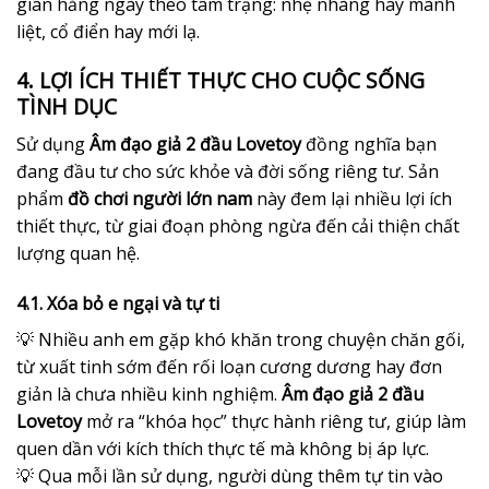
giãn hằng ngày theo tâm trạng: nhẹ nhàng hay mãnh
liệt, cổ điển hay mới lạ.
4. LỢI ÍCH THIẾT THỰC CHO CUỘC SỐNG
TÌNH DỤC
Sử dụng
Âm đạo giả 2 đầu Lovetoy
đồng nghĩa bạn
đang đầu tư cho sức khỏe và đời sống riêng tư. Sản
phẩm
đồ chơi người lớn nam
này đem lại nhiều lợi ích
thiết thực, từ giai đoạn phòng ngừa đến cải thiện chất
lượng quan hệ.
4.1. Xóa bỏ e ngại và tự ti
💡 Nhiều anh em gặp khó khăn trong chuyện chăn gối,
từ xuất tinh sớm đến rối loạn cương dương hay đơn
giản là chưa nhiều kinh nghiệm.
Âm đạo giả 2 đầu
Lovetoy
mở ra “khóa học” thực hành riêng tư, giúp làm
quen dần với kích thích thực tế mà không bị áp lực.
💡 Qua mỗi lần sử dụng, người dùng thêm tự tin vào