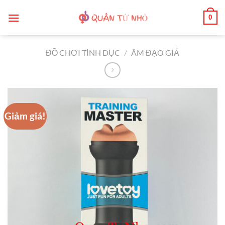
Bỏ
0
qua
nội
dung
ĐỒ CHƠI TÌNH DỤC
/
ÂM ĐẠO GIẢ
Giảm giá!