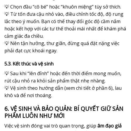
💡 Chọn đầu “cô bé” hoặc “khuôn miệng” tùy sở thích.
💡 Từ tốn đưa cậu nhỏ vào, điều chỉnh tốc độ, độ rung
lắc theo ý muốn. Bạn có thể thay đổi góc độ cầm nắm
hoặc kết hợp với các tư thế thoải mái nhất để khám phá
cảm giác đa chiều.
💡 Nên tận hưởng, thư giãn, đừng quá đặt nặng việc
phải đạt cực khoái ngay.
5.3. Kết thúc và vệ sinh
💡 Sau khi “lên đỉnh” hoặc đến thời điểm mong muốn,
rút cậu nhỏ ra khỏi sản phẩm thật nhẹ nhàng.
💡 Vệ sinh theo hướng dẫn (xem chi tiết ở phần 6), lau
khô và để nơi thoáng.
6. VỆ SINH VÀ BẢO QUẢN: BÍ QUYẾT GIỮ SẢN
PHẨM LUÔN NHƯ MỚI
Việc vệ sinh đóng vai trò quan trọng, giúp
âm đạo giả