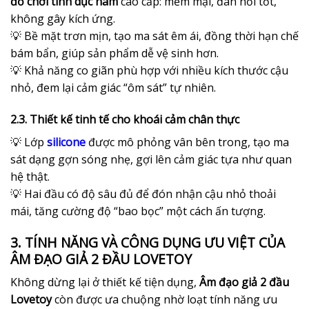
đồ chơi tình dục nam
cao cấp: mềm mại, đàn hồi tốt,
không gây kích ứng.
💡 Bề mặt trơn mịn, tạo ma sát êm ái, đồng thời hạn chế
bám bẩn, giúp sản phẩm dễ vệ sinh hơn.
💡 Khả năng co giãn phù hợp với nhiều kích thước cậu
nhỏ, đem lại cảm giác “ôm sát” tự nhiên.
2.3. Thiết kế tinh tế cho khoái cảm chân thực
💡 Lớp
silicone
được mô phỏng vân bên trong, tạo ma
sát dạng gợn sóng nhẹ, gợi lên cảm giác tựa như quan
hệ thật.
💡 Hai đầu có độ sâu đủ để đón nhận cậu nhỏ thoải
mái, tăng cường độ “bao bọc” một cách ấn tượng.
3. TÍNH NĂNG VÀ CÔNG DỤNG ƯU VIỆT CỦA
ÂM ĐẠO GIẢ 2 ĐẦU LOVETOY
Không dừng lại ở thiết kế tiện dụng,
Âm đạo giả 2 đầu
Lovetoy
còn được ưa chuộng nhờ loạt tính năng ưu