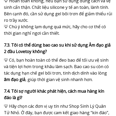
💡 Hoàn toàn không, nếu bạn sử dụng đúng cách và vệ
sinh cẩn thận. Chất liệu silicone y tế an toàn, lành tính.
Bên cạnh đó, cần sử dụng gel bôi trơn để giảm thiểu rủi
ro trầy xước.
💡 Chú ý không lạm dụng quá mức, hãy cho cơ thể có
thời gian nghỉ ngơi cần thiết.
7.3. Tôi có thể dùng bao cao su khi sử dụng Âm đạo giả
2 đầu Lovetoy không?
💡 Có, bạn hoàn toàn có thể đeo bao để tối ưu vệ sinh
và tiện lợi hơn trong khâu làm sạch. Bao cao su còn có
tác dụng hạn chế gel bôi trơn, tinh dịch dính vào lòng
âm đạo giả
, giúp thời gian vệ sinh nhanh hơn.
7.4. Tôi sợ người khác phát hiện, cách mua hàng kín
đáo là gì?
💡 Hãy chọn các đơn vị uy tín như Shop Sinh Lý Quân
Tử Nhỏ. Ở đây, bạn được cam kết giao hàng “kín đáo”,