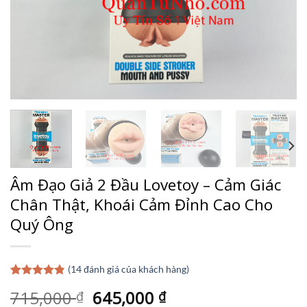
Âm Đạo Giả 2 Đầu Lovetoy – Cảm Giác
Chân Thật, Khoái Cảm Đỉnh Cao Cho
Quý Ông
(
14
đánh giá của khách hàng)
4.79
14
trên 5
Giá
Giá
715,000
645,000
₫
₫
dựa trên