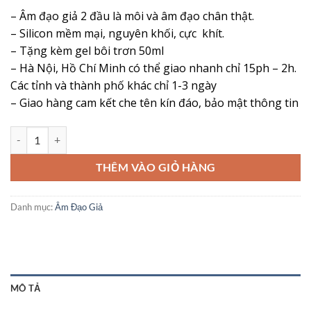
đánh giá
gốc
hiện
– Âm đạo giả 2 đầu là môi và âm đạo chân thật.
là:
tại
– Silicon mềm mại, nguyên khối, cực khít.
715,000 ₫.
là:
– Tặng kèm gel bôi trơn 50ml
645,000 ₫.
– Hà Nội, Hồ Chí Minh có thể giao nhanh chỉ 15ph – 2h.
Các tỉnh và thành phố khác chỉ 1-3 ngày
– Giao hàng cam kết che tên kín đáo, bảo mật thông tin
Âm Đạo Giả 2 Đầu Lovetoy – Cảm Giác Chân Thật, Khoái Cảm Đỉnh C
THÊM VÀO GIỎ HÀNG
Danh mục:
Âm Đạo Giả
MÔ TẢ