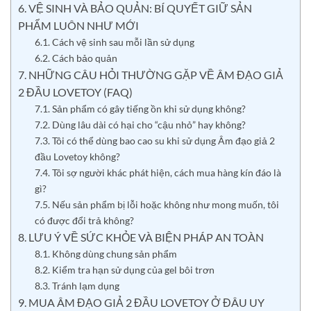
6. VỆ SINH VÀ BẢO QUẢN: BÍ QUYẾT GIỮ SẢN
PHẨM LUÔN NHƯ MỚI
6.1. Cách vệ sinh sau mỗi lần sử dụng
6.2. Cách bảo quản
7. NHỮNG CÂU HỎI THƯỜNG GẶP VỀ ÂM ĐẠO GIẢ
2 ĐẦU LOVETOY (FAQ)
7.1. Sản phẩm có gây tiếng ồn khi sử dụng không?
7.2. Dùng lâu dài có hại cho “cậu nhỏ” hay không?
7.3. Tôi có thể dùng bao cao su khi sử dụng Âm đạo giả 2
đầu Lovetoy không?
7.4. Tôi sợ người khác phát hiện, cách mua hàng kín đáo là
gì?
7.5. Nếu sản phẩm bị lỗi hoặc không như mong muốn, tôi
có được đổi trả không?
8. LƯU Ý VỀ SỨC KHỎE VÀ BIỆN PHÁP AN TOÀN
8.1. Không dùng chung sản phẩm
8.2. Kiểm tra hạn sử dụng của gel bôi trơn
8.3. Tránh lạm dụng
9. MUA ÂM ĐẠO GIẢ 2 ĐẦU LOVETOY Ở ĐÂU UY