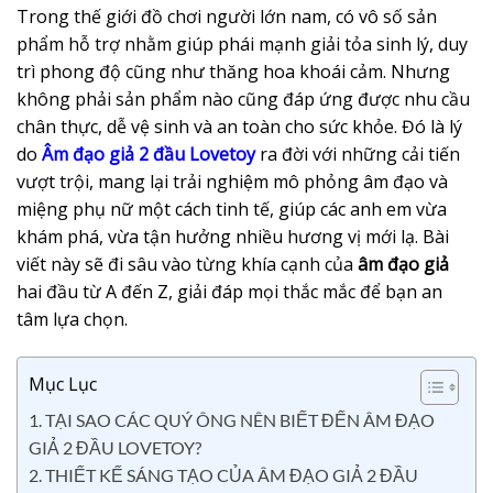
Trong thế giới đồ chơi người lớn nam, có vô số sản
phẩm hỗ trợ nhằm giúp phái mạnh giải tỏa sinh lý, duy
trì phong độ cũng như thăng hoa khoái cảm. Nhưng
không phải sản phẩm nào cũng đáp ứng được nhu cầu
chân thực, dễ vệ sinh và an toàn cho sức khỏe. Đó là lý
do
Âm đạo giả 2 đầu Lovetoy
ra đời với những cải tiến
vượt trội, mang lại trải nghiệm mô phỏng âm đạo và
miệng phụ nữ một cách tinh tế, giúp các anh em vừa
khám phá, vừa tận hưởng nhiều hương vị mới lạ. Bài
viết này sẽ đi sâu vào từng khía cạnh của
âm đạo giả
hai đầu từ A đến Z, giải đáp mọi thắc mắc để bạn an
tâm lựa chọn.
Mục Lục
1. TẠI SAO CÁC QUÝ ÔNG NÊN BIẾT ĐẾN ÂM ĐẠO
GIẢ 2 ĐẦU LOVETOY?
2. THIẾT KẾ SÁNG TẠO CỦA ÂM ĐẠO GIẢ 2 ĐẦU