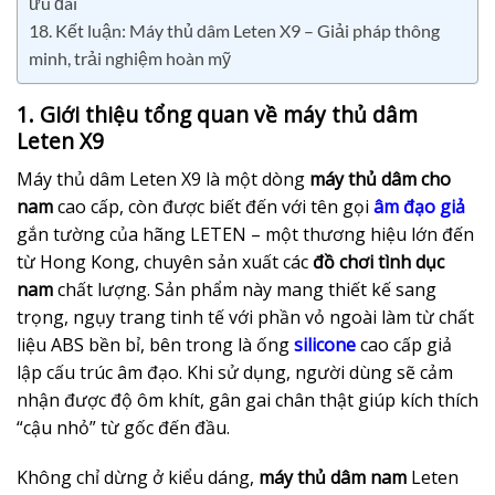
ưu đãi
18. Kết luận: Máy thủ dâm Leten X9 – Giải pháp thông
minh, trải nghiệm hoàn mỹ
1. Giới thiệu tổng quan về máy thủ dâm
Leten X9
Máy thủ dâm Leten X9 là một dòng
máy thủ dâm cho
nam
cao cấp, còn được biết đến với tên gọi
âm đạo giả
gắn tường của hãng LETEN – một thương hiệu lớn đến
từ Hong Kong, chuyên sản xuất các
đồ chơi tình dục
nam
chất lượng. Sản phẩm này mang thiết kế sang
trọng, ngụy trang tinh tế với phần vỏ ngoài làm từ chất
liệu ABS bền bỉ, bên trong là ống
silicone
cao cấp giả
lập cấu trúc âm đạo. Khi sử dụng, người dùng sẽ cảm
nhận được độ ôm khít, gân gai chân thật giúp kích thích
“cậu nhỏ” từ gốc đến đầu.
Không chỉ dừng ở kiểu dáng,
máy thủ dâm nam
Leten