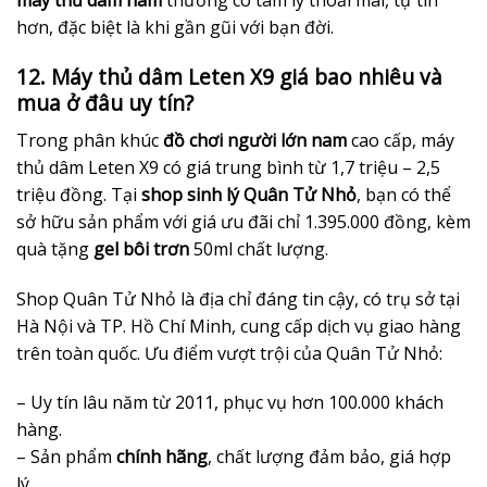
máy thủ dâm nam
thường có tâm lý thoải mái, tự tin
hơn, đặc biệt là khi gần gũi với bạn đời.
12. Máy thủ dâm Leten X9 giá bao nhiêu và
mua ở đâu uy tín?
Trong phân khúc
đồ chơi người lớn nam
cao cấp, máy
thủ dâm Leten X9 có giá trung bình từ 1,7 triệu – 2,5
triệu đồng. Tại
shop sinh lý Quân Tử Nhỏ
, bạn có thể
sở hữu sản phẩm với giá ưu đãi chỉ 1.395.000 đồng, kèm
quà tặng
gel bôi trơn
50ml chất lượng.
Shop Quân Tử Nhỏ là địa chỉ đáng tin cậy, có trụ sở tại
Hà Nội và TP. Hồ Chí Minh, cung cấp dịch vụ giao hàng
trên toàn quốc. Ưu điểm vượt trội của Quân Tử Nhỏ:
– Uy tín lâu năm từ 2011, phục vụ hơn 100.000 khách
hàng.
– Sản phẩm
chính hãng
, chất lượng đảm bảo, giá hợp
lý.