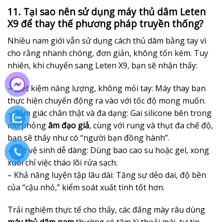
11. Tại sao nên sử dụng máy thủ dâm Leten
X9 để thay thế phương pháp truyền thống?
Nhiều nam giới vẫn sử dụng cách thủ dâm bằng tay vì
cho rằng nhanh chóng, đơn giản, không tốn kém. Tuy
nhiên, khi chuyển sang Leten X9, bạn sẽ nhận thấy:
– Tiết kiệm năng lượng, không mỏi tay: Máy thay bạn
thực hiện chuyển động ra vào với tốc độ mong muốn.
– Cảm giác chân thật và đa dạng: Gai silicone bên trong
mô phỏng
âm đạo giả
, cùng với rung và thụt đa chế độ,
bạn sẽ thấy như có “người bạn đồng hành”.
– Giữ vệ sinh dễ dàng: Dùng bao cao su hoặc gel, xong
xuôi chỉ việc tháo lõi rửa sạch.
– Khả năng luyện tập lâu dài: Tăng sự dẻo dai, độ bền
của “cậu nhỏ,” kiểm soát xuất tinh tốt hơn.
Trải nghiệm thực tế cho thấy, các đấng mày râu dùng