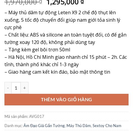
Giá
Giá
1,970,000
1,295,000
₫
₫
dựa trên
đánh giá
gốc
hiện
– Máy thủ dâm tự động Leten X9 2 chế độ thụt lên
là:
tại
xuống, 5 tốc độ chuyển đổi giúp nam giới tỏa sinh lý
1,970,000 ₫.
là:
cực phê
1,295,000 ₫.
– Chất liệu: ABS và silicone an toàn tuyệt đối, có đế gắn
tường xoay 120 độ, không phải dùng tay
– Tặng kèm gel bôi trơn 50ml
– Hà Nội, Hồ Chí Minh giao nhanh chỉ 15 phút – 2h. Các
tỉnh, thành phố khác chỉ 1-3 ngày
– Giao hàng cam kết kín đáo, bảo mật thông tin
Máy Thủ Dâm Leten X9 Tự Động - Giải Tỏa Cực Phê, Đỉnh Cao Khoá
THÊM VÀO GIỎ HÀNG
Mã sản phẩm:
AVG017
Danh mục:
Âm Đạo Giả Gắn Tường
,
Máy Thủ Dâm
,
Sextoy Cho Nam