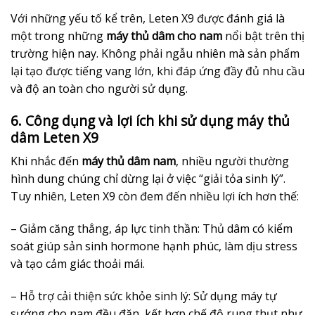
Với những yếu tố kể trên, Leten X9 được đánh giá là
một trong những
máy thủ dâm cho nam
nổi bật trên thị
trường hiện nay. Không phải ngẫu nhiên mà sản phẩm
lại tạo được tiếng vang lớn, khi đáp ứng đầy đủ nhu cầu
và độ an toàn cho người sử dụng.
6. Công dụng và lợi ích khi sử dụng máy thủ
dâm Leten X9
Khi nhắc đến
máy thủ dâm nam
, nhiều người thường
hình dung chúng chỉ dừng lại ở việc “giải tỏa sinh lý”.
Tuy nhiên, Leten X9 còn đem đến nhiều lợi ích hơn thế:
– Giảm căng thẳng, áp lực tinh thần: Thủ dâm có kiểm
soát giúp sản sinh hormone hạnh phúc, làm dịu stress
và tạo cảm giác thoải mái.
– Hỗ trợ cải thiện sức khỏe sinh lý: Sử dụng máy tự
sướng cho nam đều đặn, kết hợp chế độ rung thụt như