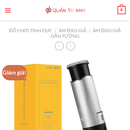
Bỏ
0
qua
nội
dung
ĐỒ CHƠI TÌNH DỤC
/
ÂM ĐẠO GIẢ
/
ÂM ĐẠO GIẢ
GẮN TƯỜNG
Giảm giá!