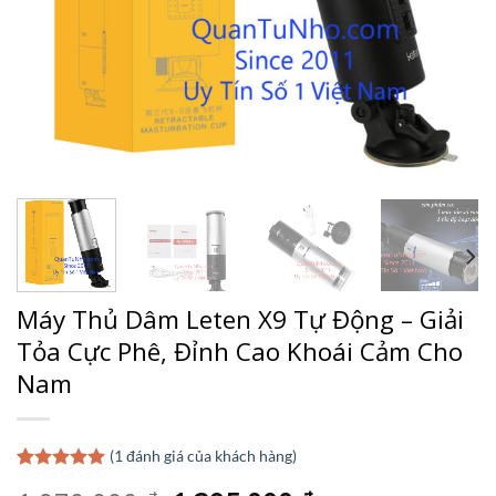
Máy Thủ Dâm Leten X9 Tự Động – Giải
Tỏa Cực Phê, Đỉnh Cao Khoái Cảm Cho
Nam
(
1
đánh giá của khách hàng)
5.00
1
trên 5