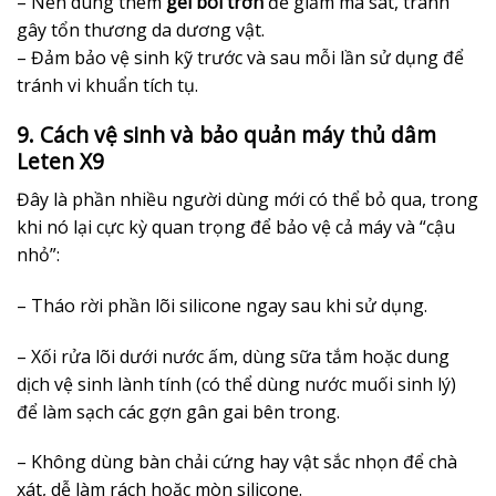
– Nên dùng thêm
gel bôi trơn
để giảm ma sát, tránh
gây tổn thương da dương vật.
– Đảm bảo vệ sinh kỹ trước và sau mỗi lần sử dụng để
tránh vi khuẩn tích tụ.
9. Cách vệ sinh và bảo quản máy thủ dâm
Leten X9
Đây là phần nhiều người dùng mới có thể bỏ qua, trong
khi nó lại cực kỳ quan trọng để bảo vệ cả máy và “cậu
nhỏ”:
– Tháo rời phần lõi silicone ngay sau khi sử dụng.
– Xối rửa lõi dưới nước ấm, dùng sữa tắm hoặc dung
dịch vệ sinh lành tính (có thể dùng nước muối sinh lý)
để làm sạch các gợn gân gai bên trong.
– Không dùng bàn chải cứng hay vật sắc nhọn để chà
xát, dễ làm rách hoặc mòn silicone.