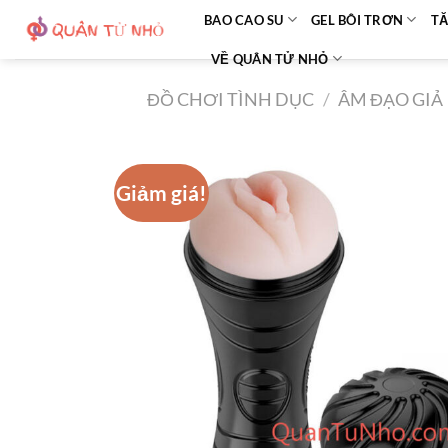
Bỏ
BAO CAO SU
GEL BÔI TRƠN
TĂ
qua
VỀ QUÂN TỬ NHỎ
nội
dung
ĐỒ CHƠI TÌNH DỤC
/
ÂM ĐẠO GIẢ
Giảm giá!