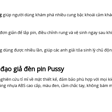
g
giúp người dùng khám phá nhiều cung bậc khoái cảm khá
c đơn giản để lắp pin, điều chỉnh rung và vệ sinh ngay sau kh
g dùng được nhiều lần, giúp các anh giải tỏa sinh lý chủ độ
 đạo giả đèn pin Pussy
hiên cứu tỉ mỉ về mặt thiết kế, đảm bảo phù hợp với mọi kí
bằng nhựa ABS cao cấp, màu đen, cầm chắc tay, không bám m