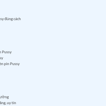
ssy đúng cách
in Pussy
sy
èn pin Pussy
trường
ng, uy tín