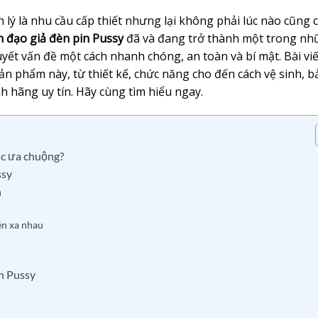
h lý là nhu cầu cấp thiết nhưng lại không phải lúc nào cũng 
 đạo giả đèn pin Pussy
đã và đang trở thành một trong n
uyết vấn đề một cách nhanh chóng, an toàn và bí mật. Bài viế
ản phẩm này, từ thiết kế, chức năng cho đến cách vệ sinh, b
h hãng uy tín. Hãy cùng tìm hiểu ngay.
ược ưa chuộng?
ssy
n
ên xa nhau
in Pussy