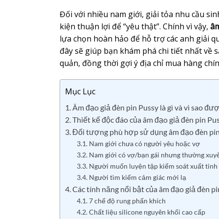
Đối với nhiều nam giới, giải tỏa nhu cầu sin
kiện thuận lợi để “yêu thật”. Chính vì vậy,
âm
lựa chọn hoàn hảo để hỗ trợ các anh giải q
đây sẽ giúp bạn khám phá chi tiết nhất về s
quản, đồng thời gợi ý địa chỉ mua hàng chín
Mục Lục
1. Âm đạo giả đèn pin Pussy là gì và vì sao đ
2. Thiết kế độc đáo của âm đạo giả đèn pin Pu
3. Đối tượng phù hợp sử dụng âm đạo đèn pi
3.1. Nam giới chưa có người yêu hoặc vợ
3.2. Nam giới có vợ/bạn gái nhưng thường xuy
3.3. Người muốn luyện tập kiểm soát xuất tinh
3.4. Người tìm kiếm cảm giác mới lạ
4. Các tính năng nổi bật của âm đạo giả đèn p
4.1. 7 chế độ rung phấn khích
4.2. Chất liệu silicone nguyên khối cao cấp