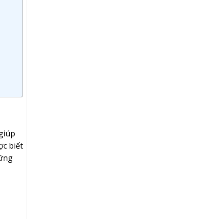
 giúp
ợc biết
hững