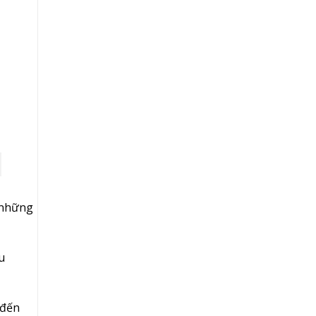
 những
u
 đến