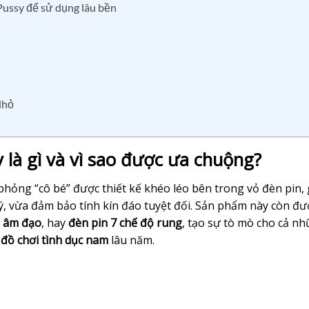
Pussy để sử dụng lâu bền
Nhỏ
 là gì và vì sao được ưa chuộng?
hỏng “cô bé” được thiết kế khéo léo bên trong vỏ đèn pin,
lý, vừa đảm bảo tính kín đáo tuyệt đối. Sản phẩm này còn đư
n âm đạo
, hay
đèn pin 7 chế độ rung
, tạo sự tò mò cho cả n
”
đồ chơi tình dục nam
lâu năm.