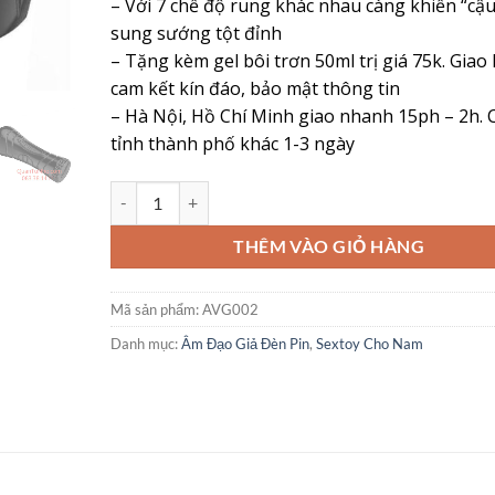
– Với 7 chế độ rung khác nhau càng khiến “cậ
sung sướng tột đỉnh
– Tặng kèm gel bôi trơn 50ml trị giá 75k. Giao
cam kết kín đáo, bảo mật thông tin
– Hà Nội, Hồ Chí Minh giao nhanh 15ph – 2h. 
tỉnh thành phố khác 1-3 ngày
Âm Đạo Giả Đèn Pin Pussy – Bí Kíp Sinh Lý Đỉnh Cao C
THÊM VÀO GIỎ HÀNG
Mã sản phẩm:
AVG002
Danh mục:
Âm Đạo Giả Đèn Pin
,
Sextoy Cho Nam