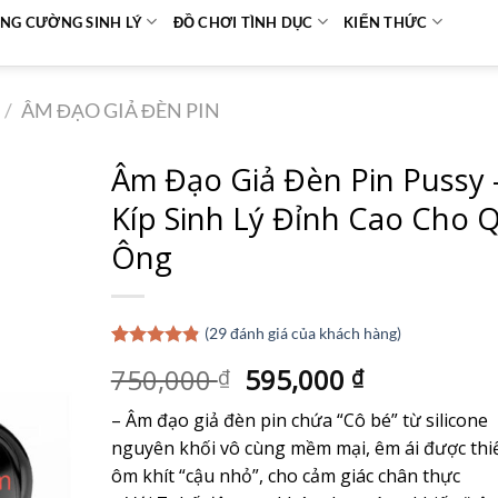
NG CƯỜNG SINH LÝ
ĐỒ CHƠI TÌNH DỤC
KIẾN THỨC
/
ÂM ĐẠO GIẢ ĐÈN PIN
Âm Đạo Giả Đèn Pin Pussy –
Kíp Sinh Lý Đỉnh Cao Cho 
Ông
(
29
đánh giá của khách hàng)
4.86
29
trên 5
Giá
Giá
750,000
595,000
₫
₫
dựa trên
đánh giá
gốc
hiện
– Âm đạo giả đèn pin chứa “Cô bé” từ silicone
là:
tại
nguyên khối vô cùng mềm mại, êm ái được thi
750,000 ₫.
là:
ôm khít “cậu nhỏ”, cho cảm giác chân thực
595,000 ₫.