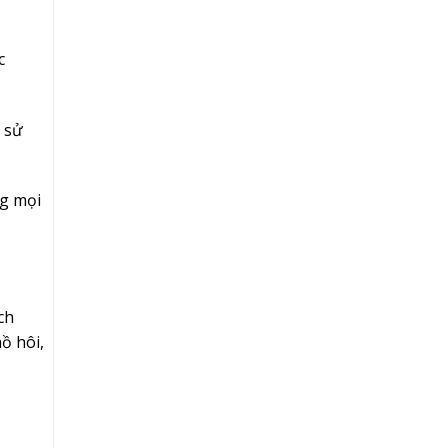
c
i sử
ng mọi
ch
ồ hôi,