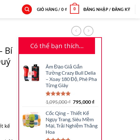
0
GIỎ HÀNG /
0
₫
ĐĂNG NHẬP / ĐĂNG KÝ
Có thể bạn thích…
 Bí
Quý
Âm Đạo Giả Gắn
Tường Crazy Bull Delia
– Xoay 180 Độ, Phê Pha
Từng Giây
5.00
2
trên 5
Giá
Giá
1,095,000
₫
795,000
₫
dựa trên
gốc
hiện
đánh giá
Cốc Qing – Thiết Kế
là:
tại
Ngụy Trang, Siêu Mềm
1,095,000 ₫.
là:
ết kế
Mại, Trải Nghiệm Thăng
795,000 ₫.
Hoa