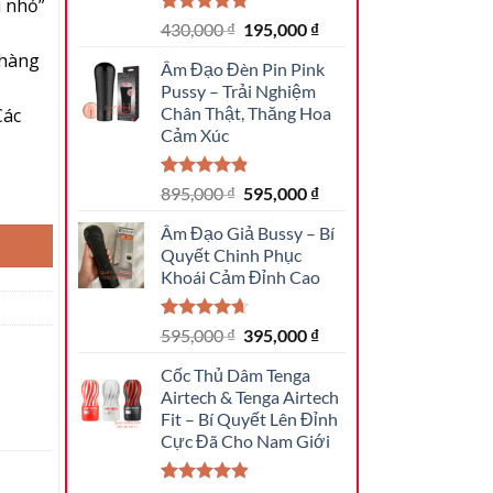
u nhỏ”
4.78
46
trên 5
Giá
Giá
430,000
₫
195,000
₫
dựa trên
gốc
hiện
 hàng
đánh giá
Âm Đạo Đèn Pin Pink
là:
tại
Pussy – Trải Nghiệm
430,000 ₫.
là:
Chân Thật, Thăng Hoa
Các
195,000 ₫.
Cảm Xúc
4.82
22
trên 5
Giá
Giá
ho Quý Ông số lượng
895,000
₫
595,000
₫
dựa trên
gốc
hiện
đánh giá
Âm Đạo Giả Bussy – Bí
là:
tại
Quyết Chinh Phục
895,000 ₫.
là:
Khoái Cảm Đỉnh Cao
595,000 ₫.
4.64
22
trên
Giá
Giá
595,000
₫
395,000
₫
5 dựa trên
gốc
hiện
đánh giá
Cốc Thủ Dâm Tenga
là:
tại
Airtech & Tenga Airtech
595,000 ₫.
là:
Fit – Bí Quyết Lên Đỉnh
395,000 ₫.
Cực Đã Cho Nam Giới