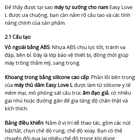
Để thấy được tại sao
máy tự sướng cho nam
Easy Love
L được ưa chuộng, bạn cần nắm rõ cấu tạo và các tính
năng chính của sản phẩm.
2.1 Cấu tạo
Vỏ ngoài bằng ABS
: Nhựa ABS chịu lực tốt, tránh va
đập, bền bỉ. Đây là lớp bảo vệ thiết bị, đồng thời giúp
máy trông thẩm mỹ, sang trọng.
Khoang trong bằng silicone cao cấp
: Phần lõi bên trong
của
máy thủ dâm Easy Love L
được làm từ silicone y tế
mềm mại, mô phỏng sát cấu trúc
âm đạo giả
, có nhiều
gai nhú hoặc đường gân để gia tăng độ chân thật và
kích thích.
Bảng điều khiển
: Nằm ở vị trí dễ thao tác, gồm các nút
bật/tắt, chọn chế độ rung, chế độ xoay. Bạn có thể
chuyển đổi qua lại nhiều chế độ trong khi dùng.