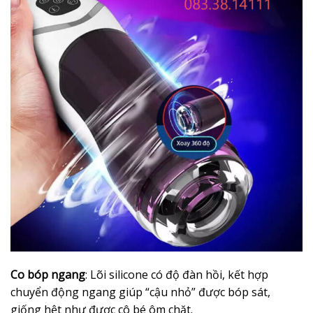
Co bóp ngang
: Lõi silicone có độ đàn hồi, kết hợp
chuyển động ngang giúp “cậu nhỏ” được bóp sát,
giống hệt như được cô bé ôm chặt.