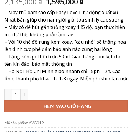
Giá
Giá
2,135,000
1,595,000
₫
₫
dựa trên
đánh giá
gốc
hiện
– Máy thủ dâm cao cấp Easy Love L tự động xuất xứ
là:
tại
Nhật Bản giúp cho nam giới giải tỏa sinh lý cực sướng
2,135,000 ₫.
là:
– Máy có đế hút gắn tường xoay 145 độ, bạn thực hiện
1,595,000 ₫.
mọi tư thế, không phải cầm tay
– Với 10 chế độ rung kèm xoay, “cậu nhỏ” sẽ thăng hoa
lên đỉnh cực phê đảm bảo anh nào cũng hài lòng
– Tặng kèm gel bôi trơn 50ml. Giao hàng cam kết che
tên kín đáo, bảo mật thông tin
– Hà Nội, Hồ Chí Minh giao nhanh chỉ 15ph – 2h. Các
tỉnh, thành phố khác chỉ 1-3 ngày. Miễn phí ship tận nơi
Máy Thủ Dâm Easy Love L – Siêu Phẩm Máy Tự Động “Tự Sướng” Đỉn
THÊM VÀO GIỎ HÀNG
Mã sản phẩm:
AVG019
Danh mục:
Âm Đạo Giả Gắn Tường
,
Máy Thủ Dâm
,
Sextoy Cho Nam