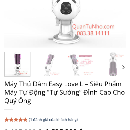
Máy Thủ Dâm Easy Love L – Siêu Phẩm
Máy Tự Động “Tự Sướng” Đỉnh Cao Cho
Quý Ông
(
1
đánh giá của khách hàng)
5.00
1
trên 5