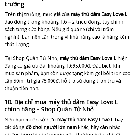
trường
Trên thị trường, mức giá của
máy thủ dâm Easy Love L
dao động trong khoảng 1,6 – 2 triệu đồng, tùy chính
sách từng cửa hàng. Nếu giá quá rẻ (chỉ vài trăm
nghìn), bạn nên cẩn trọng vì khả năng cao là hàng kém
chất lượng.
Tại Shop Quân Tử Nhỏ,
máy thủ dâm Easy Love L
hiện
đang có giá ưu đãi khoảng 1.695.000đ. Đặc biệt, khi
mua sản phẩm, bạn còn được tặng kèm gel bôi trơn cao
cấp 50ml, trị giá 75.000đ, hỗ trợ sử dụng trơn tru và
thuận tiện hơn.
10. Địa chỉ mua máy thủ dâm Easy Love L
chính hãng – Shop Quân Tử Nhỏ
Nếu bạn muốn sở hữu
máy thủ dâm Easy Love L
hay
các dòng
đồ chơi người lớn nam
khác, hãy cân nhắc
những tiêu chí như nguồn gốc, thương hiệu, chế độ