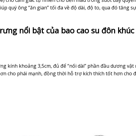
de) cho cảm giác tự nhiên cho đến màu trong suốt đầy quyến
úp quý ông “ăn gian” tối đa về độ dài, độ to, qua đó tăng s
trưng nổi bật của bao cao su đôn khúc
ng kính khoảng 3,5cm, đủ để “nối dài” phần đầu dương vật
hơn cho phái mạnh, đồng thời hỗ trợ kích thích tốt hơn cho đ