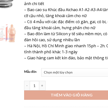
ảnh chi tiết
– Bao cao su Khúc đầu Aichao A1-A2-A3-A4 tăn
cỡ cậu nhỏ, tăng khoái cảm cho nữ
– Có 4 mẫu với các đặc điểm: có gân, gai, có bi,
đầu tăng khoái cảm, hưng phấn cho nữ
– Bao đôn làm từ Silicon y tế siêu mềm mịn, có
đàn hồi cao, sử dụng nhiều lần
– Hà Nội, Hồ Chí Minh giao nhanh 15ph – 2h. 
tỉnh thành phố khác 1-3 ngày
– Giao hàng cam kết kín đáo, bảo mật thông t
Mẫu đôn
Trải Nghiệm Bao Cao Su Đôn Khúc Đầu Aichao A1 – A4
THÊM VÀO GIỎ HÀNG