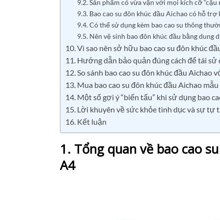
9.2. Sản phẩm có vừa vặn với mọi kích cỡ “cậu
9.3. Bao cao su đôn khúc đầu Aichao có hỗ trợ 
9.4. Có thể sử dụng kèm bao cao su thông thườ
9.5. Nên vệ sinh bao đôn khúc đầu bằng dung dị
10. Vì sao nên sở hữu bao cao su đôn khúc đ
11. Hướng dẫn bảo quản đúng cách để tái sử 
12. So sánh bao cao su đôn khúc đầu Aichao vớ
13. Mua bao cao su đôn khúc đầu Aichao mẫu
14. Một số gợi ý “biến tấu” khi sử dụng bao c
15. Lời khuyên về sức khỏe tình dục và sự tự t
16. Kết luận
1. Tổng quan về bao cao su
A4