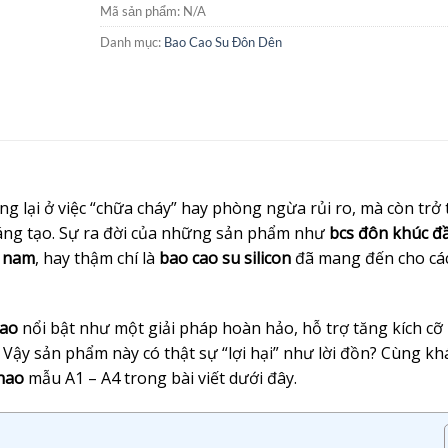
Mã sản phẩm:
N/A
Danh mục:
Bao Cao Su Đôn Dên
ng lại ở việc “chữa cháy” hay phòng ngừa rủi ro, mà còn trở
sáng tạo. Sự ra đời của những sản phẩm như
bcs đôn khúc đ
s nam
, hay thậm chí là
bao cao su silicon
đã mang đến cho cá
hao
nổi bật như một giải pháp hoàn hảo, hỗ trợ tăng kích cỡ
. Vậy sản phẩm này có thật sự “lợi hại” như lời đồn? Cùng k
hao
mẫu A1 – A4 trong bài viết dưới đây.