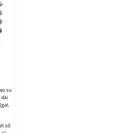
cao su
 dài
(gai,
ới sở