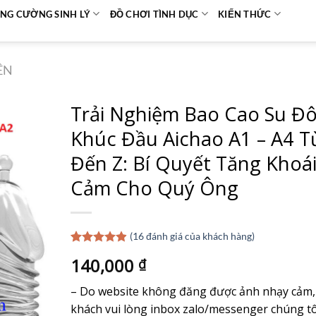
NG CƯỜNG SINH LÝ
ĐỒ CHƠI TÌNH DỤC
KIẾN THỨC
ÊN
Trải Nghiệm Bao Cao Su Đ
Khúc Đầu Aichao A1 – A4 T
Đến Z: Bí Quyết Tăng Khoá
Cảm Cho Quý Ông
(
16
đánh giá của khách hàng)
4.88
16
trên 5
140,000
₫
dựa trên
đánh giá
– Do website không đăng được ảnh nhạy cảm,
khách vui lòng inbox zalo/messenger chúng tô