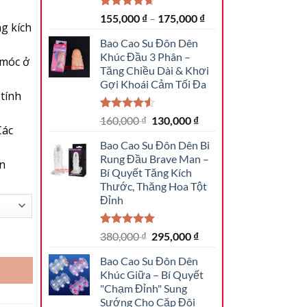
4.69
13
trên
155,000
₫
–
175,000
₫
g kích
5 dựa trên
đánh giá
Bao Cao Su Đôn Dên
Khúc Đầu 3 Phân –
 móc ở
Tăng Chiều Dài & Khơi
Gợi Khoái Cảm Tối Đa
 tính
4.56
16
trên
Giá
Giá
160,000
₫
130,000
₫
Các
5 dựa trên
gốc
hiện
đánh giá
Bao Cao Su Đôn Dên Bi
là:
tại
Rung Đầu Brave Man –
160,000 ₫.
là:
in
Bí Quyết Tăng Kích
130,000 ₫.
Thước, Thăng Hoa Tột
Đỉnh
5.00
3
trên 5
Giá
Giá
380,000
₫
295,000
₫
 Từ A Đến Z: Bí Quyết Tăng Khoái Cảm Cho Quý Ông số lượng
dựa trên
gốc
hiện
đánh giá
Bao Cao Su Đôn Dên
là:
tại
Khúc Giữa – Bí Quyết
380,000 ₫.
là:
"Chạm Đỉnh" Sung
295,000 ₫.
Sướng Cho Cặp Đôi