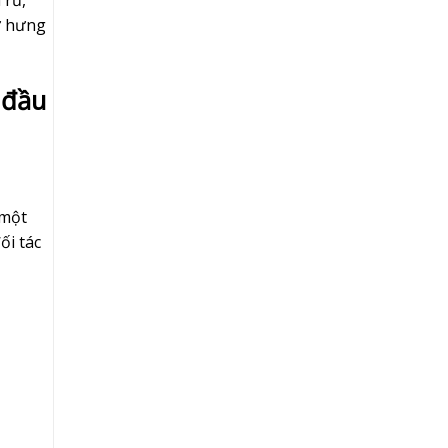
 rũ,
ự hưng
 đầu
 một
ối tác