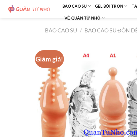
Bỏ
BAO CAO SU
GEL BÔI TRƠN
TĂ
qua
VỀ QUÂN TỬ NHỎ
nội
dung
BAO CAO SU
/
BAO CAO SU ĐÔN D
Giảm giá!