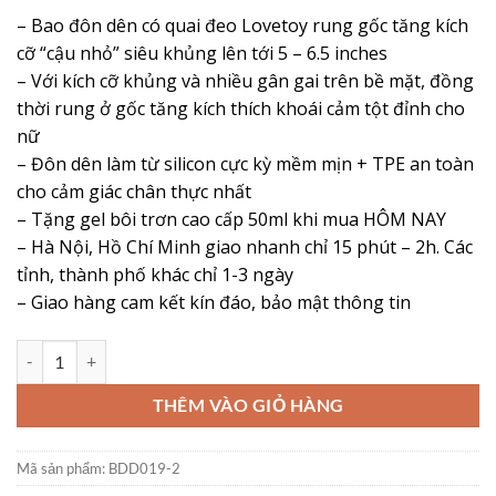
đánh giá
gốc
hiện
– Bao đôn dên có quai đeo Lovetoy rung gốc tăng kích
là:
tại
cỡ “cậu nhỏ” siêu khủng lên tới 5 – 6.5 inches
550,000 ₫.
là:
– Với kích cỡ khủng và nhiều gân gai trên bề mặt, đồng
425,000 ₫.
thời rung ở gốc tăng kích thích khoái cảm tột đỉnh cho
nữ
– Đôn dên làm từ silicon cực kỳ mềm mịn + TPE an toàn
cho cảm giác chân thực nhất
– Tặng gel bôi trơn cao cấp 50ml khi mua HÔM NAY
– Hà Nội, Hồ Chí Minh giao nhanh chỉ 15 phút – 2h. Các
tỉnh, thành phố khác chỉ 1-3 ngày
– Giao hàng cam kết kín đáo, bảo mật thông tin
Bao Cao Su Đôn Dên Có Quai Đeo Lovetoy Rung Gốc 5 – 6.5 Siêu Khủn
THÊM VÀO GIỎ HÀNG
Mã sản phẩm:
BDD019-2