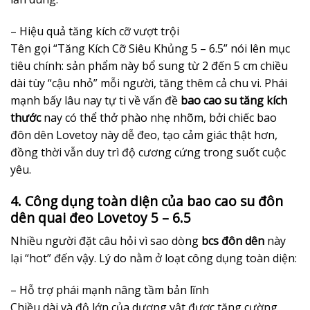
– Hiệu quả tăng kích cỡ vượt trội
Tên gọi “Tăng Kích Cỡ Siêu Khủng 5 – 6.5” nói lên mục
tiêu chính: sản phẩm này bổ sung từ 2 đến 5 cm chiều
dài tùy “cậu nhỏ” mỗi người, tăng thêm cả chu vi. Phái
mạnh bấy lâu nay tự ti về vấn đề
bao cao su tăng kích
thước
nay có thể thở phào nhẹ nhõm, bởi chiếc bao
đôn dên Lovetoy này dễ đeo, tạo cảm giác thật hơn,
đồng thời vẫn duy trì độ cương cứng trong suốt cuộc
yêu.
4. Công dụng toàn diện của bao cao su đôn
dên quai đeo Lovetoy 5 – 6.5
Nhiều người đặt câu hỏi vì sao dòng
bcs đôn dên
này
lại “hot” đến vậy. Lý do nằm ở loạt công dụng toàn diện:
– Hỗ trợ phái mạnh nâng tầm bản lĩnh
Chiều dài và độ lớn của dương vật được tăng cường