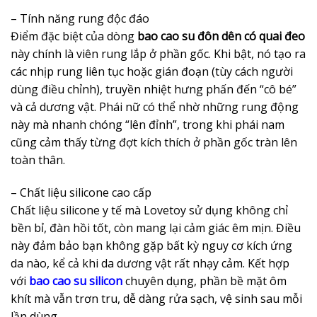
– Tính năng rung độc đáo
Điểm đặc biệt của dòng
bao cao su đôn dên có quai đeo
này chính là viên rung lắp ở phần gốc. Khi bật, nó tạo ra
các nhịp rung liên tục hoặc gián đoạn (tùy cách người
dùng điều chỉnh), truyền nhiệt hưng phấn đến “cô bé”
và cả dương vật. Phái nữ có thể nhờ những rung động
này mà nhanh chóng “lên đỉnh”, trong khi phái nam
cũng cảm thấy từng đợt kích thích ở phần gốc tràn lên
toàn thân.
– Chất liệu silicone cao cấp
Chất liệu silicone y tế mà Lovetoy sử dụng không chỉ
bền bỉ, đàn hồi tốt, còn mang lại cảm giác êm mịn. Điều
này đảm bảo bạn không gặp bất kỳ nguy cơ kích ứng
da nào, kể cả khi da dương vật rất nhạy cảm. Kết hợp
với
bao cao su silicon
chuyên dụng, phần bề mặt ôm
khít mà vẫn trơn tru, dễ dàng rửa sạch, vệ sinh sau mỗi
lần dùng.