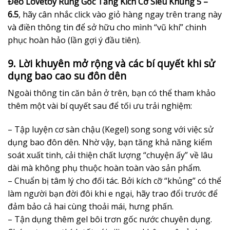
Đeo Lovetoy Rung Gốc Tăng Kích Cỡ Siêu Khủng 5 –
6.5
, hãy cân nhắc click vào giỏ hàng ngay trên trang này
và điền thông tin để sở hữu cho mình “vũ khí” chinh
phục hoàn hảo (lần gợi ý đầu tiên).
9. Lời khuyên
mở rộng và các bí quyết khi sử
dụng bao cao su đôn dên
Ngoài thông tin căn bản ở trên, bạn có thể tham khảo
thêm một vài bí quyết sau để tối ưu trải nghiệm:
– Tập luyện cơ sàn chậu (Kegel) song song với việc sử
dụng bao đôn dên. Nhờ vậy, bạn tăng khả năng kiểm
soát xuất tinh, cải thiện chất lượng “chuyện ấy” về lâu
dài mà không phụ thuộc hoàn toàn vào sản phẩm.
– Chuẩn bị tâm lý cho đối tác. Bởi kích cỡ “khủng” có thể
làm người bạn đời đôi khi e ngại, hãy trao đổi trước để
đảm bảo cả hai cùng thoải mái, hưng phấn.
– Tận dụng thêm gel bôi trơn gốc nước chuyên dụng.