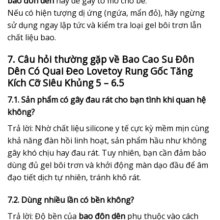
bao đôn dên
này dễ gây tò mò cho bé.
Nếu có hiện tượng dị ứng (ngứa, mẩn đỏ), hãy ngừng
sử dụng ngay lập tức và kiểm tra loại gel bôi trơn lẫn
chất liệu bao.
7. Câu hỏi thường gặp về Bao Cao Su Đôn
Dên Có Quai Đeo Lovetoy Rung Gốc Tăng
Kích Cỡ Siêu Khủng 5 – 6.5
7.1. Sản phẩm có gây đau rát cho bạn tình khi quan hệ
không?
Trả lời: Nhờ chất liệu silicone y tế cực kỳ mềm mịn cùng
khả năng đàn hồi linh hoạt, sản phẩm hầu như không
gây khó chịu hay đau rát. Tuy nhiên, bạn cần đảm bảo
dùng đủ gel bôi trơn và khởi động màn dạo đầu để âm
đạo tiết dịch tự nhiên, tránh khô rát.
7.2. Dùng nhiều lần có bền không?
Trả lời: Độ bền của
bao đôn dên
phụ thuộc vào cách