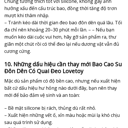
Chúng tương thích tốt với silicone, không gây ảnh
hưởng xấu đến cấu trúc bao, đồng thời tăng độ trơn
mượt khi thâm nhập.
– Tránh kéo dài thời gian đeo bao đôn dên quá lâu. Tối
đa chỉ nên khoảng 20–30 phút mỗi lần. – – Nếu bạn
muốn kéo dài cuộc vui hơn, hãy gỡ sản phẩm ra, thư
giãn một chút rồi có thể đeo lại nếu dương vật vẫn đủ
cương cứng.
10. Những dấu hiệu cần thay mới Bao Cao Su
Đôn Dên Có Quai Đeo Lovetoy
Mặc dù sản phẩm có độ bền cao, nhưng nếu xuất hiện
bất cứ dấu hiệu hư hỏng nào dưới đây, bạn nên thay
mới để bảo đảm vệ sinh và an toàn:
– Bề mặt silicone bị rách, thủng dù rất nhỏ.
– Xuất hiện những vết ố, xỉn màu hoặc mùi lạ khó chịu
sau quá trình sử dụng.