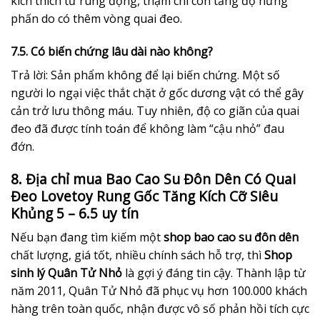
kích thích từ rung động, thậm chí còn tăng độ hưng
phấn do có thêm vòng quai đeo.
7.5. Có biến chứng lâu dài nào không?
Trả lời: Sản phẩm không để lại biến chứng. Một số
người lo ngại việc thắt chặt ở gốc dương vật có thể gây
cản trở lưu thông máu. Tuy nhiên, độ co giãn của quai
đeo đã được tính toán để không làm “cậu nhỏ” đau
đớn.
8. Địa chỉ mua Bao Cao Su Đôn Dên Có Quai
Đeo Lovetoy Rung Gốc Tăng Kích Cỡ Siêu
Khủng 5 – 6.5 uy tín
Nếu bạn đang tìm kiếm một
shop bao cao su đôn dên
chất lượng, giá tốt, nhiều chính sách hỗ trợ, thì
Shop
sinh lý Quân Tử Nhỏ
là gợi ý đáng tin cậy. Thành lập từ
năm 2011, Quân Tử Nhỏ đã phục vụ hơn 100.000 khách
hàng trên toàn quốc, nhận được vô số phản hồi tích cực