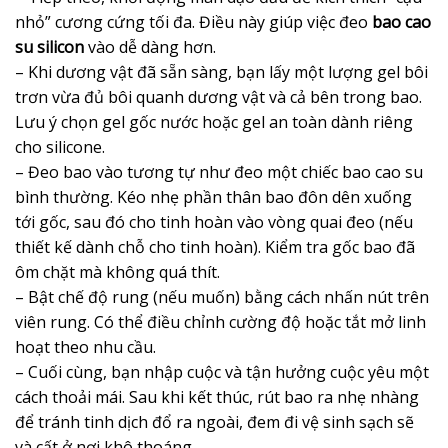
nhỏ” cương cứng tối đa. Điều này giúp việc đeo
bao cao
su silicon
vào dễ dàng hơn.
– Khi dương vật đã sẵn sàng, bạn lấy một lượng gel bôi
trơn vừa đủ bôi quanh dương vật và cả bên trong bao.
Lưu ý chọn gel gốc nước hoặc gel an toàn dành riêng
cho silicone.
– Đeo bao vào tương tự như đeo một chiếc bao cao su
bình thường. Kéo nhẹ phần thân bao đôn dên xuống
tới gốc, sau đó cho tinh hoàn vào vòng quai đeo (nếu
thiết kế dành chỗ cho tinh hoàn). Kiểm tra gốc bao đã
ôm chặt mà không quá thít.
– Bật chế độ rung (nếu muốn) bằng cách nhấn nút trên
viên rung. Có thể điều chỉnh cường độ hoặc tắt mở linh
hoạt theo nhu cầu.
– Cuối cùng, bạn nhập cuộc và tận hưởng cuộc yêu một
cách thoải mái. Sau khi kết thúc, rút bao ra nhẹ nhàng
để tránh tinh dịch đổ ra ngoài, đem đi vệ sinh sạch sẽ
và cất ở nơi khô thoáng.