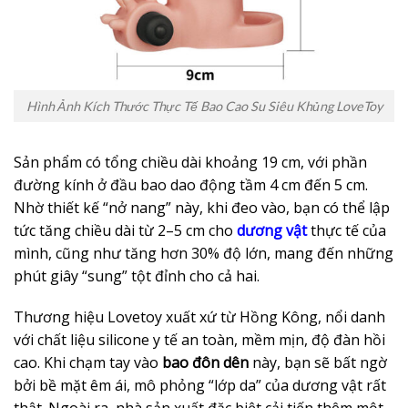
Hình Ảnh Kích Thước Thực Tế Bao Cao Su Siêu Khủng LoveToy
Sản phẩm có tổng chiều dài khoảng 19 cm, với phần
đường kính ở đầu bao dao động tầm 4 cm đến 5 cm.
Nhờ thiết kế “nở nang” này, khi đeo vào, bạn có thể lập
tức tăng chiều dài từ 2–5 cm cho
dương vật
thực tế của
mình, cũng như tăng hơn 30% độ lớn, mang đến những
phút giây “sung” tột đỉnh cho cả hai.
Thương hiệu Lovetoy xuất xứ từ Hồng Kông, nổi danh
với chất liệu silicone y tế an toàn, mềm mịn, độ đàn hồi
cao. Khi chạm tay vào
bao đôn dên
này, bạn sẽ bất ngờ
bởi bề mặt êm ái, mô phỏng “lớp da” của dương vật rất