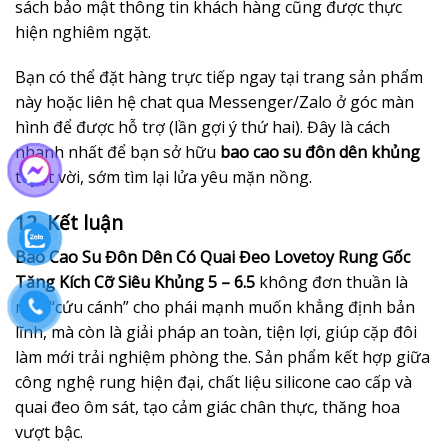
sách bảo mật thông tin khách hàng cũng được thực
hiện nghiêm ngặt.
Bạn có thể đặt hàng trực tiếp ngay tại trang sản phẩm
này hoặc liên hệ chat qua Messenger/Zalo ở góc màn
hình để được hỗ trợ (lần gợi ý thứ hai). Đây là cách
nhanh nhất để bạn sở hữu
bao cao su đôn dên khủng
tuyệt vời, sớm tìm lại lửa yêu mặn nồng.
12. Kết luận
Bao Cao Su Đôn Dên Có Quai Đeo Lovetoy Rung Gốc
Tăng Kích Cỡ Siêu Khủng 5 – 6.5
không đơn thuần là
một “cứu cánh” cho phái mạnh muốn khẳng định bản
lĩnh, mà còn là giải pháp an toàn, tiện lợi, giúp cặp đôi
làm mới trải nghiệm phòng the. Sản phẩm kết hợp giữa
công nghệ rung hiện đại, chất liệu silicone cao cấp và
quai đeo ôm sát, tạo cảm giác chân thực, thăng hoa
vượt bậc.