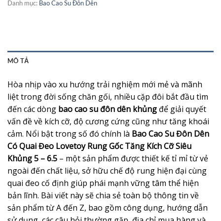
Danh mục:
Bao Cao Su Đôn Dên
MÔ TẢ
Hòa nhịp vào xu hướng trải nghiệm mới mẻ và mãnh
liệt trong đời sống chăn gối, nhiều cặp đôi bắt đầu tìm
đến các dòng
bao cao su đôn dên khủng
để giải quyết
vấn đề về kích cỡ, độ cương cứng cũng như tăng khoái
cảm. Nổi bật trong số đó chính là
Bao Cao Su Đôn Dên
Có Quai Đeo Lovetoy Rung Gốc Tăng Kích Cỡ Siêu
Khủng 5 – 6.5
– một sản phẩm được thiết kế tỉ mỉ từ vẻ
ngoài đến chất liệu, sở hữu chế độ rung hiện đại cùng
quai đeo cố định giúp phái mạnh vững tâm thể hiện
bản lĩnh. Bài viết này sẽ chia sẻ toàn bộ thông tin về
sản phẩm từ A đến Z, bao gồm công dụng, hướng dẫn
sử dụng, các câu hỏi thường gặp, địa chỉ mua hàng và