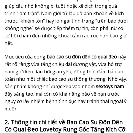
giúp cậu nhỏ không bị tuột hoặc xê dịch trong quá
trình “lâm trận”. Nam giới từ lâu đã băn khoăn về kích
thước “khiêm tốn” hay lo ngại tình trạng “trên bảo dưới
không nghe” sẽ được tiếp thêm tự tin, còn phái nữ có
cơ hội chạm đến những khoái cảm rạo rực hơn bao giờ
hết.
Mục tiêu của dòng
bao cao su đôn dên có quai đeo
này
rất rõ ràng: vừa tăng chiều dài dương vật, vừa hỗ trợ
nam giới kéo dài thời gian yêu, đồng thời đảm bảo an
toàn như một chiếc bao cao su thông thường. Nhờ vậy,
sản phẩm không chỉ được xếp vào nhóm
sextoys nam
đầy sáng tạo, mà còn có khả năng bảo vệ bạn trước
nguy cơ lây nhiễm bệnh tình dục hay tránh thai ngoài ý
muốn.
2. Thông tin chi tiết về Bao Cao Su Đôn Dên
Có Quai Đeo Lovetoy Rung Gốc Tăng Kích Cỡ