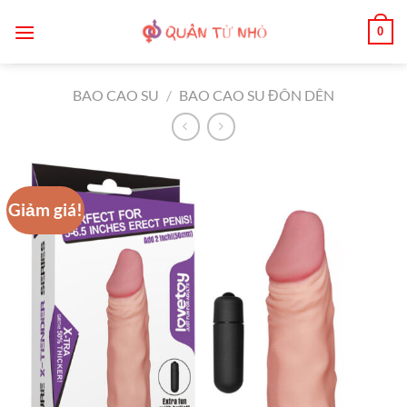
Bỏ
0
qua
nội
dung
BAO CAO SU
/
BAO CAO SU ĐÔN DÊN
Giảm giá!