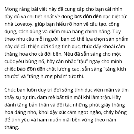
Mong rằng bài viết này đã cung cấp cho bạn cái nhìn
đầy đủ và chi tiết nhất về dòng
bcs đôn dên
đặc biệt từ
nhà Lovetoy, giúp bạn hiểu rõ hơn về cấu tạo, công
dụng, cách dùng và điểm mua hàng chính hãng. Tùy
theo nhu cầu mỗi người, bạn có thể lựa chọn sản phẩm
này để cải thiện đời sống tình dục, thúc đẩy khoái cảm
thăng hoa cho cả đôi bên. Nếu đã sẵn sàng cho một
cuộc yêu bùng nổ, hãy cân nhắc “tậu” ngay cho mình
chiếc
bao đôn dên
chất lượng cao, sẵn sàng “tăng kích
thước” và “tăng hưng phấn” tức thì.
Chúc bạn luôn duy trì đời sống tình dục viên mãn và tìm
thấy sự tự tin, đam mê bất tận mỗi khi lâm trận. Hãy
dành tặng bản thân và đối tác những phút giây thăng
hoa đáng nhớ, khơi dậy xúc cảm ngọt ngào, cháy bỏng
để tình yêu và ham muốn mãi bền vững theo năm
tháng.