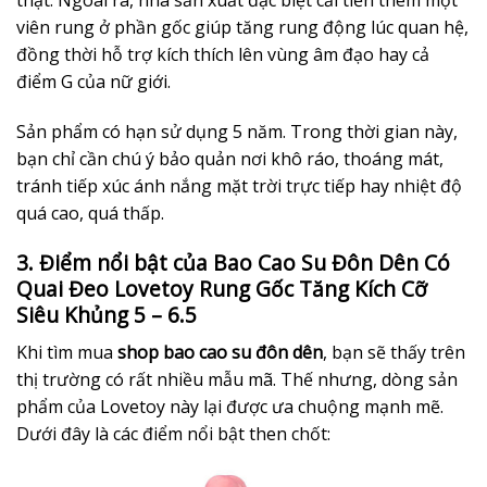
thật. Ngoài ra, nhà sản xuất đặc biệt cải tiến thêm một
viên rung ở phần gốc giúp tăng rung động lúc quan hệ,
đồng thời hỗ trợ kích thích lên vùng âm đạo hay cả
điểm G của nữ giới.
Sản phẩm có hạn sử dụng 5 năm. Trong thời gian này,
bạn chỉ cần chú ý bảo quản nơi khô ráo, thoáng mát,
tránh tiếp xúc ánh nắng mặt trời trực tiếp hay nhiệt độ
quá cao, quá thấp.
3. Điểm nổi bật của Bao Cao Su Đôn Dên Có
Quai Đeo Lovetoy Rung Gốc Tăng Kích Cỡ
Siêu Khủng 5 – 6.5
Khi tìm mua
shop bao cao su đôn dên
, bạn sẽ thấy trên
thị trường có rất nhiều mẫu mã. Thế nhưng, dòng sản
phẩm của Lovetoy này lại được ưa chuộng mạnh mẽ.
Dưới đây là các điểm nổi bật then chốt: