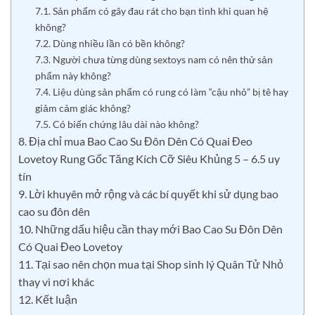
7.1. Sản phẩm có gây đau rát cho bạn tình khi quan hệ
không?
7.2. Dùng nhiều lần có bền không?
7.3. Người chưa từng dùng sextoys nam có nên thử sản
phẩm này không?
7.4. Liệu dùng sản phẩm có rung có làm “cậu nhỏ” bị tê hay
giảm cảm giác không?
7.5. Có biến chứng lâu dài nào không?
8. Địa chỉ mua Bao Cao Su Đôn Dên Có Quai Đeo
Lovetoy Rung Gốc Tăng Kích Cỡ Siêu Khủng 5 – 6.5 uy
tín
9. Lời khuyên mở rộng và các bí quyết khi sử dụng bao
cao su đôn dên
10. Những dấu hiệu cần thay mới Bao Cao Su Đôn Dên
Có Quai Đeo Lovetoy
11. Tại sao nên chọn mua tại Shop sinh lý Quân Tử Nhỏ
thay vì nơi khác
12. Kết luận