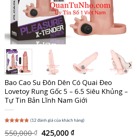
Bao Cao Su Đôn Dên Có Quai Đeo
Lovetoy Rung Gốc 5 – 6.5 Siêu Khủng –
Tự Tin Bản Lĩnh Nam Giới
(
12
đánh giá của khách hàng)
4.83
12
trên 5
Giá
Giá
550,000
425,000
₫
₫
dựa trên