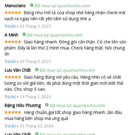
Manucians
Đã mua tại quantunho.com
Đúng như mô tả của shop nhé hàng nhận check mã
vạch ra ngay nên rất yên tâm sử dụng nhé ạ
Được xếp
hạng
5
5
sao
Trả lời
•
29 Tháng 3, 2025
A Minh
Đã mua tại quantunho.com
Giao hàng nhanh. Đóng gói cẩn thận. Có che tên sản
phẩm. Đây là lần thứ 2 mình mua. Check hàng thật. Nói chung
Được xếp
hạng
5
5
ổn
sao
Trả lời
•
19 Tháng 3, 2025
Lưu Văn Chất
Đã mua tại quantunho.com
Giao hàng đúng với yêu cầu. Hàng nhìn có vẻ chất
lượng so với giá tiền, dù phải dùng một thời gian mới biết thế
Được xếp
hạng
5
5
nào. Cho shop 5 sao.
sao
Trả lời
•
14 Tháng 1, 2025
Đặng Hữu Phương
Đã mua tại quantunho.com
Hàng chuẩn,giá tốt,shop giao hàng nhanh ,lần đầu
mua hàng bên shop mà ưng quá
Được xếp
hạng
5
5
sao
Trả lời
•
31 Tháng 10, 2024
Lưu Văn Chất
Đã mua tại quantunho.com