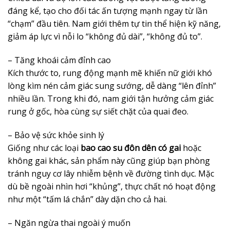
đáng kể, tạo cho đối tác ấn tượng mạnh ngay từ lần
“chạm” đầu tiên. Nam giới thêm tự tin thể hiện kỹ năng,
giảm áp lực vì nỗi lo “không đủ dài”, “không đủ to”.
– Tăng khoái cảm đỉnh cao
Kích thước to, rung động mạnh mẽ khiến nữ giới khó
lòng kìm nén cảm giác sung sướng, dễ dàng “lên đỉnh”
nhiều lần. Trong khi đó, nam giới tận hưởng cảm giác
rung ở gốc, hòa cùng sự siết chặt của quai đeo.
– Bảo vệ sức khỏe sinh lý
Giống như các loại
bao cao su đôn dên có gai
hoặc
không gai khác, sản phẩm này cũng giúp bạn phòng
tránh nguy cơ lây nhiễm bệnh về đường tình dục. Mặc
dù bề ngoài nhìn hơi “khủng”, thực chất nó hoạt động
như một “tấm lá chắn” dày dặn cho cả hai.
– Ngăn ngừa thai ngoài ý muốn