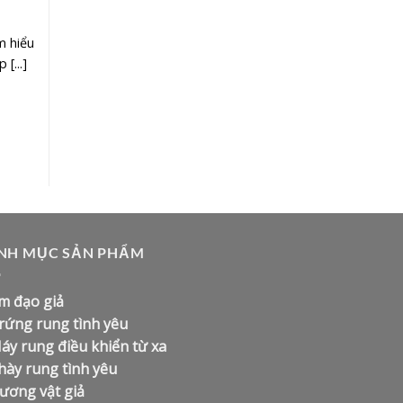
m hiểu
[...]
NH MỤC SẢN PHẨM
m đạo giả
rứng rung tình yêu
áy rung điều khiển từ xa
hày rung tình yêu
ương vật giả