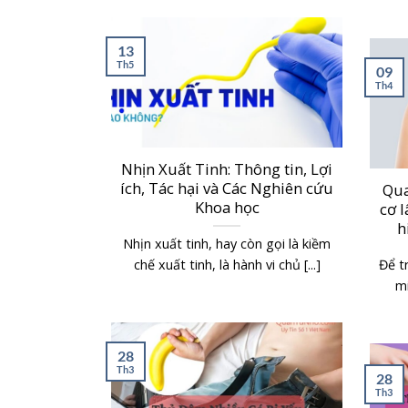
13
Th5
09
Th4
Nhịn Xuất Tinh: Thông tin, Lợi
ích, Tác hại và Các Nghiên cứu
Qua
Khoa học
cơ l
h
Nhịn xuất tinh, hay còn gọi là kiềm
chế xuất tinh, là hành vi chủ [...]
Để t
mi
28
Th3
28
Th3