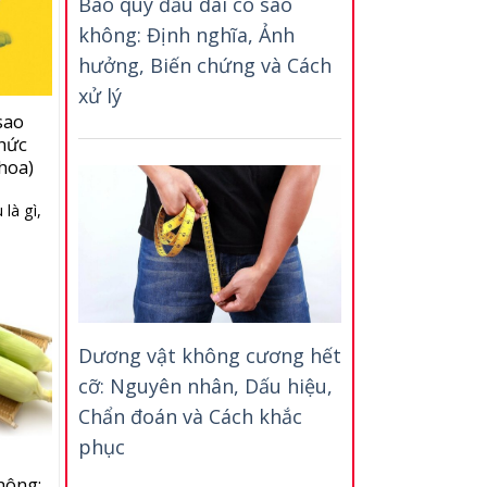
Bao quy đầu dài có sao
không: Định nghĩa, Ảnh
hưởng, Biến chứng và Cách
xử lý
sao
Chức
hoa)
là gì,
Dương vật không cương hết
cỡ: Nguyên nhân, Dấu hiệu,
Chẩn đoán và Cách khắc
phục
hông: