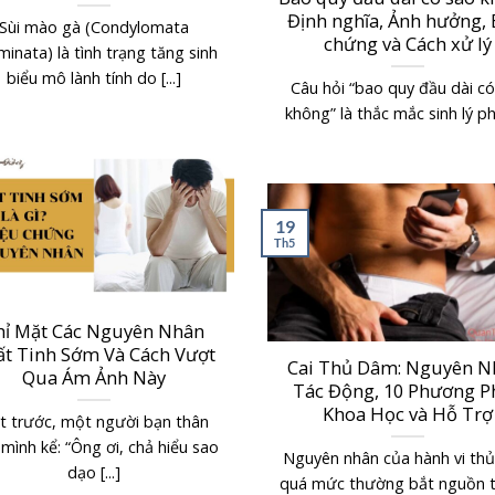
Định nghĩa, Ảnh hưởng, 
Sùi mào gà (Condylomata
chứng và Cách xử lý
inata) là tình trạng tăng sinh
biểu mô lành tính do [...]
Câu hỏi “bao quy đầu dài c
không” là thắc mắc sinh lý phổ
19
Th5
hỉ Mặt Các Nguyên Nhân
ất Tinh Sớm Và Cách Vượt
Cai Thủ Dâm: Nguyên N
Qua Ám Ảnh Này
Tác Động, 10 Phương P
Khoa Học và Hỗ Trợ
t trước, một người bạn thân
mình kể: “Ông ơi, chả hiểu sao
Nguyên nhân của hành vi th
dạo [...]
quá mức thường bắt nguồn t