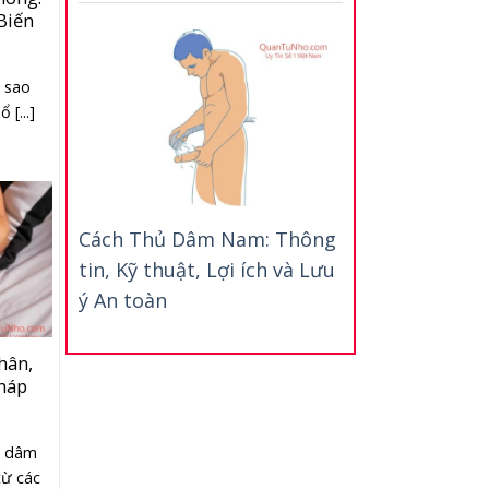
Biến
ó sao
 [...]
Cách Thủ Dâm Nam: Thông
tin, Kỹ thuật, Lợi ích và Lưu
ý An toàn
hân,
háp
ủ dâm
ừ các