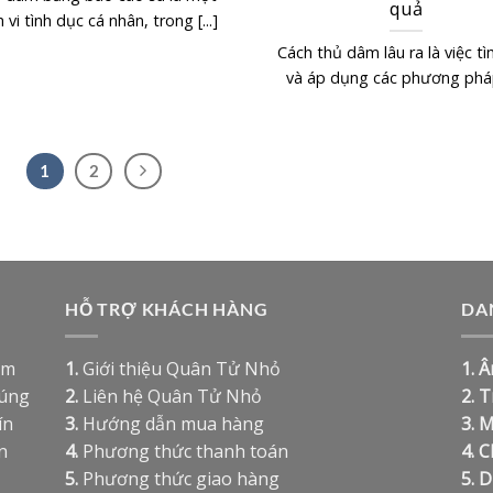
quả
 vi tình dục cá nhân, trong [...]
Cách thủ dâm lâu ra là việc tì
và áp dụng các phương pháp 
1
2
HỖ TRỢ KHÁCH HÀNG
DA
ệm
1.
Giới thiệu Quân Tử Nhỏ
1.
Â
húng
2.
Liên hệ Quân Tử Nhỏ
2.
T
ín
3.
Hướng dẫn mua hàng
3.
M
n
4.
Phương thức thanh toán
4.
C
5.
Phương thức giao hàng
5.
D