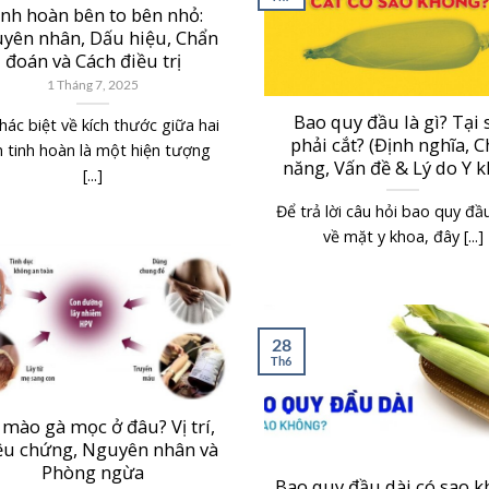
inh hoàn bên to bên nhỏ:
yên nhân, Dấu hiệu, Chẩn
đoán và Cách điều trị
1 Tháng 7, 2025
Bao quy đầu là gì? Tại 
hác biệt về kích thước giữa hai
phải cắt? (Định nghĩa, 
 tinh hoàn là một hiện tượng
năng, Vấn đề & Lý do Y k
[...]
Để trả lời câu hỏi bao quy đầu 
về mặt y khoa, đây [...]
28
Th6
 mào gà mọc ở đâu? Vị trí,
ệu chứng, Nguyên nhân và
Phòng ngừa
Bao quy đầu dài có sao k