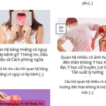
yếu [...]
09
Th4
n hệ bằng miệng có nguy
ây bệnh gì? Thông tin, Dấu
Quan hệ nhiều có ảnh h
iệu và Cách phòng ngừa
đến thận không: Y học 
đại, Y học cổ truyền, Lợi 
rả lời cho câu hỏi quan hệ bằng
Tần suất lý tưởng
ệng có nguy cơ lây bệnh [...]
Câu hỏi quan hệ nhiều có 
hưởng đến thận không là mộ
mắc [...]