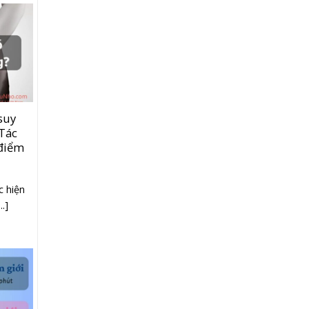
suy
 Tác
 điểm
c hiện
.]