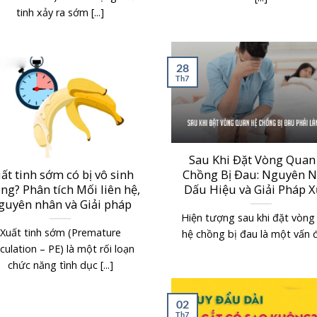
tinh xảy ra sớm [...]
28
Th7
Sau Khi Đặt Vòng Quan
ất tinh sớm có bị vô sinh
Chồng Bị Đau: Nguyên N
ng? Phân tích Mối liên hệ,
Dấu Hiệu và Giải Pháp X
guyên nhân và Giải pháp
Hiện tượng sau khi đặt vòng
Xuất tinh sớm (Premature
hệ chồng bị đau là một vấn đề
culation – PE) là một rối loạn
chức năng tình dục [...]
02
Th7