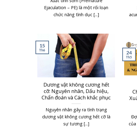
Xuất tinh sớm (Premature
Ejaculation – PE) là một rối loạn
chức năng tình dục [...]
acum
15
Th6
24
Th5
Dương vật không cương hết
cỡ: Nguyên nhân, Dấu hiệu,
C
Chẩn đoán và Cách khắc phục
Xu
Nguyên nhân gây ra tình trạng
dương vật không cương hết cỡ là
Đợ
sự tương [...]
của 