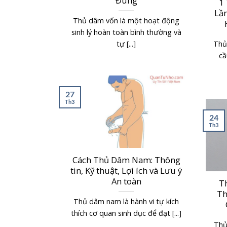
Đúng
1
Lần
Thủ dâm vốn là một hoạt động
sinh lý hoàn toàn bình thường và
tự [...]
Thủ
cầ
27
Th3
24
Th3
Cách Thủ Dâm Nam: Thông
tin, Kỹ thuật, Lợi ích và Lưu ý
An toàn
T
Th
Thủ dâm nam là hành vi tự kích
thích cơ quan sinh dục để đạt [...]
Thủ