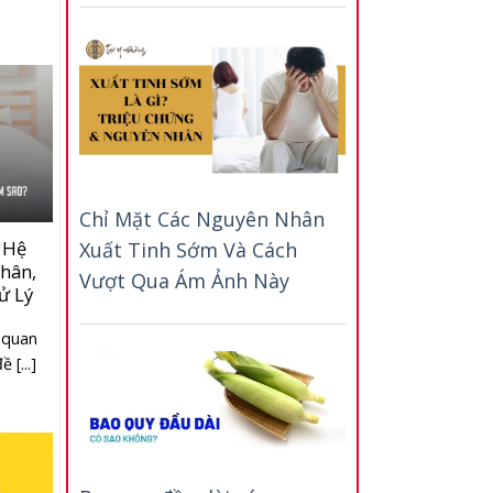
Chỉ Mặt Các Nguyên Nhân
 Hệ
Xuất Tinh Sớm Và Cách
hân,
Vượt Qua Ám Ảnh Này
ử Lý
 quan
 [...]