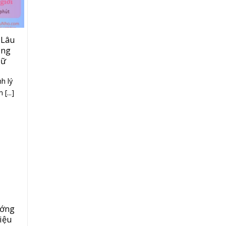
 Lâu
ăng
Nữ
h lý
[...]
ướng
hiệu