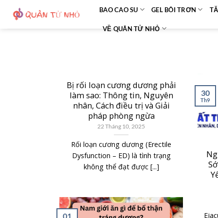
Bỏ
BAO CAO SU
GEL BÔI TRƠN
TĂ
qua
VỀ QUÂN TỬ NHỎ
nội
dung
Bị rối loạn cương dương phải
30
làm sao: Thông tin, Nguyên
Th9
nhân, Cách điều trị và Giải
pháp phòng ngừa
22 Tháng 10, 2025
Rối loạn cương dương (Erectile
Ng
Dysfunction – ED) là tình trạng
Sớ
không thể đạt được [...]
Y
Ejac
01