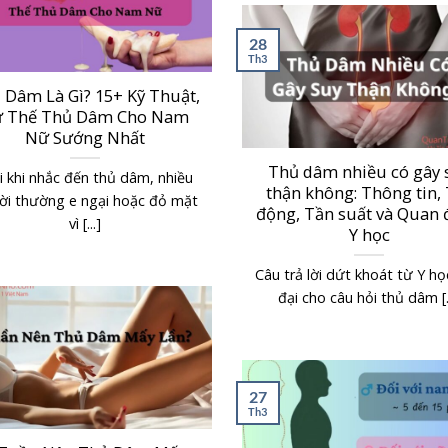
28
Th3
 Dâm Là Gì? 15+ Kỹ Thuật,
 Thế Thủ Dâm Cho Nam
Nữ Sướng Nhất
Thủ dâm nhiều có gây 
 khi nhắc đến thủ dâm, nhiều
thận không: Thông tin,
ời thường e ngại hoặc đỏ mặt
động, Tần suất và Quan
vì [...]
Y học
Câu trả lời dứt khoát từ Y họ
đại cho câu hỏi thủ dâm [..
27
Th3