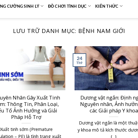
NG CƯỜNG SINH LÝ
ĐỒ CHƠI TÌNH DỤC
KIẾN THỨC
LƯU TRỮ DANH MỤC:
BỆNH NAM GIỚI
24
Th9
uyên Nhân Gây Xuất Tinh
Dương vật ngắn: Định ng
m: Thông Tin, Phân Loại,
Nguyên nhân, Ảnh hưởn
ếu Tố Ảnh Hưởng và Giải
các Giải pháp Y khoa
Pháp Hỗ Trợ
Dương vật ngắn là một thuậ
Xuất tinh sớm (Premature
y khoa mô tả kích thước dươ
ulation – PE) là tình trạng xuất
[...]