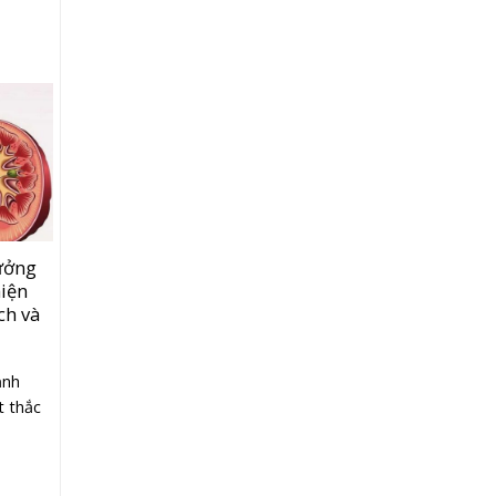
ưởng
hiện
ích và
ảnh
t thắc