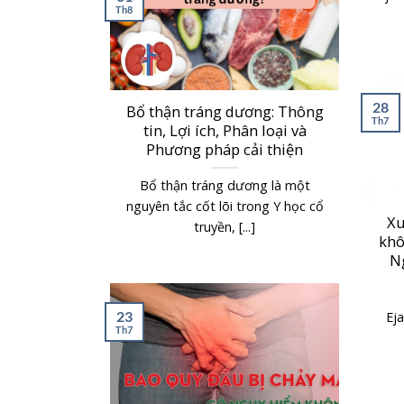
Th8
28
Bổ thận tráng dương: Thông
Th7
tin, Lợi ích, Phân loại và
Phương pháp cải thiện
Bổ thận tráng dương là một
nguyên tắc cốt lõi trong Y học cổ
Xu
truyền, [...]
khô
N
23
Eja
Th7