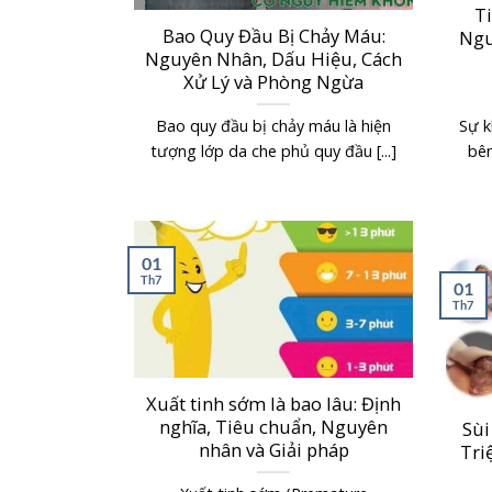
T
Bao Quy Đầu Bị Chảy Máu:
Ngu
Nguyên Nhân, Dấu Hiệu, Cách
Xử Lý và Phòng Ngừa
Bao quy đầu bị chảy máu là hiện
Sự k
tượng lớp da che phủ quy đầu [...]
bên
01
Th7
01
Th7
Xuất tinh sớm là bao lâu: Định
nghĩa, Tiêu chuẩn, Nguyên
Sùi
nhân và Giải pháp
Tri