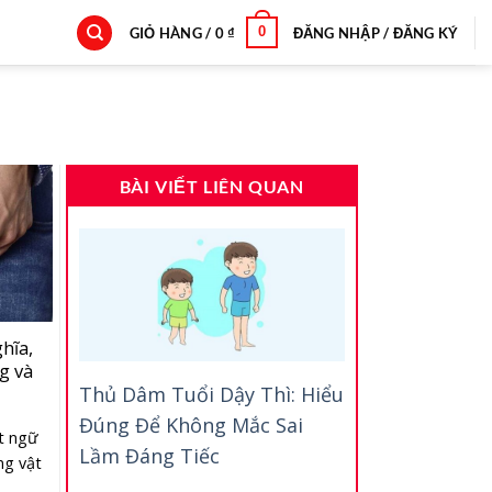
0
GIỎ HÀNG /
0
₫
ĐĂNG NHẬP / ĐĂNG KÝ
BÀI VIẾT LIÊN QUAN
hĩa,
g và
Thủ Dâm Tuổi Dậy Thì: Hiểu
Đúng Để Không Mắc Sai
t ngữ
Lầm Đáng Tiếc
ng vật