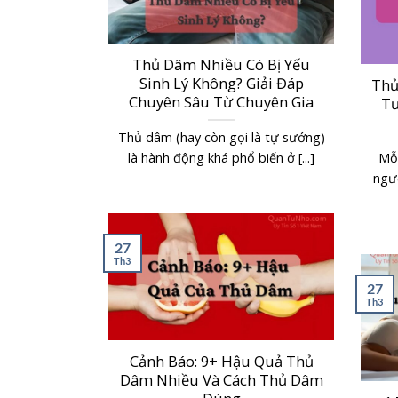
Thủ Dâm Nhiều Có Bị Yếu
Sinh Lý Không? Giải Đáp
Thủ
Chuyên Sâu Từ Chuyên Gia
Tư
Thủ dâm (hay còn gọi là tự sướng)
là hành động khá phổ biến ở [...]
Mỗi
ngư
27
Th3
27
Th3
Cảnh Báo: 9+ Hậu Quả Thủ
Dâm Nhiều Và Cách Thủ Dâm