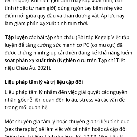
technique): Khi nam giới cảm thấy sắp xuất tinh, bạn
tình (hoặc tự nam giới) dùng ngón tay bấm nhẹ vào
điểm nối giữa quy đầu và thân dương vật. Áp lực này
làm giảm phản xạ xuất tinh tạm thời.
Tập luyện
các bài tập sàn chậu (Bài tập Kegel): Việc tập
luyện để tăng cường sức mạnh cơ PC (cơ mu cụt) đã
được chứng minh giúp cải thiện đáng kể khả năng kiểm
soát phản xạ xuất tinh (Nghiên cứu trên Tạp chí Tiết
niệu Châu Âu, 2021).
Liệu pháp tâm lý và trị liệu cặp đôi
Liệu pháp tâm lý nhắm đến việc giải quyết các nguyên
nhân gốc rễ liên quan đến lo âu, stress và các vấn đề
trong mối quan hệ.
Một chuyên gia tâm lý hoặc chuyên gia trị liệu tình dục
(sex therapist) sẽ làm việc với cá nhân hoặc cả cặp đôi
(Hiệp hội Trị liệu Tình dục Hoa Kỳ, 2022). Mục tiêu là: