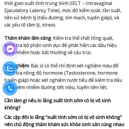
thời gian xuất tinh trung bình (IELT – Intravaginal
Ejaculatory Latency Time), mức độ kiểm soát, tần suất,
tiền sử bệnh lý (tiểu đường, tim mạch, tuyến giáp), và
các yếu tố tâm lý, stress.
Thăm khám lâm sàng
: Kiểm tra thể chất tổng quát,
kiểm tra bộ phận sinh dục để phát hiện các dấu hiệu
viêm nhiễm hoặc bất thường về cấu trúc.
Xét nghiệm
: Bác sĩ có thể chỉ định xét nghiệm máu để
kiểm tra nồng độ hormone (Testosterone, hormone
tuyến giáp) hoặc xét nghiệm nước tiểu để kiểm tra dấu
hiệu viêm nhiễm đường tiết niệu, tuyến tiền liệt.
Cần làm gì nếu lo lắng xuất tinh sớm có bị vô sinh
không?
Các cặp đôi lo lắng “xuất tinh sớm có bị vô sinh không”
nên chủ động thăm khám sức khỏe sinh sản cùng nhau