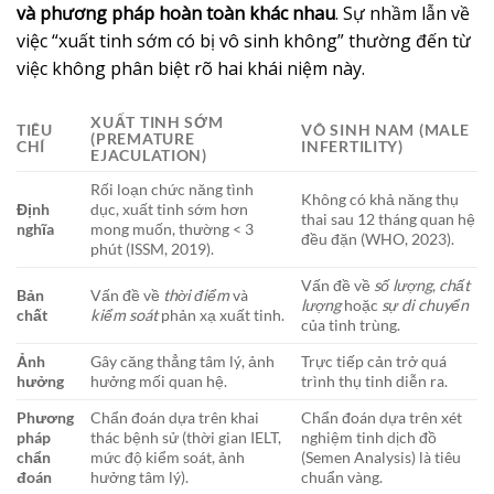
và phương pháp hoàn toàn khác nhau
. Sự nhầm lẫn về
việc “xuất tinh sớm có bị vô sinh không” thường đến từ
việc không phân biệt rõ hai khái niệm này.
XUẤT TINH SỚM
TIÊU
VÔ SINH NAM (MALE
(PREMATURE
CHÍ
INFERTILITY)
EJACULATION)
Rối loạn chức năng tình
Không có khả năng thụ
Định
dục, xuất tinh sớm hơn
thai sau 12 tháng quan hệ
nghĩa
mong muốn, thường < 3
đều đặn (WHO, 2023).
phút (ISSM, 2019).
Vấn đề về
số lượng
,
chất
Bản
Vấn đề về
thời điểm
và
lượng
hoặc
sự di chuyển
chất
kiểm soát
phản xạ xuất tinh.
của tinh trùng.
Ảnh
Gây căng thẳng tâm lý, ảnh
Trực tiếp cản trở quá
hưởng
hưởng mối quan hệ.
trình thụ tinh diễn ra.
Phương
Chẩn đoán dựa trên khai
Chẩn đoán dựa trên xét
pháp
thác bệnh sử (thời gian IELT,
nghiệm tinh dịch đồ
chẩn
mức độ kiểm soát, ảnh
(Semen Analysis) là tiêu
đoán
hưởng tâm lý).
chuẩn vàng.