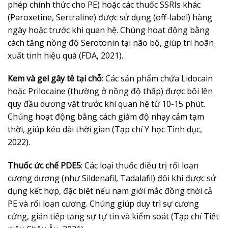
phép chính thức cho PE) hoặc các thuốc SSRIs khác
(Paroxetine, Sertraline) được sử dụng (off-label) hàng
ngày hoặc trước khi quan hệ. Chúng hoạt động bằng
cách tăng nồng độ Serotonin tại não bộ, giúp trì hoãn
xuất tinh hiệu quả (FDA, 2021).
Kem và gel gây tê tại chỗ
: Các sản phẩm chứa Lidocain
hoặc Prilocaine (thường ở nồng độ thấp) được bôi lên
quy đầu dương vật trước khi quan hệ từ 10-15 phút.
Chúng hoạt động bằng cách giảm độ nhạy cảm tạm
thời, giúp kéo dài thời gian (Tạp chí Y học Tình dục,
2022).
Thuốc ức chế PDE5
: Các loại thuốc điều trị rối loạn
cương dương (như Sildenafil, Tadalafil) đôi khi được sử
dụng kết hợp, đặc biệt nếu nam giới mắc đồng thời cả
PE và rối loạn cương. Chúng giúp duy trì sự cương
cứng, gián tiếp tăng sự tự tin và kiểm soát (Tạp chí Tiết