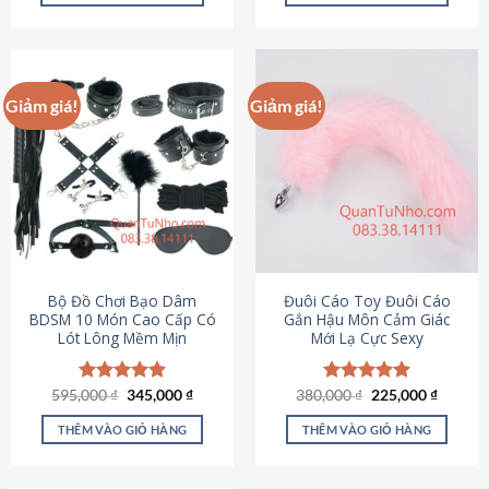
Sản
Sản
phẩm
phẩm
này
này
có
có
Giảm giá!
Giảm giá!
nhiều
nhiều
biến
biến
thể.
thể.
Các
Các
tùy
tùy
chọn
chọn
có
có
thể
thể
được
được
Bộ Đồ Chơi Bạo Dâm
Đuôi Cáo Toy Đuôi Cáo
chọn
chọn
BDSM 10 Món Cao Cấp Có
Gắn Hậu Môn Cảm Giác
Lót Lông Mềm Mịn
Mới Lạ Cực Sexy
trên
trên
trang
trang
sản
sản
Giá
Giá
Giá
Giá
595,000
Được xếp
₫
345,000
₫
380,000
Được xếp
₫
225,000
₫
phẩm
phẩm
gốc
hiện
gốc
hiện
hạng
4.88
hạng
4.88
là:
tại
là:
tại
5 sao
5 sao
THÊM VÀO GIỎ HÀNG
THÊM VÀO GIỎ HÀNG
595,000 ₫.
là:
380,000 ₫.
là:
345,000 ₫.
225,000