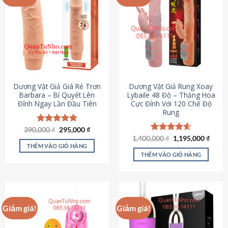
Dương Vật Giả Giá Rẻ Trơn
Dương Vật Giả Rung Xoay
Barbara – Bí Quyết Lên
Lybaile 48 Độ – Thăng Hoa
Đỉnh Ngay Lần Đầu Tiên
Cực Đỉnh Với 120 Chế Độ
Rung
Giá
Giá
390,000
Được xếp
₫
295,000
₫
gốc
hiện
hạng
4.90
Giá
Giá
1,400,000
Được xếp
₫
1,195,000
₫
là:
tại
gốc
hiện
5 sao
THÊM VÀO GIỎ HÀNG
hạng
4.62
390,000 ₫.
là:
là:
tại
5 sao
THÊM VÀO GIỎ HÀNG
295,000 ₫.
1,400,000 ₫.
là:
1,195
Giảm giá!
Giảm giá!