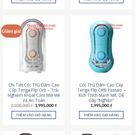
430,000 ₫.
là:
650,000 ₫.
là:
195,000 ₫.
295,000
Giảm giá!
Chi Tiết Cốc Thủ Dâm Cao
Cốc Thủ Dâm Cao Cấp
Cấp Tenga Flip Orb – Trải
Tenga Flip ORB Pastaio –
Nghiệm Khoái Cảm Mới Mẻ
Kích Thích Mạnh Mẽ, Dễ
Và An Toàn
Gây “Nghiện”
Giá
Giá
2,200,000
₫
1,995,000
₫
1,995,000
₫
gốc
hiện
là:
tại
THÊM VÀO GIỎ HÀNG
THÊM VÀO GIỎ HÀNG
2,200,000 ₫.
là:
1,995,000 ₫.