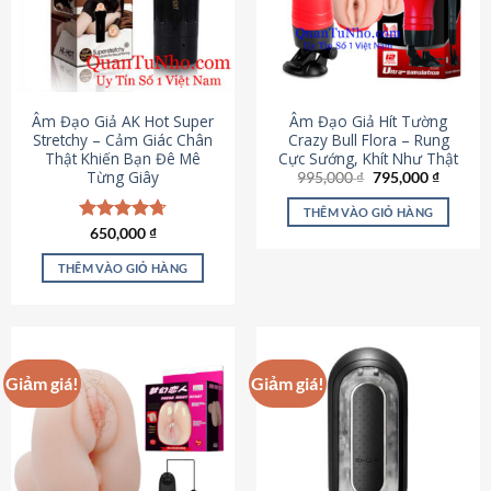
Âm Đạo Giả AK Hot Super
Âm Đạo Giả Hít Tường
Stretchy – Cảm Giác Chân
Crazy Bull Flora – Rung
Thật Khiến Bạn Đê Mê
Cực Sướng, Khít Như Thật
Từng Giây
Giá
Giá
995,000
₫
795,000
₫
gốc
hiện
là:
tại
THÊM VÀO GIỎ HÀNG
995,000 ₫.
là:
Được xếp
650,000
₫
795,000
hạng
4.75
5 sao
THÊM VÀO GIỎ HÀNG
Giảm giá!
Giảm giá!