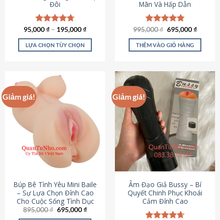
Đôi
Mãn Và Hấp Dẫn
Giá
Giá
95,000
Được xếp
₫
–
195,000
₫
995,000
Được xếp
₫
695,000
₫
gốc
hiện
hạng
4.70
hạng
4.80
là:
tại
5 sao
5 sao
LỰA CHỌN TÙY CHỌN
THÊM VÀO GIỎ HÀNG
995,000 ₫.
là:
695,000
Sản
phẩm
này
có
Giảm giá!
Giảm giá!
nhiều
biến
thể.
Các
tùy
chọn
có
thể
được
Búp Bê Tình Yêu Mini Baile
Âm Đạo Giả Bussy – Bí
chọn
– Sự Lựa Chọn Đỉnh Cao
Quyết Chinh Phục Khoái
Cho Cuộc Sống Tình Dục
Cảm Đỉnh Cao
trên
Giá
Giá
895,000
₫
695,000
₫
trang
gốc
hiện