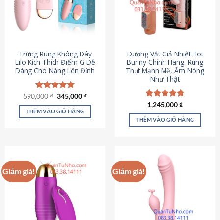
Trứng Rung Không Dây
Dương Vật Giả Nhiệt Hot
Lilo Kích Thích Điểm G Dễ
Bunny Chính Hãng: Rung
Dàng Cho Nàng Lên Đỉnh
Thụt Mạnh Mẽ, Ấm Nóng
Như Thật
Giá
Giá
590,000
Được xếp
₫
345,000
₫
gốc
hiện
hạng
4.79
Được xếp
1,245,000
₫
là:
tại
5 sao
THÊM VÀO GIỎ HÀNG
hạng
4.73
590,000 ₫.
là:
5 sao
THÊM VÀO GIỎ HÀNG
345,000 ₫.
Giảm giá!
Giảm giá!