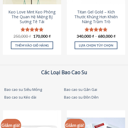
thể
được
Kẹo Love Mint Kẹo Phòng
Titan Gel Gold – Kích
chọn
The Quan Hệ Miệng BJ
Thước Khủng Hơn Khiến
Sướng Tê Tái
Nàng Trầm Trồ
trên
trang
sản
Giá
Giá
250,000
Được xếp
₫
170,000
₫
340,000
Được xếp
₫
–
680,000
₫
phẩm
gốc
hiện
hạng
5.00
hạng
4.79
là:
tại
5 sao
5 sao
THÊM VÀO GIỎ HÀNG
LỰA CHỌN TÙY CHỌN
250,000 ₫.
là:
170,000 ₫.
Sản
phẩm
này
có
Các Loại Bao Cao Su
nhiều
biến
thể.
Bao cao su Siêu Mỏng
Bao cao su Gân Gai
Các
Bao cao su Kéo dài
Bao cao su Đôn Dên
tùy
chọn
có
thể
được
Giảm giá!
Giảm giá!