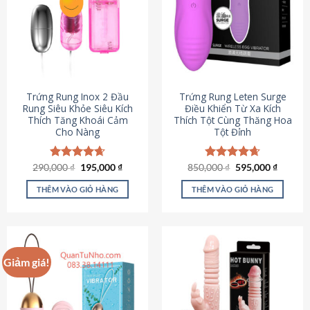
Trứng Rung Inox 2 Đầu
Trứng Rung Leten Surge
Rung Siêu Khỏe Siêu Kích
Điều Khiển Từ Xa Kích
Thích Tăng Khoái Cảm
Thích Tột Cùng Thăng Hoa
Cho Nàng
Tột Đỉnh
Giá
Giá
Giá
Giá
290,000
Được xếp
₫
195,000
₫
850,000
Được xếp
₫
595,000
₫
gốc
hiện
gốc
hiện
hạng
4.64
hạng
4.69
là:
tại
là:
tại
5 sao
5 sao
THÊM VÀO GIỎ HÀNG
THÊM VÀO GIỎ HÀNG
290,000 ₫.
là:
850,000 ₫.
là:
195,000 ₫.
595,000
Giảm giá!