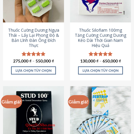
tùy
tùy
chọn
chọn
có
có
thể
thể
được
được
Thuốc Cường Dương Ngựa
Thuốc Siloflam 100mg
chọn
chọn
Thái – Lấy Lại Phong Độ &
Tăng Cường Cương Dương
Bản Lĩnh Đàn Ông Đích
Kéo Dài Thời Gian Nam
trên
trên
Thực
Hiệu Quả
trang
trang
sản
sản
phẩm
phẩm
275,000
Được xếp
₫
–
550,000
₫
130,000
Được xếp
₫
–
650,000
₫
hạng
4.87
hạng
5.00
5 sao
5 sao
LỰA CHỌN TÙY CHỌN
LỰA CHỌN TÙY CHỌN
Sản
Sản
phẩm
phẩm
này
này
có
có
Giảm giá!
Giảm giá!
nhiều
nhiều
biến
biến
thể.
thể.
Các
Các
tùy
tùy
chọn
chọn