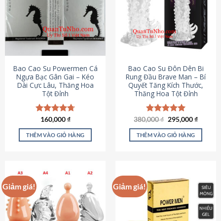
thể.
Các
tùy
chọn
có
thể
được
Bao Cao Su Powermen Cá
Bao Cao Su Đôn Dên Bi
chọn
Ngựa Bạc Gân Gai – Kéo
Rung Đầu Brave Man – Bí
Dài Cực Lâu, Thăng Hoa
Quyết Tăng Kích Thước,
trên
Tột Đỉnh
Thăng Hoa Tột Đỉnh
trang
sản
phẩm
Giá
Giá
Được xếp
160,000
₫
380,000
Được xếp
₫
295,000
₫
gốc
hiện
hạng
4.73
hạng
5.00
là:
tại
5 sao
5 sao
THÊM VÀO GIỎ HÀNG
THÊM VÀO GIỎ HÀNG
380,000 ₫.
là:
295,000
Giảm giá!
Giảm giá!