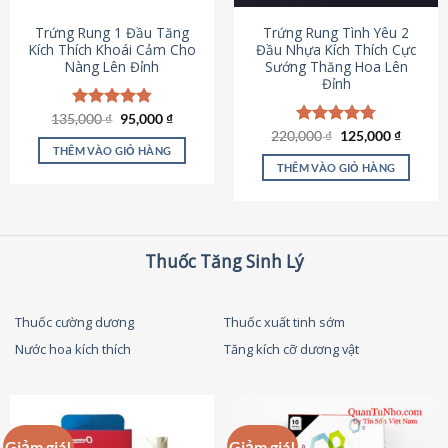
thể
được
Trứng Rung 1 Đầu Tăng
Trứng Rung Tình Yêu 2
chọn
Kích Thích Khoái Cảm Cho
Đầu Nhựa Kích Thích Cực
Nàng Lên Đỉnh
Sướng Thăng Hoa Lên
trên
Đỉnh
trang
sản
Giá
Giá
135,000
Được xếp
₫
95,000
₫
phẩm
gốc
hiện
hạng
4.87
Giá
Giá
220,000
Được xếp
₫
125,000
₫
là:
tại
gốc
hiện
5 sao
THÊM VÀO GIỎ HÀNG
hạng
4.79
135,000 ₫.
là:
là:
tại
5 sao
THÊM VÀO GIỎ HÀNG
95,000 ₫.
220,000 ₫.
là:
125,000
Thuốc Tăng Sinh Lý
Thuốc cường dương
Thuốc xuất tinh sớm
Nước hoa kích thích
Tăng kích cỡ dương vật
Giảm giá!
Giảm giá!