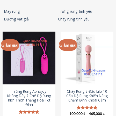
Máy rung
Trứng rung tình yêu
Dương vật giả
Chày rung tình yêu
Giảm giá!
Giảm giá!
Trứng Rung Aphojoy
Chày Rung 2 Đầu Lilo 10
Không Dây 7 Chế Độ Rung
Cấp Độ Rung Khiến Nàng
Kích Thích Thăng Hoa Tột
Chạm Đỉnh Khoái Cảm
Đỉnh
100,000
Được xếp
₫
–
465,000
₫