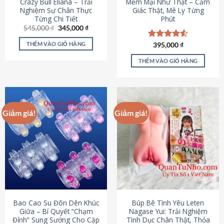
Crazy Bull Eliana – Trải
Mềm Mại Như Thật – Cảm
Nghiệm Sự Chân Thực
Giác Thật, Mê Ly Từng
Từng Chi Tiết
Phút
Giá
Giá
545,000
₫
345,000
₫
gốc
hiện
là:
tại
THÊM VÀO GIỎ HÀNG
Được xếp
395,000
₫
545,000 ₫.
là:
hạng
4.53
345,000 ₫.
5 sao
THÊM VÀO GIỎ HÀNG
Giảm giá!
Giảm giá!
Bao Cao Su Đôn Dên Khúc
Búp Bê Tình Yêu Leten
Giữa – Bí Quyết “Chạm
Nagase Yui: Trải Nghiệm
Đỉnh” Sung Sướng Cho Cặp
Tình Dục Chân Thật, Thỏa