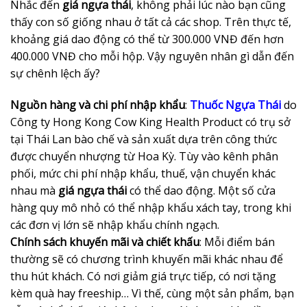
Nhắc đến
giá ngựa thái
, không phải lúc nào bạn cũng
thấy con số giống nhau ở tất cả các shop. Trên thực tế,
khoảng giá dao động có thể từ 300.000 VNĐ đến hơn
400.000 VNĐ cho mỗi hộp. Vậy nguyên nhân gì dẫn đến
sự chênh lệch ấy?
Nguồn hàng và chi phí nhập khẩu
:
Thuốc Ngựa Thái
do
Công ty Hong Kong Cow King Health Product có trụ sở
tại Thái Lan bào chế và sản xuất dựa trên công thức
được chuyển nhượng từ Hoa Kỳ.
Tùy vào kênh phân
phối, mức chi phí nhập khẩu, thuế, vận chuyển khác
nhau mà
giá ngựa thái
có thể dao động. Một số cửa
hàng quy mô nhỏ có thể nhập khẩu xách tay, trong khi
các đơn vị lớn sẽ nhập khẩu chính ngạch.
Chính sách khuyến mãi và chiết khấu
: Mỗi điểm bán
thường sẽ có chương trình khuyến mãi khác nhau để
thu hút khách. Có nơi giảm giá trực tiếp, có nơi tặng
kèm quà hay freeship… Vì thế, cùng một sản phẩm, bạn