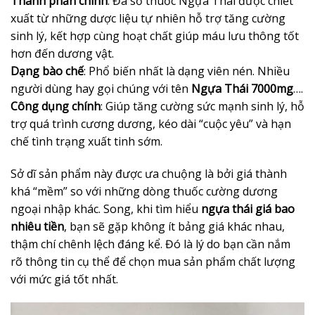
Thành phần chính
: Đa số thuốc Ngựa Thái được chiết
xuất từ những dược liệu tự nhiên hỗ trợ tăng cường
sinh lý, kết hợp cùng hoạt chất giúp máu lưu thông tốt
hơn đến dương vật.
Dạng bào chế
: Phổ biến nhất là dạng viên nén. Nhiều
người dùng hay gọi chúng với tên
Ngựa Thái 7000mg
….
Công dụng chính
: Giúp tăng cường sức mạnh sinh lý, hỗ
trợ quá trình cương dương, kéo dài “cuộc yêu” và hạn
chế tình trạng xuất tinh sớm.
Sở dĩ sản phẩm này được ưa chuộng là bởi giá thành
khá “mềm” so với những dòng thuốc cường dương
ngoại nhập khác. Song, khi tìm hiểu
ngựa thái giá bao
nhiêu tiền
, bạn sẽ gặp không ít bảng giá khác nhau,
thậm chí chênh lệch đáng kể. Đó là lý do bạn cần nắm
rõ thông tin cụ thể để chọn mua sản phẩm chất lượng
với mức giá tốt nhất.