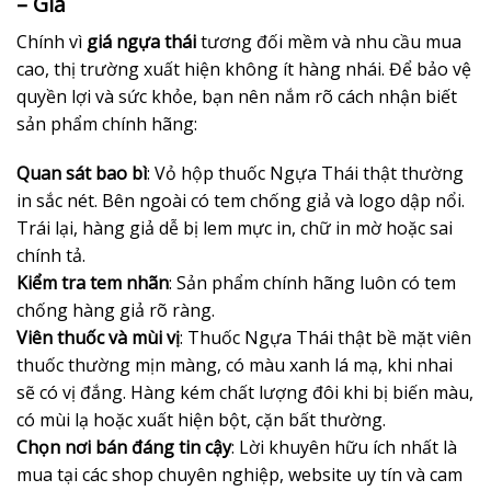
– Giả
Chính vì
giá ngựa thái
tương đối mềm và nhu cầu mua
cao, thị trường xuất hiện không ít hàng nhái. Để bảo vệ
quyền lợi và sức khỏe, bạn nên nắm rõ cách nhận biết
sản phẩm chính hãng:
Quan sát bao bì
: Vỏ hộp thuốc Ngựa Thái thật thường
in sắc nét. Bên ngoài có tem chống giả và logo dập nổi.
Trái lại, hàng giả dễ bị lem mực in, chữ in mờ hoặc sai
chính tả.
Kiểm tra tem nhãn
: Sản phẩm chính hãng luôn có tem
chống hàng giả rõ ràng.
Viên thuốc và mùi vị
: Thuốc Ngựa Thái thật bề mặt viên
thuốc thường mịn màng, có màu xanh lá mạ, khi nhai
sẽ có vị đắng. Hàng kém chất lượng đôi khi bị biến màu,
có mùi lạ hoặc xuất hiện bột, cặn bất thường.
Chọn nơi bán đáng tin cậy
: Lời khuyên hữu ích nhất là
mua tại các shop chuyên nghiệp, website uy tín và cam