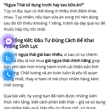
“Ngựa Thái sử dụng trước hay sau bữa ăn?”
Tùy cơ địa, bạn có thể dùng ở nhiều thời điểm khác
nhau. Tuy nhiên, nếu bạn vừa ăn xong thì nên dùng
sau đó tối thiểu khoảng 1 tiếng, tránh dạ dày quá no để
thuốc hấp thụ tốt nhất.
12. Tổng Kết: Đầu Tư Đúng Cách Để Khai
Phóng Sinh Lực
Hiểu rõ
ngựa thái giá bao nhiêu
, vì sao có sự chênh
lệch và đâu là nơi mua
giá ngựa thái chính hãng
giúp
bạn yên tâm hơn trong hành trình cải thiện bản lĩnh
đàn ông. Chất lượng và an toàn luôn là yếu tố quan
trọng nhất, thay vì ham rẻ mà chọn nhầm hàng kém
chất lượng.
Qua bài viết, hy vọng bạn đã nắm được những kiến
thức nền tảng, biết cách phân biệt thật – giả và sử dụng
sản phẩm hiệu quả. Hãy đầu tư đúng chỗ, sử dụng