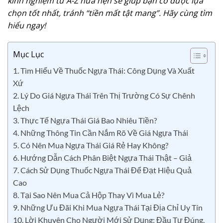
kinh nghiệm từ A-Z hứa hẹn sẽ giúp bạn có được lựa
chọn tốt nhất, tránh “tiền mất tật mang”. Hãy cùng tìm
hiểu ngay!
Mục Lục
1. Tìm Hiểu Về Thuốc Ngựa Thái: Công Dụng Và Xuất
Xứ
2. Lý Do Giá Ngựa Thái Trên Thị Trường Có Sự Chênh
Lệch
3. Thực Tế Ngựa Thái Giá Bao Nhiêu Tiền?
4. Những Thông Tin Cần Nắm Rõ Về Giá Ngựa Thái
5. Có Nên Mua Ngựa Thái Giá Rẻ Hay Không?
6. Hướng Dẫn Cách Phân Biệt Ngựa Thái Thật – Giả
7. Cách Sử Dụng Thuốc Ngựa Thái Để Đạt Hiệu Quả
Cao
8. Tại Sao Nên Mua Cả Hộp Thay Vì Mua Lẻ?
9. Những Ưu Đãi Khi Mua Ngựa Thái Tại Địa Chỉ Uy Tín
10. Lời Khuyên Cho Người Mới Sử Dụng: Đầu Tư Đúng,