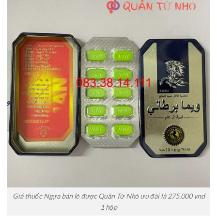
Giá thuốc Ngựa bán lẻ được Quân Tử Nhỏ ưu đãi là 275.000 vnd
1 hộp