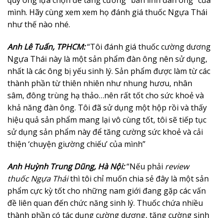
quý ông lựa chọn để tăng cường “bản lĩnh đàn ông” của
mình. Hãy cùng xem xem họ đánh giá thuốc Ngựa Thái
như thế nào nhé.
Anh Lê Tuấn, TPHCM:
“Tôi đánh giá thuốc cường dương
Ngựa Thái này là một sản phẩm đàn ông nên sử dụng,
nhất là các ông bị yếu sinh lý. Sản phẩm được làm từ các
thành phần từ thiên nhiên như nhung hươu, nhân
sâm, đông trùng hạ thảo…nên rất tốt cho sức khoẻ và
khả năng đàn ông. Tôi đã sử dụng một hộp rồi và thấy
hiệu quả sản phẩm mang lại vô cùng tốt, tôi sẽ tiếp tục
sử dụng sản phẩm này để tăng cường sức khoẻ và cải
thiện ‘chuyện giường chiếu’ của mình”
Anh Huỳnh Trung Dũng, Hà Nội:
“Nếu phải
review
thuốc Ngựa Thái
thì tôi chỉ muốn chia sẻ đây là một sản
phẩm cực kỳ tốt cho những nam giới đang gặp các vấn
đề liên quan đến chức năng sinh lý. Thuốc chứa nhiều
thành phần có tác dụng cường dương, tăng cường sinh