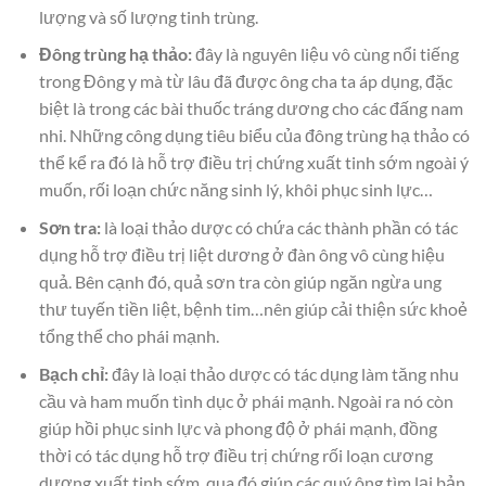
lượng và số lượng tinh trùng.
Đông trùng hạ thảo:
đây là nguyên liệu vô cùng nổi tiếng
trong Đông y mà từ lâu đã được ông cha ta áp dụng, đặc
biệt là trong các bài thuốc tráng dương cho các đấng nam
nhi. Những công dụng tiêu biểu của đông trùng hạ thảo có
thể kể ra đó là hỗ trợ điều trị chứng xuất tinh sớm ngoài ý
muốn, rối loạn chức năng sinh lý, khôi phục sinh lực…
Sơn tra:
là loại thảo dược có chứa các thành phần có tác
dụng hỗ trợ điều trị liệt dương ở đàn ông vô cùng hiệu
quả. Bên cạnh đó, quả sơn tra còn giúp ngăn ngừa ung
thư tuyến tiền liệt, bệnh tim…nên giúp cải thiện sức khoẻ
tổng thể cho phái mạnh.
Bạch chỉ:
đây là loại thảo dược có tác dụng làm tăng nhu
cầu và ham muốn tình dục ở phái mạnh. Ngoài ra nó còn
giúp hồi phục sinh lực và phong độ ở phái mạnh, đồng
thời có tác dụng hỗ trợ điều trị chứng rối loạn cương
dương xuất tinh sớm, qua đó giúp các quý ông tìm lại bản