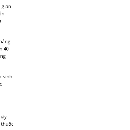
 giãn
ản
a
hoảng
n 40
ằng
c sinh
c
này
 thuốc