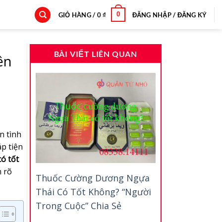
0
GIỎ HÀNG /
0
₫
ĐĂNG NHẬP / ĐĂNG KÝ
BÀI VIẾT LIÊN QUAN
ên
n tình
áp tiện
có tốt
n rõ
Thuốc Cường Dương Ngựa
Thái Có Tốt Không? “Người
Trong Cuộc” Chia Sẻ