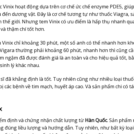
c Vinix hoạt động dựa trên cơ chế ức chế enzyme PDE5, giúp
đến dương vật. Đây là cơ chế tương tự như thuốc Viagra, s
n thế giới. Nhưng tem Vinix có ưu điểm là hấp thụ nhanh qu
à thậm chí tốt hơn.
m Vinix chỉ khoảng 30 phút, một số anh có thể nhanh hơn k
Vigara thường phải khoảng 60 phút, nhanh hơn thì cũng cầ
em ngậm đã được đánh giá là an toàn và cho hiệu quả tốt, b
inh lý khác nhau.
c sĩ đã khẳng định là tốt. Tuy nhiên cũng như nhiều loại thuố
ị các bệnh về tim mạch, huyết áp cao. Và sản phẩm chi có tá
x
iểm định và chứng nhận chất lượng từ
Hàn Quốc
. Sản phẩm 
g đúng liều lượng và hướng dẫn. Tuy nhiên, như bất kỳ loại