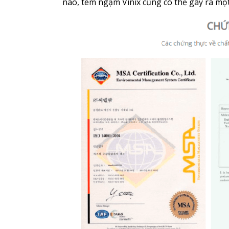
nào, tem ngậm Vinix cũng có thể gây ra m