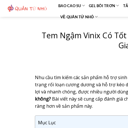
Bỏ
BAO CAO SU
GEL BÔI TRƠN
TĂ
qua
VỀ QUÂN TỬ NHỎ
nội
dung
Tem Ngậm Vinix Có Tốt
Gi
Nhu cầu tìm kiếm các sản phẩm hỗ trợ sinh l
trạng rối loạn cương dương và hỗ trợ kéo dà
lợi và nhanh chóng, được nhiều người dùng 
không?
Bài viết này sẽ cung cấp đánh giá ch
ràng hơn về sản phẩm này.
Mục Lục