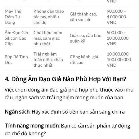
VNĐ
Máy Thủ
Không cần thao
900.000 –
Giá thành cao,
Dâm Tự
tác tay, nhiều
4.000.000
cần sạc pin
Động
chế độ
VNĐ
Âm Đạo Giả
Chất liệu mềm
500.000 –
Giá cao, cần bảo
Silicon Cao
mại, cảm giác
10.000.000
quản kỹ
Cấp
như thật
VNĐ
Trải nghiệm
10.000.000 –
Búp Bê Tình
Cồng kềnh, giá
toàn diện, chân
100.000.000
Dục
rất cao
thực nhất
VNĐ
4. Dòng Âm Đạo Giả Nào Phù Hợp Với Bạn?
Việc chọn dòng âm đạo giả phù hợp phụ thuộc vào nhu
cầu, ngân sách và trải nghiệm mong muốn của bạn.
Ngân sách:
Hãy xác định số tiền bạn sẵn sàng chi ra.
Tính năng mong muốn:
Bạn có cần sản phẩm tự động,
đa chế độ không?