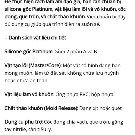
Để thực hiện cách làm âm đạo giả, bạn cần chuẩn bị
silicone gốc Platinum, vật liệu làm lõi và vỏ khuôn, cốc
đong, que trộn, và chất tháo khuôn.
Việc chuẩn bị đầy
đủ dụng cụ giúp quá trình diễn ra suôn sẻ.
– Danh sách vật liệu chi tiết
Silicone gốc Platinum:
Gồm 2 phần A và B.
Vật tạo lõi (Master/Core):
Một vật có hình dạng bạn
mong muốn, làm từ đất sét không chứa lưu huỳnh
hoặc nhựa an toàn.
Vật liệu làm vỏ khuôn:
Ống nhựa PVC, hộp nhựa.
Chất tháo khuôn (Mold Release):
Dạng xịt hoặc quét.
Dụng cụ phụ trợ:
Cốc đong chia vạch, que trộn, găng
tay nitrile, cân tiểu ly.