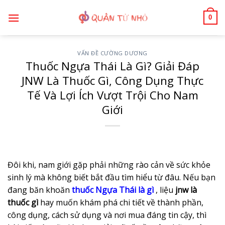
Bỏ
0
qua
nội
dung
VẤN ĐỀ CƯỜNG DƯƠNG
Thuốc Ngựa Thái Là Gì? Giải Đáp
JNW Là Thuốc Gì, Công Dụng Thực
Tế Và Lợi Ích Vượt Trội Cho Nam
Giới
Đôi khi, nam giới gặp phải những rào cản về sức khỏe
sinh lý mà không biết bắt đầu tìm hiểu từ đâu. Nếu bạn
đang băn khoăn
thuốc Ngựa Thái là gì
, liệu
jnw là
thuốc gì
hay muốn khám phá chi tiết về thành phần,
công dụng, cách sử dụng và nơi mua đáng tin cậy, thì