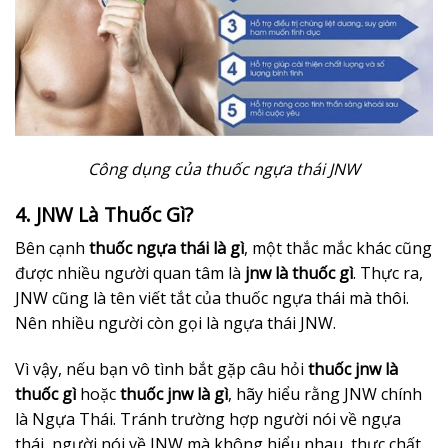
Công dụng của thuốc ngựa thái JNW
4. JNW Là Thuốc Gì?
Bên cạnh
thuốc ngựa thái là gì
, một thắc mắc khác cũng
được nhiều người quan tâm là
jnw là thuốc gì
. Thực ra,
JNW cũng là tên viết tắt của thuốc ngựa thái mà thôi.
Nên nhiều người còn gọi là ngựa thái JNW.
Vì vậy, nếu bạn vô tình bắt gặp câu hỏi
thuốc jnw là
thuốc gì
hoặc
thuốc jnw là gì
, hãy hiểu rằng JNW chính
là Ngựa Thái. Tránh trường hợp người nói về ngựa
thái, người nói về JNW mà không hiểu nhau, thực chất