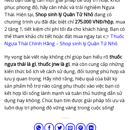
Nếu bạn đang cần một giải pháp để duy trì hoặc khôi
phục phong độ, hãy cân nhắc và trải nghiệm Ngựa
Thái. Hiện tại,
Shop sinh lý Quân Tử Nhỏ
đang có
chương trình ưu đãi đặc biệt chỉ
275.000 VNĐ/hộp
, mua
2 tặng 1, tiết kiệm chi phí tối đa cho khách hàng. Bạn có
thể tham khảo chi tiết hoặc đặt mua ngay tại: 👉
Thuốc
Ngựa Thái Chính Hãng – Shop sinh lý Quân Tử Nhỏ
Hy vọng bài viết này không chỉ giúp bạn hiểu rõ
thuốc
ngựa thái là gì
,
thuốc jnw là gì
, mà còn cung cấp những
kiến thức bổ ích về cách sử dụng, đối tượng phù hợp và
lưu ý quan trọng. Hãy nhớ rằng, hiệu quả của bất kỳ
sản phẩm hỗ trợ nào cũng phụ thuộc vào việc bạn có
kết hợp lối sống lành mạnh và tuân thủ hướng dẫn sử
dụng hay không. Chúc bạn tìm được giải pháp tối ưu và
luôn duy trì phong độ vững vàng trong cuộc sống!