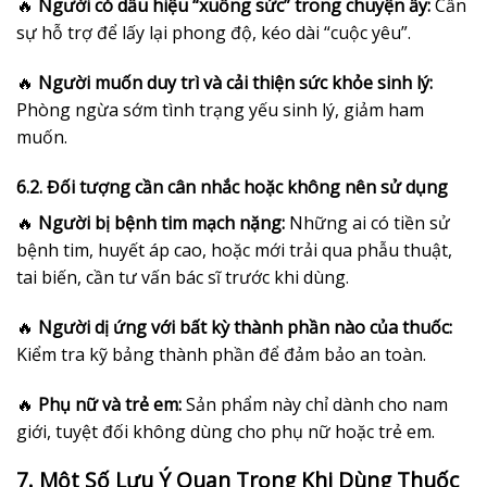
🔥
Người có dấu hiệu “xuống sức” trong chuyện ấy:
Cần
sự hỗ trợ để lấy lại phong độ, kéo dài “cuộc yêu”.
🔥
Người muốn duy trì và cải thiện sức khỏe sinh lý:
Phòng ngừa sớm tình trạng yếu sinh lý, giảm ham
muốn.
6.2. Đối tượng cần cân nhắc hoặc không nên sử dụng
🔥
Người bị bệnh tim mạch nặng:
Những ai có tiền sử
bệnh tim, huyết áp cao, hoặc mới trải qua phẫu thuật,
tai biến, cần tư vấn bác sĩ trước khi dùng.
🔥
Người dị ứng với bất kỳ thành phần nào của thuốc:
Kiểm tra kỹ bảng thành phần để đảm bảo an toàn.
🔥
Phụ nữ và trẻ em:
Sản phẩm này chỉ dành cho nam
giới, tuyệt đối không dùng cho phụ nữ hoặc trẻ em.
7. Một Số Lưu Ý Quan Trọng Khi Dùng Thuốc