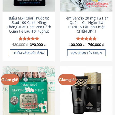
có
có
thể
thể
được
được
(Mẫu Mới) Chai Thuốc Xịt
Tem Sentrip 20 mg Từ Hàn
chọn
chọn
Stud 100 Chính Hãng
Quốc – Chỉ Ngậm Là
Chống Xuất Tinh Sớm Cách
CỨNG & LÂU như một
trên
trên
Quan Hệ Lâu Tới 40phút
CHIẾN BINH
trang
trang
sản
sản
phẩm
phẩm
Giá
Giá
480,000
Được xếp
₫
390,000
₫
100,000
Được xếp
₫
–
750,000
₫
gốc
hiện
hạng
5.00
hạng
5.00
là:
tại
5 sao
5 sao
THÊM VÀO GIỎ HÀNG
LỰA CHỌN TÙY CHỌN
480,000 ₫.
là:
390,000 ₫.
Sản
phẩm
này
có
Giảm giá!
Giảm giá!
nhiều
biến
thể.
Các
tùy
chọn
có