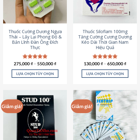
tùy
tùy
chọn
chọn
có
có
thể
thể
được
được
Thuốc Cường Dương Ngựa
Thuốc Siloflam 100mg
chọn
chọn
Thái – Lấy Lại Phong Độ &
Tăng Cường Cương Dương
Bản Lĩnh Đàn Ông Đích
Kéo Dài Thời Gian Nam
trên
trên
Thực
Hiệu Quả
trang
trang
sản
sản
phẩm
phẩm
275,000
Được xếp
₫
–
550,000
₫
130,000
Được xếp
₫
–
650,000
₫
hạng
4.87
hạng
5.00
5 sao
5 sao
LỰA CHỌN TÙY CHỌN
LỰA CHỌN TÙY CHỌN
Sản
Sản
phẩm
phẩm
này
này
có
có
Giảm giá!
Giảm giá!
nhiều
nhiều
biến
biến
thể.
thể.
Các
Các
tùy
tùy
chọn
chọn