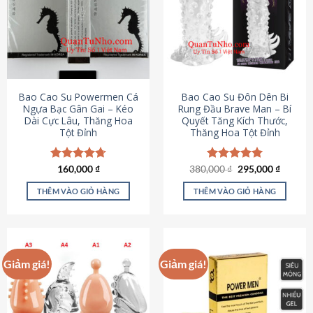
thể.
Các
tùy
chọn
có
thể
được
Bao Cao Su Powermen Cá
Bao Cao Su Đôn Dên Bi
chọn
Ngựa Bạc Gân Gai – Kéo
Rung Đầu Brave Man – Bí
Dài Cực Lâu, Thăng Hoa
Quyết Tăng Kích Thước,
trên
Tột Đỉnh
Thăng Hoa Tột Đỉnh
trang
sản
phẩm
Giá
Giá
Được xếp
160,000
₫
380,000
Được xếp
₫
295,000
₫
gốc
hiện
hạng
4.73
hạng
5.00
là:
tại
5 sao
5 sao
THÊM VÀO GIỎ HÀNG
THÊM VÀO GIỎ HÀNG
380,000 ₫.
là:
295,000
Giảm giá!
Giảm giá!