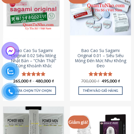
chọn
trên
trang
sản
phẩm
Bao Cao Su Sagami
Bao Cao Su Sagami
Original 0.02 Siêu Mỏng
Original 0.01 – Siêu Siêu
Nhật Bản – “Chân Thật”
Mỏng Đến Mức Như Không
Từng Khoảnh Khắc
Đeo
Giá
Giá
265,000
Được xếp
₫
–
480,000
₫
700,000
Được xếp
₫
495,000
₫
gốc
hiện
hạng
4.87
hạng
4.83
là:
tại
5 sao
5 sao
LỰA CHỌN TÙY CHỌN
THÊM VÀO GIỎ HÀNG
700,000 ₫.
là:
495,000
Sản
phẩm
này
có
Giảm giá!
nhiều
biến