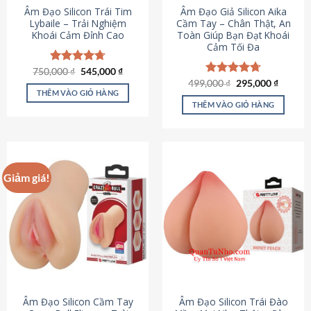
Âm Đạo Silicon Trái Tim
Âm Đạo Giả Silicon Aika
Lybaile – Trải Nghiệm
Cầm Tay – Chân Thật, An
Khoái Cảm Đỉnh Cao
Toàn Giúp Bạn Đạt Khoái
Cảm Tối Đa
Giá
Giá
750,000
Được xếp
₫
545,000
₫
gốc
hiện
hạng
4.70
Giá
Giá
499,000
Được xếp
₫
295,000
₫
là:
tại
gốc
hiện
5 sao
THÊM VÀO GIỎ HÀNG
hạng
4.75
750,000 ₫.
là:
là:
tại
5 sao
THÊM VÀO GIỎ HÀNG
545,000 ₫.
499,000 ₫.
là:
295,000
Giảm giá!
Âm Đạo Silicon Cầm Tay
Âm Đạo Silicon Trái Đào