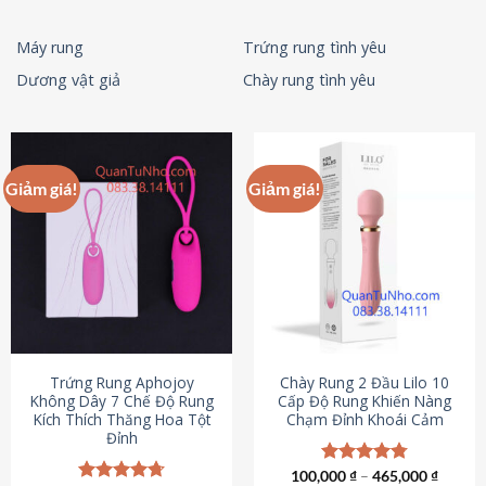
Máy rung
Trứng rung tình yêu
Dương vật giả
Chày rung tình yêu
Giảm giá!
Giảm giá!
Trứng Rung Aphojoy
Chày Rung 2 Đầu Lilo 10
Không Dây 7 Chế Độ Rung
Cấp Độ Rung Khiến Nàng
Kích Thích Thăng Hoa Tột
Chạm Đỉnh Khoái Cảm
Đỉnh
100,000
Được xếp
₫
–
465,000
₫