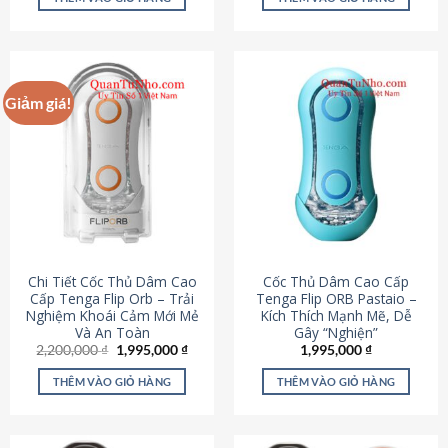
430,000 ₫.
là:
650,000 ₫.
là:
195,000 ₫.
295,000
Giảm giá!
Chi Tiết Cốc Thủ Dâm Cao
Cốc Thủ Dâm Cao Cấp
Cấp Tenga Flip Orb – Trải
Tenga Flip ORB Pastaio –
Nghiệm Khoái Cảm Mới Mẻ
Kích Thích Mạnh Mẽ, Dễ
Và An Toàn
Gây “Nghiện”
Giá
Giá
2,200,000
₫
1,995,000
₫
1,995,000
₫
gốc
hiện
là:
tại
THÊM VÀO GIỎ HÀNG
THÊM VÀO GIỎ HÀNG
2,200,000 ₫.
là:
1,995,000 ₫.