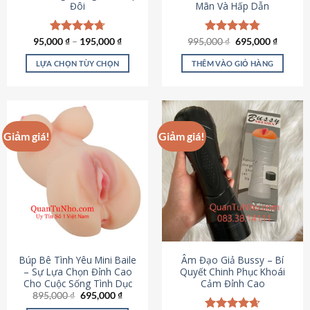
Đôi
Mãn Và Hấp Dẫn
Giá
Giá
95,000
Được xếp
₫
–
195,000
₫
995,000
Được xếp
₫
695,000
₫
gốc
hiện
hạng
4.70
hạng
4.80
là:
tại
5 sao
5 sao
LỰA CHỌN TÙY CHỌN
THÊM VÀO GIỎ HÀNG
995,000 ₫.
là:
695,000
Sản
phẩm
này
có
Giảm giá!
Giảm giá!
nhiều
biến
thể.
Các
tùy
chọn
có
thể
được
Búp Bê Tình Yêu Mini Baile
Âm Đạo Giả Bussy – Bí
chọn
– Sự Lựa Chọn Đỉnh Cao
Quyết Chinh Phục Khoái
Cho Cuộc Sống Tình Dục
Cảm Đỉnh Cao
trên
Giá
Giá
895,000
₫
695,000
₫
trang
gốc
hiện