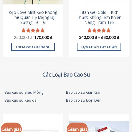
thể
được
Kẹo Love Mint Kẹo Phòng
Titan Gel Gold – Kích
chọn
The Quan Hệ Miệng BJ
Thước Khủng Hơn Khiến
Sướng Tê Tái
Nàng Trầm Trồ
trên
trang
sản
Giá
Giá
250,000
Được xếp
₫
170,000
₫
340,000
Được xếp
₫
–
680,000
₫
phẩm
gốc
hiện
hạng
5.00
hạng
4.79
là:
tại
5 sao
5 sao
THÊM VÀO GIỎ HÀNG
LỰA CHỌN TÙY CHỌN
250,000 ₫.
là:
170,000 ₫.
Sản
phẩm
này
có
Các Loại Bao Cao Su
nhiều
biến
thể.
Bao cao su Siêu Mỏng
Bao cao su Gân Gai
Các
Bao cao su Kéo dài
Bao cao su Đôn Dên
tùy
chọn
có
thể
được
Giảm giá!
Giảm giá!