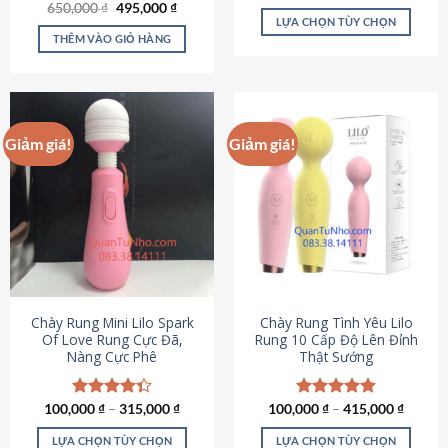
Giá
Giá
hạng
4.80
650,000
Được xếp
₫
495,000
₫
gốc
hiện
5 sao
LỰA CHỌN TÙY CHỌN
hạng
4.72
là:
tại
5 sao
THÊM VÀO GIỎ HÀNG
Sản
650,000 ₫.
là:
495,000 ₫.
phẩm
này
có
nhiều
Giảm giá!
Giảm giá!
biến
thể.
Các
tùy
chọn
có
thể
được
chọn
Chày Rung Mini Lilo Spark
Chày Rung Tình Yêu Lilo
Of Love Rung Cực Đã,
Rung 10 Cấp Độ Lên Đỉnh
trên
Nàng Cực Phê
Thật Sướng
trang
sản
phẩm
100,000
Được xếp
₫
–
315,000
₫
100,000
Được xếp
₫
–
415,000
₫
hạng
4.33
hạng
4.94
5 sao
5 sao
LỰA CHỌN TÙY CHỌN
LỰA CHỌN TÙY CHỌN