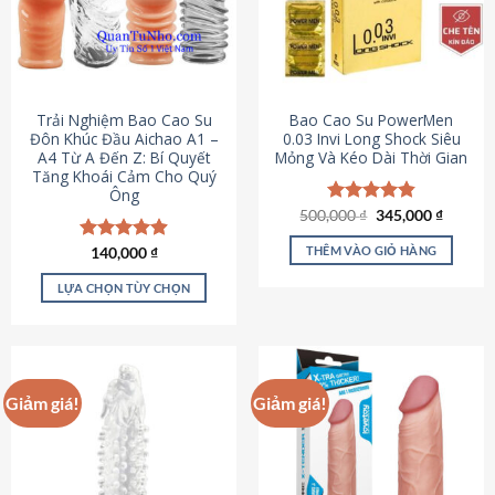
Trải Nghiệm Bao Cao Su
Bao Cao Su PowerMen
Đôn Khúc Đầu Aichao A1 –
0.03 Invi Long Shock Siêu
A4 Từ A Đến Z: Bí Quyết
Mỏng Và Kéo Dài Thời Gian
Tăng Khoái Cảm Cho Quý
Ông
Giá
Giá
500,000
Được xếp
₫
345,000
₫
gốc
hiện
hạng
4.85
là:
tại
5 sao
THÊM VÀO GIỎ HÀNG
Được xếp
140,000
₫
500,000 ₫.
là:
hạng
4.88
345,000
5 sao
LỰA CHỌN TÙY CHỌN
Sản
phẩm
này
có
Giảm giá!
Giảm giá!
nhiều
biến
thể.
Các