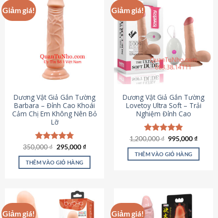
Giảm giá!
Giảm giá!
Dương Vật Giả Gắn Tường
Dương Vật Giả Gắn Tường
Barbara – Đỉnh Cao Khoái
Lovetoy Ultra Soft – Trải
Cảm Chị Em Không Nên Bỏ
Nghiệm Đỉnh Cao
Lỡ
Giá
Giá
1,200,000
Được xếp
₫
995,000
₫
gốc
hiện
Giá
Giá
hạng
4.82
350,000
Được xếp
₫
295,000
₫
là:
tại
gốc
hiện
5 sao
THÊM VÀO GIỎ HÀNG
hạng
4.79
1,200,000 ₫.
là:
là:
tại
5 sao
THÊM VÀO GIỎ HÀNG
995,00
350,000 ₫.
là:
295,000 ₫.
Giảm giá!
Giảm giá!