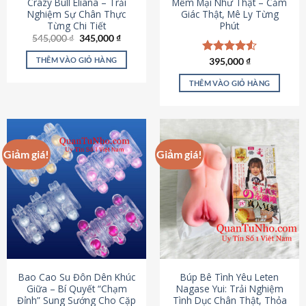
Crazy Bull Eliana – Trải
Mềm Mại Như Thật – Cảm
Nghiệm Sự Chân Thực
Giác Thật, Mê Ly Từng
Từng Chi Tiết
Phút
Giá
Giá
545,000
₫
345,000
₫
gốc
hiện
là:
tại
THÊM VÀO GIỎ HÀNG
Được xếp
395,000
₫
545,000 ₫.
là:
hạng
4.53
345,000 ₫.
5 sao
THÊM VÀO GIỎ HÀNG
Giảm giá!
Giảm giá!
Bao Cao Su Đôn Dên Khúc
Búp Bê Tình Yêu Leten
Giữa – Bí Quyết “Chạm
Nagase Yui: Trải Nghiệm
Đỉnh” Sung Sướng Cho Cặp
Tình Dục Chân Thật, Thỏa