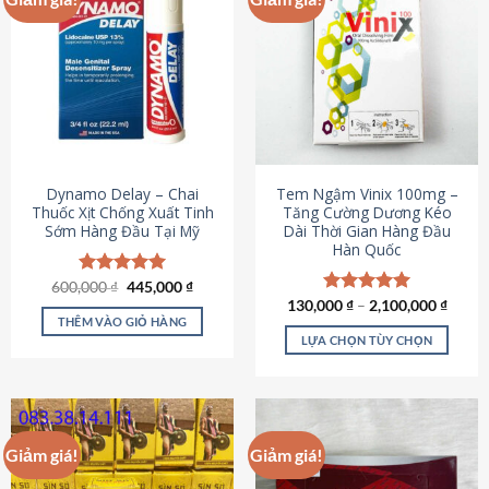
Dynamo Delay – Chai
Tem Ngậm Vinix 100mg –
Thuốc Xịt Chống Xuất Tinh
Tăng Cường Dương Kéo
Sớm Hàng Đầu Tại Mỹ
Dài Thời Gian Hàng Đầu
Hàn Quốc
Giá
Giá
600,000
Được xếp
₫
445,000
₫
gốc
hiện
hạng
5.00
130,000
Được xếp
₫
–
2,100,000
₫
là:
tại
5 sao
THÊM VÀO GIỎ HÀNG
hạng
5.00
600,000 ₫.
là:
5 sao
LỰA CHỌN TÙY CHỌN
445,000 ₫.
Sản
phẩm
này
có
Giảm giá!
Giảm giá!
nhiều
biến