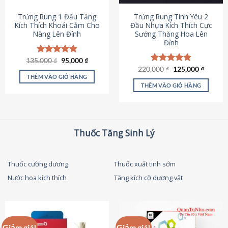
thể
được
Trứng Rung 1 Đầu Tăng
Trứng Rung Tình Yêu 2
chọn
Kích Thích Khoái Cảm Cho
Đầu Nhựa Kích Thích Cực
Nàng Lên Đỉnh
Sướng Thăng Hoa Lên
trên
Đỉnh
trang
sản
Giá
Giá
135,000
Được xếp
₫
95,000
₫
phẩm
gốc
hiện
hạng
4.87
Giá
Giá
220,000
Được xếp
₫
125,000
₫
là:
tại
gốc
hiện
5 sao
THÊM VÀO GIỎ HÀNG
hạng
4.79
135,000 ₫.
là:
là:
tại
5 sao
THÊM VÀO GIỎ HÀNG
95,000 ₫.
220,000 ₫.
là:
125,000
Thuốc Tăng Sinh Lý
Thuốc cường dương
Thuốc xuất tinh sớm
Nước hoa kích thích
Tăng kích cỡ dương vật
Giảm giá!
Giảm giá!