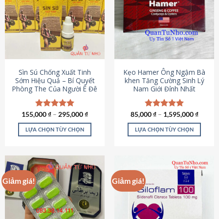
thể.
Các
tùy
chọn
có
thể
được
Sìn Sú Chống Xuất Tinh
Kẹo Hamer Ông Ngậm Bà
chọn
Sớm Hiệu Quả – Bí Quyết
khen Tăng Cường Sinh Lý
Phòng The Của Người Ê Đê
Nam Giới Đỉnh Nhất
trên
trang
sản
155,000
Được xếp
₫
–
295,000
₫
85,000
Được xếp
₫
–
1,595,000
₫
phẩm
hạng
4.95
hạng
5.00
5 sao
5 sao
LỰA CHỌN TÙY CHỌN
LỰA CHỌN TÙY CHỌN
Sản
Sản
phẩm
phẩm
này
này
có
có
Giảm giá!
Giảm giá!
nhiều
nhiều
biến
biến
thể.
thể.
Các
Các