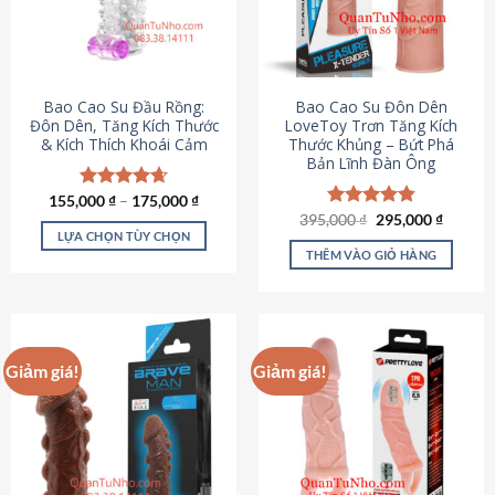
tùy
chọn
có
thể
được
Bao Cao Su Đầu Rồng:
Bao Cao Su Đôn Dên
chọn
Đôn Dên, Tăng Kích Thước
LoveToy Trơn Tăng Kích
& Kích Thích Khoái Cảm
Thước Khủng – Bứt Phá
trên
Bản Lĩnh Đàn Ông
trang
sản
155,000
Được xếp
₫
–
175,000
₫
phẩm
hạng
4.69
Giá
Giá
395,000
Được xếp
₫
295,000
₫
gốc
hiện
5 sao
LỰA CHỌN TÙY CHỌN
hạng
4.82
là:
tại
5 sao
THÊM VÀO GIỎ HÀNG
Sản
395,000 ₫.
là:
295,000
phẩm
này
có
nhiều
Giảm giá!
Giảm giá!
biến
thể.
Các
tùy
chọn
có