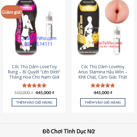
Giảm giá!
Cốc Thủ Dâm LoveToy
Cốc Thủ Dâm Lovetoy
Rung – Bí Quyết “Lên Đỉnh”
Anus Stamina Hậu Môn –
Thăng Hoa Cho Nam Giới
Khít Chặt, Cảm Giác Thật
Giá
Giá
550,000
Được xếp
₫
445,000
₫
Được xếp
445,000
₫
gốc
hiện
hạng
5.00
hạng
4.84
là:
tại
5 sao
5 sao
THÊM VÀO GIỎ HÀNG
THÊM VÀO GIỎ HÀNG
550,000 ₫.
là:
445,000 ₫.
Đồ Chơi Tình Dục Nữ