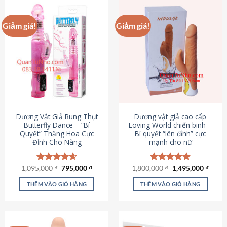
Giảm giá!
Giảm giá!
Dương Vật Giả Rung Thụt
Dương vật giả cao cấp
Butterfly Dance – “Bí
Loving World chiến binh –
Quyết” Thăng Hoa Cực
Bí quyết “lên đỉnh” cực
Đỉnh Cho Nàng
mạnh cho nữ
Giá
Giá
Giá
Giá
1,095,000
Được xếp
₫
795,000
₫
1,800,000
Được xếp
₫
1,495,000
₫
gốc
hiện
gốc
hiện
hạng
4.65
hạng
4.89
là:
tại
là:
tại
5 sao
5 sao
THÊM VÀO GIỎ HÀNG
THÊM VÀO GIỎ HÀNG
1,095,000 ₫.
là:
1,800,000 ₫.
là:
795,000 ₫.
1,495