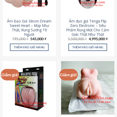
Âm Đạo Giả Silicon Dream
Âm đạo giả Tenga Flip
Sweet Heart – Múp Như
Zero Electronic – Siêu
Thật, Rung Sướng Tê
Phẩm Rung Mút Cho Cảm
Người
Giác Thật Như Thật
Giá
Giá
Giá
Giá
795,000
₫
545,000
₫
5,500,000
₫
4,995,000
₫
gốc
hiện
gốc
hiện
là:
tại
là:
tại
THÊM VÀO GIỎ HÀNG
THÊM VÀO GIỎ HÀNG
795,000 ₫.
là:
5,500,000 ₫.
là:
545,000 ₫.
4,995
Giảm giá!
Giảm giá!