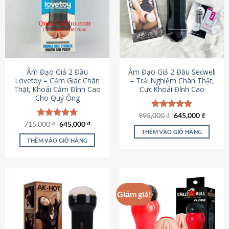
Âm Đạo Giả 2 Đầu
Âm Đạo Giả 2 Đầu Secwell
Lovetoy – Cảm Giác Chân
– Trải Nghiệm Chân Thật,
Thật, Khoái Cảm Đỉnh Cao
Cực Khoái Đỉnh Cao
Cho Quý Ông
Giá
Giá
995,000
Được xếp
₫
645,000
₫
gốc
hiện
Giá
Giá
hạng
4.88
715,000
Được xếp
₫
645,000
₫
là:
tại
gốc
hiện
5 sao
THÊM VÀO GIỎ HÀNG
hạng
4.79
995,000 ₫.
là:
là:
tại
5 sao
THÊM VÀO GIỎ HÀNG
645,000
715,000 ₫.
là:
645,000 ₫.
Giảm giá!