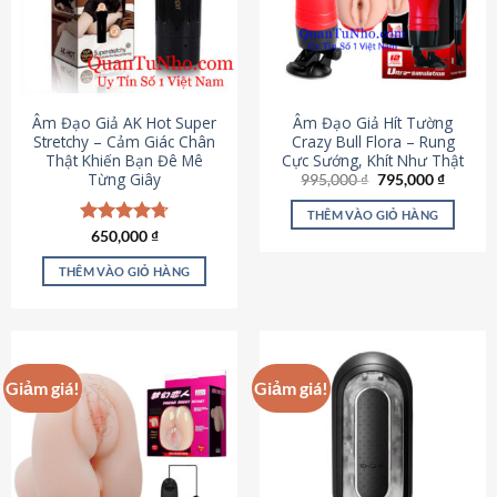
Âm Đạo Giả AK Hot Super
Âm Đạo Giả Hít Tường
Stretchy – Cảm Giác Chân
Crazy Bull Flora – Rung
Thật Khiến Bạn Đê Mê
Cực Sướng, Khít Như Thật
Từng Giây
Giá
Giá
995,000
₫
795,000
₫
gốc
hiện
là:
tại
THÊM VÀO GIỎ HÀNG
995,000 ₫.
là:
Được xếp
650,000
₫
795,000
hạng
4.75
5 sao
THÊM VÀO GIỎ HÀNG
Giảm giá!
Giảm giá!