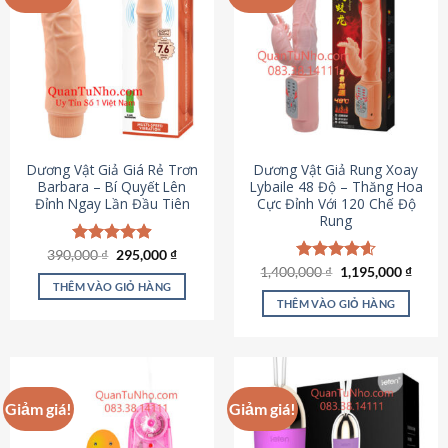
Dương Vật Giả Giá Rẻ Trơn
Dương Vật Giả Rung Xoay
Barbara – Bí Quyết Lên
Lybaile 48 Độ – Thăng Hoa
Đỉnh Ngay Lần Đầu Tiên
Cực Đỉnh Với 120 Chế Độ
Rung
Giá
Giá
390,000
Được xếp
₫
295,000
₫
gốc
hiện
hạng
4.90
Giá
Giá
1,400,000
Được xếp
₫
1,195,000
₫
là:
tại
gốc
hiện
5 sao
THÊM VÀO GIỎ HÀNG
hạng
4.62
390,000 ₫.
là:
là:
tại
5 sao
THÊM VÀO GIỎ HÀNG
295,000 ₫.
1,400,000 ₫.
là:
1,195
Giảm giá!
Giảm giá!