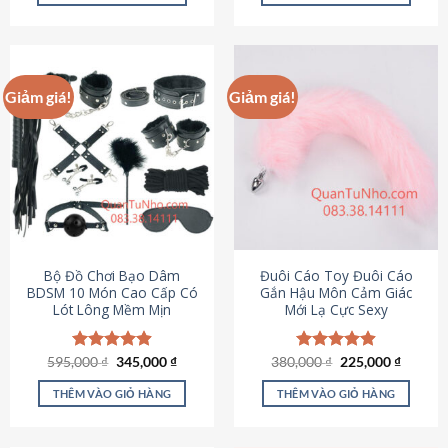
Sản
Sản
phẩm
phẩm
này
này
có
có
Giảm giá!
Giảm giá!
nhiều
nhiều
biến
biến
thể.
thể.
Các
Các
tùy
tùy
chọn
chọn
có
có
thể
thể
được
được
Bộ Đồ Chơi Bạo Dâm
Đuôi Cáo Toy Đuôi Cáo
chọn
chọn
BDSM 10 Món Cao Cấp Có
Gắn Hậu Môn Cảm Giác
Lót Lông Mềm Mịn
Mới Lạ Cực Sexy
trên
trên
trang
trang
sản
sản
Giá
Giá
Giá
Giá
595,000
Được xếp
₫
345,000
₫
380,000
Được xếp
₫
225,000
₫
phẩm
phẩm
gốc
hiện
gốc
hiện
hạng
4.88
hạng
4.88
là:
tại
là:
tại
5 sao
5 sao
THÊM VÀO GIỎ HÀNG
THÊM VÀO GIỎ HÀNG
595,000 ₫.
là:
380,000 ₫.
là:
345,000 ₫.
225,000