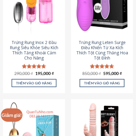
Trứng Rung Inox 2 Đầu
Trứng Rung Leten Surge
Rung Siêu Khỏe Siêu Kích
Điều Khiển Từ Xa Kích
Thích Tăng Khoái Cảm
Thích Tột Cùng Thăng Hoa
Cho Nàng
Tột Đỉnh
Giá
Giá
Giá
Giá
290,000
Được xếp
₫
195,000
₫
850,000
Được xếp
₫
595,000
₫
gốc
hiện
gốc
hiện
hạng
4.64
hạng
4.69
là:
tại
là:
tại
5 sao
5 sao
THÊM VÀO GIỎ HÀNG
THÊM VÀO GIỎ HÀNG
290,000 ₫.
là:
850,000 ₫.
là:
195,000 ₫.
595,000
Giảm giá!