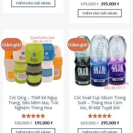
sản
là:
tại
THÊM VÀO GIỎ HÀNG
Giá
Giá
595,000
Được xếp
₫
395,000
₫
895,000 ₫.
là:
phẩm
gốc
hiện
hạng
4.64
695,000 ₫.
là:
tại
5 sao
THÊM VÀO GIỎ HÀNG
595,000 ₫.
là:
395,000
Giảm giá!
Giảm giá!
Cốc Qing – Thiết Kế Ngụy
Cốc Snail Cup Silicon Trong
Trang, Siêu Mềm Mại, Trải
Suốt – Thăng Hoa Cảm
Nghiệm Thăng Hoa
Xúc, Bí Mật Tuyệt Đối
Giá
Giá
Giá
Giá
430,000
Được xếp
₫
195,000
₫
650,000
Được xếp
₫
295,000
₫
gốc
hiện
gốc
hiện
hạng
4.78
hạng
4.69
là:
tại
là:
tại
5 sao
5 sao
THÊM VÀO GIỎ HÀNG
THÊM VÀO GIỎ HÀNG