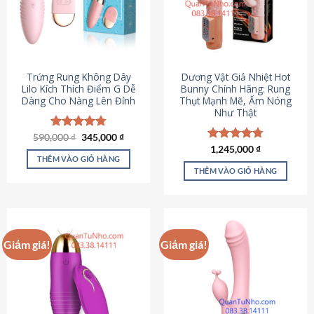
Trứng Rung Không Dây
Dương Vật Giả Nhiệt Hot
Lilo Kích Thích Điểm G Dễ
Bunny Chính Hãng: Rung
Dàng Cho Nàng Lên Đỉnh
Thụt Mạnh Mẽ, Ấm Nóng
Như Thật
Giá
Giá
590,000
Được xếp
₫
345,000
₫
gốc
hiện
hạng
4.79
Được xếp
1,245,000
₫
là:
tại
5 sao
THÊM VÀO GIỎ HÀNG
hạng
4.73
590,000 ₫.
là:
5 sao
THÊM VÀO GIỎ HÀNG
345,000 ₫.
Giảm giá!
Giảm giá!