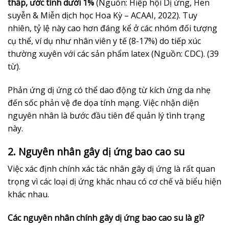
thấp, ước tính dưới 1%
(Nguồn: Hiệp hội Dị ứng, Hen
suyễn & Miễn dịch học Hoa Kỳ – ACAAI, 2022). Tuy
nhiên, tỷ lệ này cao hơn đáng kể ở các nhóm đối tượng
cụ thể, ví dụ như nhân viên y tế (8-17%) do tiếp xúc
thường xuyên với các sản phẩm latex (Nguồn: CDC). (39
từ).
Phản ứng dị ứng có thể dao động từ kích ứng da nhẹ
đến sốc phản vệ đe dọa tính mạng. Việc nhận diện
nguyên nhân là bước đầu tiên để quản lý tình trạng
này.
2. Nguyên nhân gây dị ứng bao cao su
Việc xác định chính xác tác nhân gây dị ứng là rất quan
trọng vì các loại dị ứng khác nhau có cơ chế và biểu hiện
khác nhau.
Các nguyên nhân chính gây dị ứng bao cao su là gì?