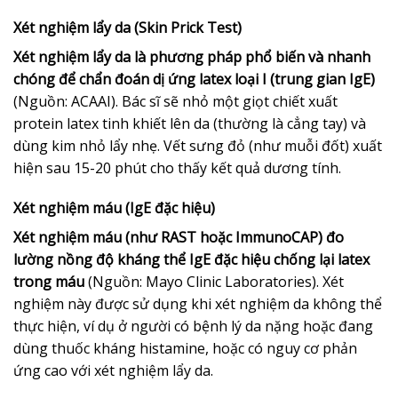
Xét nghiệm lẩy da (Skin Prick Test)
Xét nghiệm lẩy da là phương pháp phổ biến và nhanh
chóng để chẩn đoán dị ứng latex loại I (trung gian IgE)
(Nguồn: ACAAI). Bác sĩ sẽ nhỏ một giọt chiết xuất
protein latex tinh khiết lên da (thường là cẳng tay) và
dùng kim nhỏ lẩy nhẹ. Vết sưng đỏ (như muỗi đốt) xuất
hiện sau 15-20 phút cho thấy kết quả dương tính.
Xét nghiệm máu (IgE đặc hiệu)
Xét nghiệm máu (như RAST hoặc ImmunoCAP) đo
lường nồng độ kháng thể IgE đặc hiệu chống lại latex
trong máu
(Nguồn: Mayo Clinic Laboratories). Xét
nghiệm này được sử dụng khi xét nghiệm da không thể
thực hiện, ví dụ ở người có bệnh lý da nặng hoặc đang
dùng thuốc kháng histamine, hoặc có nguy cơ phản
ứng cao với xét nghiệm lẩy da.