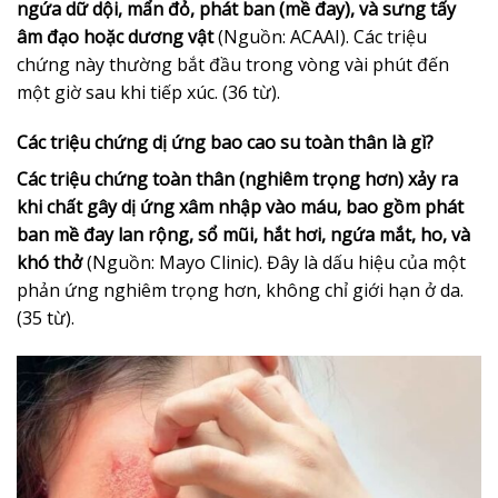
ngứa dữ dội, mẩn đỏ, phát ban (mề đay), và sưng tấy
âm đạo hoặc dương vật
(Nguồn: ACAAI). Các triệu
chứng này thường bắt đầu trong vòng vài phút đến
một giờ sau khi tiếp xúc. (36 từ).
Các triệu chứng dị ứng bao cao su toàn thân là gì?
Các triệu chứng toàn thân (nghiêm trọng hơn) xảy ra
khi chất gây dị ứng xâm nhập vào máu, bao gồm phát
ban mề đay lan rộng, sổ mũi, hắt hơi, ngứa mắt, ho, và
khó thở
(Nguồn: Mayo Clinic). Đây là dấu hiệu của một
phản ứng nghiêm trọng hơn, không chỉ giới hạn ở da.
(35 từ).