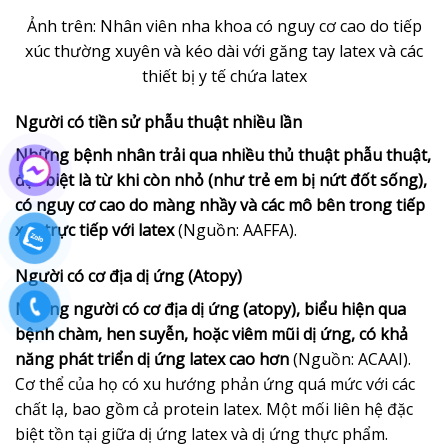
Ảnh trên: Nhân viên nha khoa có nguy cơ cao do tiếp
xúc thường xuyên và kéo dài với găng tay latex và các
thiết bị y tế chứa latex
Người có tiền sử phẫu thuật nhiều lần
Những bệnh nhân trải qua nhiều thủ thuật phẫu thuật,
đặc biệt là từ khi còn nhỏ (như trẻ em bị nứt đốt sống),
có nguy cơ cao do màng nhầy và các mô bên trong tiếp
xúc trực tiếp với latex
(Nguồn: AAFFA).
Người có cơ địa dị ứng (Atopy)
Những người có cơ địa dị ứng (atopy), biểu hiện qua
bệnh chàm, hen suyễn, hoặc viêm mũi dị ứng, có khả
năng phát triển dị ứng latex cao hơn
(Nguồn: ACAAI).
Cơ thể của họ có xu hướng phản ứng quá mức với các
chất lạ, bao gồm cả protein latex. Một mối liên hệ đặc
biệt tồn tại giữa dị ứng latex và dị ứng thực phẩm.