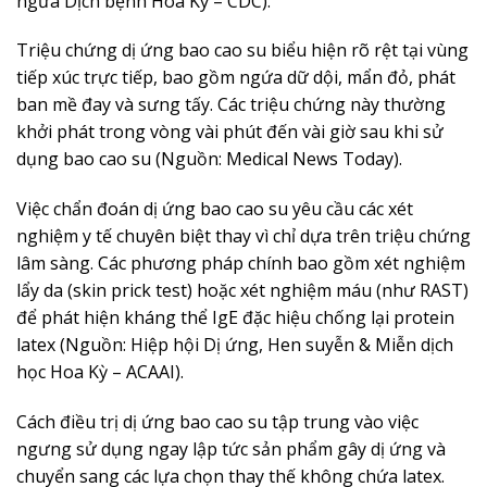
ngừa Dịch bệnh Hoa Kỳ – CDC).
Triệu chứng dị ứng bao cao su biểu hiện rõ rệt tại vùng
tiếp xúc trực tiếp, bao gồm ngứa dữ dội, mẩn đỏ, phát
ban mề đay và sưng tấy. Các triệu chứng này thường
khởi phát trong vòng vài phút đến vài giờ sau khi sử
dụng bao cao su (Nguồn: Medical News Today).
Việc chẩn đoán dị ứng bao cao su yêu cầu các xét
nghiệm y tế chuyên biệt thay vì chỉ dựa trên triệu chứng
lâm sàng. Các phương pháp chính bao gồm xét nghiệm
lẩy da (skin prick test) hoặc xét nghiệm máu (như RAST)
để phát hiện kháng thể IgE đặc hiệu chống lại protein
latex (Nguồn: Hiệp hội Dị ứng, Hen suyễn & Miễn dịch
học Hoa Kỳ – ACAAI).
Cách điều trị dị ứng bao cao su tập trung vào việc
ngưng sử dụng ngay lập tức sản phẩm gây dị ứng và
chuyển sang các lựa chọn thay thế không chứa latex.