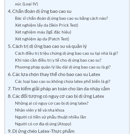
xúc (Loại IV)
4. Chẩn đoán dị ứng bao cao su
Bác sĩ chẩn đoán dị ứng bao cao su bằng cách nào?
Xét nghiệm lẩy da (Skin Prick Test)
Xét nghiệm máu (IgE đặc hiệu)
Xét nghiệm áp da (Patch Test)
5. Cách trị dị ứng bao cao su và quản lý
Cách điều trị triệu chứng dị ứng bao cao su tại nhà là gì?
Khi nào cần điều trị y tế cho dị ứng bao cao su?
Phương pháp quản lý lâu dài dị ứng bao cao su là gì?
6. Các lựa chọn thay thế cho bao cao su Latex
Các loại bao cao su không chứa latex phổ biến là gì?
7. Tìm kiếm giải pháp an toàn cho làn da nhạy cảm
8. Các đối tượng có nguy cơ cao bị dị ứng Latex
Những ai có nguy cơ cao bị dị ứng latex?
Nhân viên y tế và nha khoa
Người có tiền sử phẫu thuật nhiều lần
Người có cơ địa dị ứng (Atopy)
9. Dị ứng chéo Latex-Thực phẩm