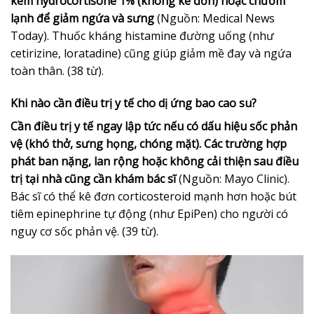
kem hydrocortisone 1% (không kê đơn) hoặc chườm
lạnh để giảm ngứa và sưng
(Nguồn: Medical News
Today). Thuốc kháng histamine đường uống (như
cetirizine, loratadine) cũng giúp giảm mề đay và ngứa
toàn thân. (38 từ).
Khi nào cần điều trị y tế cho dị ứng bao cao su?
Cần điều trị y tế ngay lập tức nếu có dấu hiệu sốc phản
vệ (khó thở, sưng họng, chóng mặt). Các trường hợp
phát ban nặng, lan rộng hoặc không cải thiện sau điều
trị tại nhà cũng cần khám bác sĩ
(Nguồn: Mayo Clinic).
Bác sĩ có thể kê đơn corticosteroid mạnh hơn hoặc bút
tiêm epinephrine tự động (như EpiPen) cho người có
nguy cơ sốc phản vệ. (39 từ).