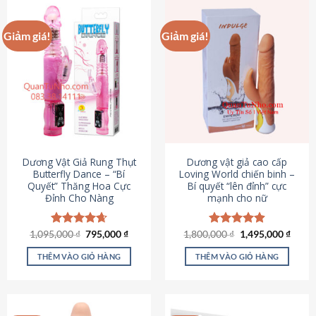
Giảm giá!
Giảm giá!
Dương Vật Giả Rung Thụt
Dương vật giả cao cấp
Butterfly Dance – “Bí
Loving World chiến binh –
Quyết” Thăng Hoa Cực
Bí quyết “lên đỉnh” cực
Đỉnh Cho Nàng
mạnh cho nữ
Giá
Giá
Giá
Giá
1,095,000
Được xếp
₫
795,000
₫
1,800,000
Được xếp
₫
1,495,000
₫
gốc
hiện
gốc
hiện
hạng
4.65
hạng
4.89
là:
tại
là:
tại
5 sao
5 sao
THÊM VÀO GIỎ HÀNG
THÊM VÀO GIỎ HÀNG
1,095,000 ₫.
là:
1,800,000 ₫.
là:
795,000 ₫.
1,495