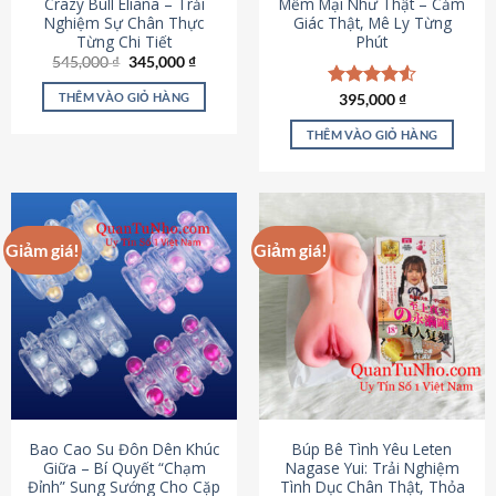
Crazy Bull Eliana – Trải
Mềm Mại Như Thật – Cảm
Nghiệm Sự Chân Thực
Giác Thật, Mê Ly Từng
Từng Chi Tiết
Phút
Giá
Giá
545,000
₫
345,000
₫
gốc
hiện
là:
tại
THÊM VÀO GIỎ HÀNG
Được xếp
395,000
₫
545,000 ₫.
là:
hạng
4.53
345,000 ₫.
5 sao
THÊM VÀO GIỎ HÀNG
Giảm giá!
Giảm giá!
Bao Cao Su Đôn Dên Khúc
Búp Bê Tình Yêu Leten
Giữa – Bí Quyết “Chạm
Nagase Yui: Trải Nghiệm
Đỉnh” Sung Sướng Cho Cặp
Tình Dục Chân Thật, Thỏa