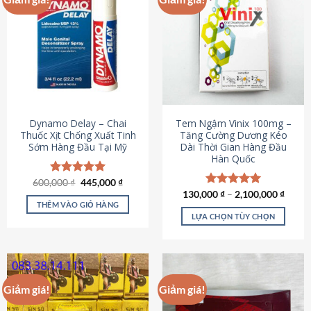
Dynamo Delay – Chai
Tem Ngậm Vinix 100mg –
Thuốc Xịt Chống Xuất Tinh
Tăng Cường Dương Kéo
Sớm Hàng Đầu Tại Mỹ
Dài Thời Gian Hàng Đầu
Hàn Quốc
Giá
Giá
600,000
Được xếp
₫
445,000
₫
gốc
hiện
hạng
5.00
130,000
Được xếp
₫
–
2,100,000
₫
là:
tại
5 sao
THÊM VÀO GIỎ HÀNG
hạng
5.00
600,000 ₫.
là:
5 sao
LỰA CHỌN TÙY CHỌN
445,000 ₫.
Sản
phẩm
này
có
Giảm giá!
Giảm giá!
nhiều
biến