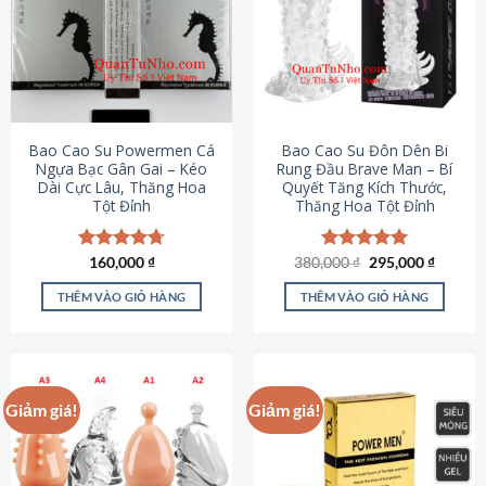
thể.
Các
tùy
chọn
có
thể
được
Bao Cao Su Powermen Cá
Bao Cao Su Đôn Dên Bi
chọn
Ngựa Bạc Gân Gai – Kéo
Rung Đầu Brave Man – Bí
Dài Cực Lâu, Thăng Hoa
Quyết Tăng Kích Thước,
trên
Tột Đỉnh
Thăng Hoa Tột Đỉnh
trang
sản
phẩm
Giá
Giá
Được xếp
160,000
₫
380,000
Được xếp
₫
295,000
₫
gốc
hiện
hạng
4.73
hạng
5.00
là:
tại
5 sao
5 sao
THÊM VÀO GIỎ HÀNG
THÊM VÀO GIỎ HÀNG
380,000 ₫.
là:
295,000
Giảm giá!
Giảm giá!