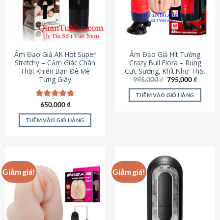
Âm Đạo Giả AK Hot Super
Âm Đạo Giả Hít Tường
Stretchy – Cảm Giác Chân
Crazy Bull Flora – Rung
Thật Khiến Bạn Đê Mê
Cực Sướng, Khít Như Thật
Từng Giây
Giá
Giá
995,000
₫
795,000
₫
gốc
hiện
là:
tại
THÊM VÀO GIỎ HÀNG
995,000 ₫.
là:
Được xếp
650,000
₫
795,000
hạng
4.75
5 sao
THÊM VÀO GIỎ HÀNG
Giảm giá!
Giảm giá!