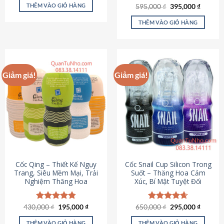
sản
là:
tại
THÊM VÀO GIỎ HÀNG
Giá
Giá
595,000
Được xếp
₫
395,000
₫
895,000 ₫.
là:
phẩm
gốc
hiện
hạng
4.64
695,000 ₫.
là:
tại
5 sao
THÊM VÀO GIỎ HÀNG
595,000 ₫.
là:
395,000
Giảm giá!
Giảm giá!
Cốc Qing – Thiết Kế Ngụy
Cốc Snail Cup Silicon Trong
Trang, Siêu Mềm Mại, Trải
Suốt – Thăng Hoa Cảm
Nghiệm Thăng Hoa
Xúc, Bí Mật Tuyệt Đối
Giá
Giá
Giá
Giá
430,000
Được xếp
₫
195,000
₫
650,000
Được xếp
₫
295,000
₫
gốc
hiện
gốc
hiện
hạng
4.78
hạng
4.69
là:
tại
là:
tại
5 sao
5 sao
THÊM VÀO GIỎ HÀNG
THÊM VÀO GIỎ HÀNG