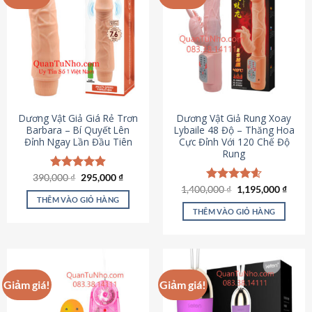
Dương Vật Giả Giá Rẻ Trơn
Dương Vật Giả Rung Xoay
Barbara – Bí Quyết Lên
Lybaile 48 Độ – Thăng Hoa
Đỉnh Ngay Lần Đầu Tiên
Cực Đỉnh Với 120 Chế Độ
Rung
Giá
Giá
390,000
Được xếp
₫
295,000
₫
gốc
hiện
hạng
4.90
Giá
Giá
1,400,000
Được xếp
₫
1,195,000
₫
là:
tại
gốc
hiện
5 sao
THÊM VÀO GIỎ HÀNG
hạng
4.62
390,000 ₫.
là:
là:
tại
5 sao
THÊM VÀO GIỎ HÀNG
295,000 ₫.
1,400,000 ₫.
là:
1,195
Giảm giá!
Giảm giá!