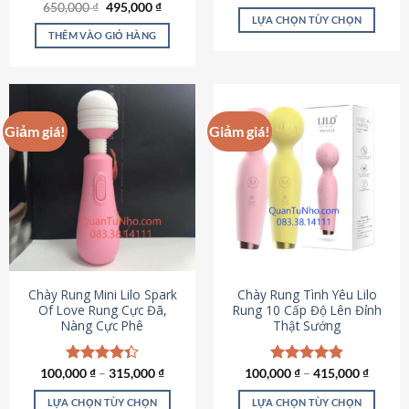
Giá
Giá
hạng
4.80
650,000
Được xếp
₫
495,000
₫
gốc
hiện
5 sao
LỰA CHỌN TÙY CHỌN
hạng
4.72
là:
tại
5 sao
THÊM VÀO GIỎ HÀNG
Sản
650,000 ₫.
là:
495,000 ₫.
phẩm
này
có
nhiều
Giảm giá!
Giảm giá!
biến
thể.
Các
tùy
chọn
có
thể
được
chọn
Chày Rung Mini Lilo Spark
Chày Rung Tình Yêu Lilo
Of Love Rung Cực Đã,
Rung 10 Cấp Độ Lên Đỉnh
trên
Nàng Cực Phê
Thật Sướng
trang
sản
phẩm
100,000
Được xếp
₫
–
315,000
₫
100,000
Được xếp
₫
–
415,000
₫
hạng
4.33
hạng
4.94
5 sao
5 sao
LỰA CHỌN TÙY CHỌN
LỰA CHỌN TÙY CHỌN