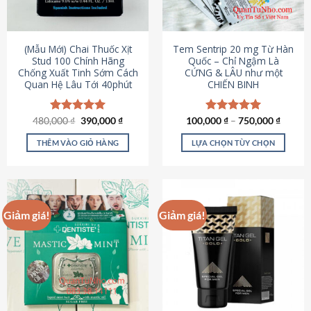
có
có
thể
thể
được
được
(Mẫu Mới) Chai Thuốc Xịt
Tem Sentrip 20 mg Từ Hàn
chọn
chọn
Stud 100 Chính Hãng
Quốc – Chỉ Ngậm Là
Chống Xuất Tinh Sớm Cách
CỨNG & LÂU như một
trên
trên
Quan Hệ Lâu Tới 40phút
CHIẾN BINH
trang
trang
sản
sản
phẩm
phẩm
Giá
Giá
480,000
Được xếp
₫
390,000
₫
100,000
Được xếp
₫
–
750,000
₫
gốc
hiện
hạng
5.00
hạng
5.00
là:
tại
5 sao
5 sao
THÊM VÀO GIỎ HÀNG
LỰA CHỌN TÙY CHỌN
480,000 ₫.
là:
390,000 ₫.
Sản
phẩm
này
có
Giảm giá!
Giảm giá!
nhiều
biến
thể.
Các
tùy
chọn
có