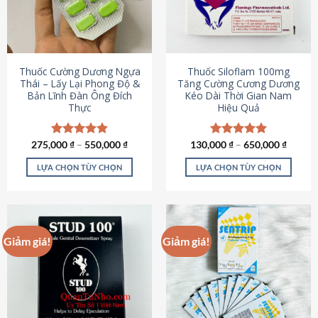
tùy
tùy
chọn
chọn
có
có
thể
thể
được
được
Thuốc Cường Dương Ngựa
Thuốc Siloflam 100mg
chọn
chọn
Thái – Lấy Lại Phong Độ &
Tăng Cường Cương Dương
Bản Lĩnh Đàn Ông Đích
Kéo Dài Thời Gian Nam
trên
trên
Thực
Hiệu Quả
trang
trang
sản
sản
phẩm
phẩm
275,000
Được xếp
₫
–
550,000
₫
130,000
Được xếp
₫
–
650,000
₫
hạng
4.87
hạng
5.00
5 sao
5 sao
LỰA CHỌN TÙY CHỌN
LỰA CHỌN TÙY CHỌN
Sản
Sản
phẩm
phẩm
này
này
có
có
Giảm giá!
Giảm giá!
nhiều
nhiều
biến
biến
thể.
thể.
Các
Các
tùy
tùy
chọn
chọn