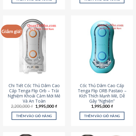
430,000 ₫.
là:
650,000 ₫.
là:
195,000 ₫.
295,000
Giảm giá!
Chi Tiết Cốc Thủ Dâm Cao
Cốc Thủ Dâm Cao Cấp
Cấp Tenga Flip Orb – Trải
Tenga Flip ORB Pastaio –
Nghiệm Khoái Cảm Mới Mẻ
Kích Thích Mạnh Mẽ, Dễ
Và An Toàn
Gây “Nghiện”
Giá
Giá
2,200,000
₫
1,995,000
₫
1,995,000
₫
gốc
hiện
là:
tại
THÊM VÀO GIỎ HÀNG
THÊM VÀO GIỎ HÀNG
2,200,000 ₫.
là:
1,995,000 ₫.