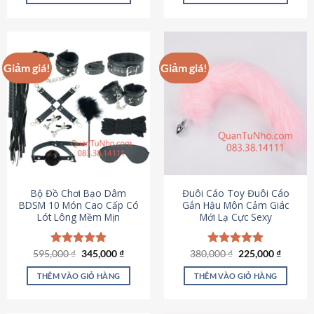
Sản
Sản
phẩm
phẩm
này
này
có
có
Giảm giá!
Giảm giá!
nhiều
nhiều
biến
biến
thể.
thể.
Các
Các
tùy
tùy
chọn
chọn
có
có
thể
thể
được
được
Bộ Đồ Chơi Bạo Dâm
Đuôi Cáo Toy Đuôi Cáo
chọn
chọn
BDSM 10 Món Cao Cấp Có
Gắn Hậu Môn Cảm Giác
Lót Lông Mềm Mịn
Mới Lạ Cực Sexy
trên
trên
trang
trang
sản
sản
Giá
Giá
Giá
Giá
595,000
Được xếp
₫
345,000
₫
380,000
Được xếp
₫
225,000
₫
phẩm
phẩm
gốc
hiện
gốc
hiện
hạng
4.88
hạng
4.88
là:
tại
là:
tại
5 sao
5 sao
THÊM VÀO GIỎ HÀNG
THÊM VÀO GIỎ HÀNG
595,000 ₫.
là:
380,000 ₫.
là:
345,000 ₫.
225,000