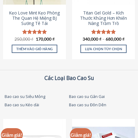
thể
được
Kẹo Love Mint Kẹo Phòng
Titan Gel Gold – Kích
chọn
The Quan Hệ Miệng BJ
Thước Khủng Hơn Khiến
Sướng Tê Tái
Nàng Trầm Trồ
trên
trang
sản
Giá
Giá
250,000
Được xếp
₫
170,000
₫
340,000
Được xếp
₫
–
680,000
₫
phẩm
gốc
hiện
hạng
5.00
hạng
4.79
là:
tại
5 sao
5 sao
THÊM VÀO GIỎ HÀNG
LỰA CHỌN TÙY CHỌN
250,000 ₫.
là:
170,000 ₫.
Sản
phẩm
này
có
Các Loại Bao Cao Su
nhiều
biến
thể.
Bao cao su Siêu Mỏng
Bao cao su Gân Gai
Các
Bao cao su Kéo dài
Bao cao su Đôn Dên
tùy
chọn
có
thể
được
Giảm giá!
Giảm giá!