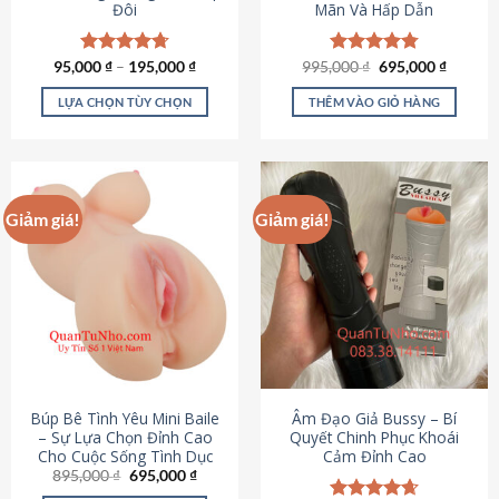
Đôi
Mãn Và Hấp Dẫn
Giá
Giá
95,000
Được xếp
₫
–
195,000
₫
995,000
Được xếp
₫
695,000
₫
gốc
hiện
hạng
4.70
hạng
4.80
là:
tại
5 sao
5 sao
LỰA CHỌN TÙY CHỌN
THÊM VÀO GIỎ HÀNG
995,000 ₫.
là:
695,000
Sản
phẩm
này
có
Giảm giá!
Giảm giá!
nhiều
biến
thể.
Các
tùy
chọn
có
thể
được
Búp Bê Tình Yêu Mini Baile
Âm Đạo Giả Bussy – Bí
chọn
– Sự Lựa Chọn Đỉnh Cao
Quyết Chinh Phục Khoái
Cho Cuộc Sống Tình Dục
Cảm Đỉnh Cao
trên
Giá
Giá
895,000
₫
695,000
₫
trang
gốc
hiện