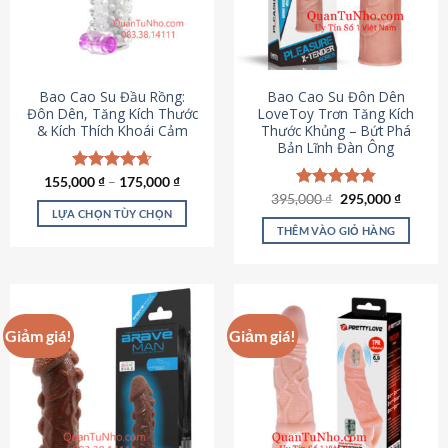
tùy
chọn
có
thể
được
Bao Cao Su Đầu Rồng:
Bao Cao Su Đôn Dên
chọn
Đôn Dên, Tăng Kích Thước
LoveToy Trơn Tăng Kích
& Kích Thích Khoái Cảm
Thước Khủng – Bứt Phá
trên
Bản Lĩnh Đàn Ông
trang
sản
155,000
Được xếp
₫
–
175,000
₫
phẩm
hạng
4.69
Giá
Giá
395,000
Được xếp
₫
295,000
₫
gốc
hiện
5 sao
LỰA CHỌN TÙY CHỌN
hạng
4.82
là:
tại
5 sao
THÊM VÀO GIỎ HÀNG
Sản
395,000 ₫.
là:
295,000
phẩm
này
có
nhiều
Giảm giá!
Giảm giá!
biến
thể.
Các
tùy
chọn
có