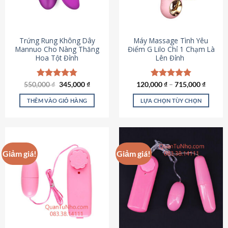
Trứng Rung Không Dây
Máy Massage Tình Yêu
Mannuo Cho Nàng Thăng
Điểm G Lilo Chỉ 1 Chạm Là
Hoa Tột Đỉnh
Lên Đỉnh
Giá
Giá
550,000
Được xếp
₫
345,000
₫
120,000
Được xếp
₫
–
715,000
₫
gốc
hiện
hạng
4.81
hạng
4.85
là:
tại
5 sao
5 sao
THÊM VÀO GIỎ HÀNG
LỰA CHỌN TÙY CHỌN
550,000 ₫.
là:
345,000 ₫.
Sản
phẩm
này
có
Giảm giá!
Giảm giá!
nhiều
biến
thể.
Các
tùy
chọn
có