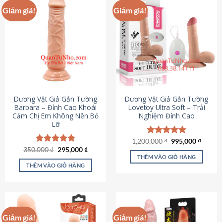
Giảm giá!
Giảm giá!
Dương Vật Giả Gắn Tường
Dương Vật Giả Gắn Tường
Barbara – Đỉnh Cao Khoái
Lovetoy Ultra Soft – Trải
Cảm Chị Em Không Nên Bỏ
Nghiệm Đỉnh Cao
Lỡ
Giá
Giá
1,200,000
Được xếp
₫
995,000
₫
gốc
hiện
Giá
Giá
hạng
4.82
350,000
Được xếp
₫
295,000
₫
là:
tại
gốc
hiện
5 sao
THÊM VÀO GIỎ HÀNG
hạng
4.79
1,200,000 ₫.
là:
là:
tại
5 sao
THÊM VÀO GIỎ HÀNG
995,00
350,000 ₫.
là:
295,000 ₫.
Giảm giá!
Giảm giá!