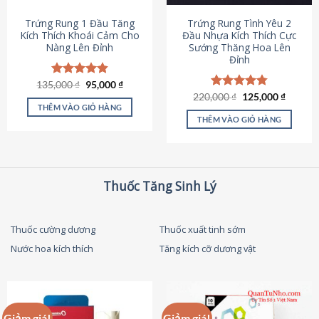
thể
được
Trứng Rung 1 Đầu Tăng
Trứng Rung Tình Yêu 2
chọn
Kích Thích Khoái Cảm Cho
Đầu Nhựa Kích Thích Cực
Nàng Lên Đỉnh
Sướng Thăng Hoa Lên
trên
Đỉnh
trang
sản
Giá
Giá
135,000
Được xếp
₫
95,000
₫
phẩm
gốc
hiện
hạng
4.87
Giá
Giá
220,000
Được xếp
₫
125,000
₫
là:
tại
gốc
hiện
5 sao
THÊM VÀO GIỎ HÀNG
hạng
4.79
135,000 ₫.
là:
là:
tại
5 sao
THÊM VÀO GIỎ HÀNG
95,000 ₫.
220,000 ₫.
là:
125,000
Thuốc Tăng Sinh Lý
Thuốc cường dương
Thuốc xuất tinh sớm
Nước hoa kích thích
Tăng kích cỡ dương vật
Giảm giá!
Giảm giá!