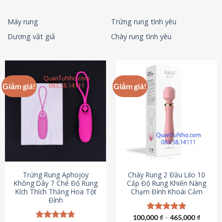
Máy rung
Trứng rung tình yêu
Dương vật giả
Chày rung tình yêu
Giảm giá!
Giảm giá!
Trứng Rung Aphojoy
Chày Rung 2 Đầu Lilo 10
Không Dây 7 Chế Độ Rung
Cấp Độ Rung Khiến Nàng
Kích Thích Thăng Hoa Tột
Chạm Đỉnh Khoái Cảm
Đỉnh
100,000
Được xếp
₫
–
465,000
₫