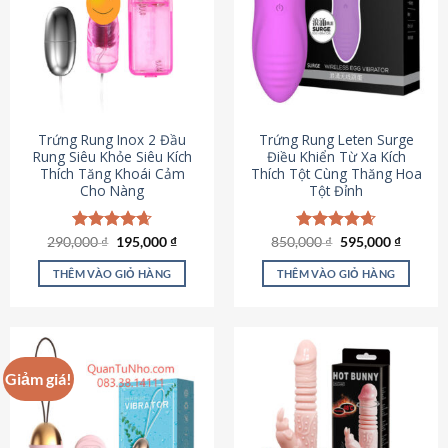
Trứng Rung Inox 2 Đầu
Trứng Rung Leten Surge
Rung Siêu Khỏe Siêu Kích
Điều Khiển Từ Xa Kích
Thích Tăng Khoái Cảm
Thích Tột Cùng Thăng Hoa
Cho Nàng
Tột Đỉnh
Giá
Giá
Giá
Giá
290,000
Được xếp
₫
195,000
₫
850,000
Được xếp
₫
595,000
₫
gốc
hiện
gốc
hiện
hạng
4.64
hạng
4.69
là:
tại
là:
tại
5 sao
5 sao
THÊM VÀO GIỎ HÀNG
THÊM VÀO GIỎ HÀNG
290,000 ₫.
là:
850,000 ₫.
là:
195,000 ₫.
595,000
Giảm giá!