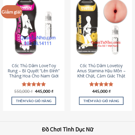
Giảm giá!
Cốc Thủ Dâm LoveToy
Cốc Thủ Dâm Lovetoy
Rung – Bí Quyết “Lên Đỉnh”
Anus Stamina Hậu Môn –
Thăng Hoa Cho Nam Giới
Khít Chặt, Cảm Giác Thật
Giá
Giá
550,000
Được xếp
₫
445,000
₫
Được xếp
445,000
₫
gốc
hiện
hạng
5.00
hạng
4.84
là:
tại
5 sao
5 sao
THÊM VÀO GIỎ HÀNG
THÊM VÀO GIỎ HÀNG
550,000 ₫.
là:
445,000 ₫.
Đồ Chơi Tình Dục Nữ