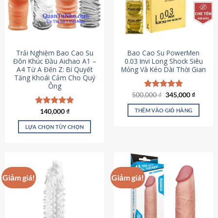
Trải Nghiệm Bao Cao Su
Bao Cao Su PowerMen
Đôn Khúc Đầu Aichao A1 –
0.03 Invi Long Shock Siêu
A4 Từ A Đến Z: Bí Quyết
Mỏng Và Kéo Dài Thời Gian
Tăng Khoái Cảm Cho Quý
Ông
Giá
Giá
500,000
Được xếp
₫
345,000
₫
gốc
hiện
hạng
4.85
là:
tại
5 sao
THÊM VÀO GIỎ HÀNG
Được xếp
140,000
₫
500,000 ₫.
là:
hạng
4.88
345,000
5 sao
LỰA CHỌN TÙY CHỌN
Sản
phẩm
này
có
Giảm giá!
Giảm giá!
nhiều
biến
thể.
Các