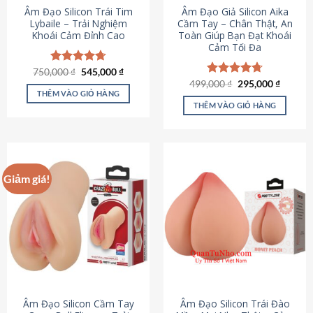
Âm Đạo Silicon Trái Tim
Âm Đạo Giả Silicon Aika
Lybaile – Trải Nghiệm
Cầm Tay – Chân Thật, An
Khoái Cảm Đỉnh Cao
Toàn Giúp Bạn Đạt Khoái
Cảm Tối Đa
Giá
Giá
750,000
Được xếp
₫
545,000
₫
gốc
hiện
hạng
4.70
Giá
Giá
499,000
Được xếp
₫
295,000
₫
là:
tại
gốc
hiện
5 sao
THÊM VÀO GIỎ HÀNG
hạng
4.75
750,000 ₫.
là:
là:
tại
5 sao
THÊM VÀO GIỎ HÀNG
545,000 ₫.
499,000 ₫.
là:
295,000
Giảm giá!
Âm Đạo Silicon Cầm Tay
Âm Đạo Silicon Trái Đào