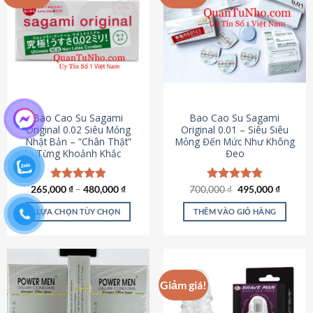
chọn
trên
trang
sản
phẩm
Bao Cao Su Sagami
Bao Cao Su Sagami
Original 0.02 Siêu Mỏng
Original 0.01 – Siêu Siêu
Nhật Bản – “Chân Thật”
Mỏng Đến Mức Như Không
Từng Khoảnh Khắc
Đeo
Giá
Giá
265,000
Được xếp
₫
–
480,000
₫
700,000
Được xếp
₫
495,000
₫
gốc
hiện
hạng
4.87
hạng
4.83
là:
tại
5 sao
5 sao
LỰA CHỌN TÙY CHỌN
THÊM VÀO GIỎ HÀNG
700,000 ₫.
là:
495,000
Sản
phẩm
này
có
Giảm giá!
nhiều
biến