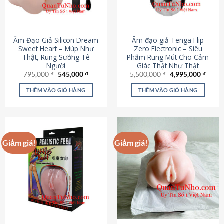
Âm Đạo Giả Silicon Dream
Âm đạo giả Tenga Flip
Sweet Heart – Múp Như
Zero Electronic – Siêu
Thật, Rung Sướng Tê
Phẩm Rung Mút Cho Cảm
Người
Giác Thật Như Thật
Giá
Giá
Giá
Giá
795,000
₫
545,000
₫
5,500,000
₫
4,995,000
₫
gốc
hiện
gốc
hiện
là:
tại
là:
tại
THÊM VÀO GIỎ HÀNG
THÊM VÀO GIỎ HÀNG
795,000 ₫.
là:
5,500,000 ₫.
là:
545,000 ₫.
4,995
Giảm giá!
Giảm giá!