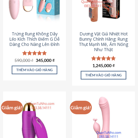
Trứng Rung Không Dây
Dương Vật Giả Nhiệt Hot
Lilo Kích Thích Điểm G Dễ
Bunny Chính Hãng: Rung
Dàng Cho Nàng Lên Đỉnh
Thụt Mạnh Mẽ, Ấm Nóng
Như Thật
Giá
Giá
590,000
Được xếp
₫
345,000
₫
gốc
hiện
hạng
4.79
Được xếp
1,245,000
₫
là:
tại
5 sao
THÊM VÀO GIỎ HÀNG
hạng
4.73
590,000 ₫.
là:
5 sao
THÊM VÀO GIỎ HÀNG
345,000 ₫.
Giảm giá!
Giảm giá!