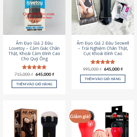
Âm Đạo Giả 2 Đầu
Âm Đạo Giả 2 Đầu Secwell
Lovetoy – Cảm Giác Chân
– Trải Nghiệm Chân Thật,
Thật, Khoái Cảm Đỉnh Cao
Cực Khoái Đỉnh Cao
Cho Quý Ông
Giá
Giá
995,000
Được xếp
₫
645,000
₫
gốc
hiện
Giá
Giá
hạng
4.88
715,000
Được xếp
₫
645,000
₫
là:
tại
gốc
hiện
5 sao
THÊM VÀO GIỎ HÀNG
hạng
4.79
995,000 ₫.
là:
là:
tại
5 sao
THÊM VÀO GIỎ HÀNG
645,000
715,000 ₫.
là:
645,000 ₫.
Giảm giá!