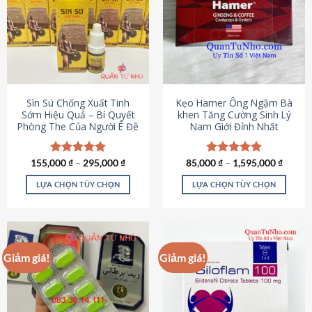
thể.
Các
tùy
chọn
có
thể
được
Sìn Sú Chống Xuất Tinh
Kẹo Hamer Ông Ngậm Bà
chọn
Sớm Hiệu Quả – Bí Quyết
khen Tăng Cường Sinh Lý
Phòng The Của Người Ê Đê
Nam Giới Đỉnh Nhất
trên
trang
sản
155,000
Được xếp
₫
–
295,000
₫
85,000
Được xếp
₫
–
1,595,000
₫
phẩm
hạng
4.95
hạng
5.00
5 sao
5 sao
LỰA CHỌN TÙY CHỌN
LỰA CHỌN TÙY CHỌN
Sản
Sản
phẩm
phẩm
này
này
có
có
Giảm giá!
Giảm giá!
nhiều
nhiều
biến
biến
thể.
thể.
Các
Các