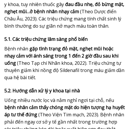
y khoa, tuy nhiên thuốc gây
đau đầu nhẹ, đỏ bừng mặt,
nghẹt mũi…ở bệnh nhân nhạy cảm
(Theo Dược điển
Châu Âu, 2023). Các triệu chứng mang tính chất sinh lý
bình thường do sự giãn nở mạch máu toàn thân.
5.1. Các triệu chứng lâm sàng phổ biến
Bệnh nhân
gặp tình trạng đỏ mặt, nghẹt mũi hoặc
nhạy cảm với ánh sáng trong 1 đến 2 giờ đầu sau khi
uống
(Theo Tạp chí Nhãn khoa, 2022). Triệu chứng tự
thuyên giảm khi nồng độ Sildenafil trong máu giảm dần
qua hệ bài tiết.
5.2. Hướng dẫn xử lý y khoa tại nhà
Uống nhiều nước lọc và nằm nghỉ ngơi tại chỗ, nếu
bệnh nhân cảm thấy chóng mặt do hiện tượng hạ huyết
áp tư thế đứng
(Theo Viện Tim mạch, 2023). Bệnh nhân
phải đến ngay cơ sở y tế gần nhất trong trường hợp
các triệu chứng kéo dài hoặc xuất hiện cơn đau thắt