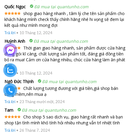
Quốc Ngọc
Đã mua tại quantunho.com
shop giao hàng nhanh , tâm lý che tên sản phẩm cho
khách hàng mình check thấy chính hãng nhé hi vọng sẽ đem lại
Được xếp
hạng
5
5
kết quả như mình mong đợi
sao
Trả lời
•
10 Tháng 12, 2024
Huỳnh Anh
Đã mua tại quantunho.com
Thời gian giao hàng nhanh, sản phẩm được cửa hàng
đóng gói kĩ càng, chất lượng sản phẩm tốt, đáng giá đồng tiền
Được xếp
hạng
5
5
bỏ ra mua! Cảm ơn cửa hàng nhiều, chúc cửa hàng làm ăn phát
sao
đạt!
Trả lời
•
10 Tháng 12, 2024
Ngô Đức Thịnh
Đã mua tại quantunho.com
Chất lượng tương đương với giá tiền,giá shop bán
cũng mềm,nên mua ạ
Được xếp
hạng
5
5
sao
Trả lời
•
23 Tháng mười một, 2024
Tam
Đã mua tại quantunho.com
Cho shop 5 sao dịch vụ, giao hàng rất nhanh và bạn
shop tận tình mình khó tính hỏi nhiều nhưng vẫn trl nhiệt tình
Được xếp
hạng
5
5
sao
Trả lời
•
26 Tháng 7, 2024