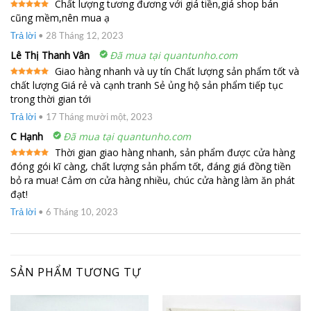
Chất lượng tương đương với giá tiền,giá shop bán
cũng mềm,nên mua ạ
Được xếp
hạng
5
5
sao
Trả lời
•
28 Tháng 12, 2023
Lê Thị Thanh Vân
Đã mua tại quantunho.com
Giao hàng nhanh và uy tín Chất lượng sản phẩm tốt và
chất lượng Giá rẻ và cạnh tranh Sẻ ủng hộ sản phẩm tiếp tục
Được xếp
hạng
5
5
trong thời gian tới
sao
Trả lời
•
17 Tháng mười một, 2023
C Hạnh
Đã mua tại quantunho.com
Thời gian giao hàng nhanh, sản phẩm được cửa hàng
đóng gói kĩ càng, chất lượng sản phẩm tốt, đáng giá đồng tiền
Được xếp
hạng
5
5
bỏ ra mua! Cảm ơn cửa hàng nhiều, chúc cửa hàng làm ăn phát
sao
đạt!
Trả lời
•
6 Tháng 10, 2023
SẢN PHẨM TƯƠNG TỰ