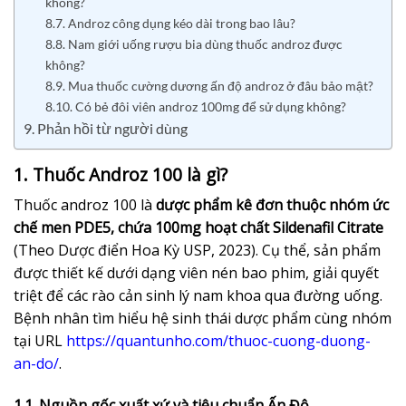
không?
8.7. Androz công dụng kéo dài trong bao lâu?
8.8. Nam giới uống rượu bia dùng thuốc androz được
không?
8.9. Mua thuốc cường dương ấn độ androz ở đâu bảo mật?
8.10. Có bẻ đôi viên androz 100mg để sử dụng không?
9. Phản hồi từ người dùng
1. Thuốc Androz 100 là gì?
Thuốc androz 100 là
dược phẩm kê đơn thuộc nhóm ức
chế men PDE5, chứa 100mg hoạt chất Sildenafil Citrate
(Theo Dược điển Hoa Kỳ USP, 2023). Cụ thể, sản phẩm
được thiết kế dưới dạng viên nén bao phim, giải quyết
triệt để các rào cản sinh lý nam khoa qua đường uống.
Bệnh nhân tìm hiểu hệ sinh thái dược phẩm cùng nhóm
tại URL
https://quantunho.com/thuoc-cuong-duong-
an-do/
.
1.1. Nguồn gốc xuất xứ và tiêu chuẩn Ấn Độ