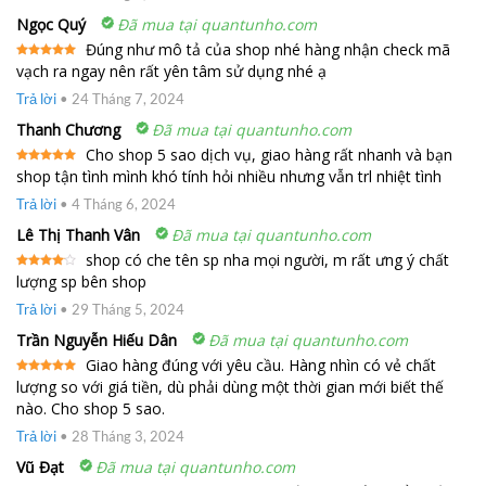
Ngọc Quý
Đã mua tại quantunho.com
Đúng như mô tả của shop nhé hàng nhận check mã
vạch ra ngay nên rất yên tâm sử dụng nhé ạ
Được xếp
hạng
5
5
sao
Trả lời
•
24 Tháng 7, 2024
Thanh Chương
Đã mua tại quantunho.com
Cho shop 5 sao dịch vụ, giao hàng rất nhanh và bạn
shop tận tình mình khó tính hỏi nhiều nhưng vẫn trl nhiệt tình
Được xếp
hạng
5
5
sao
Trả lời
•
4 Tháng 6, 2024
Lê Thị Thanh Vân
Đã mua tại quantunho.com
shop có che tên sp nha mọi người, m rất ưng ý chất
lượng sp bên shop
Được
xếp
hạng
4
Trả lời
•
29 Tháng 5, 2024
5 sao
Trần Nguyễn Hiếu Dân
Đã mua tại quantunho.com
Giao hàng đúng với yêu cầu. Hàng nhìn có vẻ chất
lượng so với giá tiền, dù phải dùng một thời gian mới biết thế
Được xếp
hạng
5
5
nào. Cho shop 5 sao.
sao
Trả lời
•
28 Tháng 3, 2024
Vũ Đạt
Đã mua tại quantunho.com