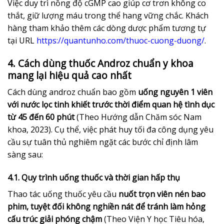
Việc duy trì nồng độ cGMP cao giúp cơ trơn không co
thắt, giữ lượng máu trong thể hang vững chắc. Khách
hàng tham khảo thêm các dòng dược phẩm tương tự
tại URL
https://quantunho.com/thuoc-cuong-duong/
.
4. Cách dùng thuốc Androz chuẩn y khoa
mang lại hiệu quả cao nhất
Cách dùng androz chuẩn bao gồm
uống nguyên 1 viên
với nước lọc tinh khiết trước thời điểm quan hệ tình dục
từ 45 đến 60 phút
(Theo Hướng dẫn Chăm sóc Nam
khoa, 2023). Cụ thể, việc phát huy tối đa công dụng yêu
cầu sự tuân thủ nghiêm ngặt các bước chỉ định lâm
sàng sau:
4.1. Quy trình uống thuốc và thời gian hấp thụ
Thao tác uống thuốc yêu cầu
nuốt trọn viên nén bao
phim, tuyệt đối không nghiền nát để tránh làm hỏng
cấu trúc giải phóng chậm
(Theo Viện Y học Tiêu hóa,