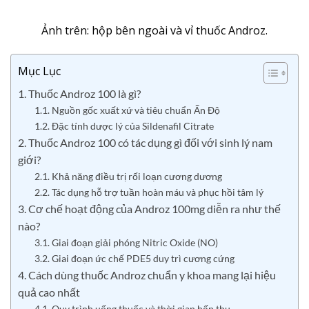
Ảnh trên: hộp bên ngoài và vỉ thuốc Androz.
Mục Lục
1. Thuốc Androz 100 là gì?
1.1. Nguồn gốc xuất xứ và tiêu chuẩn Ấn Độ
1.2. Đặc tính dược lý của Sildenafil Citrate
2. Thuốc Androz 100 có tác dụng gì đối với sinh lý nam
giới?
2.1. Khả năng điều trị rối loạn cương dương
2.2. Tác dụng hỗ trợ tuần hoàn máu và phục hồi tâm lý
3. Cơ chế hoạt động của Androz 100mg diễn ra như thế
nào?
3.1. Giai đoạn giải phóng Nitric Oxide (NO)
3.2. Giai đoạn ức chế PDE5 duy trì cương cứng
4. Cách dùng thuốc Androz chuẩn y khoa mang lại hiệu
quả cao nhất
4.1. Quy trình uống thuốc và thời gian hấp thụ