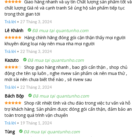
Giao hàng nhanh và uy tín Chất lượng sản phẩm tốt và
chất lượng Giá rẻ và cạnh tranh Sẻ ủng hộ sản phẩm tiếp tục
Được xếp
hạng
5
5
trong thời gian tới
sao
Trả lời
•
27 Tháng 3, 2024
Lê Khánh
Đã mua tại quantunho.com
Hàng chính hãng đóng gói cận thận thấy mọi người
khuyên dùng loại này nên mua nha mọi người
Được xếp
hạng
5
5
sao
Trả lời
•
22 Tháng 3, 2024
Kazuto
Đã mua tại quantunho.com
Shop giao hàng nhanh , bao gói cẩn thận , shop chủ
động che tên sp luôn , nghe rivew sản phẩm ok nên mua thử ,
Được
xếp
mới sài nên chưa biết thế nào , sẽ rivew sau
hạng
4
5 sao
Trả lời
•
22 Tháng 2, 2024
Bách Bộp
Đã mua tại quantunho.com
Shop rất nhiệt tình và chu đáo trong việc tư vấn và hỗ
trợ khách hàng. Sản phẩm được đóng gói cẩn thận, đảm bảo an
Được xếp
hạng
5
5
toàn trong quá trình vận chuyển
sao
Trả lời
•
19 Tháng 1, 2024
Tùng
Đã mua tại quantunho.com