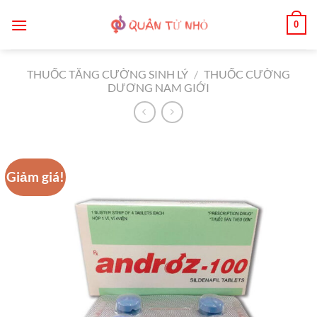
Bỏ
0
qua
nội
dung
THUỐC TĂNG CƯỜNG SINH LÝ
/
THUỐC CƯỜNG
DƯƠNG NAM GIỚI
Giảm giá!