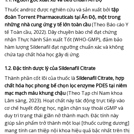
Thuốc androz được nghiên cứu và sản xuất bởi
tập
đoàn Torrent Pharmaceuticals tại Ấn Độ, một trong
những nhà cung ứng y tế lớn toàn cầu
(Theo Báo cáo Y
tế Toàn cầu, 2022). Dây chuyền bào chế đạt chứng
nhận Thực hành Sản xuất Tốt (WHO-GMP), đảm bảo
hàm lượng Sildenafil đạt ngưỡng chuẩn xác và không
chứa tạp chất hóa học gây dị ứng.
1.2. Đặc tính dược lý của Sildenafil Citrate
Thành phần cốt lõi của thuốc là
Sildenafil Citrate, hợp
chất hóa học phong bế chọn lọc enzyme PDE5 tại niêm
mạc mạch máu khung chậu
(Theo Tạp chí Nam khoa
Lâm sàng, 2023). Hoạt chất này tác động trực tiếp vào
cơ chế huyết động học, ngăn chặn suy thoái cGMP và
duy trì trạng thái giãn nở thành mạch. Đặc tính này
giúp sản phẩm trở thành một loại [thuốc cường dương]
mang tính can thiệp nội khoa hiệu quả bậc nhất trên thị