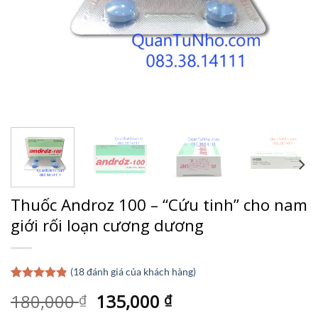
Thuốc Androz 100 – “Cứu tinh” cho nam
giới rối loạn cương dương
(
18
đánh giá của khách hàng)
4.83
18
trên 5
Giá
Giá
180,000
135,000
₫
₫
dựa trên
đánh giá
gốc
hiện