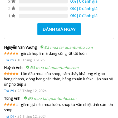
0%
| 0 đánh giá
3
0%
| 0 đánh giá
2
0%
| 0 đánh giá
1
ĐÁNH GIÁ NGAY
Nguyễn Văn Vượng
Đã mua tại quantunho.com
giá cả hợp lí mà dùng cũng rất tốt luôn
Được xếp
Trả lời
•
10 Tháng 3, 2025
hạng
5
5
sao
Huỳnh Anh
Đã mua tại quantunho.com
Lần đầu mua của shop, cảm thấy khá ưng vì giao
hàng nhanh, đóng hàng cẩn thận, hàng chuẩn k fake Lần sau sẽ
Được xếp
hạng
5
5
ủng hộ tiếp ạ
sao
Trả lời
•
28 Tháng 12, 2024
Tùng Anh
Đã mua tại quantunho.com
giảm giá nên mua luôn, shop tư vấn nhiệt tình cảm ơn
shop
Được
xếp
hạng
4
Trả lời
•
26 Tháng 12, 2024
5 sao