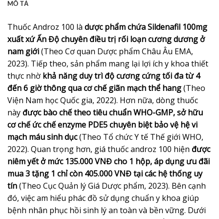
MÔ TẢ
Thuốc Androz 100 là
dược phẩm chứa Sildenafil 100mg
xuất xứ Ấn Độ chuyên điều trị rối loạn cương dương ở
nam giới
(Theo Cơ quan Dược phẩm Châu Âu EMA,
2023). Tiếp theo, sản phẩm mang lại lợi ích y khoa thiết
thực nhờ
khả năng duy trì độ cương cứng tối đa từ 4
đến 6 giờ thông qua cơ chế giãn mạch thể hang
(Theo
Viện Nam học Quốc gia, 2022). Hơn nữa, dòng thuốc
này
được bào chế theo tiêu chuẩn WHO-GMP, sở hữu
cơ chế ức chế enzyme PDE5 chuyên biệt bảo vệ hệ vi
mạch máu sinh dục
(Theo Tổ chức Y tế Thế giới WHO,
2022). Quan trọng hơn, giá thuốc androz 100 hiện
được
niêm yết ở mức 135.000 VNĐ cho 1 hộp, áp dụng ưu đãi
mua 3 tặng 1 chỉ còn 405.000 VNĐ tại các hệ thống uy
tín
(Theo Cục Quản lý Giá Dược phẩm, 2023). Bên cạnh
đó, việc am hiểu phác đồ sử dụng chuẩn y khoa giúp
bệnh nhân phục hồi sinh lý an toàn và bền vững. Dưới