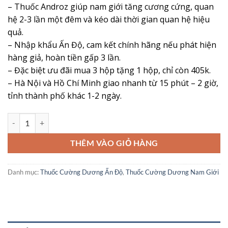
– Thuốc Androz giúp nam giới tăng cương cứng, quan
là:
tại
hệ 2-3 lần một đêm và kéo dài thời gian quan hệ hiệu
180,000 ₫.
là:
quả.
135,000 ₫.
– Nhập khẩu Ấn Độ, cam kết chính hãng nếu phát hiện
hàng giả, hoàn tiền gấp 3 lần.
– Đặc biệt ưu đãi mua 3 hộp tặng 1 hộp, chỉ còn 405k.
– Hà Nội và Hồ Chí Minh giao nhanh từ 15 phút – 2 giờ,
tỉnh thành phố khác 1-2 ngày.
Thuốc Androz 100 – “Cứu tinh” cho nam giới rối loạn cương dương 
THÊM VÀO GIỎ HÀNG
Danh mục:
Thuốc Cường Dương Ấn Độ
,
Thuốc Cường Dương Nam Giới