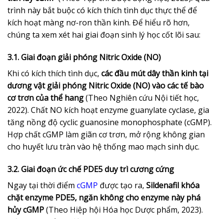
trình này bắt buộc có kích thích tình dục thực thể để
kích hoạt màng nơ-ron thần kinh. Để hiểu rõ hơn,
chúng ta xem xét hai giai đoạn sinh lý học cốt lõi sau:
3.1. Giai đoạn giải phóng Nitric Oxide (NO)
Khi có kích thích tình dục,
các đầu mút dây thần kinh tại
dương vật giải phóng Nitric Oxide (NO) vào các tế bào
cơ trơn của thể hang
(Theo Nghiên cứu Nội tiết học,
2022). Chất NO kích hoạt enzyme guanylate cyclase, gia
tăng nồng độ cyclic guanosine monophosphate (cGMP).
Hợp chất cGMP làm giãn cơ trơn, mở rộng không gian
cho huyết lưu tràn vào hệ thống mao mạch sinh dục.
3.2. Giai đoạn ức chế PDE5 duy trì cương cứng
Ngay tại thời điểm
cGMP
được tạo ra,
Sildenafil khóa
chặt enzyme PDE5, ngăn không cho enzyme này phá
hủy cGMP
(Theo Hiệp hội Hóa học Dược phẩm, 2023).