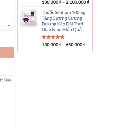
5.00
39
trên 5
130,000
₫
–
2,100,000
₫
dựa trên
đánh giá
Thuốc Siloflam 100mg
Tăng Cường Cương
Dương Kéo Dài Thời
Gian Nam Hiệu Quả
ều Trị Rối Loạn Cương Dương số lượng
5.00
19
trên 5
130,000
₫
–
650,000
₫
dựa trên
đánh giá
t Tinh