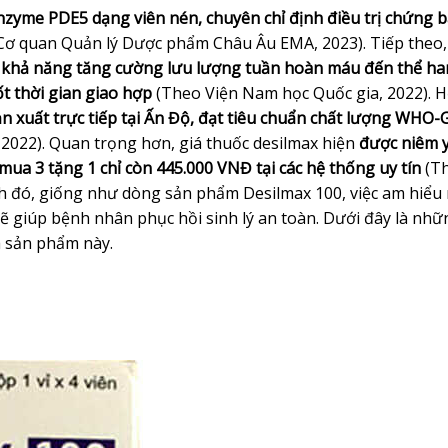
zyme PDE5 dạng viên nén, chuyên chỉ định điều trị chứng b
ơ quan Quản lý Dược phẩm Châu Âu EMA, 2023). Tiếp theo,
ờ
khả năng tăng cường lưu lượng tuần hoàn máu đến thể ha
ốt thời gian giao hợp
(Theo Viện Nam học Quốc gia, 2022). 
n xuất trực tiếp tại Ấn Độ, đạt tiêu chuẩn chất lượng WHO
2022). Quan trọng hơn, giá thuốc desilmax hiện
được niêm y
ua 3 tặng 1 chỉ còn 445.000 VNĐ tại các hệ thống uy tín
(T
h đó, giống như dòng sản phẩm Desilmax 100, việc am hiểu 
ẽ giúp bệnh nhân phục hồi sinh lý an toàn. Dưới đây là nhữ
a sản phẩm này.