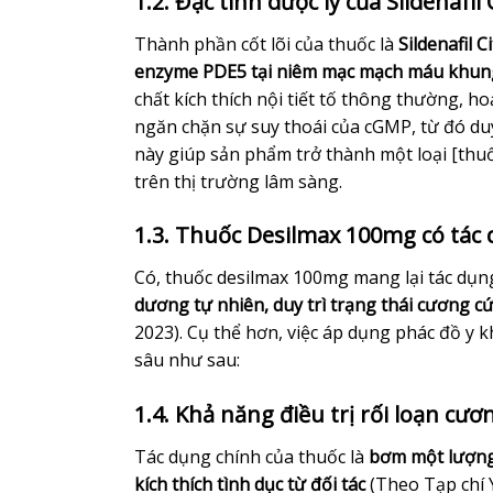
1.2. Đặc tính dược lý của Sildenafil 
Thành phần cốt lõi của thuốc là
Sildenafil 
enzyme PDE5 tại niêm mạc mạch máu khun
chất kích thích nội tiết tố thông thường, h
ngăn chặn sự suy thoái của cGMP, từ đó duy 
này giúp sản phẩm trở thành một loại [thu
trên thị trường lâm sàng.
1.3. Thuốc Desilmax 100mg có tác d
Có, thuốc desilmax 100mg mang lại tác d
dương tự nhiên, duy trì trạng thái cương cứ
2023). Cụ thể hơn, việc áp dụng phác đồ y
sâu như sau:
1.4. Khả năng điều trị rối loạn cư
Tác dụng chính của thuốc là
bơm một lượng 
kích thích tình dục từ đối tác
(Theo Tạp chí Y