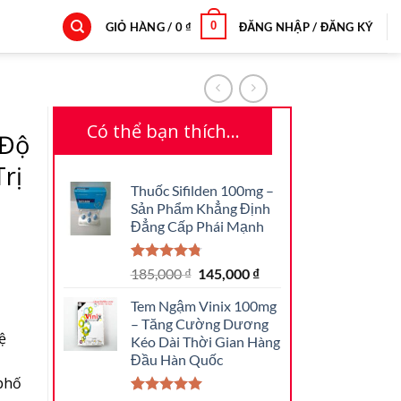
0
GIỎ HÀNG /
0
₫
ĐĂNG NHẬP / ĐĂNG KÝ
Có thể bạn thích…
 Độ
rị
Thuốc Sifilden 100mg –
Sản Phẩm Khẳng Định
Đẳng Cấp Phái Mạnh
4.80
30
trên 5
Giá
Giá
185,000
₫
145,000
₫
dựa trên
gốc
hiện
đánh giá
Tem Ngậm Vinix 100mg
là:
tại
– Tăng Cường Dương
185,000 ₫.
là:
ệ
Kéo Dài Thời Gian Hàng
145,000 ₫.
Đầu Hàn Quốc
phố