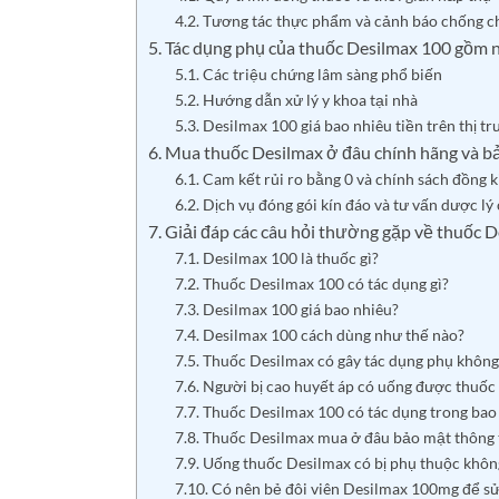
4.2. Tương tác thực phẩm và cảnh báo chống ch
5. Tác dụng phụ của thuốc Desilmax 100 gồm n
5.1. Các triệu chứng lâm sàng phổ biến
5.2. Hướng dẫn xử lý y khoa tại nhà
5.3. Desilmax 100 giá bao nhiêu tiền trên thị t
6. Mua thuốc Desilmax ở đâu chính hãng và b
6.1. Cam kết rủi ro bằng 0 và chính sách đồng 
6.2. Dịch vụ đóng gói kín đáo và tư vấn dược lý
7. Giải đáp các câu hỏi thường gặp về thuốc 
7.1. Desilmax 100 là thuốc gì?
7.2. Thuốc Desilmax 100 có tác dụng gì?
7.3. Desilmax 100 giá bao nhiêu?
7.4. Desilmax 100 cách dùng như thế nào?
7.5. Thuốc Desilmax có gây tác dụng phụ không
7.6. Người bị cao huyết áp có uống được thuố
7.7. Thuốc Desilmax 100 có tác dụng trong bao
7.8. Thuốc Desilmax mua ở đâu bảo mật thông 
7.9. Uống thuốc Desilmax có bị phụ thuộc khôn
7.10. Có nên bẻ đôi viên Desilmax 100mg để s