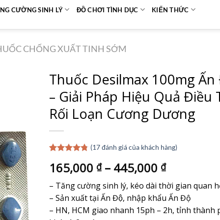
NG CƯỜNG SINH LÝ
ĐỒ CHƠI TÌNH DỤC
KIẾN THỨC
HUỐC CHỐNG XUẤT TINH SỚM
Thuốc Desilmax 100mg Ấn
– Giải Pháp Hiệu Quả Điều T
Rối Loạn Cương Dương
(
17
đánh giá của khách hàng)
4.76
17
trên 5
165,000
–
445,000
₫
₫
dựa trên
đánh giá
– Tăng cường sinh lý, kéo dài thời gian quan h
– Sản xuất tại Ấn Độ, nhập khẩu Ấn Độ
– HN, HCM giao nhanh 15ph – 2h, tỉnh thành 