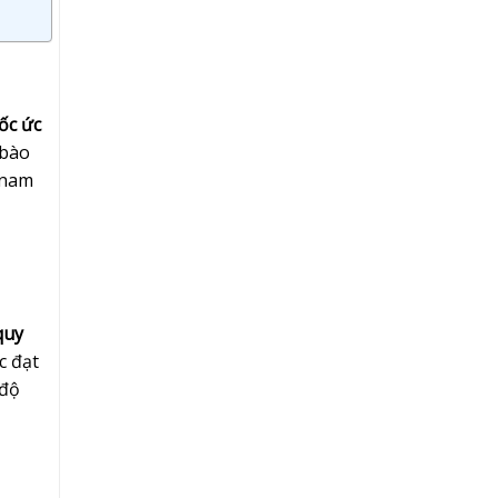
ốc ức
 bào
 nam
quy
c đạt
 độ