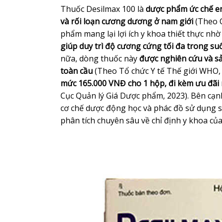
Thuốc Desilmax 100 là
dược phẩm ức chế en
và rối loạn cương dương ở nam giới
(Theo C
phẩm mang lại lợi ích y khoa thiết thực nh
giúp duy trì độ cương cứng tối đa trong su
nữa, dòng thuốc này
được nghiên cứu và sả
toàn cầu
(Theo Tổ chức Y tế Thế giới WHO, 
mức 165.000 VNĐ cho 1 hộp, đi kèm ưu đãi m
Cục Quản lý Giá Dược phẩm, 2023). Bên cạn
cơ chế dược động học và phác đồ sử dụng s
phân tích chuyên sâu về chỉ định y khoa củ