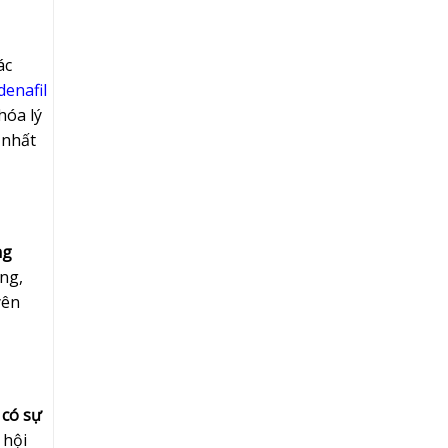
ác
ldenafil
hóa lý
 nhất
ng
ng,
yên
 có sự
 hội