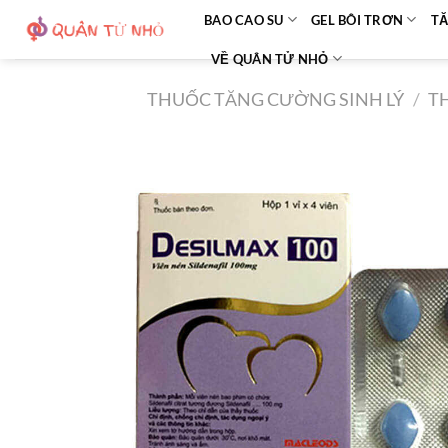
Bỏ
BAO CAO SU
GEL BÔI TRƠN
TĂ
qua
VỀ QUÂN TỬ NHỎ
nội
dung
THUỐC TĂNG CƯỜNG SINH LÝ
/
T