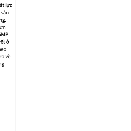
ất lực
 sản
ng,
Hơn
-GMP
ết ở
heo
rõ về
ng