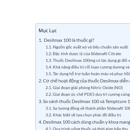
Mục Lục
1. Desilmax 100 là thuốc gì?
1.1. Nguồn gốc xuất xứ và tiêu chuẩn sản xuất
1.2. Đặc tính dược lý của Sildenafil Citrate
1.3. Thuốc Desilmax 100mg có tác dụng gì đối v
1.4. Khả năng điều trị rối loạn cương dương và
1.5. Tác dụng hỗ trợ tuần hoàn máu và phục hồi
2. Cơ chế hoạt động của thuốc Desilmax diễn 
2.1. Giai đoạn giải phóng Nitric Oxide (NO)
2.2. Giai đoạn ức chế PDE5 duy trì cương cứng
3. So sánh thuốc Desilmax 100 và Temptcure 
3.1. Sự tương đồng về thành phần Sildenafil 1
3.2. Khác biệt về lựa chọn phác đồ điều trị
4. Desilmax 100 cách dùng chuẩn y khoa mang 
4.1. Quy trình uống thuốc và thời gian hấp thụ