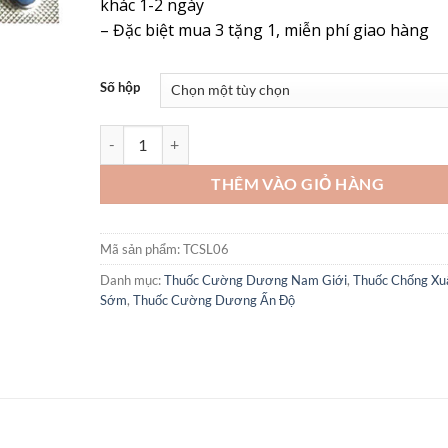
khác 1-2 ngày
– Đặc biệt mua 3 tặng 1, miễn phí giao hàng
Số hộp
Thuốc Desilmax 100mg Ấn Độ – Giải Pháp Hiệu Quả Đi
THÊM VÀO GIỎ HÀNG
Mã sản phẩm:
TCSL06
Danh mục:
Thuốc Cường Dương Nam Giới
,
Thuốc Chống Xuấ
Sớm
,
Thuốc Cường Dương Ấn Độ