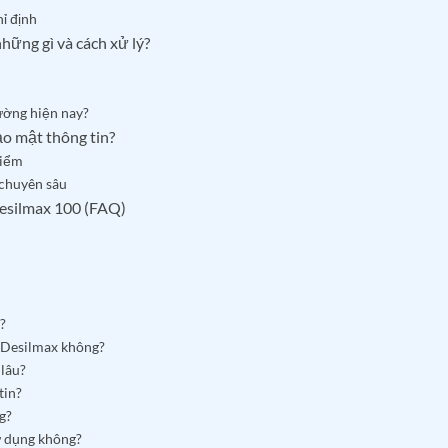
ỉ định
hững gì và cách xử lý?
rường hiện nay?
ảo mật thông tin?
kiểm
 chuyên sâu
Desilmax 100 (FAQ)
?
c Desilmax không?
 lâu?
tin?
g?
ử dụng không?