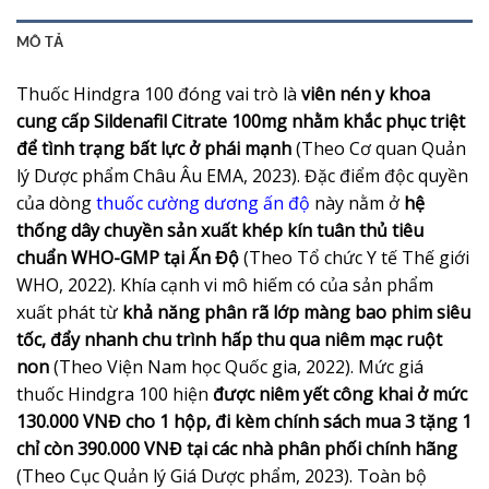
MÔ TẢ
Thuốc Hindgra 100 đóng vai trò là
viên nén y khoa
cung cấp Sildenafil Citrate 100mg nhằm khắc phục triệt
để tình trạng bất lực ở phái mạnh
(Theo Cơ quan Quản
lý Dược phẩm Châu Âu EMA, 2023). Đặc điểm độc quyền
của dòng
thuốc cường dương ấn độ
này nằm ở
hệ
thống dây chuyền sản xuất khép kín tuân thủ tiêu
chuẩn WHO-GMP tại Ấn Độ
(Theo Tổ chức Y tế Thế giới
WHO, 2022). Khía cạnh vi mô hiếm có của sản phẩm
xuất phát từ
khả năng phân rã lớp màng bao phim siêu
tốc, đẩy nhanh chu trình hấp thu qua niêm mạc ruột
non
(Theo Viện Nam học Quốc gia, 2022). Mức giá
thuốc Hindgra 100 hiện
được niêm yết công khai ở mức
130.000 VNĐ cho 1 hộp, đi kèm chính sách mua 3 tặng 1
chỉ còn 390.000 VNĐ tại các nhà phân phối chính hãng
(Theo Cục Quản lý Giá Dược phẩm, 2023). Toàn bộ