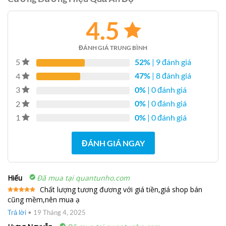
4.5
ĐÁNH GIÁ TRUNG BÌNH
52%
| 9 đánh giá
5
47%
| 8 đánh giá
4
0%
| 0 đánh giá
3
0%
| 0 đánh giá
2
0%
| 0 đánh giá
1
ĐÁNH GIÁ NGAY
Hiếu
Đã mua tại quantunho.com
Chất lượng tương đương với giá tiền,giá shop bán
cũng mềm,nên mua ạ
Được xếp
hạng
5
5
sao
Trả lời
•
19 Tháng 4, 2025