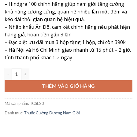
– Hindgra 100 chính hãng giúp nam giới tăng cường
là:
tại
khả năng cương cứng, quan hệ nhiều lần một đêm và
160,000 ₫.
là:
kéo dài thời gian quan hệ hiệu quả.
130,000 ₫.
– Nhập khẩu Ấn Độ, cam kết chính hãng nếu phát hiện
hàng giả, hoàn tiền gấp 3 lần.
– Đặc biệt ưu đãi mua 3 hộp tặng 1 hộp, chỉ còn 390k.
– Hà Nội và Hồ Chí Minh giao nhanh từ 15 phút – 2 giờ,
tỉnh thành phố khác 1-2 ngày.
Thuốc Hindgra 100 Điều Trị Rối Loạn Cương Dương Hiệu Quả Ấn Độ
THÊM VÀO GIỎ HÀNG
Mã sản phẩm:
TCSL23
Danh mục:
Thuốc Cường Dương Nam Giới