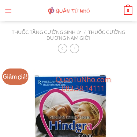
Bỏ
0
qua
nội
dung
THUỐC TĂNG CƯỜNG SINH LÝ
/
THUỐC CƯỜNG
DƯƠNG NAM GIỚI
Giảm giá!