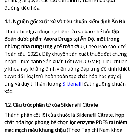
phim, giải quyết các rào cản sinh lý nam khoa qua
đường tiêu hóa.
1.1. Nguồn gốc xuất xứ và tiêu chuẩn kiểm định Ấn Độ
Thuốc hindgra được nghiên cứu và bào chế bởi
tập
đoàn dược phẩm Axora Drugs tại Ấn Độ, một trong
những nhà cung ứng y tế toàn cầu
(Theo Báo cáo Y tế
Toàn cầu, 2022). Dây chuyền sản xuất thuốc đạt chứng
nhận Thực hành Sản xuất Tốt (WHO-GMP). Tiêu chuẩn
y khoa này khẳng định viên uống đáp ứng độ tinh khiết
tuyệt đối, loại trừ hoàn toàn tạp chất hóa học gây dị
ứng và duy trì hàm lượng
Sildenafil
đạt ngưỡng chuẩn
xác.
1.2. Cấu trúc phân tử của Sildenafil Citrate
Thành phần cốt lõi của thuốc là
Sildenafil Citrate, hợp
chất hóa học phong bế chọn lọc enzyme PDE5 tại niêm
mạc mạch máu khung chậu
(Theo Tạp chí Nam khoa