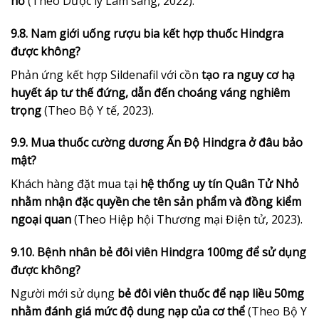
hồ
(Theo Dược lý Lâm sàng, 2022).
9.8. Nam giới uống rượu bia kết hợp thuốc Hindgra
được không?
Phản ứng kết hợp Sildenafil với cồn
tạo ra nguy cơ hạ
huyết áp tư thế đứng, dẫn đến choáng váng nghiêm
trọng
(Theo Bộ Y tế, 2023).
9.9. Mua thuốc cường dương Ấn Độ Hindgra ở đâu bảo
mật?
Khách hàng đặt mua tại
hệ thống uy tín Quân Tử Nhỏ
nhằm nhận đặc quyền che tên sản phẩm và đồng kiểm
ngoại quan
(Theo Hiệp hội Thương mại Điện tử, 2023).
9.10. Bệnh nhân bẻ đôi viên Hindgra 100mg để sử dụng
được không?
Người mới sử dụng
bẻ đôi viên thuốc để nạp liều 50mg
nhằm đánh giá mức độ dung nạp của cơ thể
(Theo Bộ Y