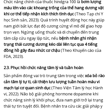
Chức năng chính của thuốc hindgra 100 là
bơm lượng
máu lớn vào các khoang trống của thể hang dương vật
khi cơ thể tiếp nhận kích thích tình dục
(Theo Tạp chí Y
học Sinh sản, 2023). Quá trình huyết động học này giúp
nam giới bất lực đạt độ cương cứng vĩ mô để giao hợp
trọn vẹn. Ngừng uống thuốc và di chuyển đến trung
tâm cấp cứu ngay lập tức, nếu
bệnh nhân ghi nhận
trạng thái cương dương kéo dài liên tục qua 4 tiếng
đồng hồ gây đau nhức cơ chậu
(Theo Khuyến cáo của
FDA, 2023).
2.3. Phục hồi chức năng tâm lý và tuần hoàn
Sản phẩm đóng vai trò trung tâm trong việc
xóa bỏ rào
cản tâm lý tự ti, cải thiện lưu lượng tuần hoàn máu vi
mạch tại cơ quan sinh dục
(Theo Viện Tâm lý học Hành
vi, 2022). Não bộ giải phóng hormone dopamine khi
chức năng sinh lý khôi phục, đưa nam giới trở lại trạng
thái tự tin tuyệt đối. Bệnh nhân tra cứu các giải pháp y