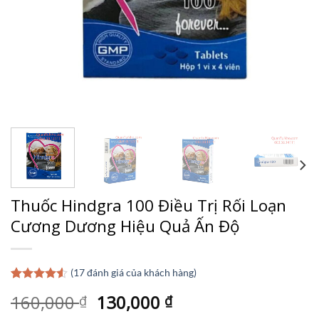
Thuốc Hindgra 100 Điều Trị Rối Loạn
Cương Dương Hiệu Quả Ấn Độ
(
17
đánh giá của khách hàng)
4.53
17
trên
Giá
Giá
160,000
130,000
₫
₫
5 dựa trên
đánh giá
gốc
hiện