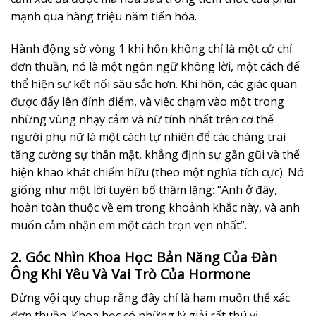
mạnh qua hàng triệu năm tiến hóa.
Hành động sờ vòng 1 khi hôn không chỉ là một cử chỉ
đơn thuần, nó là một ngôn ngữ không lời, một cách để
thể hiện sự kết nối sâu sắc hơn. Khi hôn, các giác quan
được đẩy lên đỉnh điểm, và việc chạm vào một trong
những vùng nhạy cảm và nữ tính nhất trên cơ thể
người phụ nữ là một cách tự nhiên để các chàng trai
tăng cường sự thân mật, khẳng định sự gần gũi và thể
hiện khao khát chiếm hữu (theo một nghĩa tích cực). Nó
giống như một lời tuyên bố thầm lặng: “Anh ở đây,
hoàn toàn thuộc về em trong khoảnh khắc này, và anh
muốn cảm nhận em một cách trọn vẹn nhất”.
2. Góc Nhìn Khoa Học: Bản Năng Của Đàn
Ông Khi Yêu Và Vai Trò Của Hormone
Đừng vội quy chụp rằng đây chỉ là ham muốn thể xác
đơn thuần. Khoa học có những lý giải rất thú vị.