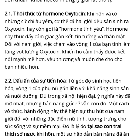
2.1. Thôi thúc từ hormone Oxytocin:
Khi hôn và có
những cử chỉ âu yếm, cơ thể cả hai giới đều sản sinh ra
Oxytocin, hay còn gọi là “hormone tình yêu”. Hormone
này thúc đẩy cảm giác gắn kết, tin tưởng và thân mật.
Đối với nam giới, việc chạm vào vòng 1 của bạn tình làm
tăng vọt lượng Oxytocin, khiến họ cảm thấy được kết
nối mạnh mẽ hơn, yêu thương và muốn che chở cho
bạn nhiều hơn.
2.2. Dấu ấn của sự tiến hóa:
Từ góc độ sinh học tiến
hóa, vòng 1 của phụ nữ gắn liền với khả năng sinh sản
và nuôi dưỡng. Dù trong xã hội hiện đại, ý nghĩa này đã
mờ nhạt, nhưng bản năng gốc rễ vẫn còn đó. Một cách
vô thức, hành động này thể hiện sự thu hút của nam
giới đối với những đặc điểm nữ tính, tượng trưng cho
sức sống và sự mềm mại. Đó là lý do
tại sao con trai
thích sờ ngực khi hôn
, một sự hấp dẫn bản năng đã ăn