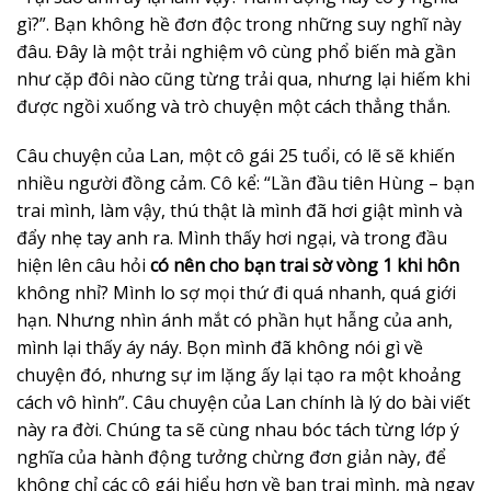
gì?”. Bạn không hề đơn độc trong những suy nghĩ này
đâu. Đây là một trải nghiệm vô cùng phổ biến mà gần
như cặp đôi nào cũng từng trải qua, nhưng lại hiếm khi
được ngồi xuống và trò chuyện một cách thẳng thắn.
Câu chuyện của Lan, một cô gái 25 tuổi, có lẽ sẽ khiến
nhiều người đồng cảm. Cô kể: “Lần đầu tiên Hùng – bạn
trai mình, làm vậy, thú thật là mình đã hơi giật mình và
đẩy nhẹ tay anh ra. Mình thấy hơi ngại, và trong đầu
hiện lên câu hỏi
có nên cho bạn trai sờ vòng 1 khi hôn
không nhỉ? Mình lo sợ mọi thứ đi quá nhanh, quá giới
hạn. Nhưng nhìn ánh mắt có phần hụt hẫng của anh,
mình lại thấy áy náy. Bọn mình đã không nói gì về
chuyện đó, nhưng sự im lặng ấy lại tạo ra một khoảng
cách vô hình”. Câu chuyện của Lan chính là lý do bài viết
này ra đời. Chúng ta sẽ cùng nhau bóc tách từng lớp ý
nghĩa của hành động tưởng chừng đơn giản này, để
không chỉ các cô gái hiểu hơn về bạn trai mình, mà ngay