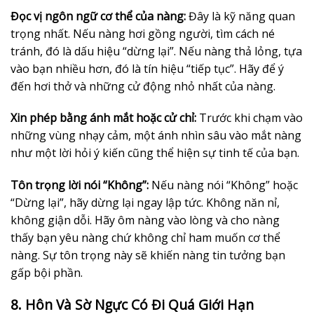
Đọc vị ngôn ngữ cơ thể của nàng:
Đây là kỹ năng quan
trọng nhất. Nếu nàng hơi gồng người, tìm cách né
tránh, đó là dấu hiệu “dừng lại”. Nếu nàng thả lỏng, tựa
vào bạn nhiều hơn, đó là tín hiệu “tiếp tục”. Hãy để ý
đến hơi thở và những cử động nhỏ nhất của nàng.
Xin phép bằng ánh mắt hoặc cử chỉ:
Trước khi chạm vào
những vùng nhạy cảm, một ánh nhìn sâu vào mắt nàng
như một lời hỏi ý kiến cũng thể hiện sự tinh tế của bạn.
Tôn trọng lời nói “Không”:
Nếu nàng nói “Không” hoặc
“Dừng lại”, hãy dừng lại ngay lập tức. Không năn nỉ,
không giận dỗi. Hãy ôm nàng vào lòng và cho nàng
thấy bạn yêu nàng chứ không chỉ ham muốn cơ thể
nàng. Sự tôn trọng này sẽ khiến nàng tin tưởng bạn
gấp bội phần.
8. Hôn Và Sờ Ngực Có Đi Quá Giới Hạn