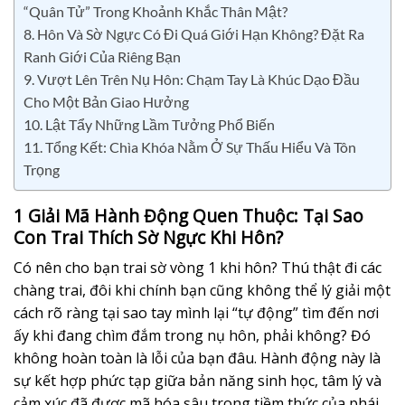
“Quân Tử” Trong Khoảnh Khắc Thân Mật?
8. Hôn Và Sờ Ngực Có Đi Quá Giới Hạn Không? Đặt Ra
Ranh Giới Của Riêng Bạn
9. Vượt Lên Trên Nụ Hôn: Chạm Tay Là Khúc Dạo Đầu
Cho Một Bản Giao Hưởng
10. Lật Tẩy Những Lầm Tưởng Phổ Biến
11. Tổng Kết: Chìa Khóa Nằm Ở Sự Thấu Hiểu Và Tôn
Trọng
1 Giải Mã Hành Động Quen Thuộc: Tại Sao
Con Trai Thích Sờ Ngực Khi Hôn?
Có nên cho bạn trai sờ vòng 1 khi hôn? Thú thật đi các
chàng trai, đôi khi chính bạn cũng không thể lý giải một
cách rõ ràng tại sao tay mình lại “tự động” tìm đến nơi
ấy khi đang chìm đắm trong nụ hôn, phải không? Đó
không hoàn toàn là lỗi của bạn đâu. Hành động này là
sự kết hợp phức tạp giữa bản năng sinh học, tâm lý và
cảm xúc đã được mã hóa sâu trong tiềm thức của phái