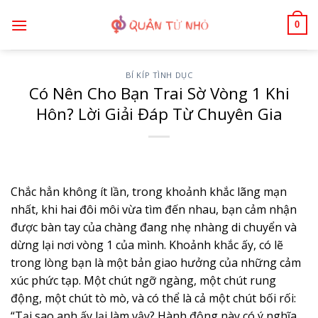
Bỏ
0
qua
nội
dung
BÍ KÍP TÌNH DỤC
Có Nên Cho Bạn Trai Sờ Vòng 1 Khi
Hôn? Lời Giải Đáp Từ Chuyên Gia
Chắc hẳn không ít lần, trong khoảnh khắc lãng mạn
nhất, khi hai đôi môi vừa tìm đến nhau, bạn cảm nhận
được bàn tay của chàng đang nhẹ nhàng di chuyển và
dừng lại nơi vòng 1 của mình. Khoảnh khắc ấy, có lẽ
trong lòng bạn là một bản giao hưởng của những cảm
xúc phức tạp. Một chút ngỡ ngàng, một chút rung
động, một chút tò mò, và có thể là cả một chút bối rối:
“Tại sao anh ấy lại làm vậy? Hành động này có ý nghĩa