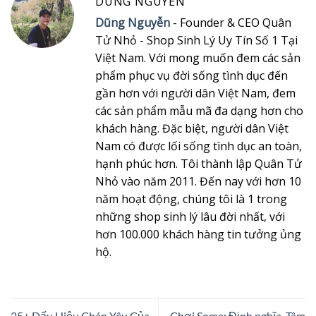
DUNG NGUYEN
Dũng Nguyễn
- Founder & CEO Quân
Tử Nhỏ - Shop Sinh Lý Uy Tín Số 1 Tại
Việt Nam. Với mong muốn đem các sản
phẩm phục vụ đời sống tình dục đến
gần hơn với người dân Việt Nam, đem
các sản phẩm mẫu mã đa dạng hơn cho
khách hàng. Đặc biệt, người dân Việt
Nam có được lối sống tình dục an toàn,
hạnh phúc hơn. Tôi thành lập Quân Tử
Nhỏ vào năm 2011. Đến nay với hơn 10
năm hoạt động, chúng tôi là 1 trong
những shop sinh lý lâu đời nhất, với
hơn 100.000 khách hàng tin tưởng ủng
hộ.
25+ Dấu Hiệu Chán Yêu Của
Chơi Some: Định nghĩa, Tâm