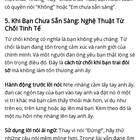
có quyền nói “Không” hoặc “Em chưa sẵn sàng”.
5. Khi Bạn Chưa Sẵn Sàng: Nghệ Thuật Từ
Chối Tinh Tế
Từ chối không có nghĩa là bạn không yêu chàng. Từ
chối là bạn đang tôn trọng cảm xúc và ranh giới của
chính mình. Và một người đàn ông yêu bạn thật lòng sẽ
tôn trọng điều đó. Đây là
cách từ chối khi bạn trai đòi
sờ
mà không làm tổn thương anh ấy:
Hành động trước lời nói:
Nhẹ nhàng cầm lấy tay anh ấy,
đan các ngón tay của bạn vào tay anh và đặt nó ở một
vị trí khác mà bạn cảm thấy thoải mái hơn, ví dụ như
trên eo, trên lưng hoặc áp lên má bạn. Kèm theo đó là
một nụ hôn nhẹ nhàng lên tay anh ấy.
Sử dụng lời nói ái ngữ:
Thay vì nói “Đừng!”, hãy thử
những câu nói mềm mỏng hơn. Trong lúc vẫn đang ôm