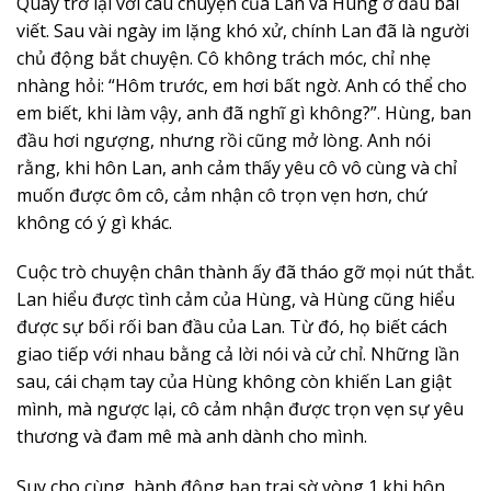
Quay trở lại với câu chuyện của Lan và Hùng ở đầu bài
viết. Sau vài ngày im lặng khó xử, chính Lan đã là người
chủ động bắt chuyện. Cô không trách móc, chỉ nhẹ
nhàng hỏi: “Hôm trước, em hơi bất ngờ. Anh có thể cho
em biết, khi làm vậy, anh đã nghĩ gì không?”. Hùng, ban
đầu hơi ngượng, nhưng rồi cũng mở lòng. Anh nói
rằng, khi hôn Lan, anh cảm thấy yêu cô vô cùng và chỉ
muốn được ôm cô, cảm nhận cô trọn vẹn hơn, chứ
không có ý gì khác.
Cuộc trò chuyện chân thành ấy đã tháo gỡ mọi nút thắt.
Lan hiểu được tình cảm của Hùng, và Hùng cũng hiểu
được sự bối rối ban đầu của Lan. Từ đó, họ biết cách
giao tiếp với nhau bằng cả lời nói và cử chỉ. Những lần
sau, cái chạm tay của Hùng không còn khiến Lan giật
mình, mà ngược lại, cô cảm nhận được trọn vẹn sự yêu
thương và đam mê mà anh dành cho mình.
Suy cho cùng, hành động bạn trai sờ vòng 1 khi hôn