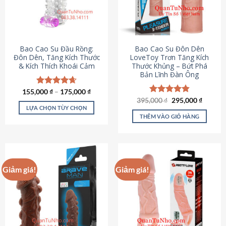
tùy
chọn
có
thể
được
Bao Cao Su Đầu Rồng:
Bao Cao Su Đôn Dên
chọn
Đôn Dên, Tăng Kích Thước
LoveToy Trơn Tăng Kích
& Kích Thích Khoái Cảm
Thước Khủng – Bứt Phá
trên
Bản Lĩnh Đàn Ông
trang
sản
155,000
Được xếp
₫
–
175,000
₫
phẩm
hạng
4.69
Giá
Giá
395,000
Được xếp
₫
295,000
₫
gốc
hiện
5 sao
LỰA CHỌN TÙY CHỌN
hạng
4.82
là:
tại
5 sao
THÊM VÀO GIỎ HÀNG
Sản
395,000 ₫.
là:
295,000
phẩm
này
có
nhiều
Giảm giá!
Giảm giá!
biến
thể.
Các
tùy
chọn
có