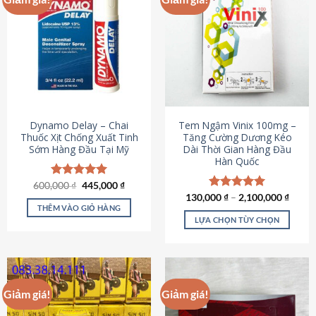
Dynamo Delay – Chai
Tem Ngậm Vinix 100mg –
Thuốc Xịt Chống Xuất Tinh
Tăng Cường Dương Kéo
Sớm Hàng Đầu Tại Mỹ
Dài Thời Gian Hàng Đầu
Hàn Quốc
Giá
Giá
600,000
Được xếp
₫
445,000
₫
gốc
hiện
hạng
5.00
130,000
Được xếp
₫
–
2,100,000
₫
là:
tại
5 sao
THÊM VÀO GIỎ HÀNG
hạng
5.00
600,000 ₫.
là:
5 sao
LỰA CHỌN TÙY CHỌN
445,000 ₫.
Sản
phẩm
này
có
Giảm giá!
Giảm giá!
nhiều
biến