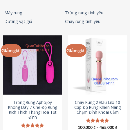
Máy rung
Trứng rung tình yêu
Dương vật giả
Chày rung tình yêu
Giảm giá!
Giảm giá!
Trứng Rung Aphojoy
Chày Rung 2 Đầu Lilo 10
Không Dây 7 Chế Độ Rung
Cấp Độ Rung Khiến Nàng
Kích Thích Thăng Hoa Tột
Chạm Đỉnh Khoái Cảm
Đỉnh
100,000
Được xếp
₫
–
465,000
₫