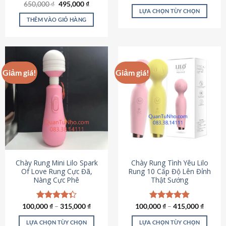
Giá
Giá
hạng
4.80
650,000
Được xếp
₫
495,000
₫
gốc
hiện
5 sao
LỰA CHỌN TÙY CHỌN
hạng
4.72
là:
tại
5 sao
THÊM VÀO GIỎ HÀNG
Sản
650,000 ₫.
là:
495,000 ₫.
phẩm
này
có
nhiều
Giảm giá!
Giảm giá!
biến
thể.
Các
tùy
chọn
có
thể
được
chọn
Chày Rung Mini Lilo Spark
Chày Rung Tình Yêu Lilo
Of Love Rung Cực Đã,
Rung 10 Cấp Độ Lên Đỉnh
trên
Nàng Cực Phê
Thật Sướng
trang
sản
phẩm
100,000
Được xếp
₫
–
315,000
₫
100,000
Được xếp
₫
–
415,000
₫
hạng
4.33
hạng
4.94
5 sao
5 sao
LỰA CHỌN TÙY CHỌN
LỰA CHỌN TÙY CHỌN