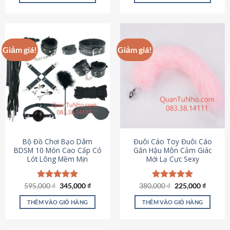
Sản
Sản
phẩm
phẩm
này
này
có
có
Giảm giá!
Giảm giá!
nhiều
nhiều
biến
biến
thể.
thể.
Các
Các
tùy
tùy
chọn
chọn
có
có
thể
thể
được
được
Bộ Đồ Chơi Bạo Dâm
Đuôi Cáo Toy Đuôi Cáo
chọn
chọn
BDSM 10 Món Cao Cấp Có
Gắn Hậu Môn Cảm Giác
Lót Lông Mềm Mịn
Mới Lạ Cực Sexy
trên
trên
trang
trang
sản
sản
Giá
Giá
Giá
Giá
595,000
Được xếp
₫
345,000
₫
380,000
Được xếp
₫
225,000
₫
phẩm
phẩm
gốc
hiện
gốc
hiện
hạng
4.88
hạng
4.88
là:
tại
là:
tại
5 sao
5 sao
THÊM VÀO GIỎ HÀNG
THÊM VÀO GIỎ HÀNG
595,000 ₫.
là:
380,000 ₫.
là:
345,000 ₫.
225,000