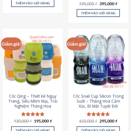
sản
là:
tại
THÊM VÀO GIỎ HÀNG
Giá
Giá
595,000
Được xếp
₫
395,000
₫
895,000 ₫.
là:
phẩm
gốc
hiện
hạng
4.64
695,000 ₫.
là:
tại
5 sao
THÊM VÀO GIỎ HÀNG
595,000 ₫.
là:
395,000
Giảm giá!
Giảm giá!
Cốc Qing – Thiết Kế Ngụy
Cốc Snail Cup Silicon Trong
Trang, Siêu Mềm Mại, Trải
Suốt – Thăng Hoa Cảm
Nghiệm Thăng Hoa
Xúc, Bí Mật Tuyệt Đối
Giá
Giá
Giá
Giá
430,000
Được xếp
₫
195,000
₫
650,000
Được xếp
₫
295,000
₫
gốc
hiện
gốc
hiện
hạng
4.78
hạng
4.69
là:
tại
là:
tại
5 sao
5 sao
THÊM VÀO GIỎ HÀNG
THÊM VÀO GIỎ HÀNG