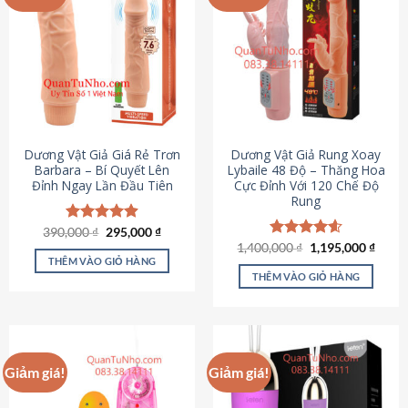
Dương Vật Giả Giá Rẻ Trơn
Dương Vật Giả Rung Xoay
Barbara – Bí Quyết Lên
Lybaile 48 Độ – Thăng Hoa
Đỉnh Ngay Lần Đầu Tiên
Cực Đỉnh Với 120 Chế Độ
Rung
Giá
Giá
390,000
Được xếp
₫
295,000
₫
gốc
hiện
hạng
4.90
Giá
Giá
1,400,000
Được xếp
₫
1,195,000
₫
là:
tại
gốc
hiện
5 sao
THÊM VÀO GIỎ HÀNG
hạng
4.62
390,000 ₫.
là:
là:
tại
5 sao
THÊM VÀO GIỎ HÀNG
295,000 ₫.
1,400,000 ₫.
là:
1,195
Giảm giá!
Giảm giá!