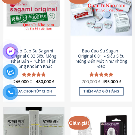
chọn
trên
trang
sản
phẩm
Bao Cao Su Sagami
Bao Cao Su Sagami
Original 0.02 Siêu Mỏng
Original 0.01 – Siêu Siêu
Nhật Bản – “Chân Thật”
Mỏng Đến Mức Như Không
Từng Khoảnh Khắc
Đeo
Giá
Giá
265,000
Được xếp
₫
–
480,000
₫
700,000
Được xếp
₫
495,000
₫
gốc
hiện
hạng
4.87
hạng
4.83
là:
tại
5 sao
5 sao
LỰA CHỌN TÙY CHỌN
THÊM VÀO GIỎ HÀNG
700,000 ₫.
là:
495,000
Sản
phẩm
này
có
Giảm giá!
nhiều
biến