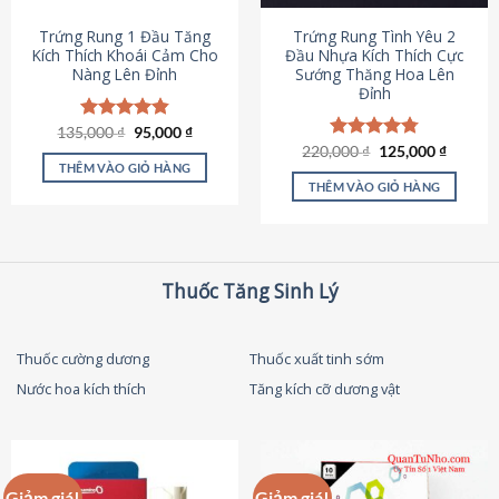
thể
được
Trứng Rung 1 Đầu Tăng
Trứng Rung Tình Yêu 2
chọn
Kích Thích Khoái Cảm Cho
Đầu Nhựa Kích Thích Cực
Nàng Lên Đỉnh
Sướng Thăng Hoa Lên
trên
Đỉnh
trang
sản
Giá
Giá
135,000
Được xếp
₫
95,000
₫
phẩm
gốc
hiện
hạng
4.87
Giá
Giá
220,000
Được xếp
₫
125,000
₫
là:
tại
gốc
hiện
5 sao
THÊM VÀO GIỎ HÀNG
hạng
4.79
135,000 ₫.
là:
là:
tại
5 sao
THÊM VÀO GIỎ HÀNG
95,000 ₫.
220,000 ₫.
là:
125,000
Thuốc Tăng Sinh Lý
Thuốc cường dương
Thuốc xuất tinh sớm
Nước hoa kích thích
Tăng kích cỡ dương vật
Giảm giá!
Giảm giá!