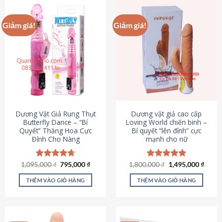
Giảm giá!
Giảm giá!
Dương Vật Giả Rung Thụt
Dương vật giả cao cấp
Butterfly Dance – “Bí
Loving World chiến binh –
Quyết” Thăng Hoa Cực
Bí quyết “lên đỉnh” cực
Đỉnh Cho Nàng
mạnh cho nữ
Giá
Giá
Giá
Giá
1,095,000
Được xếp
₫
795,000
₫
1,800,000
Được xếp
₫
1,495,000
₫
gốc
hiện
gốc
hiện
hạng
4.65
hạng
4.89
là:
tại
là:
tại
5 sao
5 sao
THÊM VÀO GIỎ HÀNG
THÊM VÀO GIỎ HÀNG
1,095,000 ₫.
là:
1,800,000 ₫.
là:
795,000 ₫.
1,495