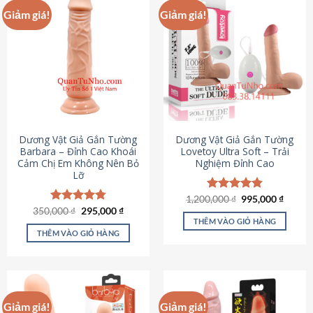
Giảm giá!
Giảm giá!
Dương Vật Giả Gắn Tường
Dương Vật Giả Gắn Tường
Barbara – Đỉnh Cao Khoái
Lovetoy Ultra Soft – Trải
Cảm Chị Em Không Nên Bỏ
Nghiệm Đỉnh Cao
Lỡ
Giá
Giá
1,200,000
Được xếp
₫
995,000
₫
gốc
hiện
Giá
Giá
hạng
4.82
350,000
Được xếp
₫
295,000
₫
là:
tại
gốc
hiện
5 sao
THÊM VÀO GIỎ HÀNG
hạng
4.79
1,200,000 ₫.
là:
là:
tại
5 sao
THÊM VÀO GIỎ HÀNG
995,00
350,000 ₫.
là:
295,000 ₫.
Giảm giá!
Giảm giá!