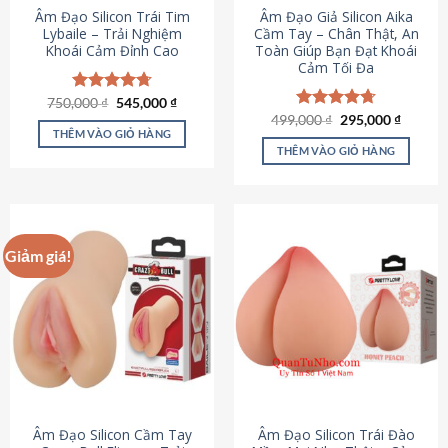
Âm Đạo Silicon Trái Tim
Âm Đạo Giả Silicon Aika
Lybaile – Trải Nghiệm
Cầm Tay – Chân Thật, An
Khoái Cảm Đỉnh Cao
Toàn Giúp Bạn Đạt Khoái
Cảm Tối Đa
Giá
Giá
750,000
Được xếp
₫
545,000
₫
gốc
hiện
hạng
4.70
Giá
Giá
499,000
Được xếp
₫
295,000
₫
là:
tại
gốc
hiện
5 sao
THÊM VÀO GIỎ HÀNG
hạng
4.75
750,000 ₫.
là:
là:
tại
5 sao
THÊM VÀO GIỎ HÀNG
545,000 ₫.
499,000 ₫.
là:
295,000
Giảm giá!
Âm Đạo Silicon Cầm Tay
Âm Đạo Silicon Trái Đào