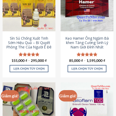
thể.
Các
tùy
chọn
có
thể
được
Sìn Sú Chống Xuất Tinh
Kẹo Hamer Ông Ngậm Bà
chọn
Sớm Hiệu Quả – Bí Quyết
khen Tăng Cường Sinh Lý
Phòng The Của Người Ê Đê
Nam Giới Đỉnh Nhất
trên
trang
sản
155,000
Được xếp
₫
–
295,000
₫
85,000
Được xếp
₫
–
1,595,000
₫
phẩm
hạng
4.95
hạng
5.00
5 sao
5 sao
LỰA CHỌN TÙY CHỌN
LỰA CHỌN TÙY CHỌN
Sản
Sản
phẩm
phẩm
này
này
có
có
Giảm giá!
Giảm giá!
nhiều
nhiều
biến
biến
thể.
thể.
Các
Các