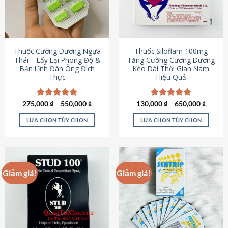
tùy
tùy
chọn
chọn
có
có
thể
thể
được
được
Thuốc Cường Dương Ngựa
Thuốc Siloflam 100mg
chọn
chọn
Thái – Lấy Lại Phong Độ &
Tăng Cường Cương Dương
Bản Lĩnh Đàn Ông Đích
Kéo Dài Thời Gian Nam
trên
trên
Thực
Hiệu Quả
trang
trang
sản
sản
phẩm
phẩm
275,000
Được xếp
₫
–
550,000
₫
130,000
Được xếp
₫
–
650,000
₫
hạng
4.87
hạng
5.00
5 sao
5 sao
LỰA CHỌN TÙY CHỌN
LỰA CHỌN TÙY CHỌN
Sản
Sản
phẩm
phẩm
này
này
có
có
Giảm giá!
Giảm giá!
nhiều
nhiều
biến
biến
thể.
thể.
Các
Các
tùy
tùy
chọn
chọn