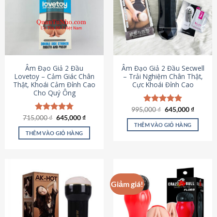
Âm Đạo Giả 2 Đầu
Âm Đạo Giả 2 Đầu Secwell
Lovetoy – Cảm Giác Chân
– Trải Nghiệm Chân Thật,
Thật, Khoái Cảm Đỉnh Cao
Cực Khoái Đỉnh Cao
Cho Quý Ông
Giá
Giá
995,000
Được xếp
₫
645,000
₫
gốc
hiện
Giá
Giá
hạng
4.88
715,000
Được xếp
₫
645,000
₫
là:
tại
gốc
hiện
5 sao
THÊM VÀO GIỎ HÀNG
hạng
4.79
995,000 ₫.
là:
là:
tại
5 sao
THÊM VÀO GIỎ HÀNG
645,000
715,000 ₫.
là:
645,000 ₫.
Giảm giá!