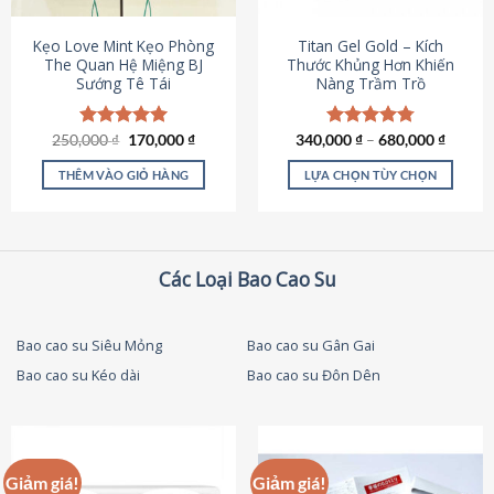
thể
được
Kẹo Love Mint Kẹo Phòng
Titan Gel Gold – Kích
chọn
The Quan Hệ Miệng BJ
Thước Khủng Hơn Khiến
Sướng Tê Tái
Nàng Trầm Trồ
trên
trang
sản
Giá
Giá
250,000
Được xếp
₫
170,000
₫
340,000
Được xếp
₫
–
680,000
₫
phẩm
gốc
hiện
hạng
5.00
hạng
4.79
là:
tại
5 sao
5 sao
THÊM VÀO GIỎ HÀNG
LỰA CHỌN TÙY CHỌN
250,000 ₫.
là:
170,000 ₫.
Sản
phẩm
này
có
Các Loại Bao Cao Su
nhiều
biến
thể.
Bao cao su Siêu Mỏng
Bao cao su Gân Gai
Các
Bao cao su Kéo dài
Bao cao su Đôn Dên
tùy
chọn
có
thể
được
Giảm giá!
Giảm giá!