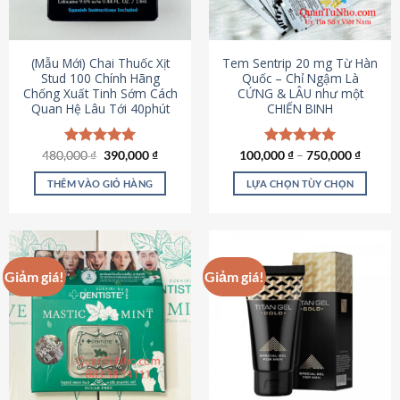
có
có
thể
thể
được
được
(Mẫu Mới) Chai Thuốc Xịt
Tem Sentrip 20 mg Từ Hàn
chọn
chọn
Stud 100 Chính Hãng
Quốc – Chỉ Ngậm Là
Chống Xuất Tinh Sớm Cách
CỨNG & LÂU như một
trên
trên
Quan Hệ Lâu Tới 40phút
CHIẾN BINH
trang
trang
sản
sản
phẩm
phẩm
Giá
Giá
480,000
Được xếp
₫
390,000
₫
100,000
Được xếp
₫
–
750,000
₫
gốc
hiện
hạng
5.00
hạng
5.00
là:
tại
5 sao
5 sao
THÊM VÀO GIỎ HÀNG
LỰA CHỌN TÙY CHỌN
480,000 ₫.
là:
390,000 ₫.
Sản
phẩm
này
có
Giảm giá!
Giảm giá!
nhiều
biến
thể.
Các
tùy
chọn
có