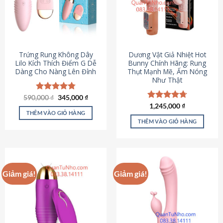
Trứng Rung Không Dây
Dương Vật Giả Nhiệt Hot
Lilo Kích Thích Điểm G Dễ
Bunny Chính Hãng: Rung
Dàng Cho Nàng Lên Đỉnh
Thụt Mạnh Mẽ, Ấm Nóng
Như Thật
Giá
Giá
590,000
Được xếp
₫
345,000
₫
gốc
hiện
hạng
4.79
Được xếp
1,245,000
₫
là:
tại
5 sao
THÊM VÀO GIỎ HÀNG
hạng
4.73
590,000 ₫.
là:
5 sao
THÊM VÀO GIỎ HÀNG
345,000 ₫.
Giảm giá!
Giảm giá!