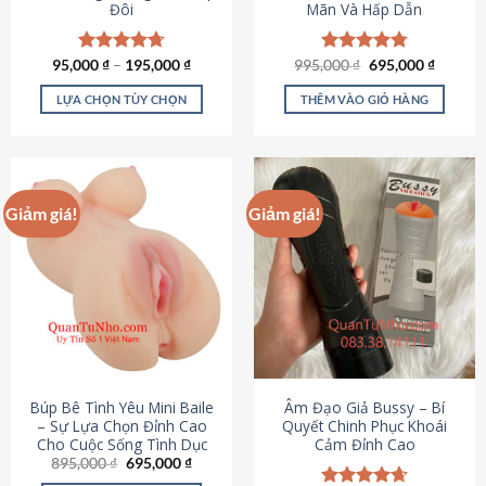
Đôi
Mãn Và Hấp Dẫn
Giá
Giá
95,000
Được xếp
₫
–
195,000
₫
995,000
Được xếp
₫
695,000
₫
gốc
hiện
hạng
4.70
hạng
4.80
là:
tại
5 sao
5 sao
LỰA CHỌN TÙY CHỌN
THÊM VÀO GIỎ HÀNG
995,000 ₫.
là:
695,000
Sản
phẩm
này
có
Giảm giá!
Giảm giá!
nhiều
biến
thể.
Các
tùy
chọn
có
thể
được
Búp Bê Tình Yêu Mini Baile
Âm Đạo Giả Bussy – Bí
chọn
– Sự Lựa Chọn Đỉnh Cao
Quyết Chinh Phục Khoái
Cho Cuộc Sống Tình Dục
Cảm Đỉnh Cao
trên
Giá
Giá
895,000
₫
695,000
₫
trang
gốc
hiện