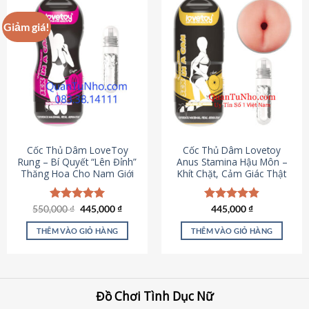
Giảm giá!
Cốc Thủ Dâm LoveToy
Cốc Thủ Dâm Lovetoy
Rung – Bí Quyết “Lên Đỉnh”
Anus Stamina Hậu Môn –
Thăng Hoa Cho Nam Giới
Khít Chặt, Cảm Giác Thật
Giá
Giá
550,000
Được xếp
₫
445,000
₫
Được xếp
445,000
₫
gốc
hiện
hạng
5.00
hạng
4.84
là:
tại
5 sao
5 sao
THÊM VÀO GIỎ HÀNG
THÊM VÀO GIỎ HÀNG
550,000 ₫.
là:
445,000 ₫.
Đồ Chơi Tình Dục Nữ