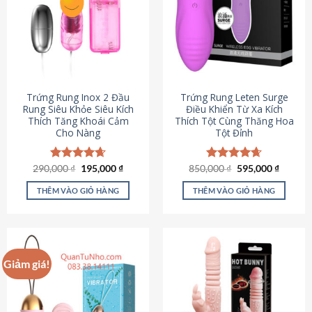
Trứng Rung Inox 2 Đầu
Trứng Rung Leten Surge
Rung Siêu Khỏe Siêu Kích
Điều Khiển Từ Xa Kích
Thích Tăng Khoái Cảm
Thích Tột Cùng Thăng Hoa
Cho Nàng
Tột Đỉnh
Giá
Giá
Giá
Giá
290,000
Được xếp
₫
195,000
₫
850,000
Được xếp
₫
595,000
₫
gốc
hiện
gốc
hiện
hạng
4.64
hạng
4.69
là:
tại
là:
tại
5 sao
5 sao
THÊM VÀO GIỎ HÀNG
THÊM VÀO GIỎ HÀNG
290,000 ₫.
là:
850,000 ₫.
là:
195,000 ₫.
595,000
Giảm giá!