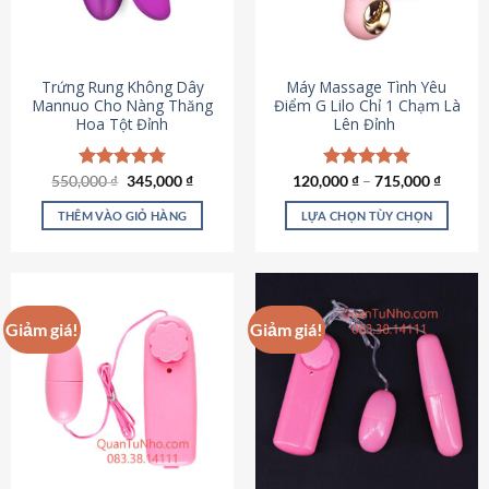
Trứng Rung Không Dây
Máy Massage Tình Yêu
Mannuo Cho Nàng Thăng
Điểm G Lilo Chỉ 1 Chạm Là
Hoa Tột Đỉnh
Lên Đỉnh
Giá
Giá
550,000
Được xếp
₫
345,000
₫
120,000
Được xếp
₫
–
715,000
₫
gốc
hiện
hạng
4.81
hạng
4.85
là:
tại
5 sao
5 sao
THÊM VÀO GIỎ HÀNG
LỰA CHỌN TÙY CHỌN
550,000 ₫.
là:
345,000 ₫.
Sản
phẩm
này
có
Giảm giá!
Giảm giá!
nhiều
biến
thể.
Các
tùy
chọn
có