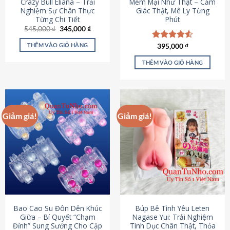
Crazy Bull Eliana – Trải
Mềm Mại Như Thật – Cảm
Nghiệm Sự Chân Thực
Giác Thật, Mê Ly Từng
Từng Chi Tiết
Phút
Giá
Giá
545,000
₫
345,000
₫
gốc
hiện
là:
tại
THÊM VÀO GIỎ HÀNG
Được xếp
395,000
₫
545,000 ₫.
là:
hạng
4.53
345,000 ₫.
5 sao
THÊM VÀO GIỎ HÀNG
Giảm giá!
Giảm giá!
Bao Cao Su Đôn Dên Khúc
Búp Bê Tình Yêu Leten
Giữa – Bí Quyết “Chạm
Nagase Yui: Trải Nghiệm
Đỉnh” Sung Sướng Cho Cặp
Tình Dục Chân Thật, Thỏa