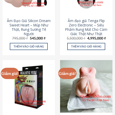
Âm Đạo Giả Silicon Dream
Âm đạo giả Tenga Flip
Sweet Heart – Múp Như
Zero Electronic – Siêu
Thật, Rung Sướng Tê
Phẩm Rung Mút Cho Cảm
Người
Giác Thật Như Thật
Giá
Giá
Giá
Giá
795,000
₫
545,000
₫
5,500,000
₫
4,995,000
₫
gốc
hiện
gốc
hiện
là:
tại
là:
tại
THÊM VÀO GIỎ HÀNG
THÊM VÀO GIỎ HÀNG
795,000 ₫.
là:
5,500,000 ₫.
là:
545,000 ₫.
4,995
Giảm giá!
Giảm giá!