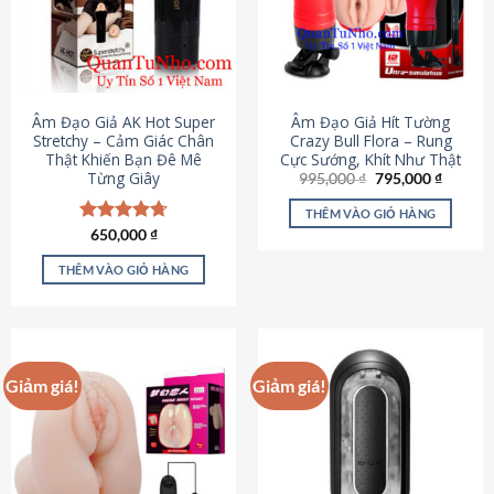
Âm Đạo Giả AK Hot Super
Âm Đạo Giả Hít Tường
Stretchy – Cảm Giác Chân
Crazy Bull Flora – Rung
Thật Khiến Bạn Đê Mê
Cực Sướng, Khít Như Thật
Từng Giây
Giá
Giá
995,000
₫
795,000
₫
gốc
hiện
là:
tại
THÊM VÀO GIỎ HÀNG
995,000 ₫.
là:
Được xếp
650,000
₫
795,000
hạng
4.75
5 sao
THÊM VÀO GIỎ HÀNG
Giảm giá!
Giảm giá!