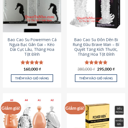
thể.
Các
tùy
chọn
có
thể
được
Bao Cao Su Powermen Cá
Bao Cao Su Đôn Dên Bi
chọn
Ngựa Bạc Gân Gai – Kéo
Rung Đầu Brave Man – Bí
Dài Cực Lâu, Thăng Hoa
Quyết Tăng Kích Thước,
trên
Tột Đỉnh
Thăng Hoa Tột Đỉnh
trang
sản
phẩm
Giá
Giá
Được xếp
160,000
₫
380,000
Được xếp
₫
295,000
₫
gốc
hiện
hạng
4.73
hạng
5.00
là:
tại
5 sao
5 sao
THÊM VÀO GIỎ HÀNG
THÊM VÀO GIỎ HÀNG
380,000 ₫.
là:
295,000
Giảm giá!
Giảm giá!