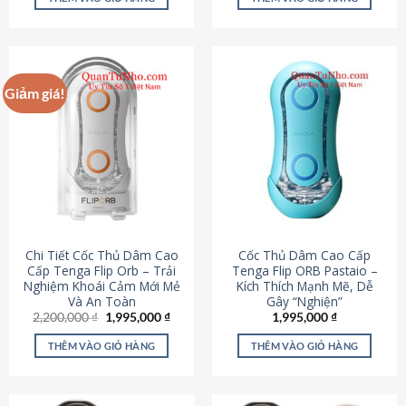
430,000 ₫.
là:
650,000 ₫.
là:
195,000 ₫.
295,000
Giảm giá!
Chi Tiết Cốc Thủ Dâm Cao
Cốc Thủ Dâm Cao Cấp
Cấp Tenga Flip Orb – Trải
Tenga Flip ORB Pastaio –
Nghiệm Khoái Cảm Mới Mẻ
Kích Thích Mạnh Mẽ, Dễ
Và An Toàn
Gây “Nghiện”
Giá
Giá
2,200,000
₫
1,995,000
₫
1,995,000
₫
gốc
hiện
là:
tại
THÊM VÀO GIỎ HÀNG
THÊM VÀO GIỎ HÀNG
2,200,000 ₫.
là:
1,995,000 ₫.