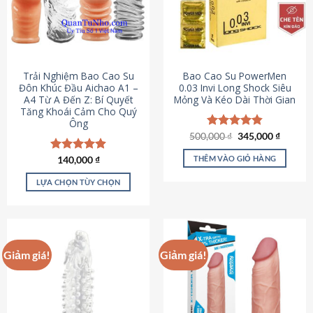
Trải Nghiệm Bao Cao Su
Bao Cao Su PowerMen
Đôn Khúc Đầu Aichao A1 –
0.03 Invi Long Shock Siêu
A4 Từ A Đến Z: Bí Quyết
Mỏng Và Kéo Dài Thời Gian
Tăng Khoái Cảm Cho Quý
Ông
Giá
Giá
500,000
Được xếp
₫
345,000
₫
gốc
hiện
hạng
4.85
là:
tại
5 sao
THÊM VÀO GIỎ HÀNG
Được xếp
140,000
₫
500,000 ₫.
là:
hạng
4.88
345,000
5 sao
LỰA CHỌN TÙY CHỌN
Sản
phẩm
này
có
Giảm giá!
Giảm giá!
nhiều
biến
thể.
Các