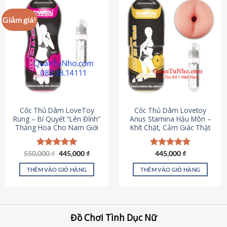
Giảm giá!
Cốc Thủ Dâm LoveToy
Cốc Thủ Dâm Lovetoy
Rung – Bí Quyết “Lên Đỉnh”
Anus Stamina Hậu Môn –
Thăng Hoa Cho Nam Giới
Khít Chặt, Cảm Giác Thật
Giá
Giá
550,000
Được xếp
₫
445,000
₫
Được xếp
445,000
₫
gốc
hiện
hạng
5.00
hạng
4.84
là:
tại
5 sao
5 sao
THÊM VÀO GIỎ HÀNG
THÊM VÀO GIỎ HÀNG
550,000 ₫.
là:
445,000 ₫.
Đồ Chơi Tình Dục Nữ