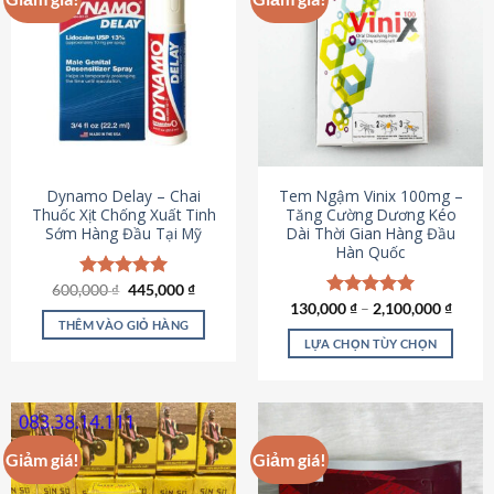
Dynamo Delay – Chai
Tem Ngậm Vinix 100mg –
Thuốc Xịt Chống Xuất Tinh
Tăng Cường Dương Kéo
Sớm Hàng Đầu Tại Mỹ
Dài Thời Gian Hàng Đầu
Hàn Quốc
Giá
Giá
600,000
Được xếp
₫
445,000
₫
gốc
hiện
hạng
5.00
130,000
Được xếp
₫
–
2,100,000
₫
là:
tại
5 sao
THÊM VÀO GIỎ HÀNG
hạng
5.00
600,000 ₫.
là:
5 sao
LỰA CHỌN TÙY CHỌN
445,000 ₫.
Sản
phẩm
này
có
Giảm giá!
Giảm giá!
nhiều
biến