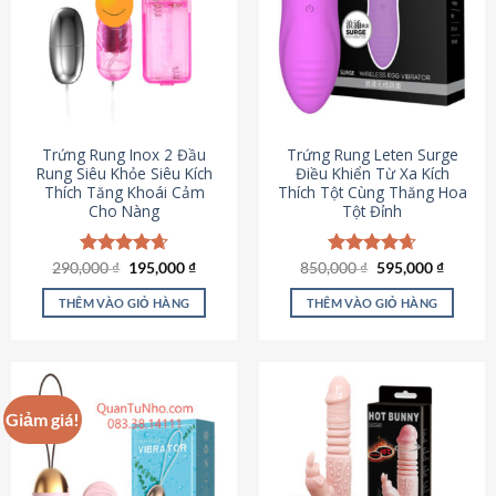
Trứng Rung Inox 2 Đầu
Trứng Rung Leten Surge
Rung Siêu Khỏe Siêu Kích
Điều Khiển Từ Xa Kích
Thích Tăng Khoái Cảm
Thích Tột Cùng Thăng Hoa
Cho Nàng
Tột Đỉnh
Giá
Giá
Giá
Giá
290,000
Được xếp
₫
195,000
₫
850,000
Được xếp
₫
595,000
₫
gốc
hiện
gốc
hiện
hạng
4.64
hạng
4.69
là:
tại
là:
tại
5 sao
5 sao
THÊM VÀO GIỎ HÀNG
THÊM VÀO GIỎ HÀNG
290,000 ₫.
là:
850,000 ₫.
là:
195,000 ₫.
595,000
Giảm giá!