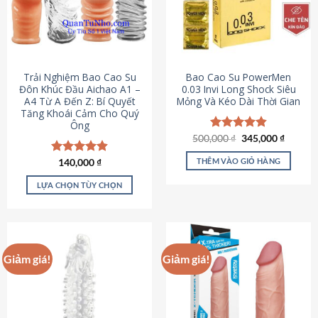
Trải Nghiệm Bao Cao Su
Bao Cao Su PowerMen
Đôn Khúc Đầu Aichao A1 –
0.03 Invi Long Shock Siêu
A4 Từ A Đến Z: Bí Quyết
Mỏng Và Kéo Dài Thời Gian
Tăng Khoái Cảm Cho Quý
Ông
Giá
Giá
500,000
Được xếp
₫
345,000
₫
gốc
hiện
hạng
4.85
là:
tại
5 sao
THÊM VÀO GIỎ HÀNG
Được xếp
140,000
₫
500,000 ₫.
là:
hạng
4.88
345,000
5 sao
LỰA CHỌN TÙY CHỌN
Sản
phẩm
này
có
Giảm giá!
Giảm giá!
nhiều
biến
thể.
Các