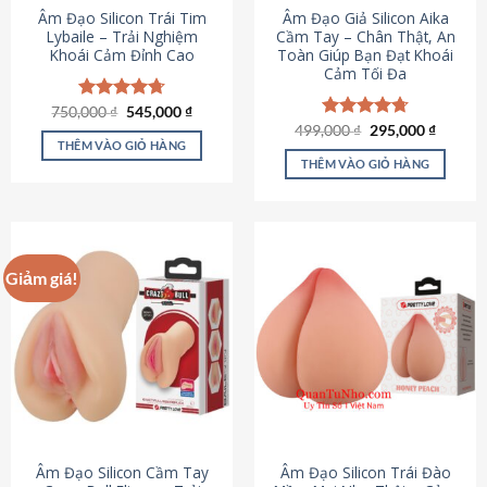
Âm Đạo Silicon Trái Tim
Âm Đạo Giả Silicon Aika
Lybaile – Trải Nghiệm
Cầm Tay – Chân Thật, An
Khoái Cảm Đỉnh Cao
Toàn Giúp Bạn Đạt Khoái
Cảm Tối Đa
Giá
Giá
750,000
Được xếp
₫
545,000
₫
gốc
hiện
hạng
4.70
Giá
Giá
499,000
Được xếp
₫
295,000
₫
là:
tại
gốc
hiện
5 sao
THÊM VÀO GIỎ HÀNG
hạng
4.75
750,000 ₫.
là:
là:
tại
5 sao
THÊM VÀO GIỎ HÀNG
545,000 ₫.
499,000 ₫.
là:
295,000
Giảm giá!
Âm Đạo Silicon Cầm Tay
Âm Đạo Silicon Trái Đào