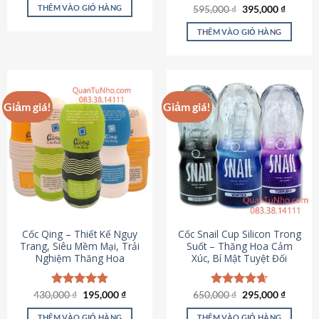
sản
là:
tại
THÊM VÀO GIỎ HÀNG
Giá
Giá
595,000
Được xếp
₫
395,000
₫
895,000 ₫.
là:
phẩm
gốc
hiện
hạng
4.64
695,000 ₫.
là:
tại
5 sao
THÊM VÀO GIỎ HÀNG
595,000 ₫.
là:
395,000
Giảm giá!
Giảm giá!
Cốc Qing – Thiết Kế Ngụy
Cốc Snail Cup Silicon Trong
Trang, Siêu Mềm Mại, Trải
Suốt – Thăng Hoa Cảm
Nghiệm Thăng Hoa
Xúc, Bí Mật Tuyệt Đối
Giá
Giá
Giá
Giá
430,000
Được xếp
₫
195,000
₫
650,000
Được xếp
₫
295,000
₫
gốc
hiện
gốc
hiện
hạng
4.78
hạng
4.69
là:
tại
là:
tại
5 sao
5 sao
THÊM VÀO GIỎ HÀNG
THÊM VÀO GIỎ HÀNG