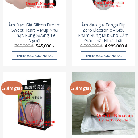
Âm Đạo Giả Silicon Dream
Âm đạo giả Tenga Flip
Sweet Heart – Múp Như
Zero Electronic – Siêu
Thật, Rung Sướng Tê
Phẩm Rung Mút Cho Cảm
Người
Giác Thật Như Thật
Giá
Giá
Giá
Giá
795,000
₫
545,000
₫
5,500,000
₫
4,995,000
₫
gốc
hiện
gốc
hiện
là:
tại
là:
tại
THÊM VÀO GIỎ HÀNG
THÊM VÀO GIỎ HÀNG
795,000 ₫.
là:
5,500,000 ₫.
là:
545,000 ₫.
4,995
Giảm giá!
Giảm giá!