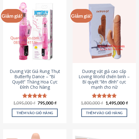
Giảm giá!
Giảm giá!
Dương Vật Giả Rung Thụt
Dương vật giả cao cấp
Butterfly Dance – “Bí
Loving World chiến binh –
Quyết” Thăng Hoa Cực
Bí quyết “lên đỉnh” cực
Đỉnh Cho Nàng
mạnh cho nữ
Giá
Giá
Giá
Giá
1,095,000
Được xếp
₫
795,000
₫
1,800,000
Được xếp
₫
1,495,000
₫
gốc
hiện
gốc
hiện
hạng
4.65
hạng
4.89
là:
tại
là:
tại
5 sao
5 sao
THÊM VÀO GIỎ HÀNG
THÊM VÀO GIỎ HÀNG
1,095,000 ₫.
là:
1,800,000 ₫.
là:
795,000 ₫.
1,495