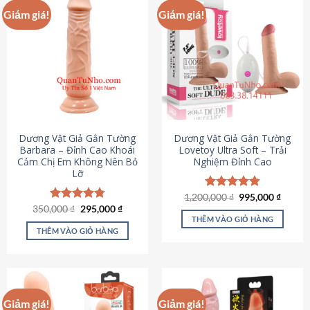
Giảm giá!
Giảm giá!
Dương Vật Giả Gắn Tường
Dương Vật Giả Gắn Tường
Barbara – Đỉnh Cao Khoái
Lovetoy Ultra Soft – Trải
Cảm Chị Em Không Nên Bỏ
Nghiệm Đỉnh Cao
Lỡ
Giá
Giá
1,200,000
Được xếp
₫
995,000
₫
gốc
hiện
Giá
Giá
hạng
4.82
350,000
Được xếp
₫
295,000
₫
là:
tại
gốc
hiện
5 sao
THÊM VÀO GIỎ HÀNG
hạng
4.79
1,200,000 ₫.
là:
là:
tại
5 sao
THÊM VÀO GIỎ HÀNG
995,00
350,000 ₫.
là:
295,000 ₫.
Giảm giá!
Giảm giá!