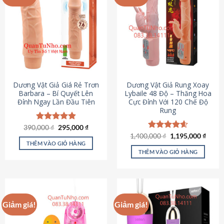
Dương Vật Giả Giá Rẻ Trơn
Dương Vật Giả Rung Xoay
Barbara – Bí Quyết Lên
Lybaile 48 Độ – Thăng Hoa
Đỉnh Ngay Lần Đầu Tiên
Cực Đỉnh Với 120 Chế Độ
Rung
Giá
Giá
390,000
Được xếp
₫
295,000
₫
gốc
hiện
hạng
4.90
Giá
Giá
1,400,000
Được xếp
₫
1,195,000
₫
là:
tại
gốc
hiện
5 sao
THÊM VÀO GIỎ HÀNG
hạng
4.62
390,000 ₫.
là:
là:
tại
5 sao
THÊM VÀO GIỎ HÀNG
295,000 ₫.
1,400,000 ₫.
là:
1,195
Giảm giá!
Giảm giá!