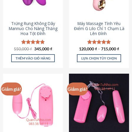
Trứng Rung Không Dây
Máy Massage Tình Yêu
Mannuo Cho Nàng Thăng
Điểm G Lilo Chỉ 1 Chạm Là
Hoa Tột Đỉnh
Lên Đỉnh
Giá
Giá
550,000
Được xếp
₫
345,000
₫
120,000
Được xếp
₫
–
715,000
₫
gốc
hiện
hạng
4.81
hạng
4.85
là:
tại
5 sao
5 sao
THÊM VÀO GIỎ HÀNG
LỰA CHỌN TÙY CHỌN
550,000 ₫.
là:
345,000 ₫.
Sản
phẩm
này
có
Giảm giá!
Giảm giá!
nhiều
biến
thể.
Các
tùy
chọn
có