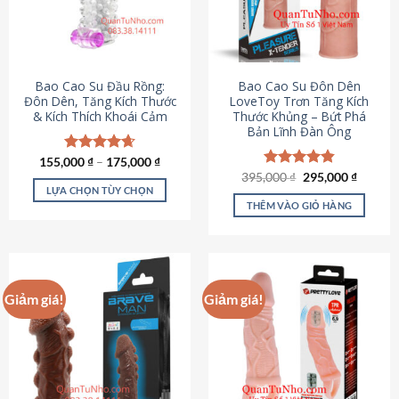
tùy
chọn
có
thể
được
Bao Cao Su Đầu Rồng:
Bao Cao Su Đôn Dên
chọn
Đôn Dên, Tăng Kích Thước
LoveToy Trơn Tăng Kích
& Kích Thích Khoái Cảm
Thước Khủng – Bứt Phá
trên
Bản Lĩnh Đàn Ông
trang
sản
155,000
Được xếp
₫
–
175,000
₫
phẩm
hạng
4.69
Giá
Giá
395,000
Được xếp
₫
295,000
₫
gốc
hiện
5 sao
LỰA CHỌN TÙY CHỌN
hạng
4.82
là:
tại
5 sao
THÊM VÀO GIỎ HÀNG
Sản
395,000 ₫.
là:
295,000
phẩm
này
có
nhiều
Giảm giá!
Giảm giá!
biến
thể.
Các
tùy
chọn
có