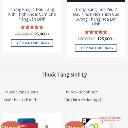
thể
được
Trứng Rung 1 Đầu Tăng
Trứng Rung Tình Yêu 2
chọn
Kích Thích Khoái Cảm Cho
Đầu Nhựa Kích Thích Cực
Nàng Lên Đỉnh
Sướng Thăng Hoa Lên
trên
Đỉnh
trang
sản
Giá
Giá
135,000
Được xếp
₫
95,000
₫
phẩm
gốc
hiện
hạng
4.87
Giá
Giá
220,000
Được xếp
₫
125,000
₫
là:
tại
gốc
hiện
5 sao
THÊM VÀO GIỎ HÀNG
hạng
4.79
135,000 ₫.
là:
là:
tại
5 sao
THÊM VÀO GIỎ HÀNG
95,000 ₫.
220,000 ₫.
là:
125,000
Thuốc Tăng Sinh Lý
Thuốc cường dương
Thuốc xuất tinh sớm
Nước hoa kích thích
Tăng kích cỡ dương vật
Giảm giá!
Giảm giá!