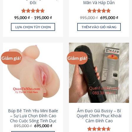
Đôi
Mãn Và Hấp Dẫn
Giá
Giá
95,000
Được xếp
₫
–
195,000
₫
995,000
Được xếp
₫
695,000
₫
gốc
hiện
hạng
4.70
hạng
4.80
là:
tại
5 sao
5 sao
LỰA CHỌN TÙY CHỌN
THÊM VÀO GIỎ HÀNG
995,000 ₫.
là:
695,000
Sản
phẩm
này
có
Giảm giá!
Giảm giá!
nhiều
biến
thể.
Các
tùy
chọn
có
thể
được
Búp Bê Tình Yêu Mini Baile
Âm Đạo Giả Bussy – Bí
chọn
– Sự Lựa Chọn Đỉnh Cao
Quyết Chinh Phục Khoái
Cho Cuộc Sống Tình Dục
Cảm Đỉnh Cao
trên
Giá
Giá
895,000
₫
695,000
₫
trang
gốc
hiện