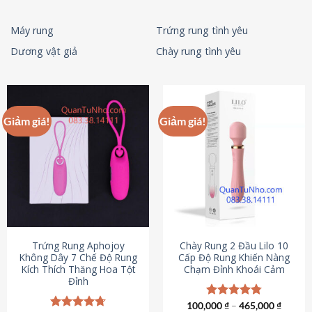
Máy rung
Trứng rung tình yêu
Dương vật giả
Chày rung tình yêu
Giảm giá!
Giảm giá!
Trứng Rung Aphojoy
Chày Rung 2 Đầu Lilo 10
Không Dây 7 Chế Độ Rung
Cấp Độ Rung Khiến Nàng
Kích Thích Thăng Hoa Tột
Chạm Đỉnh Khoái Cảm
Đỉnh
100,000
Được xếp
₫
–
465,000
₫