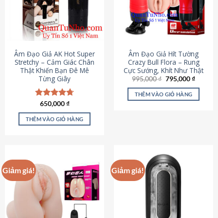
Âm Đạo Giả AK Hot Super
Âm Đạo Giả Hít Tường
Stretchy – Cảm Giác Chân
Crazy Bull Flora – Rung
Thật Khiến Bạn Đê Mê
Cực Sướng, Khít Như Thật
Từng Giây
Giá
Giá
995,000
₫
795,000
₫
gốc
hiện
là:
tại
THÊM VÀO GIỎ HÀNG
995,000 ₫.
là:
Được xếp
650,000
₫
795,000
hạng
4.75
5 sao
THÊM VÀO GIỎ HÀNG
Giảm giá!
Giảm giá!