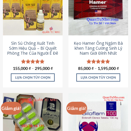
thể.
Các
tùy
chọn
có
thể
được
Sìn Sú Chống Xuất Tinh
Kẹo Hamer Ông Ngậm Bà
chọn
Sớm Hiệu Quả – Bí Quyết
khen Tăng Cường Sinh Lý
Phòng The Của Người Ê Đê
Nam Giới Đỉnh Nhất
trên
trang
sản
155,000
Được xếp
₫
–
295,000
₫
85,000
Được xếp
₫
–
1,595,000
₫
phẩm
hạng
4.95
hạng
5.00
5 sao
5 sao
LỰA CHỌN TÙY CHỌN
LỰA CHỌN TÙY CHỌN
Sản
Sản
phẩm
phẩm
này
này
có
có
Giảm giá!
Giảm giá!
nhiều
nhiều
biến
biến
thể.
thể.
Các
Các