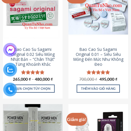
chọn
trên
trang
sản
phẩm
Bao Cao Su Sagami
Bao Cao Su Sagami
Original 0.02 Siêu Mỏng
Original 0.01 – Siêu Siêu
Nhật Bản – “Chân Thật”
Mỏng Đến Mức Như Không
Từng Khoảnh Khắc
Đeo
Giá
Giá
265,000
Được xếp
₫
–
480,000
₫
700,000
Được xếp
₫
495,000
₫
gốc
hiện
hạng
4.87
hạng
4.83
là:
tại
5 sao
5 sao
LỰA CHỌN TÙY CHỌN
THÊM VÀO GIỎ HÀNG
700,000 ₫.
là:
495,000
Sản
phẩm
này
có
Giảm giá!
nhiều
biến