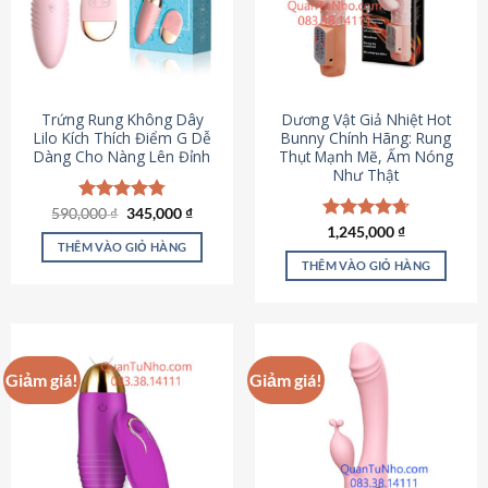
Trứng Rung Không Dây
Dương Vật Giả Nhiệt Hot
Lilo Kích Thích Điểm G Dễ
Bunny Chính Hãng: Rung
Dàng Cho Nàng Lên Đỉnh
Thụt Mạnh Mẽ, Ấm Nóng
Như Thật
Giá
Giá
590,000
Được xếp
₫
345,000
₫
gốc
hiện
hạng
4.79
Được xếp
1,245,000
₫
là:
tại
5 sao
THÊM VÀO GIỎ HÀNG
hạng
4.73
590,000 ₫.
là:
5 sao
THÊM VÀO GIỎ HÀNG
345,000 ₫.
Giảm giá!
Giảm giá!