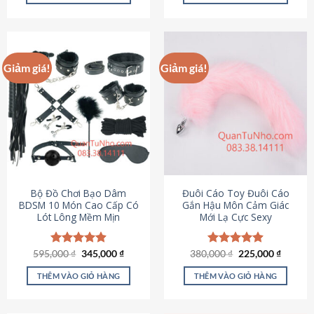
Sản
Sản
phẩm
phẩm
này
này
có
có
Giảm giá!
Giảm giá!
nhiều
nhiều
biến
biến
thể.
thể.
Các
Các
tùy
tùy
chọn
chọn
có
có
thể
thể
được
được
Bộ Đồ Chơi Bạo Dâm
Đuôi Cáo Toy Đuôi Cáo
chọn
chọn
BDSM 10 Món Cao Cấp Có
Gắn Hậu Môn Cảm Giác
Lót Lông Mềm Mịn
Mới Lạ Cực Sexy
trên
trên
trang
trang
sản
sản
Giá
Giá
Giá
Giá
595,000
Được xếp
₫
345,000
₫
380,000
Được xếp
₫
225,000
₫
phẩm
phẩm
gốc
hiện
gốc
hiện
hạng
4.88
hạng
4.88
là:
tại
là:
tại
5 sao
5 sao
THÊM VÀO GIỎ HÀNG
THÊM VÀO GIỎ HÀNG
595,000 ₫.
là:
380,000 ₫.
là:
345,000 ₫.
225,000