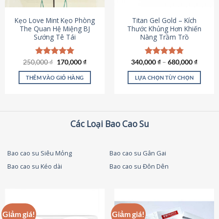
thể
được
Kẹo Love Mint Kẹo Phòng
Titan Gel Gold – Kích
chọn
The Quan Hệ Miệng BJ
Thước Khủng Hơn Khiến
Sướng Tê Tái
Nàng Trầm Trồ
trên
trang
sản
Giá
Giá
250,000
Được xếp
₫
170,000
₫
340,000
Được xếp
₫
–
680,000
₫
phẩm
gốc
hiện
hạng
5.00
hạng
4.79
là:
tại
5 sao
5 sao
THÊM VÀO GIỎ HÀNG
LỰA CHỌN TÙY CHỌN
250,000 ₫.
là:
170,000 ₫.
Sản
phẩm
này
có
Các Loại Bao Cao Su
nhiều
biến
thể.
Bao cao su Siêu Mỏng
Bao cao su Gân Gai
Các
Bao cao su Kéo dài
Bao cao su Đôn Dên
tùy
chọn
có
thể
được
Giảm giá!
Giảm giá!