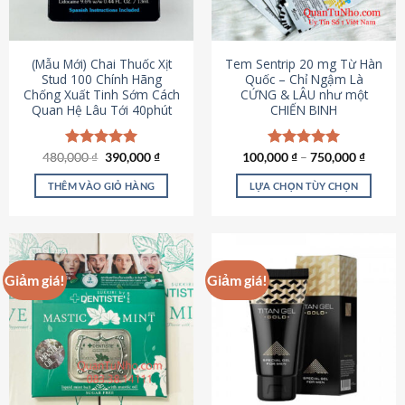
có
có
thể
thể
được
được
(Mẫu Mới) Chai Thuốc Xịt
Tem Sentrip 20 mg Từ Hàn
chọn
chọn
Stud 100 Chính Hãng
Quốc – Chỉ Ngậm Là
Chống Xuất Tinh Sớm Cách
CỨNG & LÂU như một
trên
trên
Quan Hệ Lâu Tới 40phút
CHIẾN BINH
trang
trang
sản
sản
phẩm
phẩm
Giá
Giá
480,000
Được xếp
₫
390,000
₫
100,000
Được xếp
₫
–
750,000
₫
gốc
hiện
hạng
5.00
hạng
5.00
là:
tại
5 sao
5 sao
THÊM VÀO GIỎ HÀNG
LỰA CHỌN TÙY CHỌN
480,000 ₫.
là:
390,000 ₫.
Sản
phẩm
này
có
Giảm giá!
Giảm giá!
nhiều
biến
thể.
Các
tùy
chọn
có