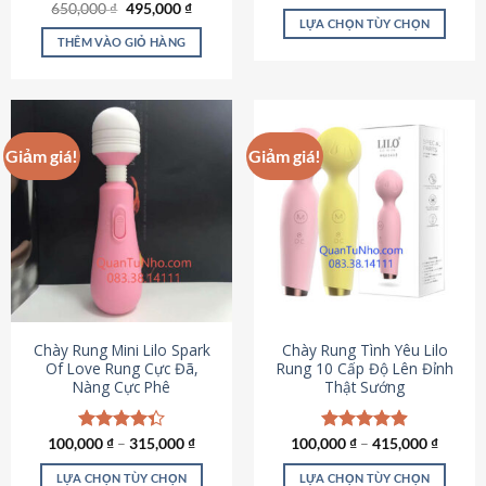
Giá
Giá
hạng
4.80
650,000
Được xếp
₫
495,000
₫
gốc
hiện
5 sao
LỰA CHỌN TÙY CHỌN
hạng
4.72
là:
tại
5 sao
THÊM VÀO GIỎ HÀNG
Sản
650,000 ₫.
là:
495,000 ₫.
phẩm
này
có
nhiều
Giảm giá!
Giảm giá!
biến
thể.
Các
tùy
chọn
có
thể
được
chọn
Chày Rung Mini Lilo Spark
Chày Rung Tình Yêu Lilo
Of Love Rung Cực Đã,
Rung 10 Cấp Độ Lên Đỉnh
trên
Nàng Cực Phê
Thật Sướng
trang
sản
phẩm
100,000
Được xếp
₫
–
315,000
₫
100,000
Được xếp
₫
–
415,000
₫
hạng
4.33
hạng
4.94
5 sao
5 sao
LỰA CHỌN TÙY CHỌN
LỰA CHỌN TÙY CHỌN