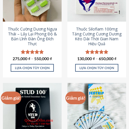
tùy
tùy
chọn
chọn
có
có
thể
thể
được
được
Thuốc Cường Dương Ngựa
Thuốc Siloflam 100mg
chọn
chọn
Thái – Lấy Lại Phong Độ &
Tăng Cường Cương Dương
Bản Lĩnh Đàn Ông Đích
Kéo Dài Thời Gian Nam
trên
trên
Thực
Hiệu Quả
trang
trang
sản
sản
phẩm
phẩm
275,000
Được xếp
₫
–
550,000
₫
130,000
Được xếp
₫
–
650,000
₫
hạng
4.87
hạng
5.00
5 sao
5 sao
LỰA CHỌN TÙY CHỌN
LỰA CHỌN TÙY CHỌN
Sản
Sản
phẩm
phẩm
này
này
có
có
Giảm giá!
Giảm giá!
nhiều
nhiều
biến
biến
thể.
thể.
Các
Các
tùy
tùy
chọn
chọn