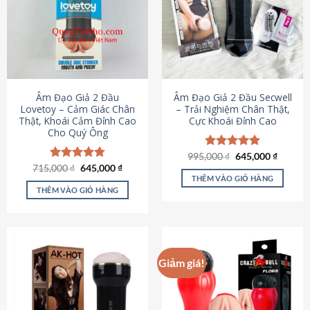
Âm Đạo Giả 2 Đầu
Âm Đạo Giả 2 Đầu Secwell
Lovetoy – Cảm Giác Chân
– Trải Nghiệm Chân Thật,
Thật, Khoái Cảm Đỉnh Cao
Cực Khoái Đỉnh Cao
Cho Quý Ông
Giá
Giá
995,000
Được xếp
₫
645,000
₫
gốc
hiện
Giá
Giá
hạng
4.88
715,000
Được xếp
₫
645,000
₫
là:
tại
gốc
hiện
5 sao
THÊM VÀO GIỎ HÀNG
hạng
4.79
995,000 ₫.
là:
là:
tại
5 sao
THÊM VÀO GIỎ HÀNG
645,000
715,000 ₫.
là:
645,000 ₫.
Giảm giá!