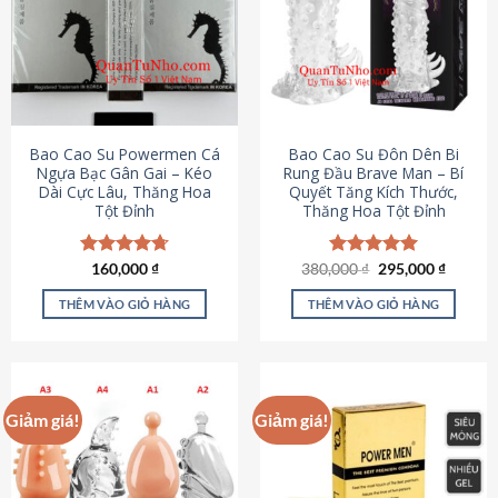
thể.
Các
tùy
chọn
có
thể
được
Bao Cao Su Powermen Cá
Bao Cao Su Đôn Dên Bi
chọn
Ngựa Bạc Gân Gai – Kéo
Rung Đầu Brave Man – Bí
Dài Cực Lâu, Thăng Hoa
Quyết Tăng Kích Thước,
trên
Tột Đỉnh
Thăng Hoa Tột Đỉnh
trang
sản
phẩm
Giá
Giá
Được xếp
160,000
₫
380,000
Được xếp
₫
295,000
₫
gốc
hiện
hạng
4.73
hạng
5.00
là:
tại
5 sao
5 sao
THÊM VÀO GIỎ HÀNG
THÊM VÀO GIỎ HÀNG
380,000 ₫.
là:
295,000
Giảm giá!
Giảm giá!