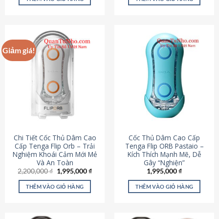
430,000 ₫.
là:
650,000 ₫.
là:
195,000 ₫.
295,000
Giảm giá!
Chi Tiết Cốc Thủ Dâm Cao
Cốc Thủ Dâm Cao Cấp
Cấp Tenga Flip Orb – Trải
Tenga Flip ORB Pastaio –
Nghiệm Khoái Cảm Mới Mẻ
Kích Thích Mạnh Mẽ, Dễ
Và An Toàn
Gây “Nghiện”
Giá
Giá
2,200,000
₫
1,995,000
₫
1,995,000
₫
gốc
hiện
là:
tại
THÊM VÀO GIỎ HÀNG
THÊM VÀO GIỎ HÀNG
2,200,000 ₫.
là:
1,995,000 ₫.