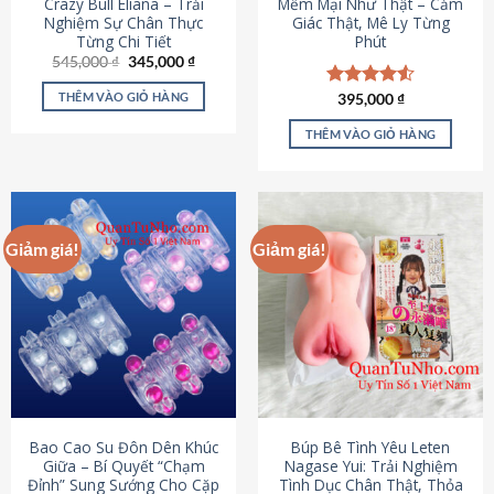
Crazy Bull Eliana – Trải
Mềm Mại Như Thật – Cảm
Nghiệm Sự Chân Thực
Giác Thật, Mê Ly Từng
Từng Chi Tiết
Phút
Giá
Giá
545,000
₫
345,000
₫
gốc
hiện
là:
tại
THÊM VÀO GIỎ HÀNG
Được xếp
395,000
₫
545,000 ₫.
là:
hạng
4.53
345,000 ₫.
5 sao
THÊM VÀO GIỎ HÀNG
Giảm giá!
Giảm giá!
Bao Cao Su Đôn Dên Khúc
Búp Bê Tình Yêu Leten
Giữa – Bí Quyết “Chạm
Nagase Yui: Trải Nghiệm
Đỉnh” Sung Sướng Cho Cặp
Tình Dục Chân Thật, Thỏa