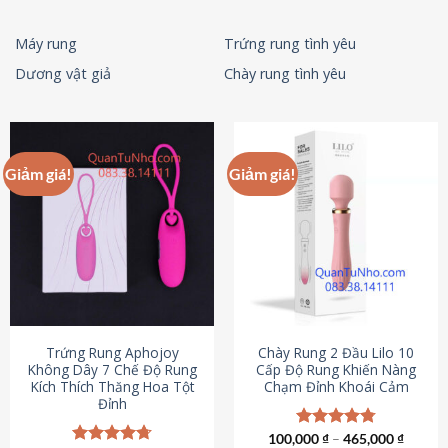
Máy rung
Trứng rung tình yêu
Dương vật giả
Chày rung tình yêu
Giảm giá!
Giảm giá!
Trứng Rung Aphojoy
Chày Rung 2 Đầu Lilo 10
Không Dây 7 Chế Độ Rung
Cấp Độ Rung Khiến Nàng
Kích Thích Thăng Hoa Tột
Chạm Đỉnh Khoái Cảm
Đỉnh
100,000
Được xếp
₫
–
465,000
₫