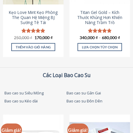
thể
được
Kẹo Love Mint Kẹo Phòng
Titan Gel Gold – Kích
chọn
The Quan Hệ Miệng BJ
Thước Khủng Hơn Khiến
Sướng Tê Tái
Nàng Trầm Trồ
trên
trang
sản
Giá
Giá
250,000
Được xếp
₫
170,000
₫
340,000
Được xếp
₫
–
680,000
₫
phẩm
gốc
hiện
hạng
5.00
hạng
4.79
là:
tại
5 sao
5 sao
THÊM VÀO GIỎ HÀNG
LỰA CHỌN TÙY CHỌN
250,000 ₫.
là:
170,000 ₫.
Sản
phẩm
này
có
Các Loại Bao Cao Su
nhiều
biến
thể.
Bao cao su Siêu Mỏng
Bao cao su Gân Gai
Các
Bao cao su Kéo dài
Bao cao su Đôn Dên
tùy
chọn
có
thể
được
Giảm giá!
Giảm giá!