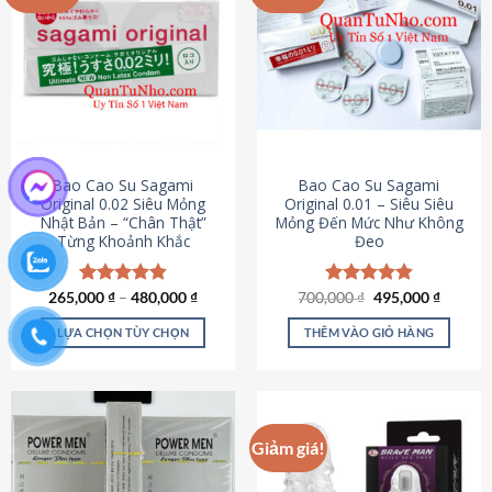
chọn
trên
trang
sản
phẩm
Bao Cao Su Sagami
Bao Cao Su Sagami
Original 0.02 Siêu Mỏng
Original 0.01 – Siêu Siêu
Nhật Bản – “Chân Thật”
Mỏng Đến Mức Như Không
Từng Khoảnh Khắc
Đeo
Giá
Giá
265,000
Được xếp
₫
–
480,000
₫
700,000
Được xếp
₫
495,000
₫
gốc
hiện
hạng
4.87
hạng
4.83
là:
tại
5 sao
5 sao
LỰA CHỌN TÙY CHỌN
THÊM VÀO GIỎ HÀNG
700,000 ₫.
là:
495,000
Sản
phẩm
này
có
Giảm giá!
nhiều
biến