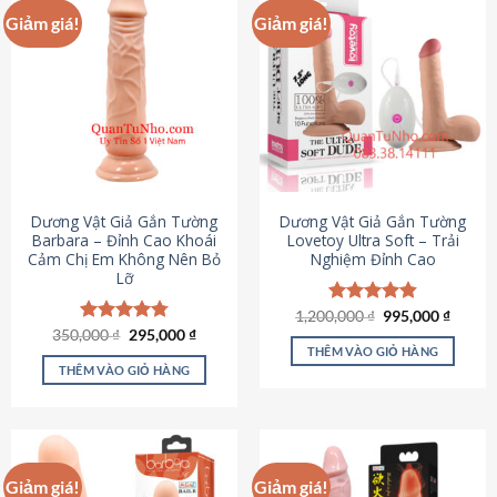
Giảm giá!
Giảm giá!
Dương Vật Giả Gắn Tường
Dương Vật Giả Gắn Tường
Barbara – Đỉnh Cao Khoái
Lovetoy Ultra Soft – Trải
Cảm Chị Em Không Nên Bỏ
Nghiệm Đỉnh Cao
Lỡ
Giá
Giá
1,200,000
Được xếp
₫
995,000
₫
gốc
hiện
Giá
Giá
hạng
4.82
350,000
Được xếp
₫
295,000
₫
là:
tại
gốc
hiện
5 sao
THÊM VÀO GIỎ HÀNG
hạng
4.79
1,200,000 ₫.
là:
là:
tại
5 sao
THÊM VÀO GIỎ HÀNG
995,00
350,000 ₫.
là:
295,000 ₫.
Giảm giá!
Giảm giá!