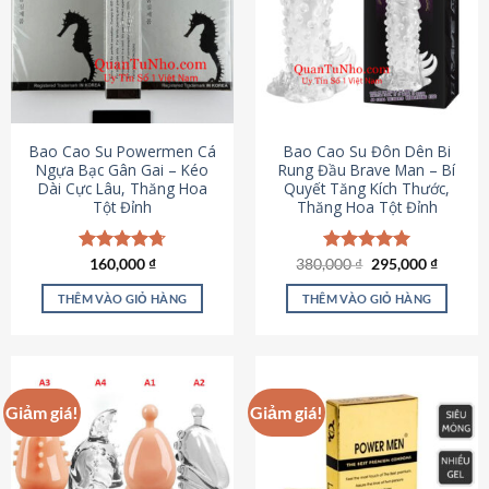
thể.
Các
tùy
chọn
có
thể
được
Bao Cao Su Powermen Cá
Bao Cao Su Đôn Dên Bi
chọn
Ngựa Bạc Gân Gai – Kéo
Rung Đầu Brave Man – Bí
Dài Cực Lâu, Thăng Hoa
Quyết Tăng Kích Thước,
trên
Tột Đỉnh
Thăng Hoa Tột Đỉnh
trang
sản
phẩm
Giá
Giá
Được xếp
160,000
₫
380,000
Được xếp
₫
295,000
₫
gốc
hiện
hạng
4.73
hạng
5.00
là:
tại
5 sao
5 sao
THÊM VÀO GIỎ HÀNG
THÊM VÀO GIỎ HÀNG
380,000 ₫.
là:
295,000
Giảm giá!
Giảm giá!