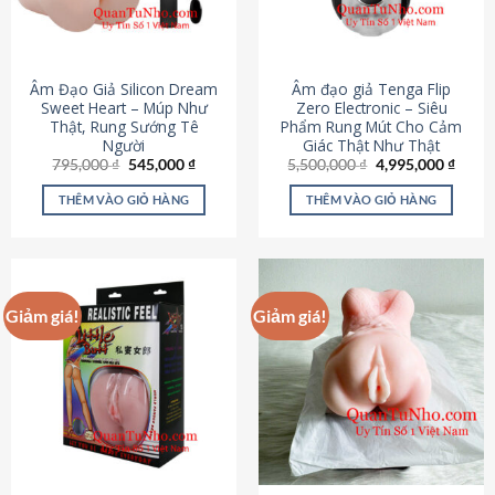
Âm Đạo Giả Silicon Dream
Âm đạo giả Tenga Flip
Sweet Heart – Múp Như
Zero Electronic – Siêu
Thật, Rung Sướng Tê
Phẩm Rung Mút Cho Cảm
Người
Giác Thật Như Thật
Giá
Giá
Giá
Giá
795,000
₫
545,000
₫
5,500,000
₫
4,995,000
₫
gốc
hiện
gốc
hiện
là:
tại
là:
tại
THÊM VÀO GIỎ HÀNG
THÊM VÀO GIỎ HÀNG
795,000 ₫.
là:
5,500,000 ₫.
là:
545,000 ₫.
4,995
Giảm giá!
Giảm giá!