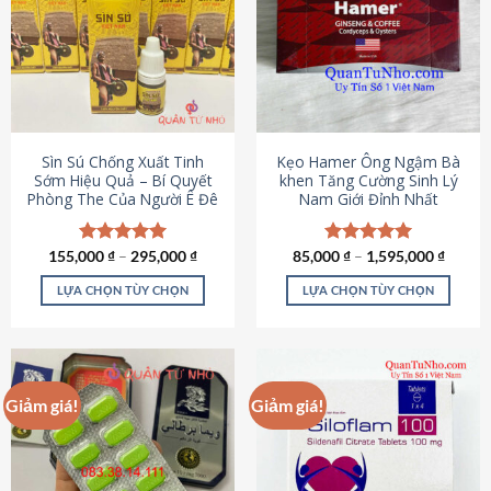
thể.
Các
tùy
chọn
có
thể
được
Sìn Sú Chống Xuất Tinh
Kẹo Hamer Ông Ngậm Bà
chọn
Sớm Hiệu Quả – Bí Quyết
khen Tăng Cường Sinh Lý
Phòng The Của Người Ê Đê
Nam Giới Đỉnh Nhất
trên
trang
sản
155,000
Được xếp
₫
–
295,000
₫
85,000
Được xếp
₫
–
1,595,000
₫
phẩm
hạng
4.95
hạng
5.00
5 sao
5 sao
LỰA CHỌN TÙY CHỌN
LỰA CHỌN TÙY CHỌN
Sản
Sản
phẩm
phẩm
này
này
có
có
Giảm giá!
Giảm giá!
nhiều
nhiều
biến
biến
thể.
thể.
Các
Các