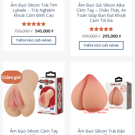
Âm Đạo Silicon Trái Tim
Âm Đạo Giả Silicon Aika
Lybaile – Trải Nghiệm
Cầm Tay – Chân Thật, An
Khoái Cảm Đỉnh Cao
Toàn Giúp Bạn Đạt Khoái
Cảm Tối Đa
Giá
Giá
750,000
Được xếp
₫
545,000
₫
gốc
hiện
hạng
4.70
Giá
Giá
499,000
Được xếp
₫
295,000
₫
là:
tại
gốc
hiện
5 sao
THÊM VÀO GIỎ HÀNG
hạng
4.75
750,000 ₫.
là:
là:
tại
5 sao
THÊM VÀO GIỎ HÀNG
545,000 ₫.
499,000 ₫.
là:
295,000
Giảm giá!
Âm Đạo Silicon Cầm Tay
Âm Đạo Silicon Trái Đào