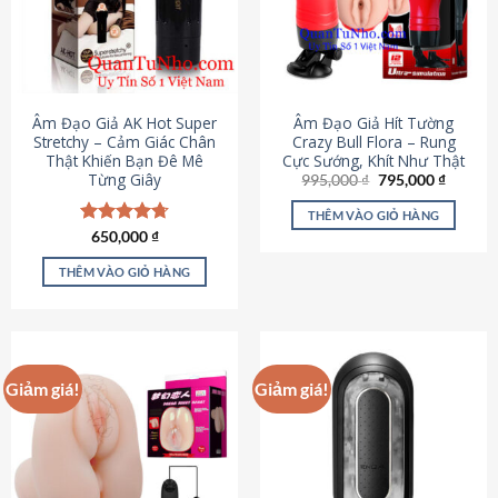
Âm Đạo Giả AK Hot Super
Âm Đạo Giả Hít Tường
Stretchy – Cảm Giác Chân
Crazy Bull Flora – Rung
Thật Khiến Bạn Đê Mê
Cực Sướng, Khít Như Thật
Từng Giây
Giá
Giá
995,000
₫
795,000
₫
gốc
hiện
là:
tại
THÊM VÀO GIỎ HÀNG
995,000 ₫.
là:
Được xếp
650,000
₫
795,000
hạng
4.75
5 sao
THÊM VÀO GIỎ HÀNG
Giảm giá!
Giảm giá!