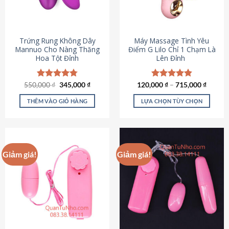
Trứng Rung Không Dây
Máy Massage Tình Yêu
Mannuo Cho Nàng Thăng
Điểm G Lilo Chỉ 1 Chạm Là
Hoa Tột Đỉnh
Lên Đỉnh
Giá
Giá
550,000
Được xếp
₫
345,000
₫
120,000
Được xếp
₫
–
715,000
₫
gốc
hiện
hạng
4.81
hạng
4.85
là:
tại
5 sao
5 sao
THÊM VÀO GIỎ HÀNG
LỰA CHỌN TÙY CHỌN
550,000 ₫.
là:
345,000 ₫.
Sản
phẩm
này
có
Giảm giá!
Giảm giá!
nhiều
biến
thể.
Các
tùy
chọn
có