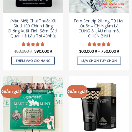
có
có
thể
thể
được
được
(Mẫu Mới) Chai Thuốc Xịt
Tem Sentrip 20 mg Từ Hàn
chọn
chọn
Stud 100 Chính Hãng
Quốc – Chỉ Ngậm Là
Chống Xuất Tinh Sớm Cách
CỨNG & LÂU như một
trên
trên
Quan Hệ Lâu Tới 40phút
CHIẾN BINH
trang
trang
sản
sản
phẩm
phẩm
Giá
Giá
480,000
Được xếp
₫
390,000
₫
100,000
Được xếp
₫
–
750,000
₫
gốc
hiện
hạng
5.00
hạng
5.00
là:
tại
5 sao
5 sao
THÊM VÀO GIỎ HÀNG
LỰA CHỌN TÙY CHỌN
480,000 ₫.
là:
390,000 ₫.
Sản
phẩm
này
có
Giảm giá!
Giảm giá!
nhiều
biến
thể.
Các
tùy
chọn
có