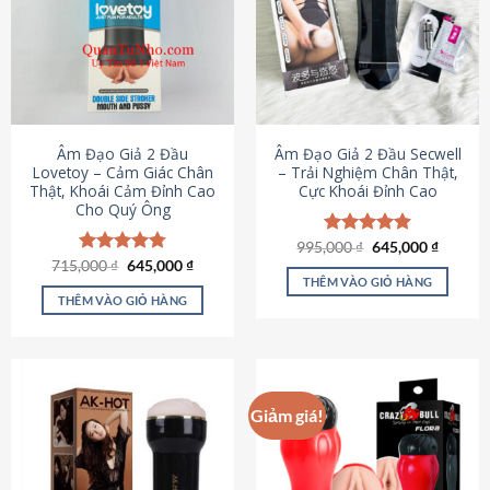
Âm Đạo Giả 2 Đầu
Âm Đạo Giả 2 Đầu Secwell
Lovetoy – Cảm Giác Chân
– Trải Nghiệm Chân Thật,
Thật, Khoái Cảm Đỉnh Cao
Cực Khoái Đỉnh Cao
Cho Quý Ông
Giá
Giá
995,000
Được xếp
₫
645,000
₫
gốc
hiện
Giá
Giá
hạng
4.88
715,000
Được xếp
₫
645,000
₫
là:
tại
gốc
hiện
5 sao
THÊM VÀO GIỎ HÀNG
hạng
4.79
995,000 ₫.
là:
là:
tại
5 sao
THÊM VÀO GIỎ HÀNG
645,000
715,000 ₫.
là:
645,000 ₫.
Giảm giá!