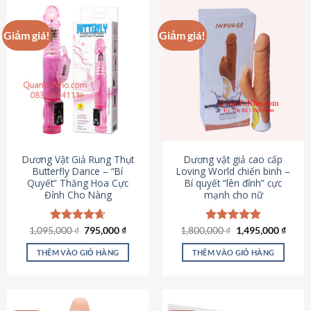
Giảm giá!
Giảm giá!
Dương Vật Giả Rung Thụt
Dương vật giả cao cấp
Butterfly Dance – “Bí
Loving World chiến binh –
Quyết” Thăng Hoa Cực
Bí quyết “lên đỉnh” cực
Đỉnh Cho Nàng
mạnh cho nữ
Giá
Giá
Giá
Giá
1,095,000
Được xếp
₫
795,000
₫
1,800,000
Được xếp
₫
1,495,000
₫
gốc
hiện
gốc
hiện
hạng
4.65
hạng
4.89
là:
tại
là:
tại
5 sao
5 sao
THÊM VÀO GIỎ HÀNG
THÊM VÀO GIỎ HÀNG
1,095,000 ₫.
là:
1,800,000 ₫.
là:
795,000 ₫.
1,495