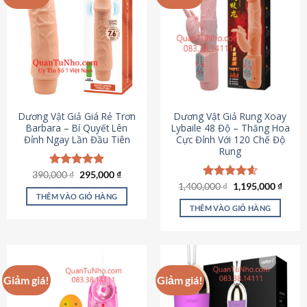
Dương Vật Giả Giá Rẻ Trơn
Dương Vật Giả Rung Xoay
Barbara – Bí Quyết Lên
Lybaile 48 Độ – Thăng Hoa
Đỉnh Ngay Lần Đầu Tiên
Cực Đỉnh Với 120 Chế Độ
Rung
Giá
Giá
390,000
Được xếp
₫
295,000
₫
gốc
hiện
hạng
4.90
Giá
Giá
1,400,000
Được xếp
₫
1,195,000
₫
là:
tại
gốc
hiện
5 sao
THÊM VÀO GIỎ HÀNG
hạng
4.62
390,000 ₫.
là:
là:
tại
5 sao
THÊM VÀO GIỎ HÀNG
295,000 ₫.
1,400,000 ₫.
là:
1,195
Giảm giá!
Giảm giá!