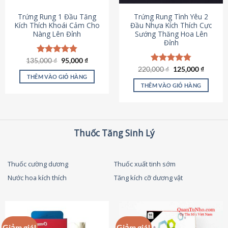
thể
được
Trứng Rung 1 Đầu Tăng
Trứng Rung Tình Yêu 2
chọn
Kích Thích Khoái Cảm Cho
Đầu Nhựa Kích Thích Cực
Nàng Lên Đỉnh
Sướng Thăng Hoa Lên
trên
Đỉnh
trang
sản
Giá
Giá
135,000
Được xếp
₫
95,000
₫
phẩm
gốc
hiện
hạng
4.87
Giá
Giá
220,000
Được xếp
₫
125,000
₫
là:
tại
gốc
hiện
5 sao
THÊM VÀO GIỎ HÀNG
hạng
4.79
135,000 ₫.
là:
là:
tại
5 sao
THÊM VÀO GIỎ HÀNG
95,000 ₫.
220,000 ₫.
là:
125,000
Thuốc Tăng Sinh Lý
Thuốc cường dương
Thuốc xuất tinh sớm
Nước hoa kích thích
Tăng kích cỡ dương vật
Giảm giá!
Giảm giá!