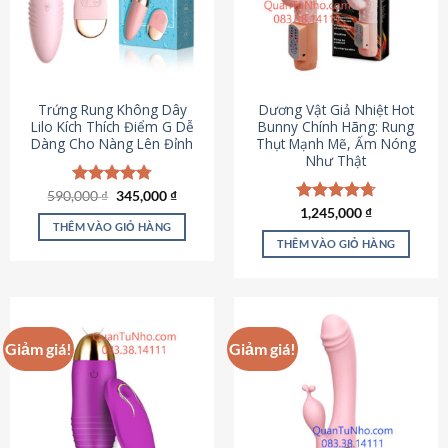
Trứng Rung Không Dây
Dương Vật Giả Nhiệt Hot
Lilo Kích Thích Điểm G Dễ
Bunny Chính Hãng: Rung
Dàng Cho Nàng Lên Đỉnh
Thụt Mạnh Mẽ, Ấm Nóng
Như Thật
Giá
Giá
590,000
Được xếp
₫
345,000
₫
gốc
hiện
hạng
4.79
Được xếp
1,245,000
₫
là:
tại
5 sao
THÊM VÀO GIỎ HÀNG
hạng
4.73
590,000 ₫.
là:
5 sao
THÊM VÀO GIỎ HÀNG
345,000 ₫.
Giảm giá!
Giảm giá!