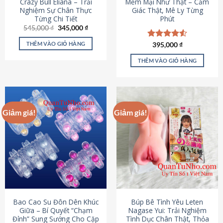
Crazy Bull Eliana – Trải
Mềm Mại Như Thật – Cảm
Nghiệm Sự Chân Thực
Giác Thật, Mê Ly Từng
Từng Chi Tiết
Phút
Giá
Giá
545,000
₫
345,000
₫
gốc
hiện
là:
tại
THÊM VÀO GIỎ HÀNG
Được xếp
395,000
₫
545,000 ₫.
là:
hạng
4.53
345,000 ₫.
5 sao
THÊM VÀO GIỎ HÀNG
Giảm giá!
Giảm giá!
Bao Cao Su Đôn Dên Khúc
Búp Bê Tình Yêu Leten
Giữa – Bí Quyết “Chạm
Nagase Yui: Trải Nghiệm
Đỉnh” Sung Sướng Cho Cặp
Tình Dục Chân Thật, Thỏa