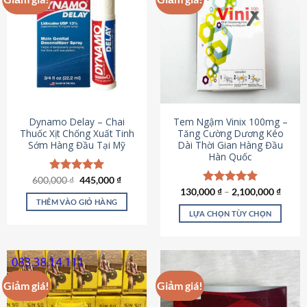
Dynamo Delay – Chai
Tem Ngậm Vinix 100mg –
Thuốc Xịt Chống Xuất Tinh
Tăng Cường Dương Kéo
Sớm Hàng Đầu Tại Mỹ
Dài Thời Gian Hàng Đầu
Hàn Quốc
Giá
Giá
600,000
Được xếp
₫
445,000
₫
gốc
hiện
hạng
5.00
130,000
Được xếp
₫
–
2,100,000
₫
là:
tại
5 sao
THÊM VÀO GIỎ HÀNG
hạng
5.00
600,000 ₫.
là:
5 sao
LỰA CHỌN TÙY CHỌN
445,000 ₫.
Sản
phẩm
này
có
Giảm giá!
Giảm giá!
nhiều
biến