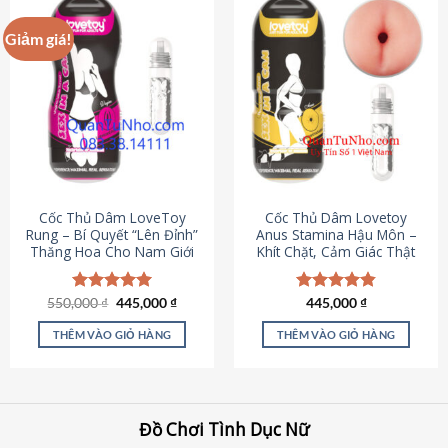
Giảm giá!
Cốc Thủ Dâm LoveToy
Cốc Thủ Dâm Lovetoy
Rung – Bí Quyết “Lên Đỉnh”
Anus Stamina Hậu Môn –
Thăng Hoa Cho Nam Giới
Khít Chặt, Cảm Giác Thật
Giá
Giá
550,000
Được xếp
₫
445,000
₫
Được xếp
445,000
₫
gốc
hiện
hạng
5.00
hạng
4.84
là:
tại
5 sao
5 sao
THÊM VÀO GIỎ HÀNG
THÊM VÀO GIỎ HÀNG
550,000 ₫.
là:
445,000 ₫.
Đồ Chơi Tình Dục Nữ