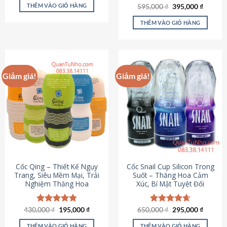
sản
là:
tại
THÊM VÀO GIỎ HÀNG
Giá
Giá
595,000
Được xếp
₫
395,000
₫
895,000 ₫.
là:
phẩm
gốc
hiện
hạng
4.64
695,000 ₫.
là:
tại
5 sao
THÊM VÀO GIỎ HÀNG
595,000 ₫.
là:
395,000
Giảm giá!
Giảm giá!
Cốc Qing – Thiết Kế Ngụy
Cốc Snail Cup Silicon Trong
Trang, Siêu Mềm Mại, Trải
Suốt – Thăng Hoa Cảm
Nghiệm Thăng Hoa
Xúc, Bí Mật Tuyệt Đối
Giá
Giá
Giá
Giá
430,000
Được xếp
₫
195,000
₫
650,000
Được xếp
₫
295,000
₫
gốc
hiện
gốc
hiện
hạng
4.78
hạng
4.69
là:
tại
là:
tại
5 sao
5 sao
THÊM VÀO GIỎ HÀNG
THÊM VÀO GIỎ HÀNG