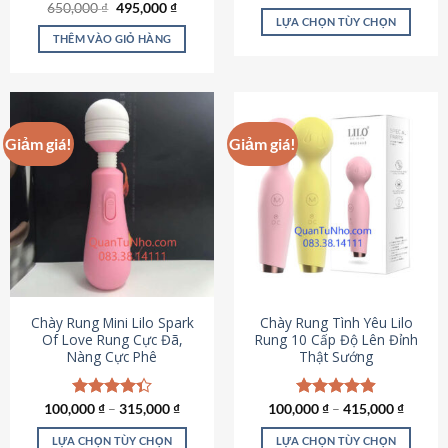
Giá
Giá
hạng
4.80
650,000
Được xếp
₫
495,000
₫
gốc
hiện
5 sao
LỰA CHỌN TÙY CHỌN
hạng
4.72
là:
tại
5 sao
THÊM VÀO GIỎ HÀNG
Sản
650,000 ₫.
là:
495,000 ₫.
phẩm
này
có
nhiều
Giảm giá!
Giảm giá!
biến
thể.
Các
tùy
chọn
có
thể
được
chọn
Chày Rung Mini Lilo Spark
Chày Rung Tình Yêu Lilo
Of Love Rung Cực Đã,
Rung 10 Cấp Độ Lên Đỉnh
trên
Nàng Cực Phê
Thật Sướng
trang
sản
phẩm
100,000
Được xếp
₫
–
315,000
₫
100,000
Được xếp
₫
–
415,000
₫
hạng
4.33
hạng
4.94
5 sao
5 sao
LỰA CHỌN TÙY CHỌN
LỰA CHỌN TÙY CHỌN