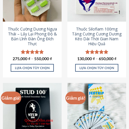
tùy
tùy
chọn
chọn
có
có
thể
thể
được
được
Thuốc Cường Dương Ngựa
Thuốc Siloflam 100mg
chọn
chọn
Thái – Lấy Lại Phong Độ &
Tăng Cường Cương Dương
Bản Lĩnh Đàn Ông Đích
Kéo Dài Thời Gian Nam
trên
trên
Thực
Hiệu Quả
trang
trang
sản
sản
phẩm
phẩm
275,000
Được xếp
₫
–
550,000
₫
130,000
Được xếp
₫
–
650,000
₫
hạng
4.87
hạng
5.00
5 sao
5 sao
LỰA CHỌN TÙY CHỌN
LỰA CHỌN TÙY CHỌN
Sản
Sản
phẩm
phẩm
này
này
có
có
Giảm giá!
Giảm giá!
nhiều
nhiều
biến
biến
thể.
thể.
Các
Các
tùy
tùy
chọn
chọn