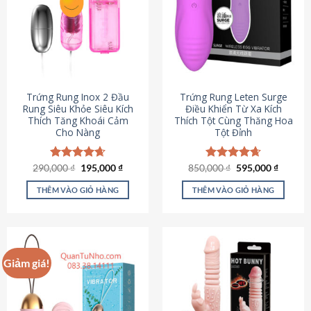
Trứng Rung Inox 2 Đầu
Trứng Rung Leten Surge
Rung Siêu Khỏe Siêu Kích
Điều Khiển Từ Xa Kích
Thích Tăng Khoái Cảm
Thích Tột Cùng Thăng Hoa
Cho Nàng
Tột Đỉnh
Giá
Giá
Giá
Giá
290,000
Được xếp
₫
195,000
₫
850,000
Được xếp
₫
595,000
₫
gốc
hiện
gốc
hiện
hạng
4.64
hạng
4.69
là:
tại
là:
tại
5 sao
5 sao
THÊM VÀO GIỎ HÀNG
THÊM VÀO GIỎ HÀNG
290,000 ₫.
là:
850,000 ₫.
là:
195,000 ₫.
595,000
Giảm giá!