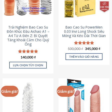
Trải Nghiệm Bao Cao Su
Bao Cao Su PowerMen
Đôn Khúc Đầu Aichao A1 –
0.03 Invi Long Shock Siêu
A4 Từ A Đến Z: Bí Quyết
Mỏng Và Kéo Dài Thời Gian
Tăng Khoái Cảm Cho Quý
Ông
Giá
Giá
500,000
Được xếp
₫
345,000
₫
gốc
hiện
hạng
4.85
là:
tại
5 sao
THÊM VÀO GIỎ HÀNG
Được xếp
140,000
₫
500,000 ₫.
là:
hạng
4.88
345,000
5 sao
LỰA CHỌN TÙY CHỌN
Sản
phẩm
này
có
Giảm giá!
Giảm giá!
nhiều
biến
thể.
Các