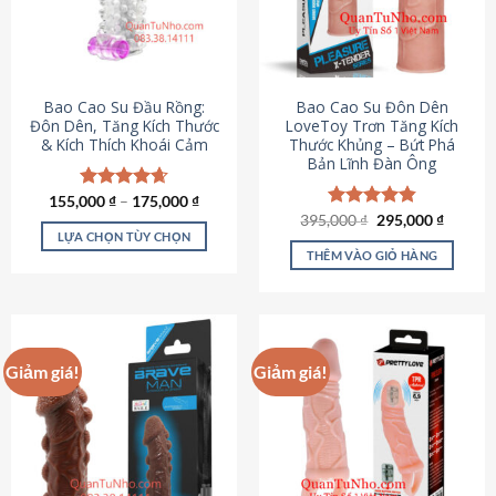
tùy
chọn
có
thể
được
Bao Cao Su Đầu Rồng:
Bao Cao Su Đôn Dên
chọn
Đôn Dên, Tăng Kích Thước
LoveToy Trơn Tăng Kích
& Kích Thích Khoái Cảm
Thước Khủng – Bứt Phá
trên
Bản Lĩnh Đàn Ông
trang
sản
155,000
Được xếp
₫
–
175,000
₫
phẩm
hạng
4.69
Giá
Giá
395,000
Được xếp
₫
295,000
₫
gốc
hiện
5 sao
LỰA CHỌN TÙY CHỌN
hạng
4.82
là:
tại
5 sao
THÊM VÀO GIỎ HÀNG
Sản
395,000 ₫.
là:
295,000
phẩm
này
có
nhiều
Giảm giá!
Giảm giá!
biến
thể.
Các
tùy
chọn
có