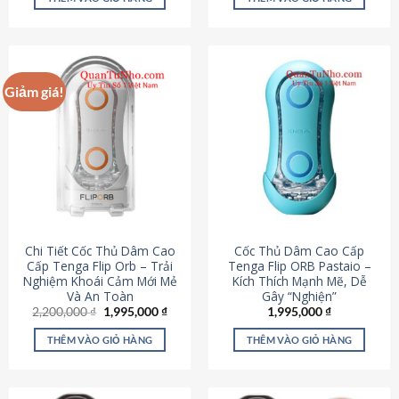
430,000 ₫.
là:
650,000 ₫.
là:
195,000 ₫.
295,000
Giảm giá!
Chi Tiết Cốc Thủ Dâm Cao
Cốc Thủ Dâm Cao Cấp
Cấp Tenga Flip Orb – Trải
Tenga Flip ORB Pastaio –
Nghiệm Khoái Cảm Mới Mẻ
Kích Thích Mạnh Mẽ, Dễ
Và An Toàn
Gây “Nghiện”
Giá
Giá
2,200,000
₫
1,995,000
₫
1,995,000
₫
gốc
hiện
là:
tại
THÊM VÀO GIỎ HÀNG
THÊM VÀO GIỎ HÀNG
2,200,000 ₫.
là:
1,995,000 ₫.