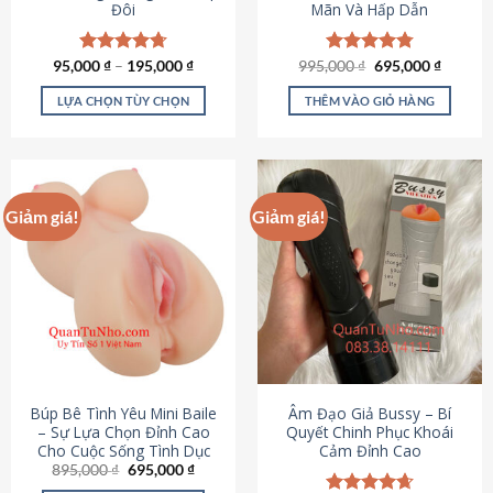
Đôi
Mãn Và Hấp Dẫn
Giá
Giá
95,000
Được xếp
₫
–
195,000
₫
995,000
Được xếp
₫
695,000
₫
gốc
hiện
hạng
4.70
hạng
4.80
là:
tại
5 sao
5 sao
LỰA CHỌN TÙY CHỌN
THÊM VÀO GIỎ HÀNG
995,000 ₫.
là:
695,000
Sản
phẩm
này
có
Giảm giá!
Giảm giá!
nhiều
biến
thể.
Các
tùy
chọn
có
thể
được
Búp Bê Tình Yêu Mini Baile
Âm Đạo Giả Bussy – Bí
chọn
– Sự Lựa Chọn Đỉnh Cao
Quyết Chinh Phục Khoái
Cho Cuộc Sống Tình Dục
Cảm Đỉnh Cao
trên
Giá
Giá
895,000
₫
695,000
₫
trang
gốc
hiện