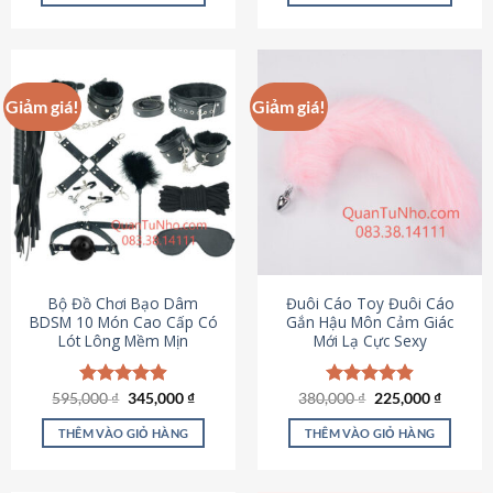
Sản
Sản
phẩm
phẩm
này
này
có
có
Giảm giá!
Giảm giá!
nhiều
nhiều
biến
biến
thể.
thể.
Các
Các
tùy
tùy
chọn
chọn
có
có
thể
thể
được
được
Bộ Đồ Chơi Bạo Dâm
Đuôi Cáo Toy Đuôi Cáo
chọn
chọn
BDSM 10 Món Cao Cấp Có
Gắn Hậu Môn Cảm Giác
Lót Lông Mềm Mịn
Mới Lạ Cực Sexy
trên
trên
trang
trang
sản
sản
Giá
Giá
Giá
Giá
595,000
Được xếp
₫
345,000
₫
380,000
Được xếp
₫
225,000
₫
phẩm
phẩm
gốc
hiện
gốc
hiện
hạng
4.88
hạng
4.88
là:
tại
là:
tại
5 sao
5 sao
THÊM VÀO GIỎ HÀNG
THÊM VÀO GIỎ HÀNG
595,000 ₫.
là:
380,000 ₫.
là:
345,000 ₫.
225,000